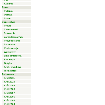
Kuchnia
Prawo
Pytania
Ustawa
Statut
Strzelectwo
Prawo
Ciekawostki
Szkolenie
Zarządzenia PZŁ
Przystrzelanie
Strzelnice
Konkurencje
Wawrzyny
Liga strzelecka
Amunicja
Optyka
Arch. wyników
Terminarze
Polowania
Król 2011
Król 2010
Król 2009
Król 2008
Król 2007
Król 2006
Król 2005
Król 2004