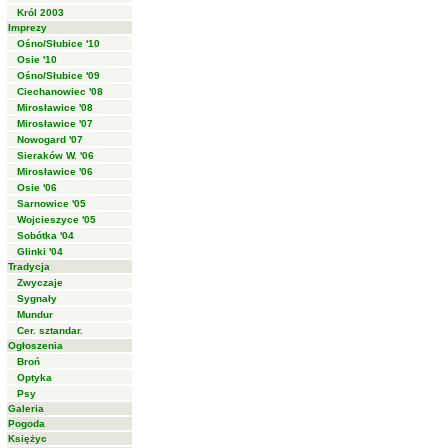
Król 2003
Imprezy
Ośno/Słubice '10
Osie '10
Ośno/Słubice '09
Ciechanowiec '08
Mirosławice '08
Mirosławice '07
Nowogard '07
Sieraków W. '06
Mirosławice '06
Osie '06
Sarnowice '05
Wojcieszyce '05
Sobótka '04
Glinki '04
Tradycja
Zwyczaje
Sygnały
Mundur
Cer. sztandar.
Ogłoszenia
Broń
Optyka
Psy
Galeria
Pogoda
Księżyc