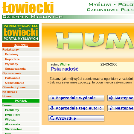
DZIENNIK
Redaktorzy
Felietony
Reportaże
Wywiady
autor:
Wicher
22-03-2006
Psia radość
Sprawozdania
Opowiadania
Polowania
- Zobacz, jak mój wyżeł cudnie macha ogonkiem z radości, 
- Jak mój seter mnie zobaczy, to ogon merda całym psem.
Opowiadania
Otwarta trybuna
Na gorąco
Humor
PORTAL
Forum
Problemy
Hyde Park
Wiedza
Akcesoria
Strzelectwo
Psy