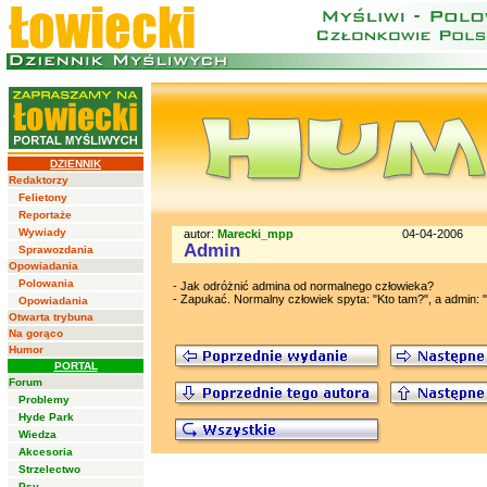
DZIENNIK
Redaktorzy
Felietony
Reportaże
Wywiady
autor:
Marecki_mpp
04-04-2006
Admin
Sprawozdania
Opowiadania
Polowania
- Jak odróżnić admina od normalnego człowieka?
- Zapukać. Normalny człowiek spyta: "Kto tam?", a admin: "
Opowiadania
Otwarta trybuna
Na gorąco
Humor
PORTAL
Forum
Problemy
Hyde Park
Wiedza
Akcesoria
Strzelectwo
Psy