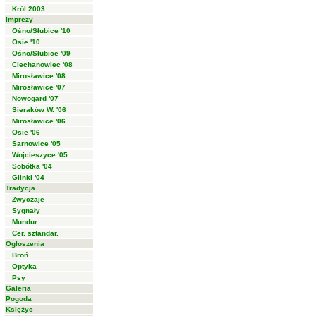
Król 2003
Imprezy
Ośno/Słubice '10
Osie '10
Ośno/Słubice '09
Ciechanowiec '08
Mirosławice '08
Mirosławice '07
Nowogard '07
Sieraków W. '06
Mirosławice '06
Osie '06
Sarnowice '05
Wojcieszyce '05
Sobótka '04
Glinki '04
Tradycja
Zwyczaje
Sygnały
Mundur
Cer. sztandar.
Ogłoszenia
Broń
Optyka
Psy
Galeria
Pogoda
Księżyc