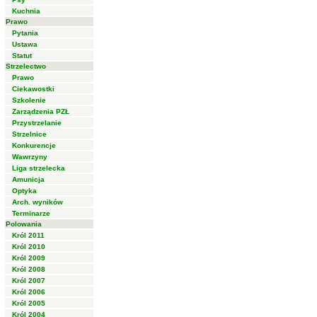
Kuchnia
Prawo
Pytania
Ustawa
Statut
Strzelectwo
Prawo
Ciekawostki
Szkolenie
Zarządzenia PZŁ
Przystrzelanie
Strzelnice
Konkurencje
Wawrzyny
Liga strzelecka
Amunicja
Optyka
Arch. wyników
Terminarze
Polowania
Król 2011
Król 2010
Król 2009
Król 2008
Król 2007
Król 2006
Król 2005
Król 2004