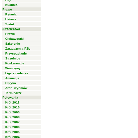
Kuchnia
Prawo
Pytania
Ustawa
Statut
Strzelectwo
Prawo
Ciekawostki
Szkolenie
Zarządzenia PZŁ
Przystrzelanie
Strzelnice
Konkurencje
Wawrzyny
Liga strzelecka
Amunicja
Optyka
Arch. wyników
Terminarze
Polowania
Król 2011
Król 2010
Król 2009
Król 2008
Król 2007
Król 2006
Król 2005
Król 2004