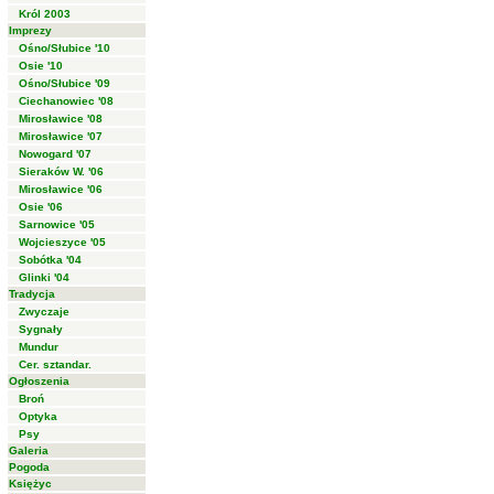
Król 2003
Imprezy
Ośno/Słubice '10
Osie '10
Ośno/Słubice '09
Ciechanowiec '08
Mirosławice '08
Mirosławice '07
Nowogard '07
Sieraków W. '06
Mirosławice '06
Osie '06
Sarnowice '05
Wojcieszyce '05
Sobótka '04
Glinki '04
Tradycja
Zwyczaje
Sygnały
Mundur
Cer. sztandar.
Ogłoszenia
Broń
Optyka
Psy
Galeria
Pogoda
Księżyc