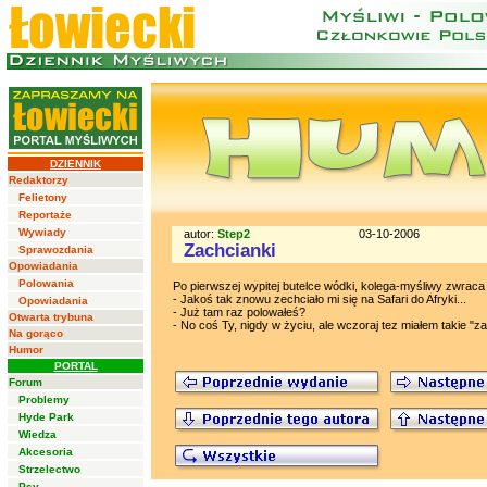
DZIENNIK
Redaktorzy
Felietony
Reportaże
Wywiady
autor:
Step2
03-10-2006
Zachcianki
Sprawozdania
Opowiadania
Polowania
Po pierwszej wypitej butelce wódki, kolega-myśliwy zwraca s
- Jakoś tak znowu zechciało mi się na Safari do Afryki...
Opowiadania
- Już tam raz polowałeś?
Otwarta trybuna
- No coś Ty, nigdy w życiu, ale wczoraj tez miałem takie "za
Na gorąco
Humor
PORTAL
Forum
Problemy
Hyde Park
Wiedza
Akcesoria
Strzelectwo
Psy