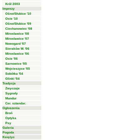
Król 2003
Imprezy
Ośno/Słubice '10
Osie '10
Ośno/Słubice '09
Ciechanowiec '08
Mirosławice '08
Mirosławice '07
Nowogard '07
Sieraków W. '06
Mirosławice '06
Osie '06
Sarnowice '05
Wojcieszyce '05
Sobótka '04
Glinki '04
Tradycja
Zwyczaje
Sygnały
Mundur
Cer. sztandar.
Ogłoszenia
Broń
Optyka
Psy
Galeria
Pogoda
Księżyc