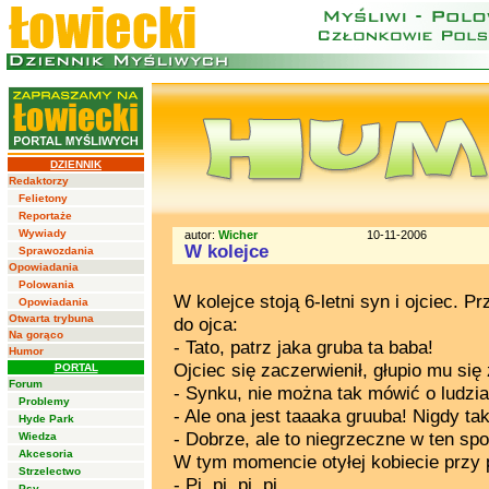
DZIENNIK
Redaktorzy
Felietony
Reportaże
Wywiady
autor:
Wicher
10-11-2006
W kolejce
Sprawozdania
Opowiadania
Polowania
W kolejce stoją 6-letni syn i ojciec. P
Opowiadania
Otwarta trybuna
do ojca:
Na gorąco
- Tato, patrz jaka gruba ta baba!
Humor
Ojciec się zaczerwienił, głupio mu się 
PORTAL
Forum
- Synku, nie można tak mówić o ludzia
Problemy
- Ale ona jest taaaka gruuba! Nigdy tak
Hyde Park
- Dobrze, ale to niegrzeczne w ten sp
Wiedza
Akcesoria
W tym momencie otyłej kobiecie przy
Strzelectwo
- Pi, pi, pi, pi...
Psy