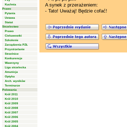
A synek z przerażeniem:
Kuchnia
Prawo
- Tato! Uważaj! Będzie cofać!
Pytania
Ustawa
Statut
Strzelectwo
Prawo
Ciekawostki
Szkolenie
Zarządzenia PZŁ
Przystrzelanie
Strzelnice
Konkurencje
Wawrzyny
Liga strzelecka
Amunicja
Optyka
Arch. wyników
Terminarze
Polowania
Król 2011
Król 2010
Król 2009
Król 2008
Król 2007
Król 2006
Król 2005
Król 2004