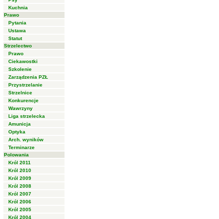
Kuchnia
Prawo
Pytania
Ustawa
Statut
Strzelectwo
Prawo
Ciekawostki
Szkolenie
Zarządzenia PZŁ
Przystrzelanie
Strzelnice
Konkurencje
Wawrzyny
Liga strzelecka
Amunicja
Optyka
Arch. wyników
Terminarze
Polowania
Król 2011
Król 2010
Król 2009
Król 2008
Król 2007
Król 2006
Król 2005
Król 2004