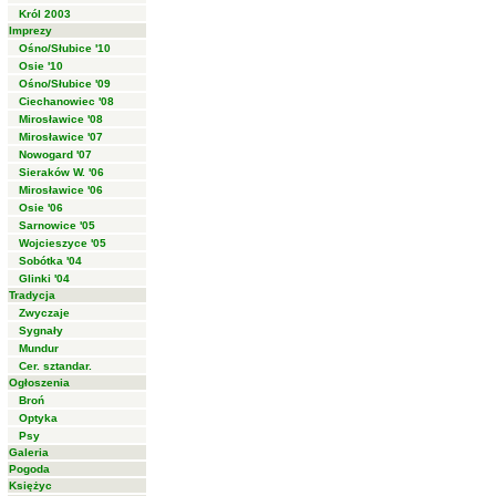
Król 2003
Imprezy
Ośno/Słubice '10
Osie '10
Ośno/Słubice '09
Ciechanowiec '08
Mirosławice '08
Mirosławice '07
Nowogard '07
Sieraków W. '06
Mirosławice '06
Osie '06
Sarnowice '05
Wojcieszyce '05
Sobótka '04
Glinki '04
Tradycja
Zwyczaje
Sygnały
Mundur
Cer. sztandar.
Ogłoszenia
Broń
Optyka
Psy
Galeria
Pogoda
Księżyc