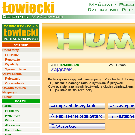
DZIENNIK
Redaktorzy
Felietony
Reportaże
Wywiady
autor:
dziadek 985
25-11-2006
Zajączek
Sprawozdania
Opowiadania
Polowania
Budzi się rano zajączek niewyspany... Podchodzi do brzegu
- Oj, ale tak z samego rana to bym komuś przywalił...
Opowiadania
Odwraca się, a tam stoi niedźwiedź z głupim uśmieszkiem. 
Otwarta trybuna
- Oj, jak mnie dzisiaj ręce bolą!
Na gorąco
Humor
PORTAL
Forum
Problemy
Hyde Park
Wiedza
Akcesoria
Strzelectwo
Psy