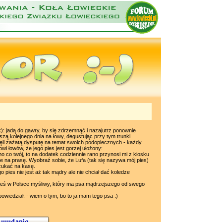
): jadą do gawry, by się zdrzemnąć i nazajutrz ponownie
zą kolejnego dnia na łowy, degustując przy tym trunki
zęli zażatą dysputę na temat swoich podopiecznych - każdy
i łowów, że jego pies jest gorzej ułożony:
amo co twój, to na dodatek codziennie rano przynosi mi z kiosku
e na prasę. Wyobraź sobie, że Lufa (tak się nazywa mój pies)
szukać na kasę.
o pies nie jest aż tak mądry ale nie chciał dać koledze
dzieś w Polsce myśliwy, który ma psa mądrzejszego od swego
wiedział: - wiem o tym, bo to ja mam tego psa :)