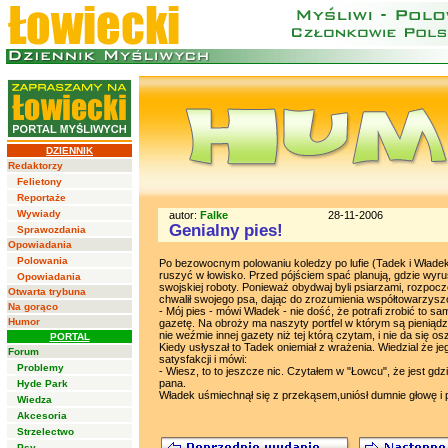
DZIENNIK
Redaktorzy
Felietony
Reportaże
Wywiady
autor:
Falke
28-11-2006
Genialny pies!
Sprawozdania
Opowiadania
Polowania
Po bezowocnym polowaniu koledzy po lufie (Tadek i Władek
ruszyć w łowisko. Przed pójściem spać planują, gdzie wyrus
Opowiadania
swojskiej roboty. Ponieważ obydwaj byli psiarzami, rozpoc
Otwarta trybuna
chwalił swojego psa, dając do zrozumienia współtowarzyszow
Na gorąco
- Mój pies - mówi Władek - nie dość, że potrafi zrobić to s
Humor
gazetę. Na obroży ma naszyty portfel w którym są pieniądz
nie weźmie innej gazety niż tej którą czytam, i nie da się o
PORTAL
Kiedy usłyszał to Tadek oniemiał z wrażenia. Wiedzial że jeg
Forum
satysfakcji i mówi:
Problemy
- Wiesz, to to jeszcze nic. Czytałem w "Łowcu", że jest g
pana.
Hyde Park
Władek uśmiechnął się z przekąsem,uniósł dumnie głowę i po
Wiedza
Akcesoria
Strzelectwo
Psy