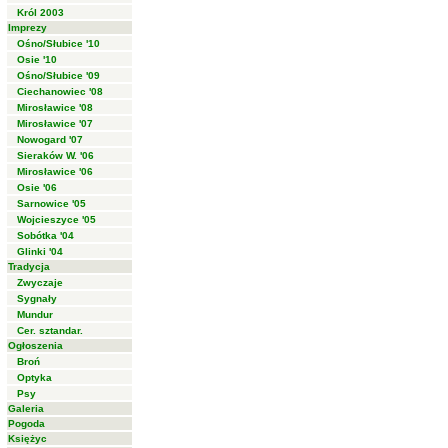
Król 2003
Imprezy
Ośno/Słubice '10
Osie '10
Ośno/Słubice '09
Ciechanowiec '08
Mirosławice '08
Mirosławice '07
Nowogard '07
Sieraków W. '06
Mirosławice '06
Osie '06
Sarnowice '05
Wojcieszyce '05
Sobótka '04
Glinki '04
Tradycja
Zwyczaje
Sygnały
Mundur
Cer. sztandar.
Ogłoszenia
Broń
Optyka
Psy
Galeria
Pogoda
Księżyc