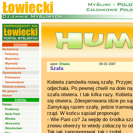
DZIENNIK
Redaktorzy
Felietony
Reportaże
Wywiady
autor:
Driada
05-01-2007
Szafa
Sprawozdania
Opowiadania
Polowania
Kobieta zamówiła nową szafę. Przyjec
Opowiadania
Otwarta trybuna
odjechała. Po pewnej chwili na dole na 
Na gorąco
szafa otwiera. I tak kilka razy. Kobie
Humor
się otwiera. Zdesperowana idzie po s
PORTAL
Forum
Zamykają razem szafę, jedzie tramwaj a
Problemy
rząd. W końcu sąsiad proponuje:
Hyde Park
- Wie Pani co? Ja wejdę do środka szaf
Wiedza
Akcesoria
znowu otworzy to wtedy zobaczę to od 
Strzelectwo
Tak jak zaproponował, tak i zrobił.
Psy