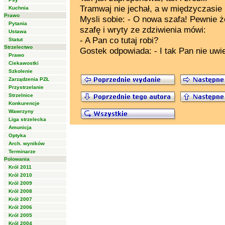
Tramwaj nie jechał, a w międzyczasie
Kuchnia
Prawo
Mysli sobie: - O nowa szafa! Pewnie ż
Pytania
szafę i wryty ze zdziwienia mówi:
Ustawa
- A Pan co tutaj robi?
Statut
Strzelectwo
Gostek odpowiada: - I tak Pan nie uw
Prawo
Ciekawostki
Szkolenie
Zarządzenia PZŁ
Przystrzelanie
Strzelnice
Konkurencje
Wawrzyny
Liga strzelecka
Amunicja
Optyka
Arch. wyników
Terminarze
Polowania
Król 2011
Król 2010
Król 2009
Król 2008
Król 2007
Król 2006
Król 2005
Król 2004