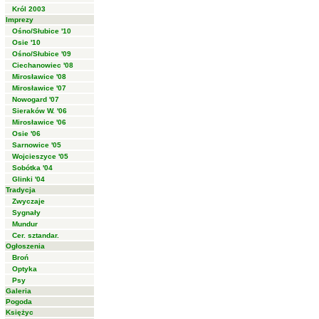
Król 2003
Imprezy
Ośno/Słubice '10
Osie '10
Ośno/Słubice '09
Ciechanowiec '08
Mirosławice '08
Mirosławice '07
Nowogard '07
Sieraków W. '06
Mirosławice '06
Osie '06
Sarnowice '05
Wojcieszyce '05
Sobótka '04
Glinki '04
Tradycja
Zwyczaje
Sygnały
Mundur
Cer. sztandar.
Ogłoszenia
Broń
Optyka
Psy
Galeria
Pogoda
Księżyc