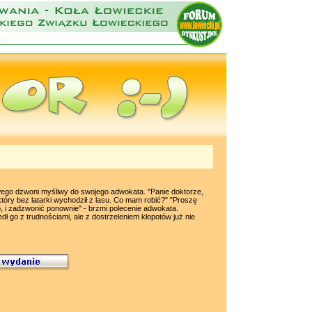
wego dzwoni myśliwy do swojego adwokata. "Panie doktorze,
tóry bez latarki wychodził z lasu. Co mam robić?" "Proszę
o, i zadzwonić ponownie" - brzmi polecenie adwokata.
dł go z trudnościami, ale z dostrzeleniem kłopotów już nie