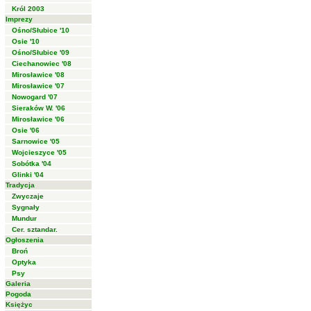
Król 2003
Imprezy
Ośno/Słubice '10
Osie '10
Ośno/Słubice '09
Ciechanowiec '08
Mirosławice '08
Mirosławice '07
Nowogard '07
Sieraków W. '06
Mirosławice '06
Osie '06
Sarnowice '05
Wojcieszyce '05
Sobótka '04
Glinki '04
Tradycja
Zwyczaje
Sygnały
Mundur
Cer. sztandar.
Ogłoszenia
Broń
Optyka
Psy
Galeria
Pogoda
Księżyc