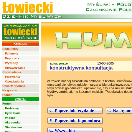
DZIENNIK
Redaktorzy
Felietony
Reportaże
Wywiady
autor:
porze
13-08-2005
konstruktywna konsultacja
Sprawozdania
Opowiadania
Polowania
W trakcie nocnej zasiadki na ambonie, z telefonu komórko
Opowiadania
nieszczęście, chyba oddałem strzał w kierunku łowczego, k
Otwarta trybuna
natychmiast go odnaleźć, upewnić się, czy coś mu sie stał
Na gorąco
Myśliwy zrobił, jak mu kazano i melduje. "Posokowiec dosze
Humor
było.
PORTAL
Forum
Problemy
Hyde Park
Wiedza
Akcesoria
Strzelectwo
Psy