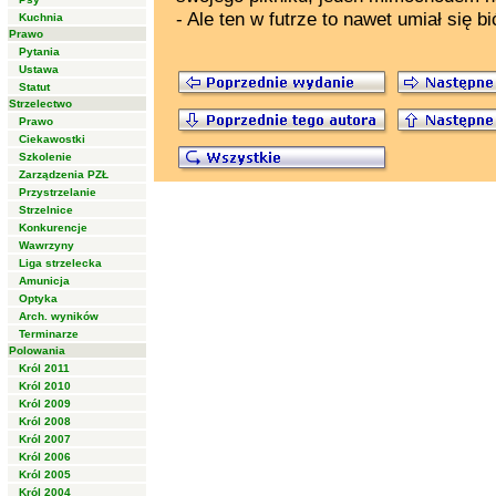
- Ale ten w futrze to nawet umiał się bić
Kuchnia
Prawo
Pytania
Ustawa
Statut
Strzelectwo
Prawo
Ciekawostki
Szkolenie
Zarządzenia PZŁ
Przystrzelanie
Strzelnice
Konkurencje
Wawrzyny
Liga strzelecka
Amunicja
Optyka
Arch. wyników
Terminarze
Polowania
Król 2011
Król 2010
Król 2009
Król 2008
Król 2007
Król 2006
Król 2005
Król 2004