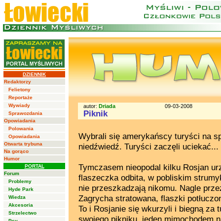
DZIENNIK
Redaktorzy
Felietony
Reportaże
Wywiady
autor:
Driada
09-03-2008
Piknik
Sprawozdania
Opowiadania
Polowania
Wybrali się amerykańscy turyści na sp
Opowiadania
Otwarta trybuna
niedźwiedź. Turyści zaczęli uciekać...
Na gorąco
Humor
Tymczasem nieopodal kilku Rosjan urzą
PORTAL
Forum
flaszeczka odbita, w pobliskim strumy
Problemy
nie przeszkadzają nikomu. Nagle przez
Hyde Park
Zagrycha stratowana, flaszki potłuczo
Wiedza
Akcesoria
To i Rosjanie się wkurzyli i biegną za t
Strzelectwo
swojego pikniku, jeden mimochodem 
Psy