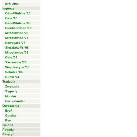
Król 2003
Imprezy
Ośno/Słubice '10
Osie '10
Ośno/Słubice '09
Ciechanowiec '08
Mirosławice '08
Mirosławice '07
Nowogard '07
Sieraków W. '06
Mirosławice '06
Osie '06
Sarnowice '05
Wojcieszyce '05
Sobótka '04
Glinki '04
Tradycja
Zwyczaje
Sygnały
Mundur
Cer. sztandar.
Ogłoszenia
Broń
Optyka
Psy
Galeria
Pogoda
Księżyc