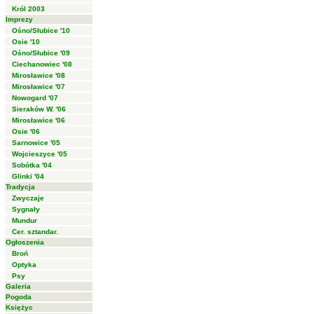
Król 2003
Imprezy
Ośno/Słubice '10
Osie '10
Ośno/Słubice '09
Ciechanowiec '08
Mirosławice '08
Mirosławice '07
Nowogard '07
Sieraków W. '06
Mirosławice '06
Osie '06
Sarnowice '05
Wojcieszyce '05
Sobótka '04
Glinki '04
Tradycja
Zwyczaje
Sygnały
Mundur
Cer. sztandar.
Ogłoszenia
Broń
Optyka
Psy
Galeria
Pogoda
Księżyc