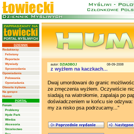
DZIENNIK
Redaktorzy
Felietony
Reportaże
Wywiady
autor:
DZIADBOJ
08-09-2008
z wyżłem na kaczkach...
Sprawozdania
Opowiadania
Polowania
Dwaj umordowani do granic możliwośc
Opowiadania
Otwarta trybuna
ze zmęczenia wyżłem. Oczywiście nic n
Na gorąco
siadają na wiatrołomie, zapalaja po pa
Humor
doświadczeniem w końcu sie odzywa: "
PORTAL
Forum
my za nisko psa podrzucamy..."
Problemy
Hyde Park
Wiedza
Akcesoria
Strzelectwo
Psy