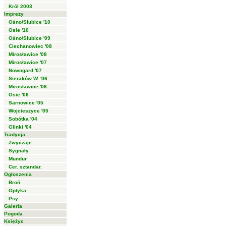
Król 2003
Imprezy
Ośno/Słubice '10
Osie '10
Ośno/Słubice '09
Ciechanowiec '08
Mirosławice '08
Mirosławice '07
Nowogard '07
Sieraków W. '06
Mirosławice '06
Osie '06
Sarnowice '05
Wojcieszyce '05
Sobótka '04
Glinki '04
Tradycja
Zwyczaje
Sygnały
Mundur
Cer. sztandar.
Ogłoszenia
Broń
Optyka
Psy
Galeria
Pogoda
Księżyc