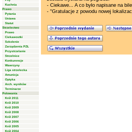
- Ciekawe... A co było napisane na bil
Kuchnia
Prawo
- "Gratulacje z powodu nowej lokalizacj
Pytania
Ustawa
Statut
Strzelectwo
Prawo
Ciekawostki
Szkolenie
Zarządzenia PZŁ
Przystrzelanie
Strzelnice
Konkurencje
Wawrzyny
Liga strzelecka
Amunicja
Optyka
Arch. wyników
Terminarze
Polowania
Król 2011
Król 2010
Król 2009
Król 2008
Król 2007
Król 2006
Król 2005
Król 2004