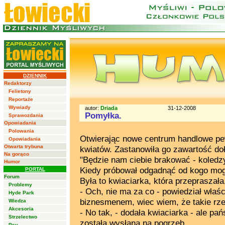
DZIENNIK
Redaktorzy
Felietony
Reportaże
Wywiady
autor:
Driada
31-12-2008
Pomyłka.
Sprawozdania
Opowiadania
Polowania
Otwierając nowe centrum handlowe pe
Opowiadania
Otwarta trybuna
kwiatów. Zastanowiła go zawartość doł
Na gorąco
"Będzie nam ciebie brakować - koledz
Humor
Kiedy próbował odgadnąć od kogo mogą
PORTAL
Forum
Była to kwiaciarka, która przepraszał
Problemy
- Och, nie ma za co - powiedział właś
Hyde Park
biznesmenem, wiec wiem, że takie rze
Wiedza
Akcesoria
- No tak, - dodała kwiaciarka - ale pa
Strzelectwo
została wysłana na pogrzeb.
Psy