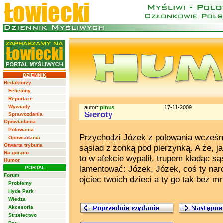
DZIENNIK
Redaktorzy
Felietony
Reportaże
Wywiady
autor:
pinus
17-11-2009
Sieroty
Sprawozdania
Opowiadania
Polowania
Przychodzi Józek z polowania wcześnie
Opowiadania
Otwarta trybuna
sąsiad z żonką pod pierzynką. A że, ja
Na gorąco
to w afekcie wypalił, trupem kładąc s
Humor
lamentować: Józek, Józek, coś ty narob
PORTAL
Forum
ojciec twoich dzieci a ty go tak bez mr
Problemy
Hyde Park
Wiedza
Akcesoria
Strzelectwo
Psy