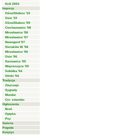
Król 2003
Imprezy
Ośno/Słubice '10
Osie '10
Ośno/Słubice '09
Ciechanowiec '08
Mirosławice '08
Mirosławice '07
Nowogard '07
Sieraków W. '06
Mirosławice '06
Osie '06
Sarnowice '05
Wojcieszyce '05
Sobótka '04
Glinki '04
Tradycja
Zwyczaje
Sygnały
Mundur
Cer. sztandar.
Ogłoszenia
Broń
Optyka
Psy
Galeria
Pogoda
Księżyc