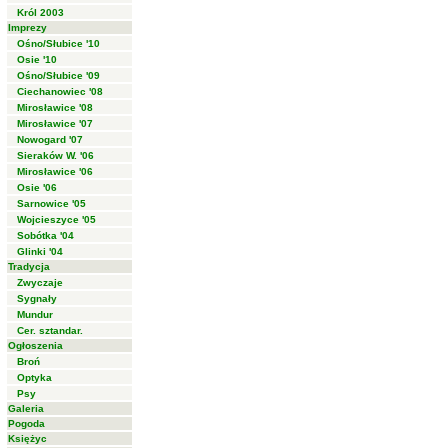
Król 2003
Imprezy
Ośno/Słubice '10
Osie '10
Ośno/Słubice '09
Ciechanowiec '08
Mirosławice '08
Mirosławice '07
Nowogard '07
Sieraków W. '06
Mirosławice '06
Osie '06
Sarnowice '05
Wojcieszyce '05
Sobótka '04
Glinki '04
Tradycja
Zwyczaje
Sygnały
Mundur
Cer. sztandar.
Ogłoszenia
Broń
Optyka
Psy
Galeria
Pogoda
Księżyc