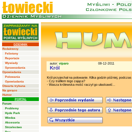
DZIENNIK
Redaktorzy
Felietony
Reportaże
Wywiady
autor:
viparo
08-12-2011
Król
Sprawozdania
Opowiadania
Polowania
Król przyjechał na polowanie. Kilka godzin później, podczas
- Czy trafiłem tego zająca?
Opowiadania
- Wasza królewska mość raczył go ułaskawić...
Otwarta trybuna
Na gorąco
Humor
PORTAL
Forum
Problemy
Hyde Park
Wiedza
Akcesoria
Strzelectwo
Psy