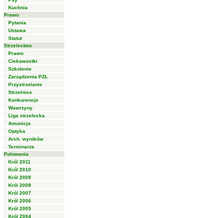
Kuchnia
Prawo
Pytania
Ustawa
Statut
Strzelectwo
Prawo
Ciekawostki
Szkolenie
Zarządzenia PZŁ
Przystrzelanie
Strzelnice
Konkurencje
Wawrzyny
Liga strzelecka
Amunicja
Optyka
Arch. wyników
Terminarze
Polowania
Król 2011
Król 2010
Król 2009
Król 2008
Król 2007
Król 2006
Król 2005
Król 2004