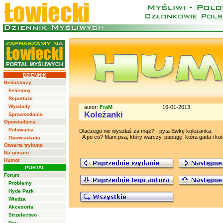
DZIENNIK
Redaktorzy
Felietony
Reportaże
Wywiady
autor:
FraM
16-01-2013
Koleżanki
Sprawozdania
Opowiadania
Polowania
Dlaczego nie wyszłaś za mąż? - pyta Ewkę koleżanka.
- A po co? Mam psa, który warczy, papugę, która gada i kot
Opowiadania
Otwarta trybuna
Na gorąco
Humor
PORTAL
Forum
Problemy
Hyde Park
Wiedza
Akcesoria
Strzelectwo
Psy