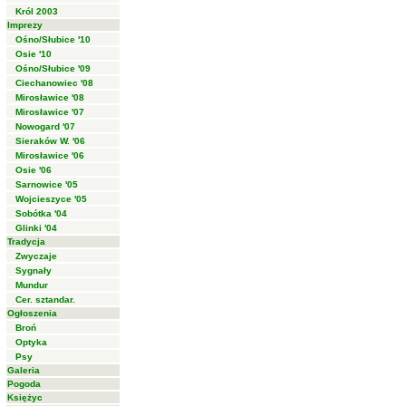
Król 2003
Imprezy
Ośno/Słubice '10
Osie '10
Ośno/Słubice '09
Ciechanowiec '08
Mirosławice '08
Mirosławice '07
Nowogard '07
Sieraków W. '06
Mirosławice '06
Osie '06
Sarnowice '05
Wojcieszyce '05
Sobótka '04
Glinki '04
Tradycja
Zwyczaje
Sygnały
Mundur
Cer. sztandar.
Ogłoszenia
Broń
Optyka
Psy
Galeria
Pogoda
Księżyc