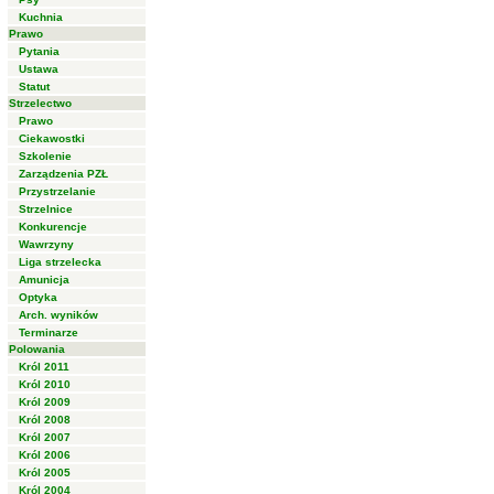
Kuchnia
Prawo
Pytania
Ustawa
Statut
Strzelectwo
Prawo
Ciekawostki
Szkolenie
Zarządzenia PZŁ
Przystrzelanie
Strzelnice
Konkurencje
Wawrzyny
Liga strzelecka
Amunicja
Optyka
Arch. wyników
Terminarze
Polowania
Król 2011
Król 2010
Król 2009
Król 2008
Król 2007
Król 2006
Król 2005
Król 2004