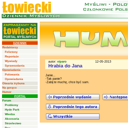
DZIENNIK
Redaktorzy
Felietony
Reportaże
Wywiady
autor:
viparo
12-05-2013
Hrabia do Jana
Sprawozdania
Opowiadania
Polowania
Janie...
-Tak panie?
Opowiadania
-Zabij te muchę, chce być sam.
Otwarta trybuna
Na gorąco
Humor
PORTAL
Forum
Problemy
Hyde Park
Wiedza
Akcesoria
Strzelectwo
Psy