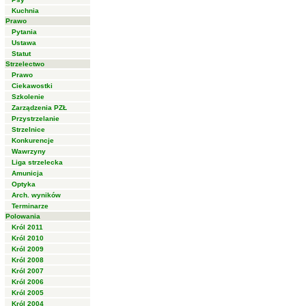
Kuchnia
Prawo
Pytania
Ustawa
Statut
Strzelectwo
Prawo
Ciekawostki
Szkolenie
Zarządzenia PZŁ
Przystrzelanie
Strzelnice
Konkurencje
Wawrzyny
Liga strzelecka
Amunicja
Optyka
Arch. wyników
Terminarze
Polowania
Król 2011
Król 2010
Król 2009
Król 2008
Król 2007
Król 2006
Król 2005
Król 2004