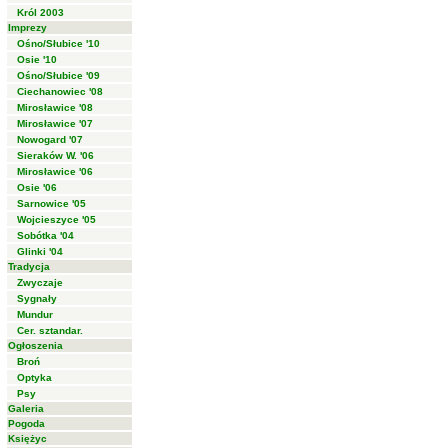
Król 2003
Imprezy
Ośno/Słubice '10
Osie '10
Ośno/Słubice '09
Ciechanowiec '08
Mirosławice '08
Mirosławice '07
Nowogard '07
Sieraków W. '06
Mirosławice '06
Osie '06
Sarnowice '05
Wojcieszyce '05
Sobótka '04
Glinki '04
Tradycja
Zwyczaje
Sygnały
Mundur
Cer. sztandar.
Ogłoszenia
Broń
Optyka
Psy
Galeria
Pogoda
Księżyc