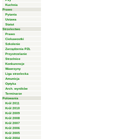
Kuchnia
Prawo
Pytania
Ustawa
Statut
Strzelectwo
Prawo
Ciekawostki
Szkolenie
Zarządzenia PZŁ
Przystrzelanie
Strzelnice
Konkurencje
Wawrzyny
Liga strzelecka
Amunicja
Optyka
Arch. wyników
Terminarze
Polowania
Król 2011
Król 2010
Król 2009
Król 2008
Król 2007
Król 2006
Król 2005
Król 2004