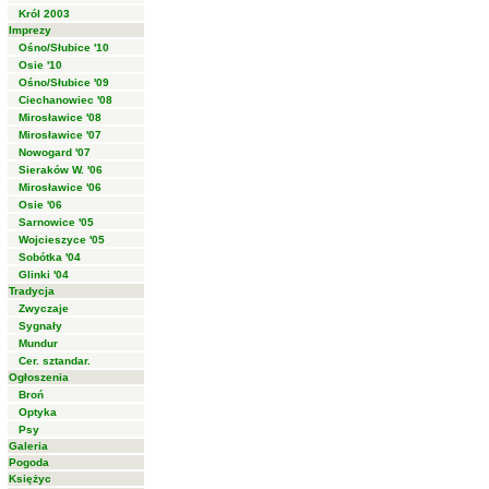
Król 2003
Imprezy
Ośno/Słubice '10
Osie '10
Ośno/Słubice '09
Ciechanowiec '08
Mirosławice '08
Mirosławice '07
Nowogard '07
Sieraków W. '06
Mirosławice '06
Osie '06
Sarnowice '05
Wojcieszyce '05
Sobótka '04
Glinki '04
Tradycja
Zwyczaje
Sygnały
Mundur
Cer. sztandar.
Ogłoszenia
Broń
Optyka
Psy
Galeria
Pogoda
Księżyc