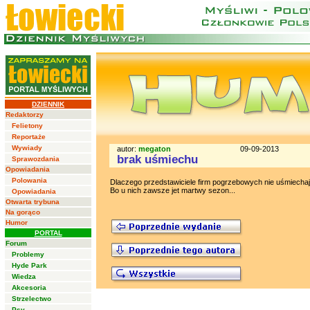
DZIENNIK
Redaktorzy
Felietony
Reportaże
Wywiady
autor:
megaton
09-09-2013
brak uśmiechu
Sprawozdania
Opowiadania
Polowania
Dlaczego przedstawiciele firm pogrzebowych nie uśmiechaj
Bo u nich zawsze jet martwy sezon...
Opowiadania
Otwarta trybuna
Na gorąco
Humor
PORTAL
Forum
Problemy
Hyde Park
Wiedza
Akcesoria
Strzelectwo
Psy