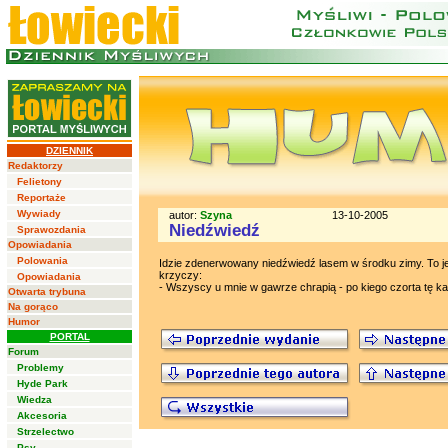
DZIENNIK
Redaktorzy
Felietony
Reportaże
Wywiady
autor:
Szyna
13-10-2005
Niedźwiedź
Sprawozdania
Opowiadania
Polowania
Idzie zdenerwowany niedźwiedź lasem w środku zimy. To jed
krzyczy:
Opowiadania
- Wszyscy u mnie w gawrze chrapią - po kiego czorta tę k
Otwarta trybuna
Na gorąco
Humor
PORTAL
Forum
Problemy
Hyde Park
Wiedza
Akcesoria
Strzelectwo
Psy