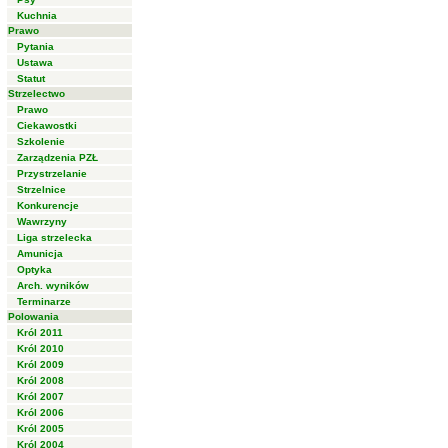
Kuchnia
Prawo
Pytania
Ustawa
Statut
Strzelectwo
Prawo
Ciekawostki
Szkolenie
Zarządzenia PZŁ
Przystrzelanie
Strzelnice
Konkurencje
Wawrzyny
Liga strzelecka
Amunicja
Optyka
Arch. wyników
Terminarze
Polowania
Król 2011
Król 2010
Król 2009
Król 2008
Król 2007
Król 2006
Król 2005
Król 2004