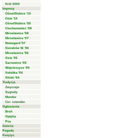
Król 2003
Imprezy
Ośno/Słubice '10
Osie '10
Ośno/Słubice '09
Ciechanowiec '08
Mirosławice '08
Mirosławice '07
Nowogard '07
Sieraków W. '06
Mirosławice '06
Osie '06
Sarnowice '05
Wojcieszyce '05
Sobótka '04
Glinki '04
Tradycja
Zwyczaje
Sygnały
Mundur
Cer. sztandar.
Ogłoszenia
Broń
Optyka
Psy
Galeria
Pogoda
Księżyc