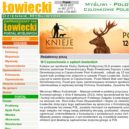
Piątek
08.03.2013
nr 067 (2777 )
ISSN 1734-6827
ARCHIWUM
DZIENNIK
Redaktorzy
Felietony
Reportaże
Redaktorzy piszą
Wywiady
W Częstochowie o sądach łowieckich
Sprawozdania
Kolejne już spotkanie Klubu Dyskusji Politycznej SLD powiatu częs
któremu patronuje Przewodniczący Rady Powiatowej Sojuszu Lewi
Opowiadania
Demokratycznej w Częstochowie Piotr Kurkowski , odbyło się 15 lut
Polowania
razem było poświęcone zmianom w ustawie Prawo Łowieckie. Gośc
użyczył w swoim biurze w Częstochowie, Poseł Marek Balt szef śląs
Opowiadania
Demokratycznej. Poseł jest żywo zainteresowany tematem spotkan
Otwarta trybuna
członkowstwa w sejmowej komisji Ochrony Środowiska, Zasobów Nat
Na gorąco
Mecenas Miłosz Kościelniak – Marszał omówił w prelekcji przyczyny
Humor
Konstytucyjnego z dnia 6 listopada 2012r, który spowodował de fac
PORTAL
i funkcji rzeczników dyscyplinarnych Polskiego Związku Łowieckieg
Forum
na wniosek min. Rzecznika Praw Obywatelskich i Sejmu że niektór
Łowieckie dotyczące tego sądownictwa są sprzeczne z Konstytucją 
Problemy
na podstawie tej ustawy PZŁ, posiada monopol na wydawanie poz
Hyde Park
tego związku nie mogą swoją arbitralną decyzją, pozbawiać, obywat
ograniczać uniemożliwianie z korzystania z posiadanych przez ni
Wiedza
Wywody prawne związane z tym problemem są oczywiście bardziej
Akcesoria
efektem jest likwidacja sądownictwa korporacyjnego w PZŁ.
Strzelectwo
Psy