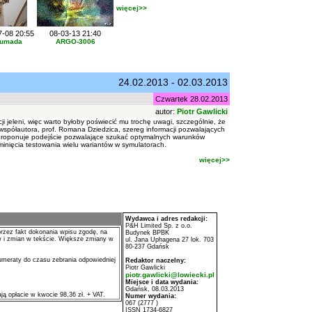
więcej>>
7-08 20:55
08-03-13 21:40
umada
ARGO-3006
24.02.2013 - 02.03.2013
Czwartek 28.02.2013
autor:
Piotr Gawlicki
 jeleni, więc warto byłoby poświecić mu trochę uwagi, szczególnie, że
spółautora, prof. Romana Dziedzica, szereg informacji pozwalających
, proponuje podejście pozwalające szukać optymalnych warunków
minięcia testowania wielu wariantów w symulatorach.
więcej>>
Wydawca i adres redakcji:
P&H Limited Sp. z o.o.
rzez fakt dokonania wpisu zgodę, na
Budynek BPBK
w i zmian w tekście. Większe zmiany w
ul. Jana Uphagena 27 lok. 703
80-237 Gdańsk
meraty do czasu zebrania odpowiedniej
Redaktor naczelny:
Piotr Gawlicki
piotr.gawlicki@lowiecki.pl
Miejsce i data wydania:
Gdańsk, 08.03.2013
ją opłacie w kwocie 98,36 zł. + VAT.
Numer wydania:
067 (2777 )
ISSN 1734-6827