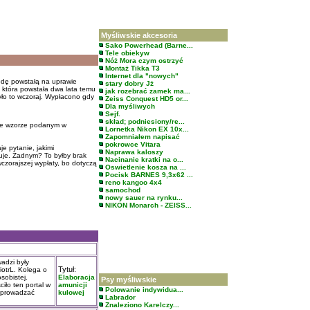
Myśliwskie akcesoria
Sako Powerhead (Barne...
Tele obiekyw
Nóż Mora czym ostrzyć
Montaż Tikka T3
Internet dla "nowych"
odę powstałą na uprawie
stary dobry Jż
y która powstała dwa lata temu
jak rozebrać zamek ma...
ło to wczoraj. Wypłacono gdy
Zeiss Conquest HD5 or...
Dla myśliwych
Sejf.
skład; podniesiony/re...
 we wzorze podanym w
Lornetka Nikon EX 10x...
Zapomniałem napisać
pokrowce Vitara
e pytanie, jakimi
Naprawa kaloszy
uje. Żadnym? To byłby brak
Nacinanie kratki na o...
czorajszej wypłaty, bo dotyczą
Oswietlenie kosza na ...
Pocisk BARNES 9,3x62 ...
reno kangoo 4x4
samochod
nowy sauer na rynku...
NIKON Monarch - ZEISS...
adzi były
Tytuł:
iotrL. Kolega o
sobistej.
Elaboracja
Psy myśliwskie
iło ten portal w
amunicji
Polowanie indywidua...
 wprowadzać
kulowej
Labrador
Znaleziono Karelczy...