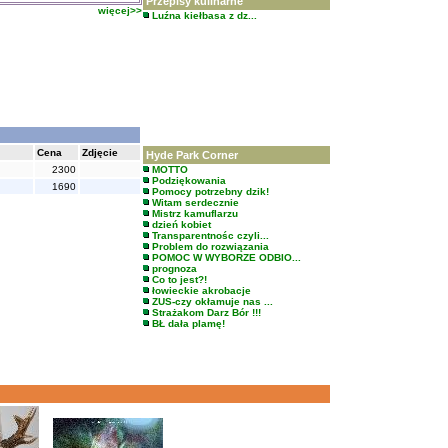
Przepisy kulinarne
więcej>>
Luźna kiełbasa z dz...
Cena
Zdjęcie
Hyde Park Corner
2300
MOTTO
Podziękowania
1690
Pomocy potrzebny dzik!
Witam serdecznie
Mistrz kamuflarzu
dzień kobiet
Transparentnośc czyli...
Problem do rozwiązania
POMOC W WYBORZE ODBIO...
prognoza
Co to jest?!
łowieckie akrobacje
ZUS-czy okłamuje nas ...
Strażakom Darz Bór !!!
BŁ dała plamę!