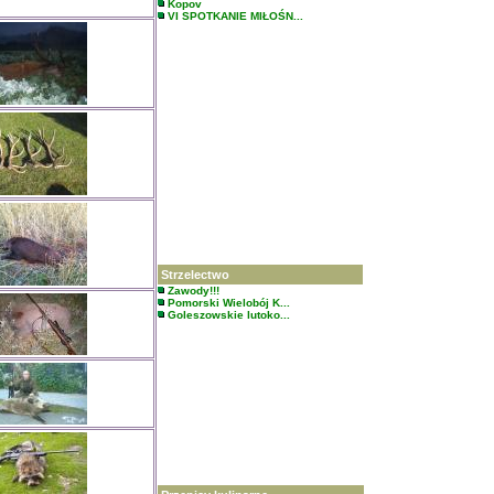
Kopov
VI SPOTKANIE MIŁOŚN...
Strzelectwo
Zawody!!!
Pomorski Wielobój K...
Goleszowskie lutoko...