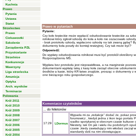
Kuchnia
Prawo
Pytania
Ustawa
Statut
Prawo w pytaniach
Strzelectwo
Pytanie:
Prawo
Czy koło łowieckie może wypłacić odszkodowanie łowieckie za szk
Ciekawostki
rolnikowi który zgłosił szkodę do koła a koło nie oszacowało szkod
- brak protokołu szkody, wypłacono szkodę na tak zwaną gębę? By
Szkolenie
dokumenty koła poszły do komisji rewizyjnej. Czy tak może być?
Zarządzenia PZŁ
Odpowiedź:
Przystrzelanie
Do wypłaty odszkodowania rolnikowi musi być protokół określony
Strzelnice
Rozporządzeniu MŚ.
Konkurencje
Wypłata bez protokołu jest nieprawidłowa, a na marginesie pozostaj
Wawrzyny
dokumentami wypłatę taką z kasy koła zarząd obecnie udokument
środków a kasie, który KR łatwo znajdzie, prosząc o dokumenty z w
Liga strzelecka
one bieżącego roku gospodarczego.
Amunicja
Optyka
Arch. wyników
Terminarze
Polowania
Król 2011
Komentarze czytelników
Król 2010
... do felietonów
Król 2009
Wypada mi za „redakcje’’ dodać że, pokaz prow
Król 2008
forumowicz , kiedyś jedna z ikon tego portalu P
Król 2007
rzadko spotykanej w obecnym czasie kulturze o
17:29
LDormus
Król 2006
Niestety, tak On jak i wielu mu podobnych opuśc
czasie ,kiedy zawiadujący nim włodarz zaczął
Król 2005
standardy dziś na nim obowiązujące.
Król 2004