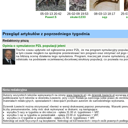
05-03-13 20:42
26-02-09 19:53
08-03-13 18:17
25-0
Paweł.S
skuter1233
sęp
s
Przegląd artykułów z poprzedniego tygodnia
Redaktorzy piszą
Opinia o symulatorze PZŁ populacji jeleni
Troche czasu upłyneło od ogłoszenia przez PZŁ, że ma program symulacyjny populacji
w tym czasie mogłem na spokojnie przetestować ten program oraz otrzymać od jego w
na bliższą ocenę działania tego symulatora. Program, inaczej jak znane symulatory
odstrzału na podstawie oczekiwanej docelowej struktury populacji, co pozwala na po
Nota redakcyjna
Autorzy wszystkich tekstów wpisywanych na strony
www.lowiecki.pl
i do
dziennik.lowiecki.pl
wyrażają p
publikowanie tych tekstów w dzienniku Łowiecki, przy czym Redakcja zastrzega sobie prawo do skrótó
materiałach redakcyjnych, opowiadanich i dowcipach przekaże autorom do samodzielnego wykonania.
Dziennik Łowiecki można otrzymywać również w wersji drukowanej poprzez prenumeratę. Warunki prenu
liczby prenumeratorów, żeby móc druk wykonywać w drukarni, są następujące:
wysyłka 5 razy w tygodniu w dni robocze - opłata 31.00 zł. tygodniowo + VAT;
wysyłka 1 raz w tygodniu w poniedziałek - opłata 23.00 zł. tygodniowo + VAT;
wysyłka co 4 tygodnie w poniedziałek - opłata 21.50 zł. tygodniowo + VAT.
Nekrologi od osób fizycznych są bezpłatene. Nekrologi od kół łowieckich i innych osób prawnych podlega