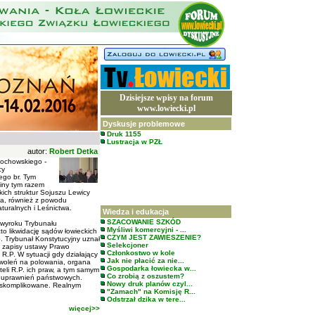
Dzisiejsze wpisy na forum
www.lowiecki.pl
Dyskusje problemowe
Druk 1155
Lustracja w PZŁ
autor:
Robert Detka
tochowskiego -
cy
ego br. Tym
iny tym razem
kich struktur Sojuszu Lewicy
ia, również z powodu
uralnych i Leśnictwa.
Wiedza i edukacja
SZACOWANIE SZKÓD
 wyroku Trybunału
Myśliwi komercyjni - ...
to likwidację sądów łowieckich
CZYM JEST ZAWIESZENIE?
o. Trybunał Konstytucyjny uznał
Selekcjoner
e zapisy ustawy Prawo
Członkostwo w kole
R.P. W sytuacji gdy działający
Jak nie płacić za nie...
woleń na polowania, organa
Gospodarka łowiecka w...
eli R.P. ich praw, a tym samym
Co zrobią z oszustem?
ch uprawnień państwowych.
Nowy druk planów czyl...
 skomplikowane. Realnym
"Zamach" na Komisję R...
Odstrzał dzika w tere...
więcej>>