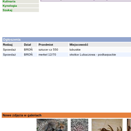
Kulinaria
Kynologia
Szukaj
Ogłoszenia
Rodzaj
Dział
Przedmiot
Miejscowość
Sprzedaż
BROŃ
sztucer cz 550
lubuskie
Sprzedaż
BROŃ
merkel 12/70
okolice Lubaczowa - podkarpackie
Nowe zdjęcia w galeriach