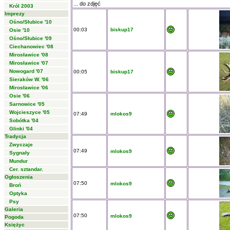
... do zdjęć
Król 2003
Imprezy
Ośno/Słubice '10
00:03
biskup17
Osie '10
Ośno/Słubice '09
Ciechanowiec '08
Mirosławice '08
Mirosławice '07
Nowogard '07
00:05
biskup17
Sieraków W. '06
Mirosławice '06
Osie '06
Sarnowice '05
Wojcieszyce '05
07:49
mlokos9
Sobótka '04
Glinki '04
Tradycja
Zwyczaje
07:49
mlokos9
Sygnały
Mundur
Cer. sztandar.
Ogłoszenia
07:50
mlokos9
Broń
Optyka
Psy
Galeria
07:50
mlokos9
Pogoda
Księżyc