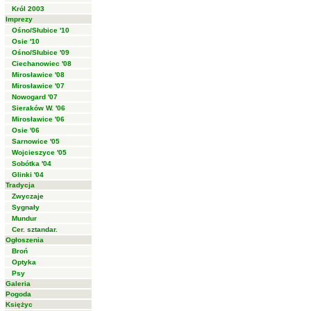
Król 2003
Imprezy
Ośno/Słubice '10
Osie '10
Ośno/Słubice '09
Ciechanowiec '08
Mirosławice '08
Mirosławice '07
Nowogard '07
Sieraków W. '06
Mirosławice '06
Osie '06
Sarnowice '05
Wojcieszyce '05
Sobótka '04
Glinki '04
Tradycja
Zwyczaje
Sygnały
Mundur
Cer. sztandar.
Ogłoszenia
Broń
Optyka
Psy
Galeria
Pogoda
Księżyc