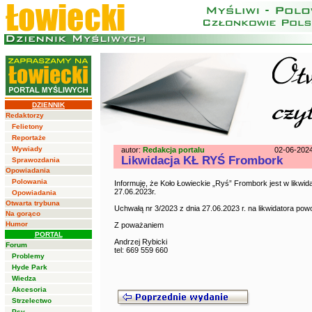
DZIENNIK
Redaktorzy
Felietony
Reportaże
Wywiady
autor:
Redakcja portalu
02-06-202
Likwidacja KŁ RYŚ Frombork
Sprawozdania
Opowiadania
Polowania
Informuję, że Koło Łowieckie „Ryś” Frombork jest w likwi
27.06.2023r.
Opowiadania
Otwarta trybuna
Uchwałą nr 3/2023 z dnia 27.06.2023 r. na likwidatora pow
Na gorąco
Humor
Z poważaniem
PORTAL
Andrzej Rybicki
Forum
tel: 669 559 660
Problemy
Hyde Park
Wiedza
Akcesoria
Strzelectwo
Psy