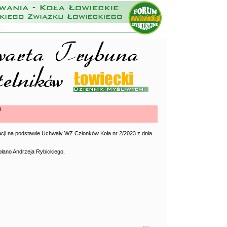
4
dacji na podstawie Uchwały WZ Członków Koła nr 2/2023 z dnia
ołano Andrzeja Rybickiego.