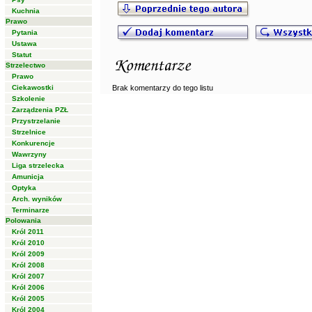
Kuchnia
Prawo
Pytania
Ustawa
Statut
Strzelectwo
Prawo
Ciekawostki
Brak komentarzy do tego listu
Szkolenie
Zarządzenia PZŁ
Przystrzelanie
Strzelnice
Konkurencje
Wawrzyny
Liga strzelecka
Amunicja
Optyka
Arch. wyników
Terminarze
Polowania
Król 2011
Król 2010
Król 2009
Król 2008
Król 2007
Król 2006
Król 2005
Król 2004