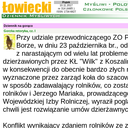
Piątek
10.11.2017
nr 314 (4485 )
ISSN 1734-6827
Dziennik na gorąco
Gorzka retoryka, cz. I
Przy udziale przewodniczącego ZO P
Borze, w dniu 23 października br., od
z narastającym od wielu lat problem
dzierżawionych przez KŁ "Wilk" z Koszalin
w konsekwencji do obecnie bardzo złych r
wyznaczone przez zarząd koła do szacow
w sposób zadawalający rolników, co zos
rolników i Jerzego Mariaka, prowadzącego
Wojewódzkiej Izby Rolniczej, wyraził po
chwili jest rozwiązanie umów dzierżawny
Konflikt wynikający zdaniem rolników z