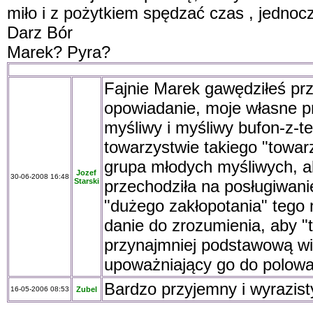
miło i z pożytkiem spędzać czas , jednocze
Darz Bór
Marek? Pyra?
Fajnie Marek gawędziłeś przy
opowiadanie, moje własne pr
myśliwy i myśliwy bufon-z-t
towarzystwie takiego "towar
grupa młodych myśliwych, al
Jozef
30-06-2008 16:48
Starski
przechodziła na posługiwani
"dużego zakłopotania" tego 
danie do zrozumienia, aby "t
przynajmniej podstawową wi
upoważniający go do polowan
Bardzo przyjemny i wyrazist
16-05-2006 08:53
Zubel