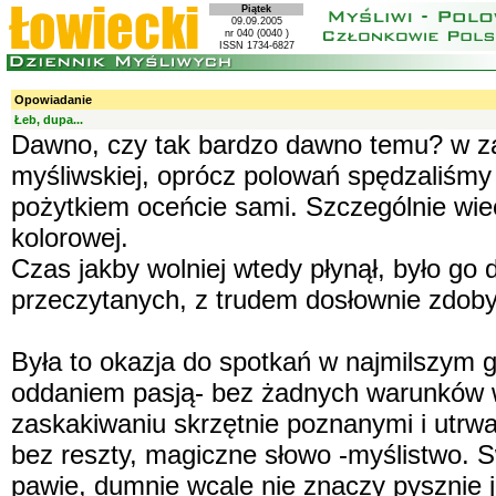
Piątek
09.09.2005
nr 040 (0040 )
ISSN 1734-6827
Opowiadanie
Łeb, dupa...
Dawno, czy tak bardzo dawno temu? w za
myśliwskiej, oprócz polowań spędzaliśmy 
pożytkiem oceńcie sami. Szczególnie wiec
kolorowej.
Czas jakby wolniej wtedy płynął, było go
przeczytanych, z trudem dosłownie zdoby
Była to okazja do spotkań w najmilszym g
oddaniem pasją- bez żadnych warunków 
zaskakiwaniu skrzętnie poznanymi i utrw
bez reszty, magiczne słowo -myślistwo. 
pawie, dumnie wcale nie znaczy pysznie 