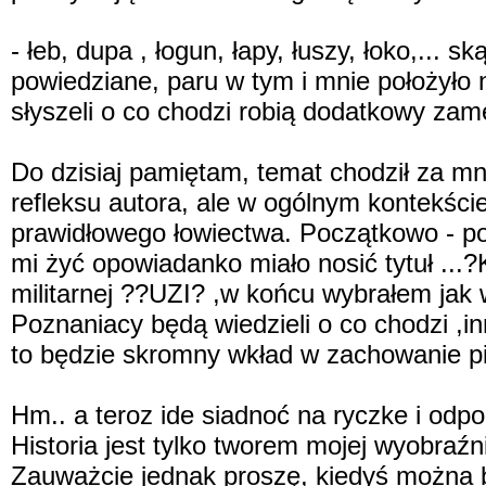
- łeb, dupa , łogun, łapy, łuszy, łoko,...
powiedziane, paru w tym i mnie położyło 
słyszeli o co chodzi robią dodatkowy zamę
Do dzisiaj pamiętam, temat chodził za m
refleksu autora, ale w ogólnym kontekście
prawidłowego łowiectwa. Początkowo - po
mi żyć opowiadanko miało nosić tytuł ...?
militarnej ??UZI? ,w końcu wybrałem jak w
Poznaniacy będą wiedzieli o co chodzi ,inn
to będzie skromny wkład w zachowanie pi
Hm.. a teroz ide siadnoć na ryczke i odp
Historia jest tylko tworem mojej wyobraź
Zauważcie jednak proszę, kiedyś można by