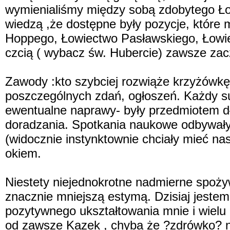
wymienialiśmy między sobą zdobytego Łow
wiedzą ,że dostępne były pozycje, które 
Hoppego, Łowiectwo Pasławskiego, Łowiec
czcią ( wybacz św. Hubercie) zawsze zac
Zawody :kto szybciej rozwiąże krzyżówkę 
poszczególnych zdań, ogłoszeń. Każdy su
ewentualne naprawy- były przedmiotem dł
doradzania. Spotkania naukowe odbywały 
(widocznie instynktownie chciały mieć na
okiem.
Niestety niejednokrotne nadmierne spożywa
znacznie mniejszą estymą. Dzisiaj jestem 
pozytywnego ukształtowania mnie i wielu
od zawsze Kazek , chyba że ?zdrówko? ni