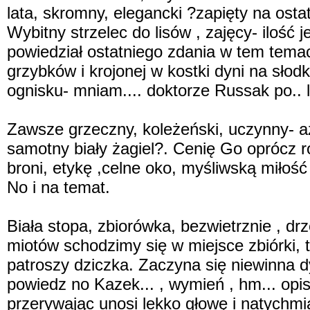
lata, skromny, elegancki ?zapięty na ost
Wybitny strzelec do lisów , zajęcy- ilość 
powiedział ostatniego zdania w tem tem
grzybków i krojonej w kostki dyni na sło
ognisku- mniam.... doktorze Russak po.. 
Zawsze grzeczny, koleżeński, uczynny- aż
samotny biały żagiel?. Cenię Go oprócz r
broni, etykę ,celne oko, myśliwską miłość 
No i na temat.
Biała stopa, zbiorówka, bezwietrznie , dr
miotów schodzimy się w miejsce zbiórki, t
patroszy dziczka. Zaczyna się niewinna d
powiedz no Kazek... , wymień , hm... opi
przerywając unosi lekko głowę i natychmi