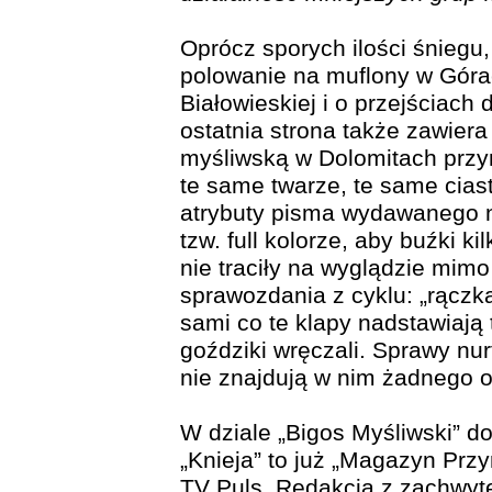
Oprócz sporych ilości śniegu
polowanie na muflony w Góra
Białowieskiej i o przejściach 
ostatnia strona także zawie
myśliwską w Dolomitach prz
te same twarze, te same ciast
atrybuty pisma wydawanego 
tzw. full kolorze, aby buźki k
nie traciły na wyglądzie mimo
sprawozdania z cyklu: „rączka,
sami co te klapy nadstawiają
goździki wręczali. Sprawy nu
nie znajdują w nim żadnego o
W dziale „Bigos Myśliwski” d
„Knieja” to już „Magazyn Przy
TV Puls. Redakcja z zachwyt