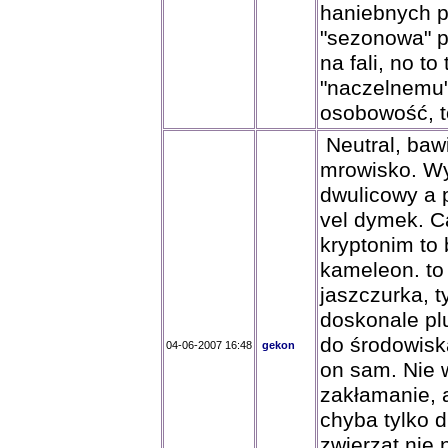
haniebnych p
"sezonowa" p
na fali, no to
"naczelnemu"
osobowość, to
Neutral, baw
mrowisko. Wy
dwulicowy a p
vel dymek. C
kryptonim to
kameleon. to
jaszczurka, 
doskonale pl
do środowisk
04-06-2007 16:48
gekon
on sam. Nie 
zakłamanie, 
chyba tylko 
zwierząt nie