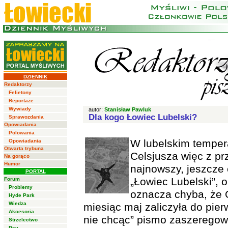
DZIENNIK
Redaktorzy
Felietony
Reportaże
Wywiady
autor:
Stanisław Pawluk
Dla kogo Łowiec Lubelski?
Sprawozdania
Opowiadania
Polowania
W lubelskim tempera
Opowiadania
Otwarta trybuna
Celsjusza więc z p
Na gorąco
Humor
najnowszy, jeszcze 
PORTAL
„Łowiec Lubelski”,
Forum
Problemy
oznacza chyba, że
Hyde Park
Wiedza
miesiąc maj zaliczyła do pier
Akcesoria
nie chcąc” pismo zaszeregow
Strzelectwo
Psy