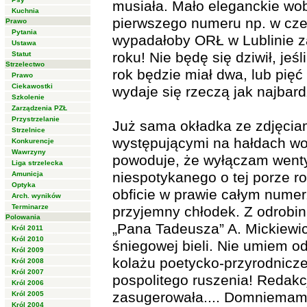
musiała. Mało eleganckie wob
Kuchnia
pierwszego numeru np. w czer
Prawo
Pytania
wypadałoby ORŁ w Lublinie za
Ustawa
roku! Nie będę się dziwił, je
Statut
Strzelectwo
rok będzie miał dwa, lub pię
Prawo
Ciekawostki
wydaje się rzeczą jak najbard
Szkolenie
Zarządzenia PZŁ
Przystrzelanie
Już sama okładka ze zdjęciam
Strzelnice
występującymi na hałdach wok
Konkurencje
Wawrzyny
powoduje, że wyłączam wentyl
Liga strzelecka
niespotykanego o tej porze r
Amunicja
Optyka
obficie w prawie całym nume
Arch. wyników
Terminarze
przyjemny chłodek. Z odrobin
Polowania
„Pana Tadeusza” A. Mickiewic
Król 2011
Król 2010
śniegowej bieli. Nie umiem od
Król 2009
kolażu poetycko-przyrodnicze
Król 2008
Król 2007
pospolitego ruszenia! Redakcj
Król 2006
zasugerowała.... Domniemam,
Król 2005
Król 2004