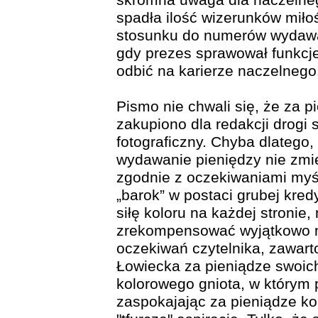
skromna uwaga dla naczelneg
spadła ilość wizerunków mił
stosunku do numerów wydawa
gdy prezes sprawował funkcje
odbić na karierze naczelnego
Pismo nie chwali się, że za 
zakupiono dla redakcji drogi 
fotograficzny. Chyba dlatego,
wydawanie pieniędzy nie zmie
zgodnie z oczekiwaniami myś
„barok” w postaci grubej kr
siłę koloru na każdej stronie,
zrekompensować wyjątkowo nis
oczekiwań czytelnika, zawar
Łowiecka za pieniądze swoic
kolorowego gniota, w którym p
zaspokajając za pieniądze k