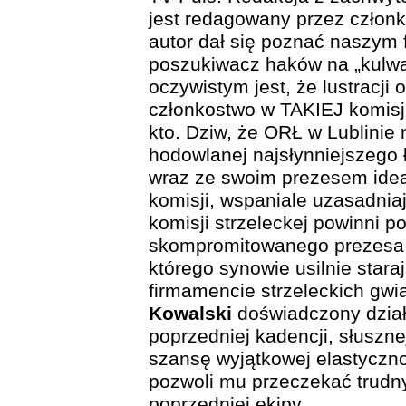
jest redagowany przez członk
autor dał się poznać naszym
poszukiwacz haków na „kulwap
oczywistym jest, że lustracji 
członkostwo w TAKIEJ komisji
kto. Dziw, że ORŁ w Lublinie 
hodowlanej najsłynniejszego ł
wraz ze swoim prezesem ide
komisji, wspaniale uzasadniaj
komisji strzeleckej powinni 
skompromitowanego prezesa w
którego synowie usilnie stara
firmamencie strzeleckich gw
Kowalski
doświadczony dział
poprzedniej kadencji, słuszne
szansę wyjątkowej elastycznoś
pozwoli mu przeczekać trudny
poprzedniej ekipy.