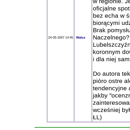
w regionie. J
oficjalne sp
bez echa w ś
biorącymi udz
Brak pomysłu
Naczelnego?
24-05-2007 14:45
Walus
Lubelszczyźni
koronnym do
i dla niej sam
Do autora tek
pióro ostre 
tendencyjne 
jakby "ocenzr
zainteresowan
wcześniej był
ŁL)