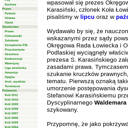
wpasował się prezes Okręgo
Kuchnia
Karasiński, członek Koła Łow
Prawo
Pytania
pisaliśmy w
lipcu
oraz w
paź
Ustawa
Statut
Strzelectwo
Wydawało by się, że nauczon
Prawo
Ciekawostki
wskazanymi przez sądy pows
Szkolenie
Okręgowa Rada Łowiecka i Ok
Zarządzenia PZŁ
Przystrzelanie
Podlaskiej wyciągnęły właści
Strzelnice
prezesa S. Karasińskiego zał
Konkurencje
Wawrzyny
zasadami prawa. Tymczasem 
Liga strzelecka
szukanie kruczków prawnych,
Amunicja
Optyka
tematu. Pierwszą oznaką tak
Arch. wyników
Terminarze
umorzenie postępowania dys
Polowania
Stefanowi Karasińskiemu pr
Król 2011
Król 2010
Dyscyplinarnego
Waldemara 
Król 2009
szykowany.
Król 2008
Król 2007
Król 2006
Przypomnę, że jako pokrzyw
Król 2005
Król 2004