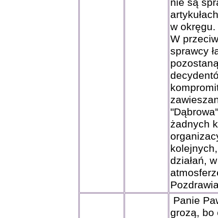
nie są sp
artykułach
w okręgu.
W przeciw
sprawcy ł
pozostaną
decydentów
kompromit
zawieszan
"Dąbrowa"
żadnych k
organizac
kolejnych
działań, 
atmosferz
Pozdrawi
Panie Paw
grozą, bo