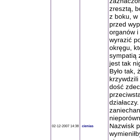
zaznaczon
zresztą, b
z boku, w 
przed wyp
organów i
wyrazić po
okręgu, kt
sympatią z
jest tak n
Było tak,
krzywdzili
dość zdec
przeciwsta
działaczy.
zaniechani
nieporówn
Nazwisk p
02-12-2007 14:38
cienias
wymieniłb