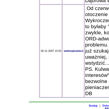
Dąbrowa w
Od czerwc
otoczenie 
Wykrocze
to byłaby 
zwykle, ko
ORD-adwo
problemu. 
już szukaj
30-11-2007 15:03
wielotykowiec1
uważniej,
wstydzić.....
PS. Kulwa
interesów"
bezwolne 
pieniaczem
DB
Szukaj
|
Ochr
P&H