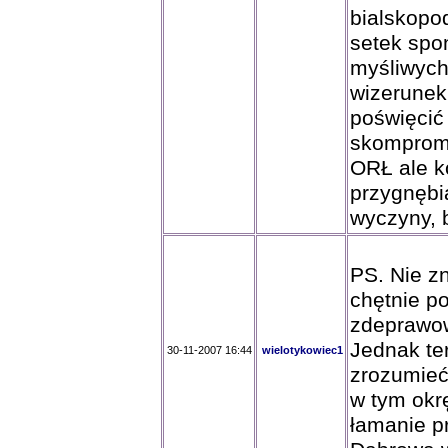
bialskopo
setek spo
myśliwych
wizerunek
poświęcić
skompromi
ORŁ ale k
przygnębi
wyczyny, b
PS. Nie z
chętnie p
zdeprawo
Jednak ter
30-11-2007 16:44
wielotykowiec1
zrozumieć
w tym okr
łamanie pr