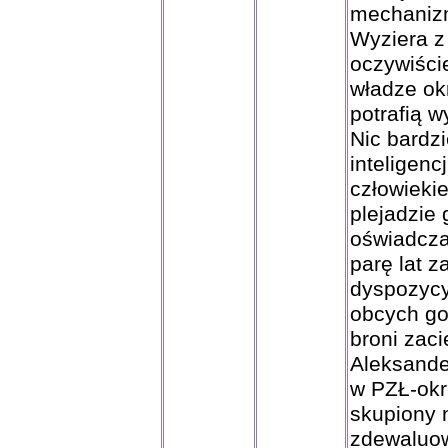
mechanizm
Wyziera z
oczywiście
władze ok
potrafią w
Nic bardz
inteligenc
człowiekie
plejadzie
oświadcza
parę lat z
dyspozycy
obcych go
broni zac
Aleksande
w PZŁ-okr
skupiony 
zdewaluow