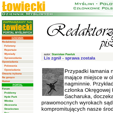
DZIENNIK
Redaktorzy
Felietony
Reportaże
Wywiady
autor:
Stanisław Pawluk
Lis zgnił - sprawa została
Sprawozdania
Opowiadania
Polowania
Przypadki łamania n
Opowiadania
Otwarta trybuna
mające miejsce w o
Na gorąco
Humor
nagminnie. Przykład
PORTAL
członka Okręgowej 
Forum
Problemy
Sacharuka, doczekał
Hyde Park
Wiedza
prawomocnych wyrokach sądo
Akcesoria
kompromitujących nasze środ
Strzelectwo
Psy