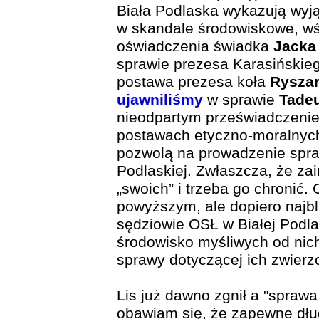
Biała Podlaska wykazują wyją
w skandale środowiskowe, wś
oświadczenia świadka
Jacka
sprawie prezesa Karasińskie
postawa prezesa koła
Rysza
ujawniliśmy
w sprawie
Tade
nieodpartym przeświadczenie
postawach etyczno-moralnyc
pozwolą na prowadzenie spra
Podlaskiej. Zwłaszcza, że za
„swoich” i trzeba go chronić.
powyższym, ale dopiero najbl
sędziowie OSŁ w Białej Podla
środowisko myśliwych od nich
sprawy dotyczącej ich zwierz
Lis już dawno zgnił a "sprawa 
obawiam się, że zapewne dłu