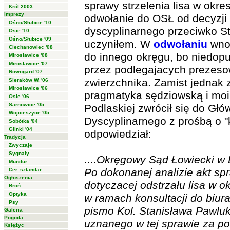
sprawy strzelenia lisa w okr
Król 2003
Imprezy
odwołanie do OSŁ od decyzj
Ośno/Słubice '10
dyscyplinarnego przeciwko St
Osie '10
Ośno/Słubice '09
uczyniłem. W
odwołaniu
wnos
Ciechanowiec '08
do innego okręgu, bo niedopu
Mirosławice '08
Mirosławice '07
przez podlegajacych prezeso
Nowogard '07
zwierzchnika. Zamist jednak 
Sieraków W. '06
Mirosławice '06
pragmatyka sędziowską i moi
Osie '06
Sarnowice '05
Podlaskiej zwrócił się do Gł
Wojcieszyce '05
Dyscyplinarnego z prośbą o "
Sobótka '04
Glinki '04
odpowiedział:
Tradycja
Zwyczaje
Sygnały
....Okręgowy Sąd Łowiecki w Bi
Mundur
Po dokonanej analizie akt s
Cer. sztandar.
Ogłoszenia
dotyczacej odstrzału lisa w 
Broń
Optyka
w ramach konsultacji do biura
Psy
pismo Kol. Stanisława Pawluka
Galeria
Pogoda
uznanego w tej sprawie za 
Księżyc