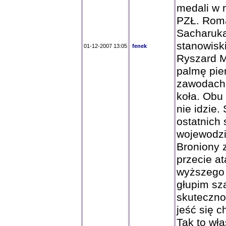
medali w 
PZŁ. Roma
Sacharuka
stanowisk
01-12-2007 13:05
fenek
Ryszard M
palmę pie
zawodach k
koła. Obu
nie idzie.
ostatnich 
wojewodzie
Broniony z
przecie a
wyższego 
głupim sz
skutecznoś
jeść się c
Tak to wł