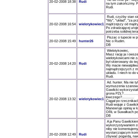
20-02-2008 18:38
Rudi
na tym zakończmy. Po
Rudi.
Rudi, czyżby stan się pogar
"Wy", "układ", "za pr
20-02-2008 16:54
wielotykowiec1
mądrzejszy od mądrych, Rud
Po zdradzającej uroj
potrzeba solidnej terap
Piszac o tupecie w p
20-02-2008 15:49
hunter26
Nic o Rudim.
DB
Wielotykowiec,
Masz rację ja i owsz
wielotykowcami nie 
był skierowany do te
20-02-2008 14:20
Rudi
Wy macie niewatpliw
najmądrzejszych z m
układu. I niech to do
Rudi.
Ad. hunter. Ma nie ty
wymuszenia szanowania t
Gawlicki wykorzystał sw
grona PZŁ?............
łowczego?.............
20-02-2008 13:32
wielotykowiec1
Ciągał po rzecznikac
Rudi wojuje z Gawlic
Manewruje opinią w kie
ORŁ w Suwałkach pod
DB
A ja Panu Gawlickiem
wykorzystywaniem swo
niby nie komentujemy
wystarczajacym kome
20-02-2008 12:49
Rudi
zbywać pogardą, nawet