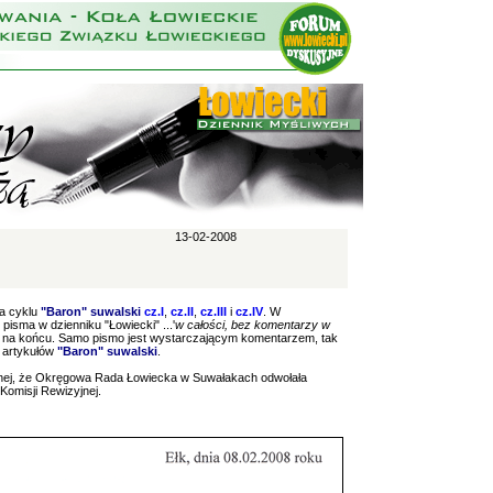
13-02-2008
ra cyklu
"Baron" suwalski
cz.I
,
cz.II
,
cz.III
i
cz.IV
. W
pisma w dzienniku "Łowiecki" ...'
w całości, bez komentarzy w
ani na końcu. Samo pismo jest wystarczającym komentarzem, tak
u artykułów
"Baron" suwalski
.
jalnej, że Okręgowa Rada Łowiecka w Suwałakach odwołała
omisji Rewizyjnej.