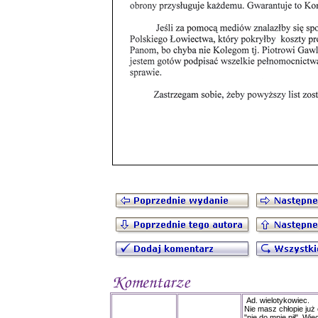
Ad. wielotykowiec.
Nie masz chłopie już 
"nie do mnie pił". Wi