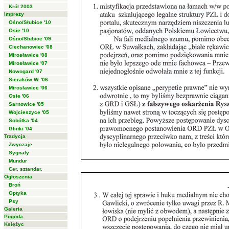
Król 2003
Imprezy
Ośno/Słubice '10
Osie '10
Ośno/Słubice '09
Ciechanowiec '08
Mirosławice '08
Mirosławice '07
Nowogard '07
Sieraków W. '06
Mirosławice '06
Osie '06
Sarnowice '05
Wojcieszyce '05
Sobótka '04
Glinki '04
Tradycja
Zwyczaje
Sygnały
Mundur
Cer. sztandar.
Ogłoszenia
Broń
Optyka
Psy
Galeria
Pogoda
Księżyc