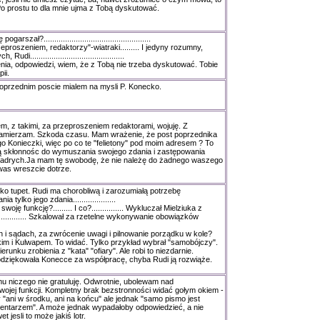
 prostu to dla mnie ujma z Tobą dyskutować.
szał?..................................................
zeproszeniem, redaktorzy"-wiatraki......... I jedyny rozumny,
i............................................
enia, odpowiedzi, wiem, że z Tobą nie trzeba dyskutować. Tobie
ii.
oprzednim poscie mialem na mysli P. Konecko.
em, z takimi, za przeproszeniem redaktorami, wojuję. Z
zamierzam. Szkoda czasu. Mam wrażenie, że post poprzednika
go Konieczki, więc po co te "felietony" pod moim adresem ? To
ą skłonnośc do wymuszania swojego zdania i zastępowania
adrych.Ja mam tę swobodę, że nie należę do żadnego waszego
 was wreszcie dotrze.
lko tupet. Rudi ma chorobliwą i zarozumiałą potrzebę
ylko jego zdania....................
oję funkcję?......... I co?............... Wykluczał Mielziuka z
................ Szkalował za rzetelne wykonywanie obowiązków
h i sądach, za zwrócenie uwagi i pilnowanie porządku w kole?
kim i Kulwapem. To widać. Tylko przykład wybrał "samobójczy".
runku zrobienia z "kata" "ofiary". Ale robi to niezdarnie.
ziękowała Konecce za współpracę, chyba Rudi ją rozwiąże.
u niczego nie gratuluję. Odwrotnie, ubolewam nad
jej funkcji. Kompletny brak bezstronności widać gołym okiem -
 "ani w środku, ani na końcu" ale jednak "samo pismo jest
ntarzem". A może jednak wypadałoby odpowiedzieć, a nie
 jesli to może jakiś lotr.