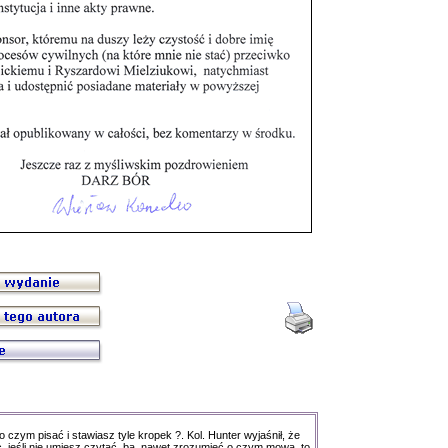
o czym pisać i stawiasz tyle kropek ?. Kol. Hunter wyjaśnił, że
ęc, jeśli nie umiesz czytać, ba, nawet zrozumieć o czym mowa, to