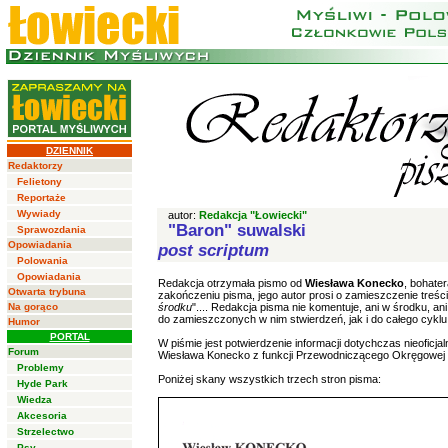
DZIENNIK
Redaktorzy
Felietony
Reportaże
Wywiady
autor:
Redakcja "Łowiecki"
"Baron" suwalski
Sprawozdania
Opowiadania
post scriptum
Polowania
Opowiadania
Redakcja otrzymała pismo od
Wiesława Konecko
, bohate
Otwarta trybuna
zakończeniu pisma, jego autor prosi o zamieszczenie treści 
Na gorąco
środku
".... Redakcja pisma nie komentuje, ani w środku, 
do zamieszczonych w nim stwierdzeń, jak i do całego cykl
Humor
PORTAL
W piśmie jest potwierdzenie informacji dotychczas nieofic
Forum
Wiesława Konecko z funkcji Przewodniczącego Okręgowej K
Problemy
Poniżej skany wszystkich trzech stron pisma:
Hyde Park
Wiedza
Akcesoria
Strzelectwo
Psy