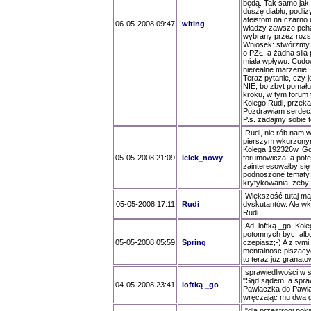
będą. Tak samo jak o
duszę diabłu, podli
ateistom na czarno 
06-05-2008 09:47
witing
władzy zawsze pcha
wybrany przez rozs
Wniosek: stwórzmy 
o PZŁ, a żadna siła
miała wpływu. Cudow
nierealne marzenie.
Teraz pytanie, czy 
NIE, bo zbyt pomał
kroku, w tym forum 
Kolego Rudi, przek
Pozdrawiam serdec
P.s. zadajmy sobie t
Rudi, nie rób nam w
pierszym wkurzonym 
Kolega 192326w. Gd
05-05-2008 21:09
lelek_nowy
forumowicza, a pote
zainteresowałby się
podnoszone tematy, 
krytykowania, żeby 
Większość tutaj mą
05-05-2008 17:11
Rudi
dyskutantów. Ale wku
Rudi.
Ad. loftką _go, Kole
potomnych byc, albo 
05-05-2008 05:59
Spring
czepiasz;-) A z tym
mentalnosc piszacyc
to teraz juz granato
sprawiedliwości w 
"Sąd sądem, a spraw
04-05-2008 23:41
loftką _go
Pawlaczka do Pawla
wręczając mu dwa g
"dla przestrogi pok