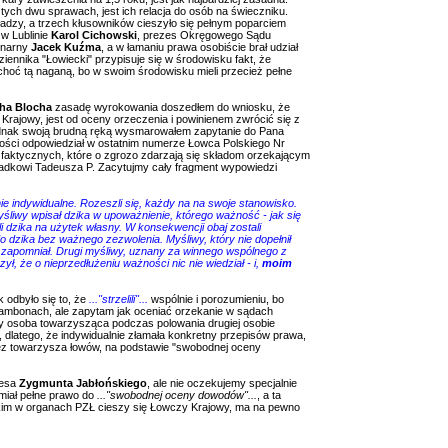
ych dwu sprawach, jest ich relacja do osób na świeczniku.
adzy, a trzech kłusowników cieszyło się pełnym poparciem
w Lublinie
Karol Cichowski
, prezes Okręgowego Sądu
inarny
Jacek Kuźma
, a w łamaniu prawa osobiście brał udział
ziennika "Łowiecki" przypisuje się w środowisku fakt, że
choć tą naganą, bo w swoim środowisku mieli przecież pełne
cha Blocha
zasadę wyrokowania doszedłem do wniosku, że
Krajowy, jest od oceny orzeczenia i powinienem zwrócić się z
ednak swoją brudną ręką wysmarowałem zapytanie do Pana
wości odpowiedział w ostatnim numerze Łowca Polskiego Nr
h faktycznych, które o zgrozo zdarzają się składom orzekającym
padkowi Tadeusza P. Zacytujmy cały fragment wypowiedzi
e indywidualne. Rozeszli się, każdy na na swoje stanowisko.
 Myśliwy wpisał dzika w upoważnienie, którego ważność - jak się
li dzika na użytek własny. W konsekwencji obaj zostali
i do dzika bez ważnego zezwolenia. Myśliwy, który nie dopełnił
e zapomniał. Drugi myśliwy, uznany za winnego wspólnego z
ł, że o nieprzedłużeniu ważności nic nie wiedział - i,
moim
k odbyło się to, że
..."strzelili"...
wspólnie i porozumieniu, bo
h ambonach, ale zapytam jak oceniać orzekanie w sądach
y osoba towarzysząca podczas polowania drugiej osobie
ą, dlatego, że indywidualnie złamała konkretny przepisów prawa,
rzez towarzysza łowów, na podstawie "swobodnej oceny
zesa
Zygmunta Jabłońskiego
, ale nie oczekujemy specjalnie
 miał pełne prawo do
..."swobodnej oceny dowodów"...
, a ta
akim w organach PZŁ cieszy się Łowczy Krajowy, ma na pewno