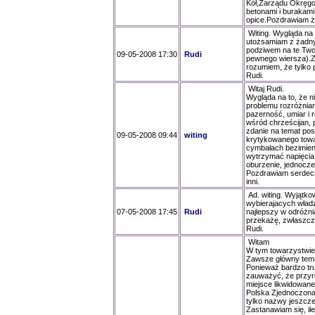
Kół,Zarządu Okręgow
betonami i burakami
opice.Pozdrawiam ży
Witing. Wygląda na 
utożsamiam z żadny
podziwem na te Twoj
09-05-2008 17:30
Rudi
pewnego wiersza).Za
rozumiem, że tylko 
Rudi.
Witaj Rudi.
Wygląda na to, że 
problemu rozróżniam
pazerność, umiar i 
wśród chrześcijan,
zdanie na temat pos
09-05-2008 09:44
witing
krytykowanego towa
cymbałach bezimien
wytrzymać napięcia
oburzenie, jednocześ
Pozdrawiam serdecz
inni.
Ad. witing. Wyjątko
wybierajacych wład
07-05-2008 17:45
Rudi
najlepszy w odróżn
przekażę, zwłaszcza
Rudi.
Witam
W tym towarzystwie,
Zawsze główny temat
Ponieważ bardzo tru
zauważyć, że przyro
miejsce likwidowanej
Polska Zjednoczona 
tylko nazwy jeszcze 
Zastanawiam się, ile