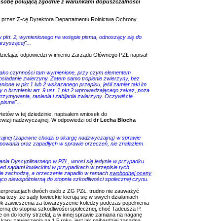
z osobę polującą zgodnie z warunkami dopuszczalności
 przez Z-cę Dyrektora Departamentu Rolnictwa Ochrony
w pkt. 2, wymienionego na wstępie pisma, odnoszący się do
rzyszącej"...
udzielając odpowiedzi w imieniu Zarządu Głównego PZŁ napisał
nie jako czynności tam wymienione, przy czym elementem
siadanie zwierzyny. Zatem samo tropienie zwierzyny, bez
nione w pkt 1 lub 2 wskazanego przepisu, jeśli zamiar taki im
y o brzmieniu art. 9 ust. 1 pkt 2 wprowadzającego zakaz, poza
rzymywania, ranienia i zabijania zwierzyny. Oczywiście
pisma"...
etów w tej dziedzinie, napisałem wniosek do
wizji nadzwyczajnej. W odpowiedzi od
dr Lecha Blocha
czajnej (zapewne chodzi o skargę nadzwyczajną) w sprawie
tępowania oraz zapadłych w sprawie orzeczeń, nie znalazłem
nia Dyscyplinarnego w PZŁ, wnosi się jedynie w przypadku
d sądami łowieckimi w przypadkach w przepisie tych
 nie zachodzą, a orzeczenie zapadło w ramach
swobodnej oceny
ąco niewspółmierną do stopnia szkodliwości społecznej czynu.
nterpretacjach dwóch osób z ZG PZŁ, trudno nie zauważyć
ha
tezy, że sądy łowieckie kierują się w swych działaniach
ok zawieszenia za towarzyszenie koledzy podczas popełnienia
erną do stopnia szkodliwości społecznej, choć Tadeusza P.
 on do lochy strzelał, a w innej sprawie zamiana na naganę
ary zawieszenia na 1,5 roku, jest jak najbardziej zasadna.