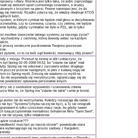
prawcy i ofiary. Różnica jest tylko taka, że jedni, zaprzedając
zywali się ateistom spod czerwonego sztandaru, a drudzy
ubranym z krzyżem na piersi. Pewne natomiast jest, że do
ją się miernoty. Rzadko zdarza się, że władzę obejmuje KTOŚ
ądnych ludzi.
system, w którym cymbał nie będzie miał głosu w decydowaniu
 przewodnia, czy to czerwona, czarna, czy zielona, nie będzie
nie byłoby, gdyby cymbałów nie było w PZŁ, ale to tylko
jest możliwe stworzenie takiego systemu za naszego życia?
u wychodzimy z ciemnoty, której dowody widać na każdym
także.
aż proszę serdeczne pozdrowienia Twojemu prezesowi.
znie.
eż pytanie, co to za twór sąd łowiecki, stanowiący niby prawo?
ody z mózgu. Przesuń tę stronę w dół i zobaczysz, że
był Spring 02-05-2008 04:52, bo "zdanie nie takie" miał
yby Spring się nie odezwał z zarzutami wobec drugiego
m jeszcze przeciw następnym, to pies z kulawą nogą nie
 tym co Spring myśli. Zresztą nie wiadomo co myśli na
bo nie wypowiada się merytorycznie, ograniczając się do
nie powiedzieć opluwania personalnie innych.
drzy sie o swobodzie wypowiedzi i szanowaniu zdania
rza Was to, że Spring ma "zdanie nie takie" i umie je bronić.
go jestes nie do wytrzymania, Koledzy rozwazaja dla siebie i
nie byc "Systemu"(chyba raczej nie byc), a Ty sie ortografii
i granatami to tylko czesciowo masz racje, bo gdyby nawet
h tutaj przypominala mentalnosc bohaterow filmu "Sami Swoi",
w sie nie uzywa, tylko redaktorow.
sądzie szukacie???
iedliwość musi być po naszej stronie"- powiedzała stara
ka wybierającego się na proces sadowy z Kargulem,
ranaty.
azywać wypatrzenia"-tego, pojęcia nie znalazłem w Słowniku