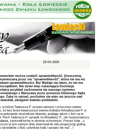
29-04-2008
 łowieckim można znaleźć sprawiedliwość. Orzeczenia,
 wymierzaną przez nie "sprawiedliwość", która nie ma nic
dami sprawiedliwości. Ba! Wydaje się także, że nie ma
zsądkiem. Nie dziwi więc narastająca frustracja
kolejny przykład zachowania się naszego systemu
zorowanego z Warszawy przez przezesa Głównego Sądu
. Żaby to opisać, pochylmy się więc raz jeszcze nad
kandali, okręgiem bialsko-podlaskim.
ę
, w której Tadeusza P. uznano winnym i orzeczono wobec
to, że bez broni towarzyszył swemu koledze Arkadiuszowi P. w
 na polowanie strażnikowi obwodu, podając także z kim na te
ał. Pech Tadeusza P. sprawił, że Arkadiusz P., nie rozpoznawszy
ziałania, zastrzelił lochę w okresie ochronnym. Prezes koła
, u
 jeszcze w tym samym dniu skierował do obu propozycję godną
skreślenie z listy członków koła i sprawy nie ma"...!