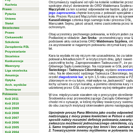
Otrzymawszy napisane od ręki na kolanie solidarnie prz
Kuchnia
spokojne złożyć doniesienie do ORD Waldemara Szpilera o
Prawo
Mączyński
za ten szantaż odpowiadał nie będzie, gdyż p
jego zaproszenia
chętnie korzysta z polowań specjalnie 
Pytania
koła. Prezes Ryszard Mączyński wykazał się w tej spraw
Ustawa
Karasińskiego
członka tego samego koła i prezesa OSŁ, na
Statut
Marszałek Sejmu, jakoś utracił, mimo zastrzelenia przez 
ochronnym.
Strzelectwo
Prawo
Obaj uczestnicy pechowego polowania, w którym jeden zast
Ciekawostki
Podlaskiej w składzie:
Jan Sroka
- przewodniczący oraz
podstawie aktu oskarżenia ORD
Waldemara Szpilera
, sk
Szkolenie
za asystowanie w nagannym polowaniu otrzymał karę zas
Zarządzenia PZŁ
lat.
Przystrzelanie
Kara ta wydała mi się niczym nie uzasadniona, bo za taki
Strzelnice
polował a Arkadiuszem P. w krytycznym dniu, gdyż nawet gd
Konkurencje
zastrzelił tę lochę. Zaproponowałem Tadeuszowi P., że p
Wawrzyny
Głównego Sądu Łowieckiego. Na rozprawie w GSŁ pod p
Świeckiego
i
Tadeusza Ciborskiego
, wydano
orzeczeni
Liga strzelecka
roku. Na ile obecność sędziego Tadeusza Ciborskiego, t
Amunicja
orzekł
złagodzenie kar
, w tym 1,5 roku zawieszenia w PZ
Optyka
zbiorowym w m-cu lutym, miał wpływ na „łaskawość” sądu,
lochy uznano za czyn karalny, a pomimo obniżenia kary i
Arch. wyników
udzielonej przez GSŁ za przywołane wyżej nielegalne polo
Terminarze
Polowania
W tzw. międzyczasie starałem się o precyzyjne określenie d
Środowiska oraz przewodniczącego Zarządu Głównego PZŁ
Król 2011
chodzi mi o sytuacje, w której myśliwy towarzyszy swemu k
Król 2010
do obu zacnych instytucji skierowałem pismo następującej 
Król 2009
Uprzejmie proszę Pana Ministra jako osobę odpowied
Król 2008
nadzorującą z mocy prawa łowiectwo w Polsce o udziele
Król 2007
sposób należy rozumieć definicję polowania zawartą w
Król 2006
zwłaszcza możliwość jednoznacznego określenia, cz
1. Samo tropienie zwierzyny bez broni i bez zamiaru w
Król 2005
2. Towarzyszenie innemu myśliwemu w polowaniu in
Król 2004