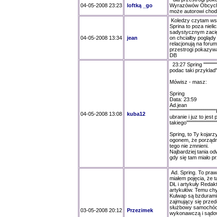
04-05-2008 23:23
loftką _go
Wyrazówów Obcych 
może autorowi chodz
Koledzy czytam wszy
Sprina to poza nieli
sadystycznym zacięc
04-05-2008 13:34
jean
on chciałby poglądy 
relacjonują na forum
przestrogi pokazyw
DB
23:27 Spring """""""
podac taki przyklad"""
Mówisz - masz:
Spring
Data: 23:59
Ad.jean
"""""""""""""""""""""
04-05-2008 13:08
kuba12
ubranie i juz to jes
takiego""""""""""""""""
Spring, to Ty kojarz
ogonem, że porządna
tego nie zmnieni.
Najbardziej tania od
gdy się tam miało p
Ad. Spring. To praw
miałem pojęcia, że t
DŁ i artykuły Redakt
artykułów. Temu ch
Kulwap są bzdurami
zajmujący się przed
służbowy samochód 
03-05-2008 20:12
Przezimek
wykonawczą i sądow