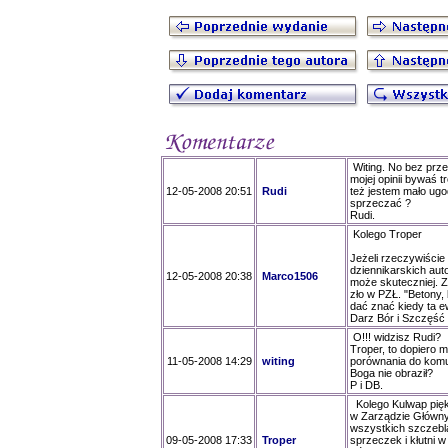
Witing. No bez prz
mojej opinii bywaś t
12-05-2008 20:51
Rudi
też jestem mało ugo
sprzeczać ?
Rudi.
Kolego Troper
Jeżeli rzeczywiście 
dziennikarskich auto
12-05-2008 20:38
Marco1506
może skuteczniej. 
zło w PZŁ. "Betony, 
dać znać kiedy ta e
Darz Bór i Szczęść
O!!! widzisz Rudi?
Troper, to dopiero 
11-05-2008 14:29
witing
porównania do komu
Boga nie obraził?
P i DB.
Kolego Kulwap pięk
w Zarządzie Główny
wszystkich szczebla
09-05-2008 17:33
Troper
sprzeczek i kłutni 