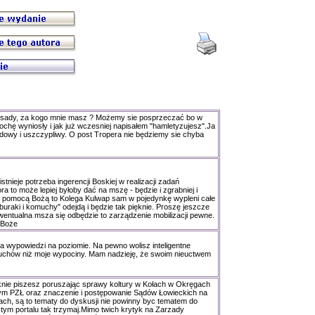
esady, za kogo mnie masz ? Możemy sie posprzeczać bo w
rochę wyniosły i jak już wczesniej napisałem "hamletyzujesz".Ja
dowy i uszczypliwy. O post Tropera nie będziemy sie chyba
istnieje potrzeba ingerencji Boskiej w realizacji zadań
ra to może lepiej byłoby dać na mszę - będzie i zgrabniej i
Z pomocą Bożą to Kolega Kulwap sam w pojedynkę wypleni całe
buraki i komuchy" odejdą i będzie tak pięknie. Proszę jeszcze
wentualna msza się odbędzie to zarządzenie mobilizacji pewne.
 Boże
ma wypowiedzi na poziomie. Na pewno wolisz inteligentne
chów niż moje wypociny. Mam nadzieję, że swoim nieuctwem
nie piszesz poruszając sprawy koltury w Kołach w Okręgach
m PZŁ oraz znaczenie i postępowanie Sądów Łowieckich na
ch, są to tematy do dyskusji nie powinny byc tematem do
w tym portalu tak trzymaj.Mimo twich krytyk na Zarzady