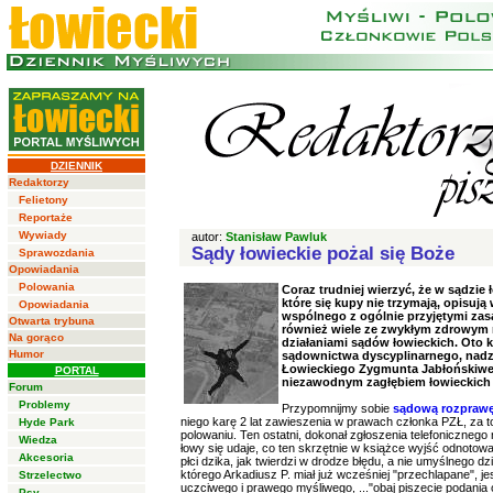
DZIENNIK
Redaktorzy
Felietony
Reportaże
Wywiady
autor:
Stanisław Pawluk
Sądy łowieckie pożal się Boże
Sprawozdania
Opowiadania
Polowania
Coraz trudniej wierzyć, że w sądzie
które się kupy nie trzymają, opisują
Opowiadania
wspólnego z ogólnie przyjętymi zasa
Otwarta trybuna
również wiele ze zwykłym zdrowym ro
Na gorąco
działaniami sądów łowieckich. Oto 
Humor
sądownictwa dyscyplinarnego, nad
Łowieckiego Zygmunta Jabłońskiwego
PORTAL
niezawodnym zagłębiem łowieckich s
Forum
Problemy
Przypomnijmy sobie
sądową rozpraw
niego karę 2 lat zawieszenia w prawach członka PZŁ, za 
Hyde Park
polowaniu. Ten ostatni, dokonał zgłoszenia telefonicznego
Wiedza
łowy się udaje, co ten skrzętnie w książce wyjść odnotow
Akcesoria
płci dzika, jak twierdzi w drodze błędu, a nie umyślnego d
którego Arkadiusz P. miał już wcześniej "przechlapane",
Strzelectwo
uczciwego i prawego myśliwego, ..."obaj piszecie podania o 
Psy