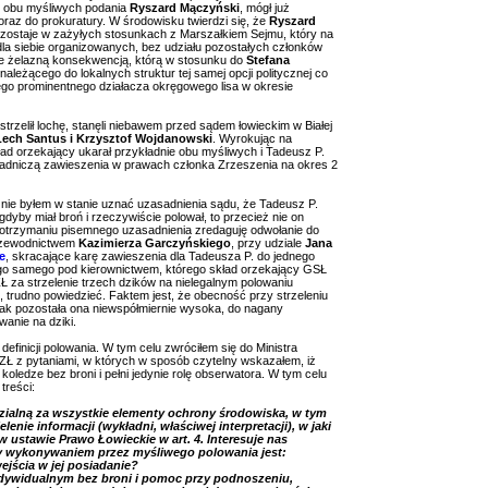
ez obu myśliwych podania
Ryszard Mączyński
, mógł już
raz do prokuratury. W środowisku twierdzi się, że
Ryszard
ozostaje w zażyłych stosunkach z Marszałkiem Sejmu, który na
dla siebie organizowanych, bez udziału pozostałych członków
ie żelazną konsekwencją, którą w stosunku do
Stefana
leżącego do lokalnych struktur tej samej opcji politycznej co
tego prominentnego działacza okręgowego lisa w okresie
rzelił lochę, stanęli niebawem przed sądem łowieckim w Białej
Lech Santus i Krzysztof Wojdanowski
. Wyrokując na
ład orzekający ukarał przykładnie obu myśliwych i Tadeusz P.
adniczą zawieszenia w prawach członka Zrzeszenia na okres 2
e nie byłem w stanie uznać uzasadnienia sądu, że Tadeusz P.
yby miał broń i rzeczywiście polował, to przecież nie on
o otrzymaniu pisemnego uzasadnienia zredaguję odwołanie do
rzewodnictwem
Kazimierza Garczyńskiego
, przy udziale
Jana
e
, skracające karę zawieszenia dla Tadeusza P. do jednego
ego samego pod kierownictwem, którego skład orzekający GSŁ
Ł za strzelenie trzech dzików na nielegalnym polowaniu
 trudno powiedzieć. Faktem jest, że obecność przy strzeleniu
 tak pozostała ona niewspółmiernie wysoka, do nagany
wanie na dziki.
efinicji polowania. W tym celu zwróciłem się do Ministra
 z pytaniami, w których w sposób czytelny wskazałem, iż
oledze bez broni i pełni jedynie rolę obserwatora. W tym celu
treści:
zialną za wszystkie elementy ochrony środowiska, w tym
nie informacji (wykładni, właściwej interpretacji), w jaki
 ustawie Prawo Łowieckie w art. 4. Interesuje nas
y wykonywaniem przez myśliwego polowania jest:
ejścia w jej posiadanie?
dywidualnym bez broni i pomoc przy podnoszeniu,