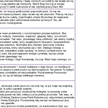
e,Zarzad Główny i Sądy różnych szczebli to nie działa oni są
 czują władzę jak komuchy. Niech Bug ma Cię w swojej
czę Ci wiele sukcesów w tak ciężkiej pracy.Darz Bór
to, że muszę podtrzymać poprzedni post. Ja się nie
m towarzystwem, więc wcale się nie oburzam. Patrzę raczej z
e liczne zalety, (natchnąłeś chyba Brzechwę do napisania
brakło tylko odróżniania bufonów od innych. No, ale
przez roztargnienie.
nie mam problemów z rozróżnianiem postaw ludzkich. Bez
, kulturę, chamstwo, mądrość, głupotę, fałsz, szczerość,
rozsądek. Tak więc, posiadając taką zdolność, jak widzę rzadką
 pozwalam sobie, przy wyjątkowych okazjach, wypowiedzieć
taw ludzkich. Normalne jest również oburzenie członka
rzystwa, który utożsamia się z nim. Dlatego mówiąc o
nie, zdawałem sobie sprawę, że któryś cymbał może nie
 i sam, lub pod wpływem innego cymbała, wyrazi swoje
nie ujawniając się.
nie Kolegę i Jego Kompaniję, życząc Wam tego samego, co
wa skromność ! Jesteś kolejnym z tego forum, co myśliwych
ze uważa w wiekszości za nierozsądnych. Na pewno Ty byłbyś
ianiu cymbałów od niecymbałów. Pozdrowienia Prezesowi
, że są od takiego wielkiego mentora.
 dyskusja zanim jeszcze zacznie się, to już staje się wojenką.
, to tylko zapalnik wojenki.
dno jest poruszyć wyobraźnię Kolegów, to pozwolę sobie
da pustki nie lubi, zwłaszcza ta polska przyroda. Tak więc, w
 Polskiej Zjednoczonej Partii Robotniczej, natychmiast powstała
Partia Rydzyka. Przewodnią siłą narodu od dawna już jest,
nie ujawniła.
 razy jeszcze trzeba powiedzieć, że karierowicze byli, są i