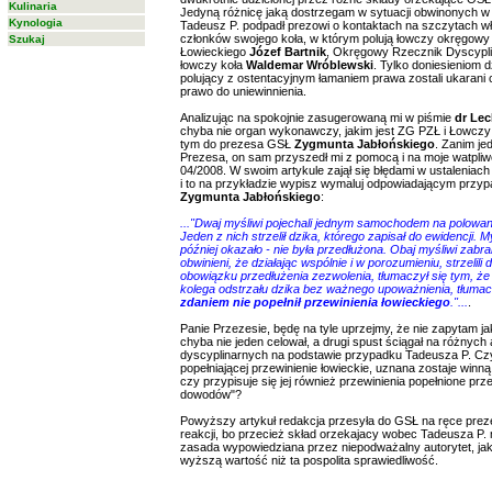
Kulinaria
Jedyną różnicę jaką dostrzegam w sytuacji obwinonych w t
Kynologia
Tadeusz P. podpadł prezowi o kontaktach na szczytach wł
członków swojego koła, w którym polują łowczy okręgowy 
Szukaj
Łowieckiego
Józef Bartnik
, Okręgowy Rzecznik Dyscypl
łowczy koła
Waldemar Wróblewski
. Tylko doniesieniom d
polujący z ostentacyjnym łamaniem prawa zostali ukarani 
prawo do uniewinnienia.
Analizując na spokojnie zasugerowaną mi w piśmie
dr Le
chyba nie organ wykonawczy, jakim jest ZG PZŁ i Łowczy 
tym do prezesa GSŁ
Zygmunta Jabłońskiego
. Zanim j
Prezesa, on sam przyszedł mi z pomocą i na moje watpli
04/2008. W swoim artykule zajął się błędami w ustaleniac
i to na przykładzie wypisz wymaluj odpowiadającym przy
Zygmunta Jabłońskiego
:
..."Dwaj myśliwi pojechali jednym samochodem na polowani
Jeden z nich strzelił dzika, którego zapisał do ewidencji.
później okazało - nie była przedłużona. Obaj myśliwi zabra
obwinieni, że działając wspólnie i w porozumieniu, strzelil
obowiązku przedłużenia zezwolenia, tłumaczył się tym, ż
kolega odstrzału dzika bez ważnego upoważnienia, tłumaczy
zdaniem nie popełnił przewinienia łowieckiego
."...
.
Panie Przezesie, będę na tyle uprzejmy, że nie zapytam ja
chyba nie jeden celował, a drugi spust ściągał na różnyc
dyscyplinarnych na podstawie przypadku Tadeusza P. Cz
popełniającej przewinienie łowieckie, uznana zostaje winn
czy przypisuje się jej również przewinienia popełnione p
dowodów"?
Powyższy artykuł redakcja przesyła do GSŁ na ręce pre
reakcji, bo przecież skład orzekajacy wobec Tadeusza P.
zasada wypowiedziana przez niepodważalny autorytet, j
wyższą wartość niż ta pospolita sprawiedliwość.