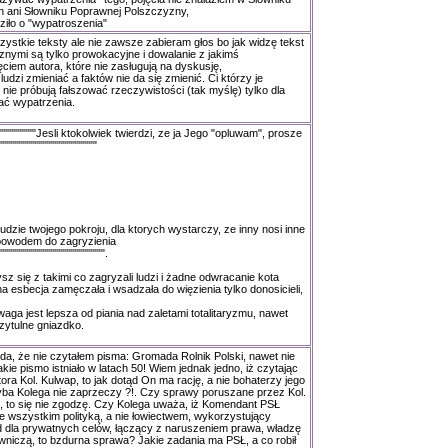
ani Słowniku Poprawnej Polszczyzny,
iło o "wypatroszenia"
stkie teksty ale nie zawsze zabieram głos bo jak widzę tekst
cznymi są tylko prowokacyjne i dowalanie z jakimś
iem autora, które nie zasługują na dyskusję,
ludzi zmieniać a faktów nie da się zmienić. Ci którzy je
 nie próbują fałszować rzeczywistości (tak myślę) tylko dla
ać wypatrzenia.
"""""""""Jesli ktokolwiek twierdzi, ze ja Jego "opluwam", prosze
""""""""""""""""""""""
"""ludzie twojego pokroju, dla ktorych wystarczy, ze inny nosi inne
t powodem do zagryzienia
"""""""""""""""""""""""""".
ysz się z takimi co zagryzali ludzi i żadne odwracanie kota
 esbecja zamęczała i wsadzała do więzienia tylko donosicieli,
waga jest lepsza od piania nad zaletami totalitaryzmu, nawet
rzytulne gniazdko.
da, że nie czytałem pisma: Gromada Rolnik Polski, nawet nie
akie pismo istniało w latach 50! Wiem jednak jedno, iż czytając
ora Kol. Kulwap, to jak dotąd On ma rację, a nie bohaterzy jego
yba Kolega nie zaprzeczy ?!. Czy sprawy poruszane przez Kol.
, to się nie zgodzę. Czy Kolega uważa, iż Komendant PSŁ
e wszystkim polityką, a nie łowiectwem, wykorzystujący
dla prywatnych celów, łączący z naruszeniem prawa, władzę
niczą, to bzdurna sprawa? Jakie zadania ma PSŁ, a co robił