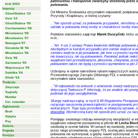
patroszeniu i transporcie zwierzyny strzelonej prze
Król 2003
polowania.
Imprezy
Od Ministra Środowiska otrzymałem odpowiedź podpisana
Ośno/Słubice '10
Przyrody i Krajobrazu, w której czytamy:
Osie '10
..."Nie sposób uznać za polowanie przypadek, określony 
Ośno/Słubice '09
udziału w polowaniu innej osoby w charakterze osoby towa
Ciechanowiec '08
Mirosławice '08
Podobne stanowisko zajął mgr
Marek Duszyński
, który 
m.in.:
Mirosławice '07
Nowogard '07
..."Art. 4 ust 2 ustawy Prawo łowieckie definiuje polowa
Sieraków W. '06
niezbędnym w każdym przypadku jest zamiar wejścia w po
zamiaru wejścia w jej posiadanie, jak inne czynności wymie
Mirosławice '06
nie towarzyszy, nie są polowaniem. Pamietać jednak należ
Osie '06
wyjątkami tam przewidzianymi, płoszenia, chwytania, przet
Sarnowice '05
polowaniem także nie będą czynności wymienione w pkt 2 
Wojcieszyce '05
Uzbrojony w opinie nakreślone rękami najwyższych autoryt
Sobótka '04
Przewodniczącego Zarządu Głównego PZŁ o wniesienie re
Glinki '04
otrzymałem takie stanowisko:
Tradycja
..."W odpowiedzi na wniosek o wniesienie rewizji nadzwy
Zwyczaje
dotyczącej Tadeusza P. informuję, że po analizie akt pos
Sygnały
podstaw do jego uwzględnienia.
Mundur
Skargę nadzwyczajną, w myśl § 68 Regulaminu Postępowa
Cer. sztandar.
rażącego naruszenia praworządności w postępowaniu prze
Ogłoszenia
wskazanych. Tego typu przesłanki, w niniejszej sprawie,
Broń
dowodów
. Wymierzoną karę nie sposób jest uznać za raż
Optyka
Pomijając swoistego rodzaju wewnętrzną niespójność w i
Psy
wyjątkowo odważnie postawionej w piśmie
dr Lecha Bloc
Galeria
swobodą w ocenie faktów. W ramach tej swobody, jeden r
przez niego przewinienia, organy PZŁ ocenią jako współmi
Pogoda
polowania nie wykonywał, a gdyby nawet wykonywał, to nie
Księżyc
dwukrotnie udzielonej przez różne składy orzekające OSŁ k