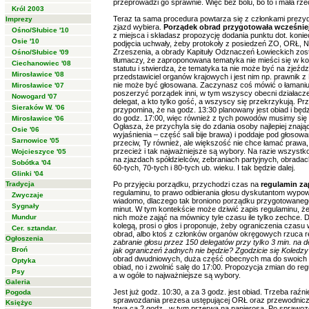
przeprowadzi go sprawnie. Więc bez bólu, bo to i mała r
Król 2003
Teraz ta sama procedura powtarza się z członkami prez
Imprezy
zjazd wybiera.
Porządek obrad przygotowała wcześnie
Ośno/Słubice '10
z miejsca i składasz propozycję dodania punktu dot. kon
Osie '10
podjęcia uchwały, żeby protokoły z posiedzeń ZO, ORŁ, 
Zrzeszenia, a obrady Kapituły Odznaczeń Łowieckich zosta
Ośno/Słubice '09
tłumaczy, że zaproponowana tematyka nie mieści się w k
Ciechanowiec '08
statutu i stwierdza, że tematyka ta nie może być na zjeźd
Mirosławice '08
przedstawiciel organów krajowych i jest nim np. prawnik
nie może być głosowana. Zaczynasz coś mówić o łamaniu dem
Mirosławice '07
poszerzyć porządek inni, w tym wszyscy obecni działacze
Nowogard '07
delegat, a kto tylko gość, a wszyscy się przekrzykują. Pr
Sieraków W. '06
przypomina, że na godz. 13:30 planowany jest obiad i bę
do godz. 17:00, więc również z tych powodów musimy się 
Mirosławice '06
Ogłasza, że przychyla się do zdania osoby najlepiej znają
Osie '06
wyjaśnienia – część sali bije brawa) i poddaje pod głoso
Sarnowice '05
przeciw, Ty również, ale większość nie chce łamać prawa, 
przecież i tak najważniejsze są wybory. Na razie wszystko
Wojcieszyce '05
na zjazdach spółdzielców, zebraniach partyjnych, obrada
Sobótka '04
60-tych, 70-tych i 80-tych ub. wieku. I tak będzie dalej.
Glinki '04
Tradycja
Po przyjęciu porządku, przychodzi czas na
regulamin z
regulaminu, to prawo odbierania głosu dyskutantom wypo
Zwyczaje
wiadomo, dlaczego tak broniono porządku przygotowanego
Sygnały
minut. W tym kontekście może dziwić zapis regulaminu, ż
Mundur
nich może zająć na mównicy tyle czasu ile tylko zechce. D
kolegą, prosi o głos i proponuje, żeby ograniczenia czas
Cer. sztandar.
obrad, albo ktoś z członków organów okręgowych rzuca re
Ogłoszenia
zabranie głosu przez 150 delegatów przy tylko 3 min. na de
Broń
jak ograniczeń żadnych nie będzie? Zgodzicie się Koledzy s
obrad dwudniowych, duża część obecnych ma do swoich mi
Optyka
obiad, no i zwolnić salę do 17:00. Propozycja zmian do reg
Psy
a w ogóle to najważniejsze są wybory.
Galeria
Jest już godz. 10:30, a za 3 godz. jest obiad. Trzeba raźn
Pogoda
sprawozdania prezesa ustępującej ORŁ oraz przewodnic
Księżyc
trwa ca 2 godz., w tym przerwa na papierosa. Po sprawoz