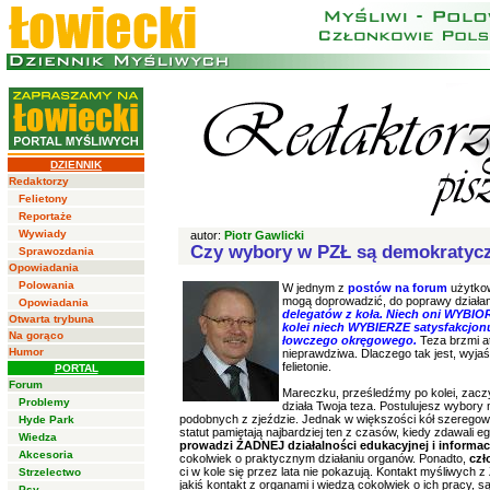
DZIENNIK
Redaktorzy
Felietony
Reportaże
Wywiady
autor:
Piotr Gawlicki
Czy wybory w PZŁ są demokratyc
Sprawozdania
Opowiadania
Polowania
W jednym z
postów na forum
użytko
mogą doprowadzić, do poprawy działan
Opowiadania
delegatów z koła. Niech oni WYBIO
Otwarta trybuna
kolei niech WYBIERZE satysfakcjon
Na gorąco
łowczego okręgowego.
Teza brzmi at
Humor
nieprawdziwa. Dlaczego tak jest, wyjaś
felietonie.
PORTAL
Forum
Mareczku, prześledźmy po kolei, zacz
Problemy
działa Twoja teza. Postulujesz wybory
podobnych z zjeździe. Jednak w większości kół szeregowi
Hyde Park
statut pamiętają najbardziej ten z czasów, kiedy zdawal
Wiedza
prowadzi ŻADNEJ działalności edukacyjnej i informac
Akcesoria
cokolwiek o praktycznym działaniu organów. Ponadto,
czł
ci w kole się przez lata nie pokazują. Kontakt myśliwych z 
Strzelectwo
jakiś kontakt z organami i wiedzą cokolwiek o ich pracy,
Psy