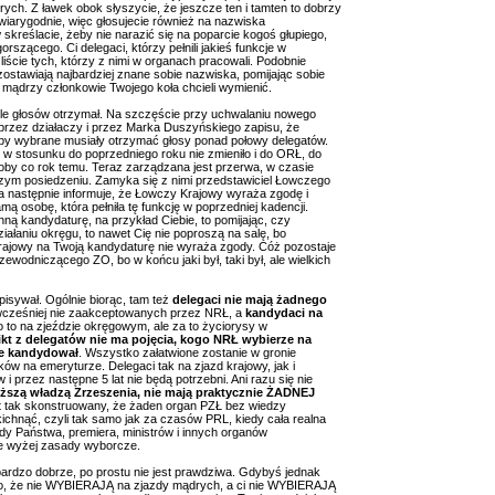
rych. Z ławek obok słyszycie, że jeszcze ten i tamten to dobrzy
 wiarygodnie, więc głosujecie również na nazwiska
kreślacie, żeby nie narazić się na poparcie kogoś głupiego,
orszącego. Ci delegaci, którzy pełnili jakieś funkcje w
liście tych, którzy z nimi w organach pracowali. Podobnie
 zostawiają najbardziej znane sobie nazwiska, pomijając sobie
 mądrzy członkowie Twojego koła chcieli wymienić.
i ile głosów otrzymał. Na szczęście przy uchwalaniu nowego
rzez działaczy i przez Marka Duszyńskiego zapisu, że
by wybrane musiały otrzymać głosy ponad połowy delegatów.
ę w stosunku do poprzedniego roku nie zmieniło i do ORŁ, do
by co rok temu. Teraz zarządzana jest przerwa, w czasie
szym posiedzeniu. Zamyka się z nimi przedstawiciel Łowczego
a następnie informuje, że Łowczy Krajowy wyraża zgodę i
 osobę, która pełniła tę funkcję w poprzedniej kadencji.
ną kandydaturę, na przykład Ciebie, to pomijając, czy
iałaniu okręgu, to nawet Cię nie poproszą na salę, bo
rajowy na Twoją kandydaturę nie wyraża zgody. Cóż pozostaje
dniczącego ZO, bo w końcu jaki był, taki był, ale wielkich
pisywał. Ogólnie biorąc, tam też
delegaci nie mają żadnego
wcześniej nie zaakceptowanych przez NRŁ, a
kandydaci na
ło to na zjeździe okręgowym, ale za to życiorysy w
ikt z delegatów nie ma pojęcia, kogo NRŁ wybierze na
ie kandydował
. Wszystko załatwione zostanie w gronie
ków na emeryturze. Delegaci tak na zjazd krajowy, jak i
 przez następne 5 lat nie będą potrzebni. Ani razu się nie
yższą władzą Zrzeszenia, nie mają praktycznie ŻADNEJ
st tak skonstruowany, że żaden organ PZŁ bez wiedzy
chnąć, czyli tak samo jak za czasów PRL, kiedy cała realna
dy Państwa, premiera, ministrów i innych organów
ne wyżej zasady wyborcze.
bardzo dobrze, po prostu nie jest prawdziwa. Gdybyś jednak
 to, że nie WYBIERAJĄ na zjazdy mądrych, a ci nie WYBIERAJĄ