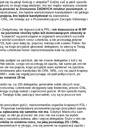
ałapał się na jakąś funkcję z układów? Gdyby zaś w jakiś sposób
mądrymi, to skąd mają wiedzieć, kto też mądry wybrany zostanie
a przecież w Zrzeszeniu ŻADNYCH struktur poziomych
, w
rzedyskutować, kto będzie wartościowym kandydatem i do jakiego
 pojęcia, kto będzie kandydował
na stanowiska
h ORŁ, nie mówiąc już o Przewodniczącym Zarządu Głównego i
zm Związkowy, nie dopuszczał w PRL i
nie dopuszcza w III RP
na poziomie choćby tylko kół dzierżawiących obwody w
nik "Łowiecki" są postrzegane w organach wszystkich szczebli
 wśród szerokich rzesz członków, a nie przesyłają jedynie
 PZŁ było i jest dalej np. poprzez miesięcznik Łowiec Polski. No
zą, na kogo przyjdzie głosować delegatom, to wierzą w Twoją
emu członkowi honor reprezentowania koła na zjeździe
ły podjęte na zjeździe, ale nie znacie delegatów z kół z tej
Nie wiecie, czego oni oczekują od zjazdu, tak samo jak oni nie
as nie ma pojęcia, kogo przyjdzie wam wybierać na zjeździe,
komendowane jako kandydaci do ORŁ, NRŁ, czy na zjazd krajowy.
1989 r. stało się regułą poczynając od patii politycznych, po
ez ostatnie 19 lat
.
siedzi np. ca 150 delegatów, generalnie sobie obcych oraz
rzeszenia, członkowie okręgowej rady łowieckiej, prezes OSŁ,
ęgu (cytuję statut) i zaproszeni goście. W ten sposób mamy
 z Twojego koła, patrzący bezradnie, czy są tu jeszcze inni
do prezydium gości, reprezentantów organów krajowych PZŁ i
. Proponuje kandydaturę przewodniczącego prezydium zjazdu.
u zgłaszania się samemu nie ma
. Gdybyś Mareczku sam
ego, to nikt go przecież nie zna i nie ma szans na wybór.
 z nazwiska połowa, albo i więcej delegatów. Dużo o nim nie
onków to ostatnia rzecz, na jaką pozwalają ZO i ORŁ,
 stanowiskach w okręgu, zna się pewnie na organizacji zjazdu i