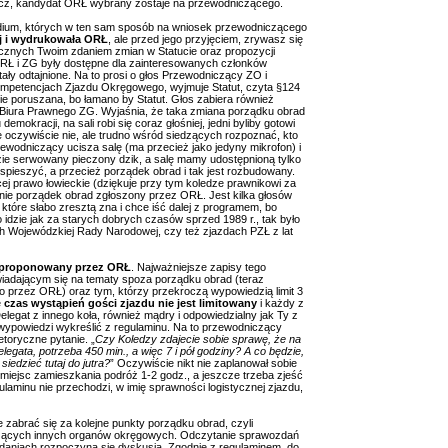
zecz, kandydat ORŁ wybrany zostaje na przewodniczącego.
ydium, których w ten sam sposób na wniosek przewodniczącego
j i wydrukowała ORŁ
, ale przed jego przyjęciem, zrywasz się
iecznych Twoim zdaniem zmian w Statucie oraz propozycji
NRŁ i ZG były dostępne dla zainteresowanych członków
ły odtajnione. Na to prosi o głos Przewodniczący ZO i
ompetencjach Zjazdu Okręgowego, wyjmuje Statut, czyta §124
zie poruszana, bo łamano by Statut. Głos zabiera również
 z Biura Prawnego ZG. Wyjaśnia, że taka zmiana porządku obrad
okracji, na sali robi się coraz głośniej, jedni byliby gotowi
 oczywiście nie, ale trudno wśród siedzących rozpoznać, kto
zewodniczący ucisza salę (ma przecież jako jedyny mikrofon) i
dzie serwowany pieczony dzik, a salę mamy udostępnioną tylko
spieszyć, a przecież porządek obrad i tak jest rozbudowany.
cej prawo łowieckie (dziękuje przy tym koledze prawnikowi za
wanie porządek obrad zgłoszony przez ORŁ. Jest kilka głosów
które słabo zresztą zna i chce iść dalej z programem, bo
 idzie jak za starych dobrych czasów sprzed 1989 r., tak było
ch Wojewódzkiej Rady Narodowej, czy też zjazdach PZŁ z lat
aproponowany przez ORŁ
. Najważniejsze zapisy tego
wiadającym się na tematy spoza porządku obrad (teraz
 przez ORŁ) oraz tym, którzy przekroczą wypowiedzią limit 3
e
czas wystąpień gości zjazdu nie jest limitowany
i każdy z
elegat z innego koła, również mądry i odpowiedzialny jak Ty z
u wypowiedzi wykreślić z regulaminu. Na to przewodniczący
toryczne pytanie. „
Czy Koledzy zdajecie sobie sprawę, że na
legata, potrzeba 450 min., a więc 7 i pół godziny? A co będzie,
iedzieć tutaj do jutra?
” Oczywiście nikt nie zaplanował sobie
ejsc zamieszkania podróż 1-2 godz., a jeszcze trzeba zjeść
ulaminu nie przechodzi, w imię sprawności logistycznej zjazdu,
ie zabrać się za kolejne punkty porządku obrad, czyli
zących innych organów okręgowych. Odczytanie sprawozdań
daniach rozpoczyna się dyskusja. Zgodnie z regulaminem, do