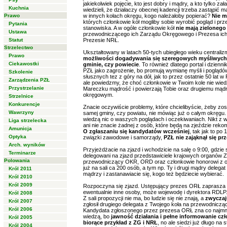
jakiekolwiek pojęcie, kto jest dobry i mądry, a kto tylko z
Kuchnia
wiedzieli, że działaczy obecnej kadencji trzeba zastąpić 
Prawo
w innych kołach okręgu, kogo należałoby popierać?
Nie m
których członkowie kół mogliby sobie wyrobić pogląd i p
Pytania
stanowiska. A w ogóle członkowie kół
nie mają zielonego
Ustawa
przewodniczącego ich Zarządu Okręgowego i Prezesa ic
Statut
Prezesie NRŁ.
Strzelectwo
Ukształtowany w latach 50-tych ubiegłego wieku centrali
Prawo
możliwości dogadywania się szeregowych myśliwych 
Ciekawostki
gminie, czy powiecie
. To również dlatego portal i dzien
PZŁ jako zagrożenie, bo promują wymianę myśli i poglądów
Szkolenie
słusznych tez z góry na dół, jak to przez ostatnie 50 lat w
Zarządzenia PZŁ
ale powiedzmy, że choć członkowie w Twoim kole nie wied
Przystrzelanie
Mareczku mądrość i powierzają Tobie oraz drugiemu mądr
okręgowym.
Strzelnice
Konkurencje
Znacie oczywiście problemy, które chcielibyście, żeby zosta
Wawrzyny
samej gminy, czy powiatu, nie mówiąc już o całym okręgu. 
wiedzą nic o waszych poglądach i oczekiwaniach. Nikt z w
Liga strzelecka
ani nie znacie żadnej z osób, które będą na zjeździe re
Amunicja
O zgłaszaniu się kandydatów wcześniej
, tak jak to po 
Optyka
związki zawodowe i samorządy,
PZŁ nie zająknął się prz
Arch. wyników
Przyjeżdżacie na zjazd i wchodzicie na salę o 9:00, gdzie 
Terminarze
delegowani na zjazd przedstawiciele krajowych organów Z
Polowania
przewodniczący OKR, ORD oraz członkowie honorowi z okr
już na sali ca 200 osób, a tym np. Ty i drugi mądry delegat
Król 2011
mądrzy i zastanawiacie się, kogo też będziecie wybierać.
Król 2010
Król 2009
Rozpoczyna się zjazd. Ustępujący prezes ORŁ zaprasza 
ewentualnie inne osoby, może wojewodę i dyrektora RDLP
Król 2008
Z sali propozycji nie ma, bo ludzie się nie znają, a
zwyczaj
Król 2007
zgłosił drugiego delegata z Twojego koła na przewodnicząc
Król 2006
Kandydata zgłoszonego przez prezesa ORŁ zna co najmniej
wiedzą, bo
jawność działania i pełne informowanie czł
Król 2005
biorące przykład z ZG i NRŁ
, no ale siedzi już długo na
Król 2004