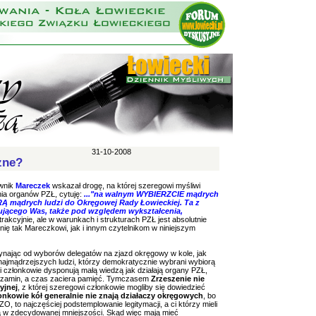
31-10-2008
zne?
wnik
Mareczek
wskazał drogę, na której szeregowi myśliwi
ia organów PZŁ, cytuję:
..."na walnym WYBIERZCIE mądrych
RĄ mądrych ludzi do Okręgowej Rady Łowieckiej. Ta z
ującego Was, także pod względem wykształcenia,
rakcyjnie, ale w warunkach i strukturach PZŁ jest absolutnie
nię tak Mareczkowi, jak i innym czytelnikom w niniejszym
ynając od wyborów delegatów na zjazd okręgowy w kole, jak
 najmądrzejszych ludzi, którzy demokratycznie wybrani wybiorą
 członkowie dysponują małą wiedzą jak działają organy PZŁ,
i egzamin, a czas zaciera pamięć. Tymczasem
Zrzeszenie nie
yjnej
, z której szeregowi członkowie mogliby się dowiedzieć
onkowie kół generalnie nie znają działaczy okręgowych
, bo
ZO, to najczęściej podstemplowanie legitymacji, a ci którzy mieli
 są w zdecydowanej mniejszości. Skąd więc mają mieć