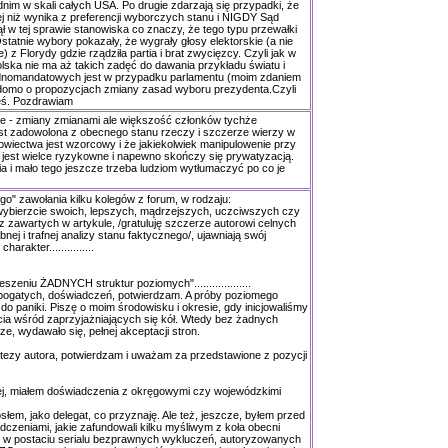
im w skali całych USA. Po drugie zdarzają się przypadki, że
ej niż wynika z preferencji wyborczych stanu i NIGDY Sąd
ł w tej sprawie stanowiska co znaczy, że tego typu przewałki
tatnie wybory pokazały, że wygrały głosy elektorskie (a nie
z Florydy gdzie rządziła partia i brat zwycięzcy. Czyli jak w
lska nie ma aż takich zadęć do dawania przykładu światu i
dnomandatowych jest w przypadku parlamentu (moim zdaniem
adomo o propozycjach zmiany zasad wyboru prezydenta.Czyli
eś. Pozdrawiam
ie - zmiany zmianami ale większość członków tychże
jest zadowolona z obecnego stanu rzeczy i szczerze wierzy w
łowiectwa jest wzorcowy i że jakiekolwiek manipulowenie przy
jest wielce ryzykowne i napewno skończy się prywatyzacją.
a i mało tego jeszcze trzeba ludziom wytłumaczyć po co je
ego" zawołania kilku kolegów z forum, w rodzaju:
 wybierzcie swoich, lepszych, mądrzejszych, uczciwszych czy
ez zawartych w artykule, /gratuluję szczerze autorowi celnych
nej i trafnej analizy stanu faktycznego/, ujawniają swój
harakter...............
szeniu ŻADNYCH struktur poziomych"...................
 bogatych, doświadczeń, potwierdzam. A próby poziomego
o paniki. Piszę o moim środowisku i okresie, gdy inicjowaliśmy
cia wśród zaprzyjażniających się kół. Wtedy bez żadnych
e, wydawało się, pełnej akceptacji stron.
tezy autora, potwierdzam i uważam za przedstawione z pozycji
ej, miałem doświadczenia z okręgowymi czy wojewódzkimi
osłem, jako delegat, co przyznaję. Ale też, jeszcze, byłem przed
czeniami, jakie zafundowali kilku myśliwym z koła obecni
u w postaciu serialu bezprawnych wykluczeń, autoryzowanych