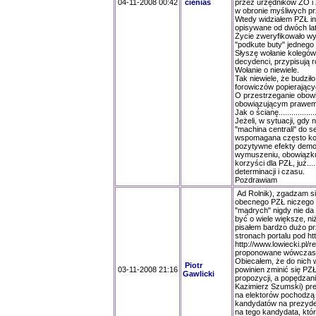
04-11-2008 00:42
cienias
przez urzędników ZO i
w obronie myśliwych p
Wtedy widziałem PZŁ inn
opisywane od dwóch lat
Życie zweryfikowało wy
"podkute buty" jedneg
Słyszę wołanie kolegów,
decydenci, przypisują ro
Wołanie o niewiele.
Tak niewiele, że budzi
forowiczów popierający
O przestrzeganie obowi
obowiązującym prawem..
Jak o ścianę...................
Jeżeli, w sytuacji, gd
"machina centrali" do s
wspomagana często kon
pozytywne efekty demok
wymuszeniu, obowiązku
korzyści dla PZŁ, już....
determinacji i czasu.
Pozdrawiam
Ad Rolnik), zgadzam si
obecnego PZŁ niczego n
"mądrych" nigdy nie d
być o wiele większe, n
pisałem bardzo dużo prz
stronach portalu pod ht
http://www.lowiecki.pl/r
proponowane wówczas r
Obiecałem, że do nich 
Piotr
03-11-2008 21:16
powinien zminić się PZŁ
Gawlicki
propozycji, a popędzani
Kazimierz Szumski) pre
na elektorów pochodzą 
kandydatów na prezyde
na tego kandydata, któr