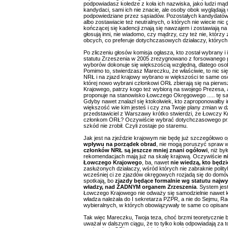
podpowiadasz koledze z koła ich nazwiska, jako ludzi mąd
kandydaci, sami ich nie znacie, ale osoby obok wyglądają
podpowiedziane przez sąsiadów. Pozostałych kandydatów s
albo zostawiacie też neutralnych, o których nie wiecie nic g
kończącej się kadencji znają się nawzajem i zostawiają na 
głosują inni, nie wiadomo, czy mądrzy, czy też nie, którzy
obcych, co preferuje dotychczasowych działaczy, których
Po zliczeniu głosów komisja ogłasza, kto został wybrany 
statutu Zrzeszenia w 2005 zrezygnowano z forsowanego p
wyborów dokonuje się większością względną, dlatego oso
Pomimo to, stwierdzasz Mareczku, że właściwie, to nic si
NRŁ i na zjazd krajowy wybrano w większości te same oso
której nowo wybrani członkowi ORŁ zbierają się na pierw
Krajowego, patrzy kogo też wybiorą na swojego Prezesa, 
proponuje na stanowisko Łowczego Okręgowego ..... tę samą
Gdyby nawet znalazł się ktokolwiek, kto zaproponowałby in
większość wie kim jesteś i czy zna Twoje plany zmian w dz
przedstawiciel z Warszawy krótko stwierdzi, że Łowczy K
członkom ORŁ? Oczywiście wybrać dotychczasowego przewo
szkód nie zrobił. Czyli zostaje po staremu.
Jak jest na zjeździe krajowym nie będę już szczegółowo o
wpływu na porządek obrad
, nie mogą poruszyć spraw 
członków NRŁ są jeszcze mniej znani ogółowi
, niż by
rekomendacjach mają już na skalę krajową. Oczywiście
n
Łowczego Krajowego
, ba, nawet
nie wiedzą, kto będz
zasłużonych działaczy, wśród których nie zabraknie polity
wcześniej ci ze zjazdów okręgowych rozjadą się do domów i
spotkają, bo
zjazdy będące formalnie wg statutu najw
władzy, nad ŻADNYM organem Zrzeszenia
. System je
Łowczego Krajowego nie odważy się samodzielnie nawet ki
władza należała do I sekretarza PZPR, a nie do Sejmu, Ra
wybieralnych, w których obowiązywały te same co opisa
Tak więc Mareczku, Twoja teza, choć brzmi teoretycznie 
uważał w dalszym ciągu, że to tylko koła odpowiadają za