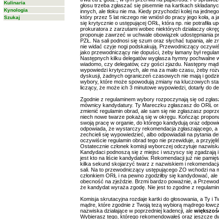
Kulinaria
głosu trzeba zgłaszać się pisemnie na kartkach składanych
Kynologia
innych, ale tłoku nie ma. Kiedy przychodzi kolej na jedne
który przez 5 lat niczego nie wniósł do pracy jego koła, a 
Szukaj
się krytycznie o ustępującej ORŁ, która np. nie potrafiła
prokuratora z zarzutami wobec niektórych działaczy okrę
proponuje zawrzeć w uchwale obowiązek udostępniania p
PZŁ. Na sali podnosi się szum oraz słychać tupania, ale z
nie widać czyje nogi podskakują. Przewodniczący oczywiśc
jako przewodniczący nie dopuści, żeby łamany był regula
Następnych kilku delegatów wygłasza hymny pochwalne wo
wiadomo, czy delegatów, czy gości zjazdu. Następny mądr
wypowiedzi krytycznych, ale ma za mało czasu, żeby rozwi
dyskusji, żadnych ograniczeń czasowych nie mają i godzin
wybory, które może spowodują zmiany na kluczowych stan
liczący, że może ich 3 minutowe wypowiedzi, dotarły do de
Zgodnie z regulaminem wybory rozpoczynają się od zgłasza
mównicy kandydatury. Ty Mareczku zgłaszasz do ORŁ oraz 
zmienić regulamin obrad, ale sam się nie zgłaszasz poprz
niech nowe twarze pokażą się w okręgu. Kończąc proponu
swoją pracę w organie, do którego kandydują oraz odpowie
odpowiada, że wystarczy rekomendacja zgłaszającego, a g
zechcieli się wypowiedzieć, albo odpowiadali na pytania de
oczywiście regulamin obrad tego nie przewiduje, a przyję
Ostatecznie członek komisji wyborczej odczytuje nazwis
Kandydaci podnoszą się z miejsc i wszyscy się zgadzają i
jest kto na liście kandydatów. Rekomendacji już nie pamię
kilka sekund skojarzyć twarz z nazwiskiem i rekomendacj
sali. Na to przewodniczący ustępującego ZO wchodzi na mów
członkiem ORŁ i na pewno zgodziłby się kandydować, ale
obecność na zjeździe. Brzmi bardzo poważnie, a Przewod
że kandydat wyraża zgodę. Nie jest to zgodne z regulaminem
Komisja skrutacyjna rozdaje kartki do głosowania, a Ty i T
mądre, które zgodnie z Twoją tezą wybiorą mądrego łowcz
nazwiska działające w poprzedniej kadencji, ale
większoś
Wybierasz tego, którego rekomendowałeś oraz jeszcze dwó