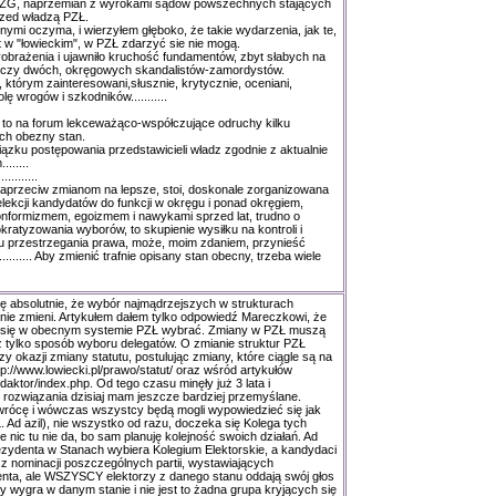
 ZG, naprzemian z wyrokami sądów powszechnych stających
rzed władzą PZŁ.
ymi oczyma, i wierzyłem głęboko, że takie wydarzenia, jak te,
 w "łowieckim", w PZŁ zdarzyć sie nie mogą.
obrażenia i ujawniło kruchość fundamentów, zbyt słabych na
o czy dwóch, okręgowych skandalistów-zamordystów.
 którym zainteresowani,słusznie, krytycznie, oceniani,
lę wrogów i szkodników...........
ło to na forum lekceważąco-współczujące odruchy kilku
ch obezny stan.
ązku postępowania przedstawicieli władz zgodnie z aktualnie
......
..........
y naprzeciw zmianom na lepsze, stoi, doskonale zorganizowana
elekcji kandydatów do funkcji w okręgu i ponad okręgiem,
formizmem, egoizmem i nawykami sprzed lat, trudno o
ratyzowania wyborów, to skupienie wysiłku na kontroli i
 przestrzegania prawa, może, moim zdaniem, przynieść
.......... Aby zmienić trafnie opisany stan obecny, trzeba wiele
ę absolutnie, że wybór najmądrzejszych w strukturach
ie zmieni. Artykułem dałem tylko odpowiedź Mareczkowi, że
a się w obecnym systemie PZŁ wybrać. Zmiany w PZŁ muszą
iż tylko sposób wyboru delegatów. O zmianie struktur PZŁ
y okazji zmiany statutu, postulując zmiany, które ciągle są na
tp://www.lowiecki.pl/prawo/statut/ oraz wśród artykułów
edaktor/index.php. Od tego czasu minęły już 3 lata i
ozwiązania dzisiaj mam jeszcze bardziej przemyślane.
wrócę i wówczas wszystcy będą mogli wypowiedzieć się jak
. Ad azil), nie wszystko od razu, doczeka się Kolega tych
e nic tu nie da, bo sam planuję kolejność swoich działań. Ad
zydenta w Stanach wybiera Kolegium Elektorskie, a kandydaci
z nominacji poszczególnych partii, wystawiających
nta, ale WSZYSCY elektorzy z danego stanu oddają swój głos
y wygra w danym stanie i nie jest to żadna grupa kryjących się