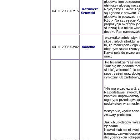
głosowaniem bezpośredn
elektorzy głosują inacz
Kazimierz
Najwyższy USA nie zają
04-11-2008 07:15
Szumski
są zgodne z prawem. Os
głosowanie powszechne) 
PZŁ ;-)Na szczęście Po
propozycja okręgów je
słuszna) Nic mi nie wi
deczko Pan namieszał
wszystko ładnie, piękn
skostniałych struktur 
to, że model polskiego 
04-11-2008 03:02
marcino
obecnym stanie rzeczy 
Kawał pola do przeorani
orać.
Po tej analizie "zastan
"Jak się nie podoba to
siebie", w kontekście t
spostrzeżeń oraz dogłęb
cyniczny lub żartobliwy, c
"Nie ma przecież w Zrze
Na podstawie, swoich,
kontaktu doprowadzały d
tego typu przedsięwzię
podtekstów, w atmosferz
Wszystkie, wytłuszone 
znawcy problemu.
Jak kilku kolegów, wyż
zjazdami.
Niewiele lub nic nie wni
traumatycznymi doświad
decydenci koła i okręg