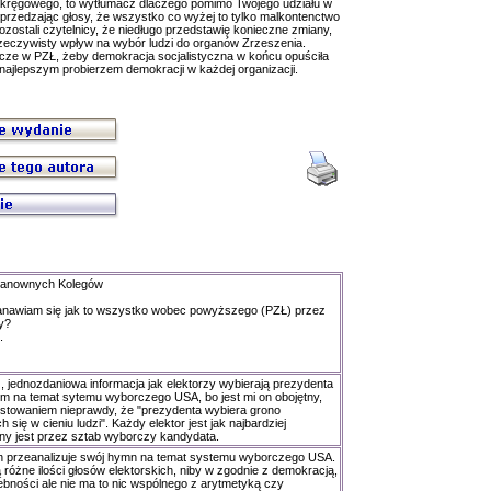
okręgowego, to wytłumacz dlaczego pomimo Twojego udziału w
 uprzedzając głosy, że wszystko co wyżej to tylko malkontenctwo
ozostali czytelnicy, że niedługo przedstawię konieczne zmiany,
rzeczywisty wpływ na wybór ludzi do organów Zrzeszenia.
cze w PZŁ, żeby demokracja socjalistyczna w końcu opuściła
ajlepszym probierzem demokracji w każdej organizacji.
zanownych Kolegów
tanawiam się jak to wszystko wobec powyższego (PZŁ) przez
zy?
.
 jednozdaniowa informacja jak elektorzy wybierają prezydenta
m na temat sytemu wyborczego USA, bo jest mi on obojętny,
rostowaniem nieprawdy, że "prezydenta wybiera grono
 się w cieniu ludzi". Każdy elektor jest jak najbardziej
ny jest przez sztab wyborczy kandydata.
an przeanalizuje swój hymn na temat systemu wyborczego USA.
różne ilości głosów elektorskich, niby w zgodnie z demokracją,
ebności ale nie ma to nic wspólnego z arytmetyką czy