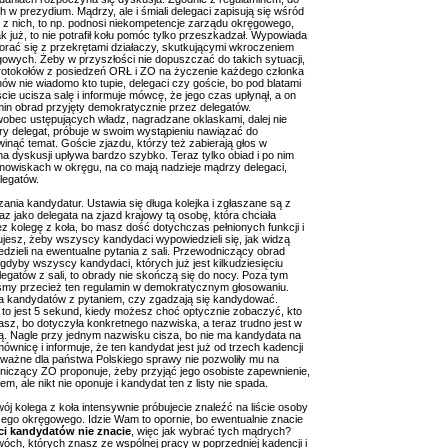
 w prezydium. Mądrzy, ale i śmiali delegaci zapisują się wśród
go z nich, to np. podnosi niekompetencje zarządu okręgowego,
jak już, to nie potrafił kołu pomóc tylko przeszkadzał. Wypowiada
 uporać się z przekrętami działaczy, skutkującymi wkroczeniem
gowych. Żeby w przyszłości nie dopuszczać do takich sytuacji,
rotokołów z posiedzeń ORŁ i ZO na życzenie każdego członka
nów nie wiadomo kto tupie, delegaci czy goście, bo pod blatami
ie ucisza salę i informuje mówcę, że jego czas upłynął, a on
min obrad przyjęty demokratycznie przez delegatów.
bec ustępujących władz, nagradzane oklaskami, dalej nie
y delegat, próbuje w swoim wystąpieniu nawiązać do
nąć temat. Goście zjazdu, którzy też zabierają głos w
a dyskusji upływa bardzo szybko. Teraz tylko obiad i po nim
owiskach w okręgu, na co mają nadzieje mądrzy delegaci,
legatów.
nia kandydatur. Ustawia się długa kolejka i zgłaszane są z
jako delegata na zjazd krajowy tą osobę, która chciała
ez kolegę z koła, bo masz dość dotychczas pełnionych funkcji i
jesz, żeby wszyscy kandydaci wypowiedzieli się, jak widzą
dzieli na ewentualne pytania z sali. Przewodniczący obrad
dyby wszyscy kandydaci, których już jest kilkudziesięciu
legatów z sali, to obrady nie skończą się do nocy. Poza tym
liśmy przecież ten regulamin w demokratycznym głosowaniu.
ka kandydatów z pytaniem, czy zgadzają się kandydować.
 to jest 5 sekund, kiedy możesz choć optycznie zobaczyć, kto
tasz, bo dotyczyła konkretnego nazwiska, a teraz trudno jest w
ą. Nagle przy jednym nazwisku cisza, bo nie ma kandydata na
nicę i informuje, że ten kandydat jest już od trzech kadencji
 ważne dla państwa Polskiego sprawy nie pozwoliły mu na
niczący ZO proponuje, żeby przyjąć jego osobiste zapewnienie,
, ale nikt nie oponuje i kandydat ten z listy nie spada.
wój kolega z koła intensywnie próbujecie znaleźć na liście osoby
ego okręgowego. Idzie Wam to opornie, bo ewentualnie znacie
ci kandydatów nie znacie
, więc jak wybrać tych mądrych?
ch, których znasz ze wspólnej pracy w poprzedniej kadencji i