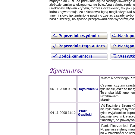
mądrych do ORŁ, co przekłada się na słabego łowczego 
zjeździe, zmian w okręgu też nie było. A na zakończenie,
i niekonstruktywna krytyka, możesz oczekiwać, tak jak i p
które zagwarantują, że członkowie będą mogli odzyskać 
Innymi słowy jak zmienione powinno zostać zasady wybor
nasze szeregi, bo sposób przeprowadzania wyborów jest n
Witam Naczelnego i S
Czytam i czytam i zas
06-11-2008 09:29
mysliwiec34
tyle lat się jeszcze toc
To chyba jakiś fenomen
Pozdrawiam
Marcin.
Ad Kazimierz Szumski),
nie była żadnym hymne
Piotr
04-11-2008 11:12
tylko wyjańieniem i sp
Gawlicki
bezimiennych i kryjących
"imienny", bo powoływa
Panie Piotrze niech P
Po pierwsze stany mają 
bo w zależności od licz