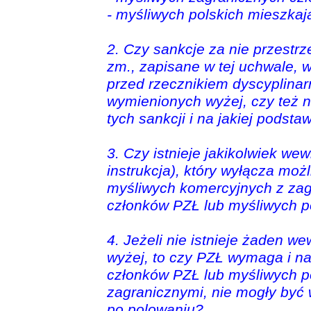
- myśliwych polskich mieszka
2. Czy sankcje za nie przestr
zm., zapisane w tej uchwale, 
przed rzecznikiem dyscyplina
wymienionych wyżej, czy też ni
tych sankcji i na jakiej podsta
3. Czy istnieje jakikolwiek w
instrukcja), który wyłącza mo
myśliwych komercyjnych z za
członków PZŁ lub myśliwych p
4. Jeżeli nie istnieje żaden 
wyżej, to czy PZŁ wymaga i n
członków PZŁ lub myśliwych p
zagranicznymi, nie mogły być
po polowaniu?