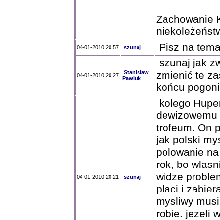
Zachowanie K
niekoleżeństw
Pisz na temat
04-01-2010 20:57
szunaj
szunaj jak zwy
Stanisław
zmienić te za
04-01-2010 20:27
Pawluk
końcu pogoni
kolego Huper
dewizowemu m
trofeum. On p
jak polski my
polowanie na
rok, bo wlasn
widze proble
04-01-2010 20:21
szunaj
placi i zabie
mysliwy musi 
robie. jezeli