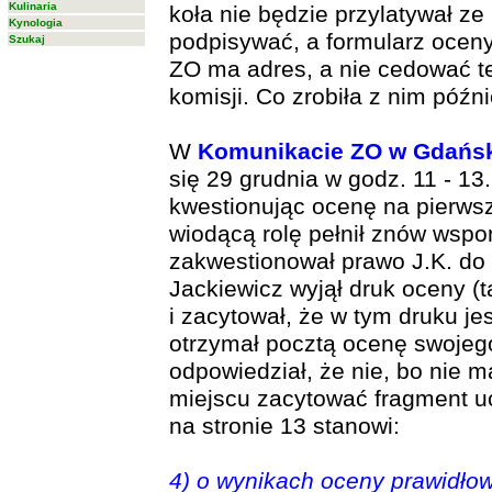
Kulinaria
koła nie będzie przylatywał z
Kynologia
podpisywać, a formularz oceny
Szukaj
ZO ma adres, a nie cedować t
komisji. Co zrobiła z nim późn
W
Komunikacie ZO w Gdańs
się 29 grudnia w godz. 11 - 13
kwestionując ocenę na pierws
wiodącą rolę pełnił znów wspo
zakwestionował prawo J.K. do 
Jackiewicz wyjął druk oceny (ta
i zacytował, że w tym druku je
otrzymał pocztą ocenę swojeg
odpowiedział, że nie, bo nie
miejscu zacytować fragment uc
na stronie 13 stanowi:
4) o wynikach oceny prawidłow