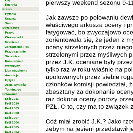
pierwszy weekend sezonu 9-1
Kuchnia
Prawo
Pytania
Jak zawsze po polowaniu dewiz
Ustawa
właściwego arkusza oceny i pr
Statut
Strzelectwo
fatygować, bo zwyczajowo oce
Prawo
Ciekawostki
zorientowała się, że jeden z 
Szkolenie
oceny strzelonych przez niego
Zarządzenia PZŁ
Przystrzelanie
strzelonymi przez myśliwych po
Strzelnice
przez J.K. oceniane były prze
Konkurencje
Wawrzyny
tylko raz w roku właśnie na p
Liga strzelecka
upolowanych przez siebie roga
Amunicja
Optyka
członków komisji powiedział, ż
Arch. wyników
Terminarze
zbesztany za dokonanie oceny 
Polowania
raz dokona oceny poroży prze
Król 2011
Król 2010
PZŁ. O to, czy ma to związek z
Król 2009
Król 2008
Król 2007
Cóż miał zrobić J.K.? Jako rz
Król 2006
żebym na jesieni przedstawił j
Król 2005
Król 2004