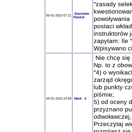
"zasady selek
kwestionowan
Stanisław
05-01-2010 07:21
Pawluk
powoływania k
postaci wkład
instruktorów 
zapytam: Ile
Wpisywano ci 
Nie chcę się 
Np. to z obow
"4) o wynika
zarząd okręg
lub punkty c
piśmie;
04-01-2010 23:58
Mark - 2
5) od oceny 
przyznano pu
odwoławczej,
Przeczytaj wi
rozmijasz si