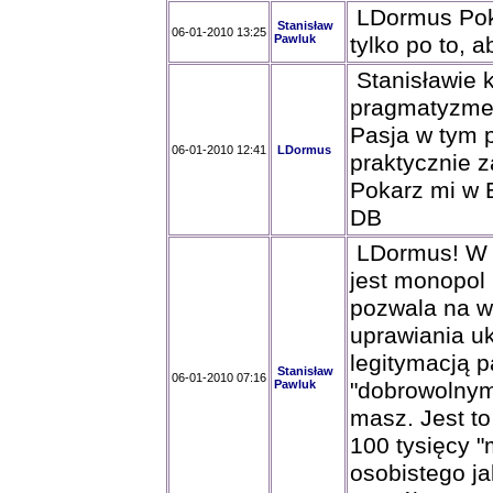
LDormus Pokar
Stanisław
06-01-2010 13:25
Pawluk
tylko po to, a
Stanisławie k
pragmatyzm
Pasja w tym p
06-01-2010 12:41
LDormus
praktycznie z
Pokarz mi w E
DB
LDormus! W p
jest monopol
pozwala na wł
uprawiania u
legitymacją p
Stanisław
06-01-2010 07:16
Pawluk
"dobrowolnym
masz. Jest t
100 tysięcy "
osobistego ja