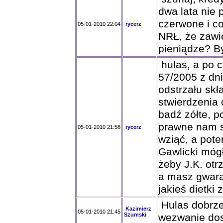
dwa lata nie 
czerwone i c
05-01-2010 22:04
rycerz
NRŁ, że zawi
pieniądze? B
hulas, a po 
57/2005 z dni
odstrzału sk
stwierdzenia 
badź zółte, 
prawne nam s
05-01-2010 21:58
rycerz
wziąć, a pot
Gawlicki mógł
żeby J.K. otr
a masz gwaran
jakieś dietki 
Hulas dobrze
Kazimierz
05-01-2010 21:45
Szumski
wezwanie dos