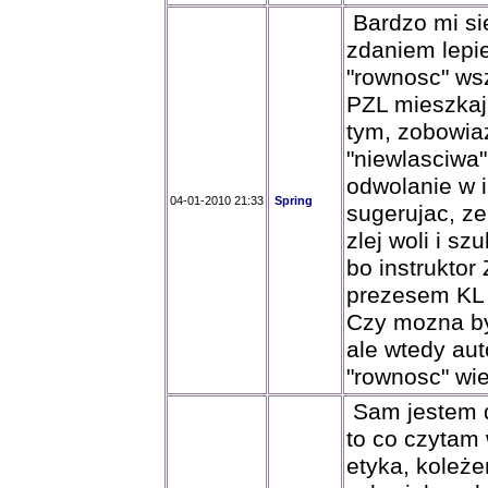
Bardzo mi sie
zdaniem lepie
"rownosc" wsz
PZL mieszkaja
tym, zobowiaz
"niewlasciwa
odwolanie w i
04-01-2010 21:33
Spring
sugerujac, z
zlej woli i s
bo instruktor
prezesem KL 
Czy mozna by
ale wtedy aut
"rownosc" wie
Sam jestem d
to co czytam 
etyka, koleż