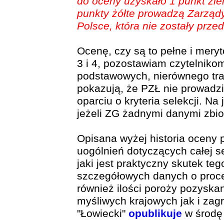
do oceny uzyskało 1 punkt ziel
punkty żółte prowadzą Zarząd
Polsce, która nie zostały prz
Ocenę, czy są to pełne i mery
3 i 4, pozostawiam czytelniko
podstawowych, nierównego tra
pokazują, że PZŁ nie prowadzi
oparciu o kryteria selekcji. Na
jeżeli ZG żadnymi danymi zbi
Opisana wyżej historia oceny 
uogólnień dotyczących całej s
jaki jest praktyczny skutek t
szczegółowych danych o procen
również ilości poroży pozyska
myśliwych krajowych jak i zagr
"Łowiecki"
opublikuje
w środę 