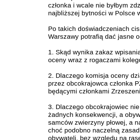
członka i wcale nie byłbym zd
najbliższej bytności w Polsce 
Po takich doświadczeniach cis
Warszawy potrafią dać jasne o
1. Skąd wynika zakaz wpisani
oceny wraz z rogaczami kolegó
2. Dlaczego komisja oceny dz
przez obcokrajowca członka PZ
będącymi członkami Zrzeszen
3. Dlaczego obcokrajowiec ni
żadnych konsekwencji, a obyw
samców zwierzyny płowej, a n
choć podobno naczelną zasadą
obywateli, bez względu na ras