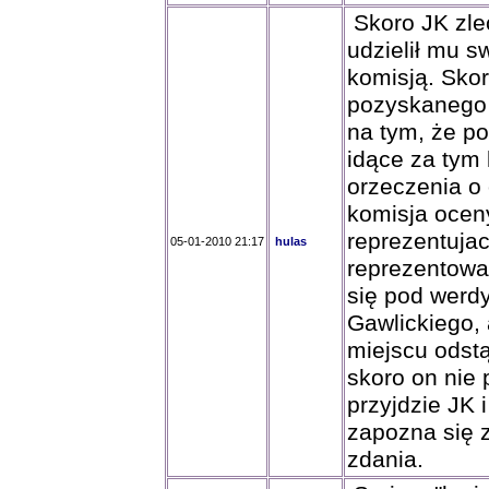
Skoro JK zlec
udzielił mu 
komisją. Skor
pozyskanego 
na tym, że po
idące za tym
orzeczenia o
komisja ocen
reprezentujac
05-01-2010 21:17
hulas
reprezentowa
się pod werdy
Gawlickiego,
miejscu odstą
skoro on nie
przyjdzie JK 
zapozna się 
zdania.