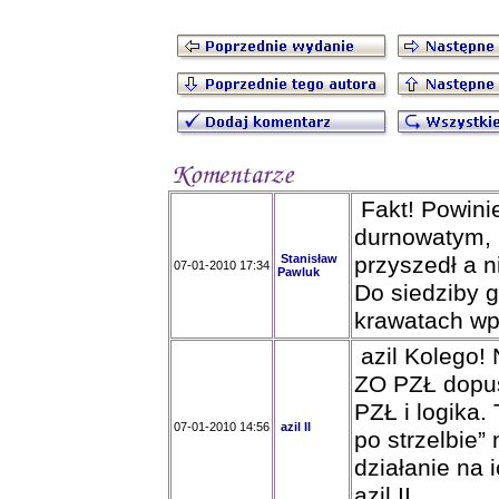
Fakt! Powini
durnowatym, 
Stanisław
przyszedł a 
07-01-2010 17:34
Pawluk
Do siedziby g
krawatach wp
azil Kolego!
ZO PZŁ dopusz
PZŁ i logika.
07-01-2010 14:56
azil II
po strzelbie”
działanie na 
azil II