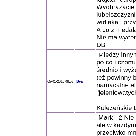
Wyobrazacie 
lubelszczyzn
widlaka i pr
A co z medal
Nie ma wycen
DB
Między innym
po co i czemu
średnio i wyż
też powinny b
05-01-2010 08:52
Bear
namacalne efe
"jeleniowatyc
Koleżeńskie 
Mark - 2 Nie 
ale w każdym 
przeciwko mni