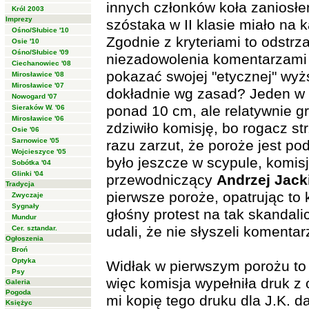
innych członków koła zaniosłe
Król 2003
Imprezy
szóstaka w II klasie miało na 
Ośno/Słubice '10
Zgodnie z kryteriami to odstrz
Osie '10
Ośno/Słubice '09
niezadowolenia komentarzami "
Ciechanowiec '08
pokazać swojej "etycznej" wy
Mirosławice '08
Mirosławice '07
dokładnie wg zasad? Jeden w r
Nowogard '07
ponad 10 cm, ale relatywnie g
Sieraków W. '06
Mirosławice '06
zdziwiło komisję, bo rogacz st
Osie '06
Sarnowice '05
razu zarzut, że poroże jest po
Wojcieszyce '05
było jeszcze w scypule, komisj
Sobótka '04
Glinki '04
przewodniczący
Andrzej Jack
Tradycja
pierwsze poroże, opatrując to k
Zwyczaje
Sygnały
głośny protest na tak skandali
Mundur
udali, że nie słyszeli koment
Cer. sztandar.
Ogłoszenia
Broń
Optyka
Widłak w pierwszym porożu to 
Psy
więc komisja wypełniła druk z 
Galeria
Pogoda
mi kopię tego druku dla J.K. 
Księżyc