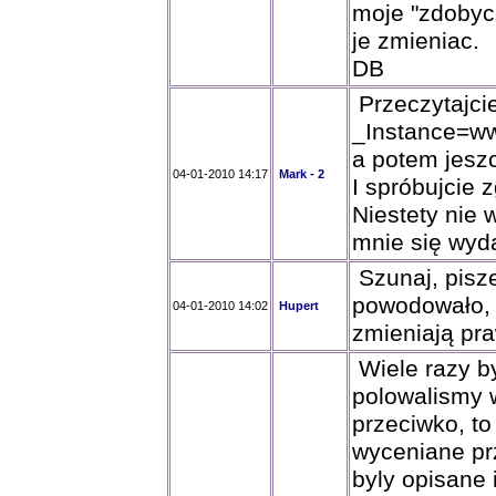
moje "zdobycz
je zmieniac.
DB
Przeczytajcie
_Instance=w
a potem jeszc
04-01-2010 14:17
Mark - 2
I spróbujcie 
Niestety nie 
mnie się wyda
Szunaj, pisze
powodowało, 
04-01-2010 14:02
Hupert
zmieniają pr
Wiele razy b
polowalismy w
przeciwko, to
wyceniane pr
byly opisane 