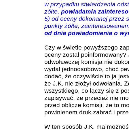
w przypadku stwierdzenia odst
zółte,
powiadamia zainteres
5) od oceny dokonanej przez s
punkty żółte, zainteresowanem
od dnia powiadomienia o wy
Czy w świetle powyższego zap
oceny został poinformowany? 
odwoławczej komisja nie dokon
wydał jednoosobowo, choć pewn
dodać, że oczywiście to ja jes
że J.K. nie złożył odwołania.
wszystkiego, co łączy się z po
zapisywać, że przecież nie moż
przed oblicze komisji, że to mo
powinienem druk zabrać i prze
W ten sposób J.K. ma możność