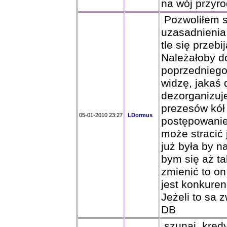
na wój przyro
Pozwoliłem so
uzasadnienia 
tle się przeb
Należałoby d
poprzedniego
widzę, jakaś 
dezorganizuje
prezesów kół 
05-01-2010 23:27
LDormus
postępowanie
może stracić 
już była by n
bym się aż ta
zmienić to on
jest konkuren
Jeżeli to sa 
DB
szunaj, kredy