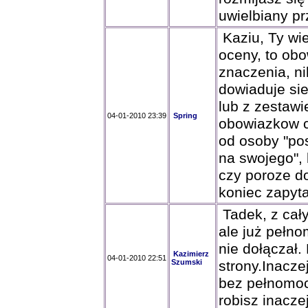
uwielbiany pr
Kaziu, Ty wie
oceny, to ob
znaczenia, ni
dowiaduje sie
lub z zestawi
04-01-2010 23:39
Spring
obowiazkow c
od osoby "pos
na swojego",
czy poroze d
koniec zapyta
Tadek, z cał
ale już pełn
nie dołączał
Kazimierz
04-01-2010 22:51
Szumski
strony.Inacz
bez pełnomocn
robisz inacze