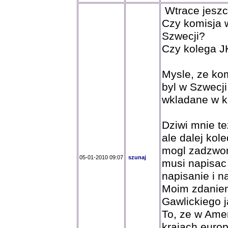
Wtrace jeszc
Czy komisja 
Szwecji?
Czy kolega J
Mysle, ze kom
byl w Szwecji
wkladane w k
Dziwi mnie te
ale dalej kol
mogl zadzwon
05-01-2010 09:07
szunaj
musi napisac
napisanie i n
Moim zdaniem 
Gawlickiego j
To, ze w Amer
krajach europ