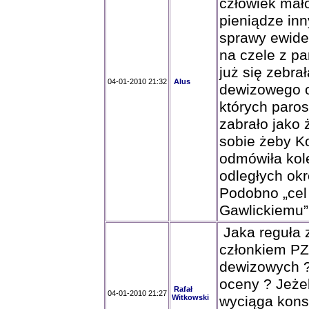
człowiek mał
pieniądze in
sprawy ewide
na czele z p
już się zebr
04-01-2010 21:32
Alus
dewizowego o
których paros
zabrało jako 
sobie żeby Ko
odmówiła kole
odległych ok
Podobno „cel
Gawlickiemu”. 
Jaka reguła 
członkiem PZ
dewizowych ?
oceny ? Jeżel
Rafał
04-01-2010 21:27
Witkowski
wyciąga kons