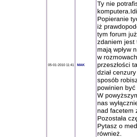
Ty nie potra
komputera.Idi
Popieranie ty
iż prawdopodo
tym forum ju
zdaniem jest
mają wpływ n
w rozmowach 
przeszłości t
05-01-2010 11:41
MAK
dział cenzury 
sposób robis
powinien być
W powyższym 
nas wyłącznie
nad facetem z
Pozostała czę
Pytasz o meda
również.