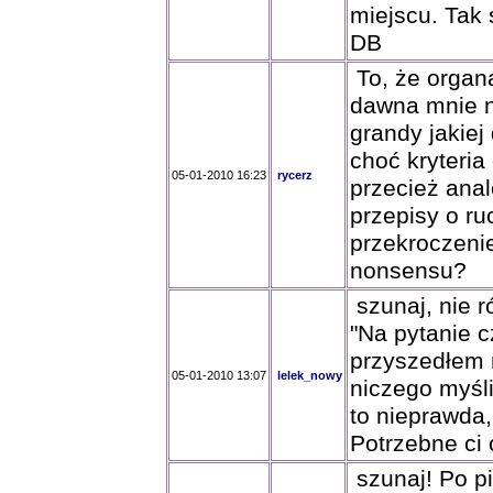
miejscu. Tak 
DB
To, że organ
dawna mnie n
grandy jakiej
choć kryteria
05-01-2010 16:23
rycerz
przecież anal
przepisy o ru
przekroczenie
nonsensu?
szunaj, nie r
"Na pytanie c
przyszedłem 
05-01-2010 13:07
lelek_nowy
niczego myśl
to nieprawda,
Potrzebne ci 
szunaj! Po pi