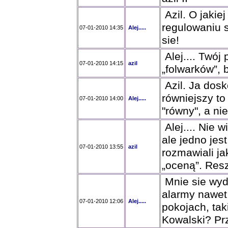
Azil. O jakie
regulowaniu s
07-01-2010 14:35
Alej.....
sie!
Alej.... Twój 
07-01-2010 14:15
azil
„folwarków”, b
Azil. Ja dos
równiejszy to 
07-01-2010 14:00
Alej.....
"równy", a nie
Alej.... Nie 
ale jedno jes
07-01-2010 13:55
azil
rozmawiali ja
„oceną”. Resz
Mnie sie wyda
alarmy nawet
07-01-2010 12:06
Alej.....
pokojach, tak
Kowalski? Prz