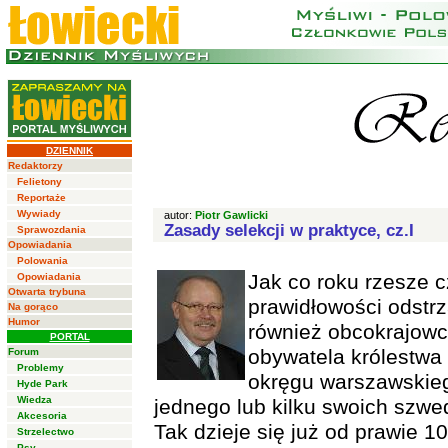
DZIENNIK
Redaktorzy
Felietony
Reportaże
Wywiady
autor:
Piotr Gawlicki
Zasady selekcji w praktyce, cz.I
Sprawozdania
Opowiadania
Polowania
Jak co roku rzesze c
Opowiadania
Otwarta trybuna
prawidłowości odstrz
Na gorąco
Humor
również obcokrajowc
PORTAL
obywatela królestwa 
Forum
Problemy
okręgu warszawskieg
Hyde Park
Wiedza
jednego lub kilku swoich szwe
Akcesoria
Tak dzieje się już od prawie 1
Strzelectwo
Psy