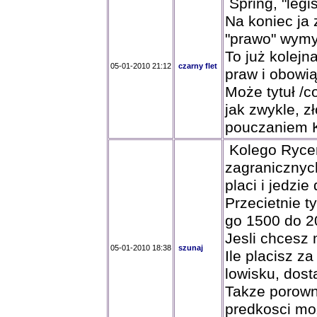
Spring, "legi
Na koniec ja 
"prawo" wymyś
To już kolej
05-01-2010 21:12
czarny flet
praw i obowi
Może tytuł /c
jak zwykle, zł
pouczaniem K
Kolego Rycerz
zagranicznych
placi i jedzi
Przecietnie t
go 1500 do 2
Jesli chcesz
05-01-2010 18:38
szunaj
Ile placisz z
lowisku, dost
Takze porown
predkosci mo