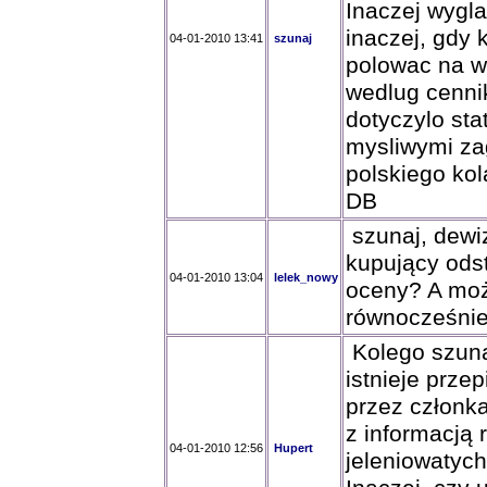
Inaczej wygla
inaczej, gdy 
04-01-2010 13:41
szunaj
polowac na w
wedlug cenni
dotyczylo sta
mysliwymi zag
polskiego kol
DB
szunaj, dewiz
kupujący odst
04-01-2010 13:04
lelek_nowy
oceny? A moż
równocześnie
Kolego szuna
istnieje prze
przez członk
z informacją
04-01-2010 12:56
Hupert
jeleniowatyc