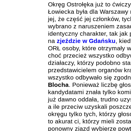
Okręg Ostrołęka już to ćwic
Łowiecka była dla Warszawy n
jej, że część jej członków, ty
wybrano z naruszeniem zasad
identyczny charakter, tak ja
na
zjeździe w Gdańsku
, kie
ORŁ osoby, które otrzymały w
choć przecież wszystko odby
działaczy, którzy podobno sta
przedstawicielem organów kr
wszystko odbywało się zgod
Blocha
. Ponieważ liczbę gł
kandydatami znała tylko komis
już dawno oddała, trudno uzys
a ile przeciw uzyskali poszc
okręgu tylko tych, którzy gło
to akurat ci, którzy mieli zos
ponowny zjazd wybierze powtó