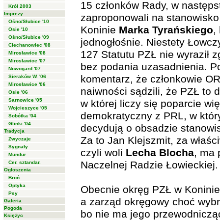
15 członków Rady, w następs
Król 2003
Imprezy
zaproponowali na stanowisk
Ośno/Słubice '10
Koninie
Marka Tyrańskiego
,
Osie '10
Ośno/Słubice '09
jednogłośnie. Niestety Łowcz
Ciechanowiec '08
127 Statutu PZŁ nie wyraził
Mirosławice '08
Mirosławice '07
bez podania uzasadnienia. P
Nowogard '07
komentarz, że członkowie OR
Sieraków W. '06
Mirosławice '06
naiwności sądzili, że PZŁ to
Osie '06
Sarnowice '05
w której liczy się poparcie wi
Wojcieszyce '05
demokratyczny z PRL, w któr
Sobótka '04
Glinki '04
decydują o obsadzie stanowi
Tradycja
Za to Jan Klejszmit, za właśc
Zwyczaje
Sygnały
czyli woli
Lecha Blocha
, ma 
Mundur
Naczelnej Radzie Łowieckiej.
Cer. sztandar.
Ogłoszenia
Broń
Optyka
Obecnie okręg PZŁ w Konini
Psy
a zarząd okręgowy choć wybr
Galeria
Pogoda
bo nie ma jego przewodnicz
Księżyc