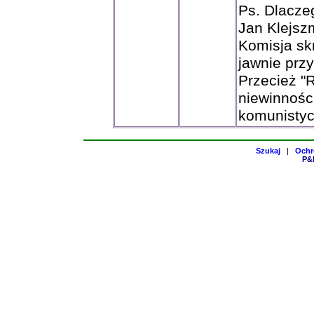
Ps. Dlacze
Jan Klejszm
Komisja sk
jawnie prz
Przecież "R
niewinnośc
komunistyc
Szukaj
|
Ochr
P&H