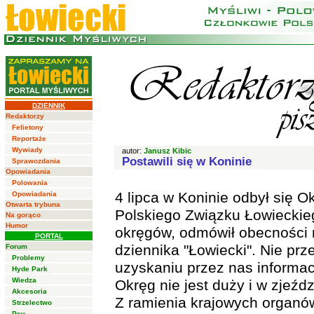
DZIENNIK
Redaktorzy
Felietony
Reportaże
Wywiady
autor:
Janusz Kibic
Postawili się w Koninie
Sprawozdania
Opowiadania
Polowania
4 lipca w Koninie odbył się 
Opowiadania
Otwarta trybuna
Polskiego Związku Łowieckieg
Na gorąco
Humor
okręgów, odmówił obecności n
PORTAL
dziennika "Łowiecki". Nie prz
Forum
Problemy
uzyskaniu przez nas informacji
Hyde Park
Wiedza
Okręg nie jest duży i w zjeźd
Akcesoria
Z ramienia krajowych organó
Strzelectwo
Psy