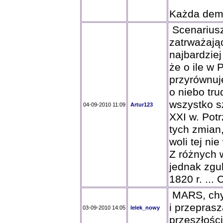
Każda demo
Scenariusz
zatrważając
najbardziej
że o ile w
przyrównuj
o niebo tr
wszystko s
04-09-2010 11:09
Artur123
XXI w. Potr
tych zmian,
woli tej nie
Z różnych 
jednak zgu
1820 r. ...
MARS, chyl
i przepras
03-09-2010 14:05
lelek_nowy
przeszłości