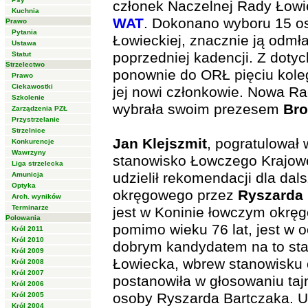
członek Naczelnej Rady Łowi
Kuchnia
WAT
. Dokonano wyboru 15 o
Prawo
Pytania
Łowieckiej, znacznie ją odm
Ustawa
poprzedniej kadencji. Z dot
Statut
Strzelectwo
ponownie do ORŁ pięciu koleg
Prawo
Ciekawostki
jej nowi członkowie. Nowa R
Szkolenie
wybrała swoim prezesem
Bro
Zarządzenia PZŁ
Przystrzelanie
Strzelnice
Jan Klejszmit
, pogratulował
Konkurencje
Wawrzyny
stanowisko Łowczego Krajo
Liga strzelecka
udzielił rekomendacji dla dal
Amunicja
Optyka
okręgowego przez
Ryszarda 
Arch. wyników
Terminarze
jest w Koninie łowczym okręg
Polowania
pomimo wieku 76 lat, jest w 
Król 2011
Król 2010
dobrym kandydatem na to st
Król 2009
Łowiecka, wbrew stanowisku
Król 2008
Król 2007
postanowiła w głosowaniu taj
Król 2006
osoby Ryszarda Bartczaka. U
Król 2005
Król 2004