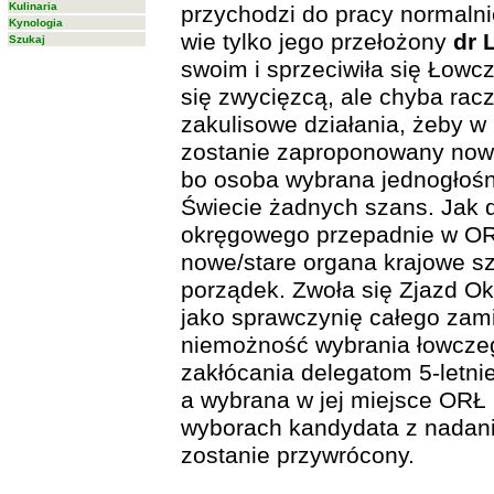
Kulinaria
przychodzi do pracy normalnie
Kynologia
wie tylko jego przełożony
dr 
Szukaj
swoim i sprzeciwiła się Łow
się zwycięzcą, ale chyba rac
zakulisowe działania, żeby w
zostanie zaproponowany no
bo osoba wybrana jednogłoś
Świecie żadnych szans. Jak 
okręgowego przepadnie w ORŁ
nowe/stare organa krajowe s
porządek. Zwoła się Zjazd O
jako sprawczynię całego zami
niemożność wybrania łowcze
zakłócania delegatom 5-letni
a wybrana w jej miejsce ORŁ
wyborach kandydata z nadani
zostanie przywrócony.