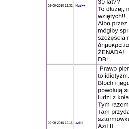
30 lat??
02-09-2010 12:32
Husky
To dłużej, 
wziętych!!
Albo przez 
mógłby spr
szczęścia 
δημοκρατία
ŻENADA!
DB!
Prawo pier
to idiotyzm
Bloch i jeg
powołują s
ludzi z koła
Tym razem 
Tam przyda
szturmówk
02-09-2010 12:13
azil II
Azil II