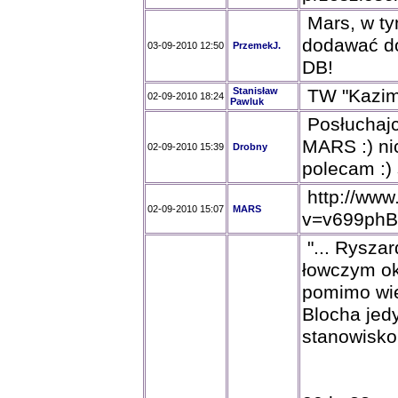
Mars, w ty
dodawać do
03-09-2010 12:50
PrzemekJ.
DB!
Stanisław
TW "Kazimi
02-09-2010 18:24
Pawluk
Posłuchajc
MARS :) ni
02-09-2010 15:39
Drobny
polecam :)
http://www
02-09-2010 15:07
MARS
v=v699phB
"... Ryszar
łowczym ok
pomimo wie
Blocha jed
stanowisko.