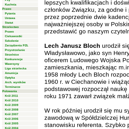
lepszych kwalifikacjach i dośw
Kuchnia
członków Związku, za godne i 
Prawo
Pytania
przez poprzednie dwie kadencj
Ustawa
najważniejszej osoby w Polsk
Statut
Strzelectwo
przedstawić go naszym czytel
Prawo
Ciekawostki
Szkolenie
Lech Janusz Bloch
urodził si
Zarządzenia PZŁ
Przystrzelanie
Władysławowo, jako syn Henry
Strzelnice
oficerem Ludowego Wojska Pol
Konkurencje
Wawrzyny
zamieszkania, mieszkając m.in
Liga strzelecka
1958 młody Lech Bloch rozpoc
Amunicja
Optyka
1960 r. w Ciechanowie i wiążą
Arch. wyników
Terminarze
podstawowej rozpoczął naukę 
Polowania
roku 1971 zawarł związek małż
Król 2011
Król 2010
Król 2009
W rok później urodził się mu s
Król 2008
Król 2007
zawodową w Spółdzielczej Hu
Król 2006
stanowisku referenta. Szybko 
Król 2005
Król 2004