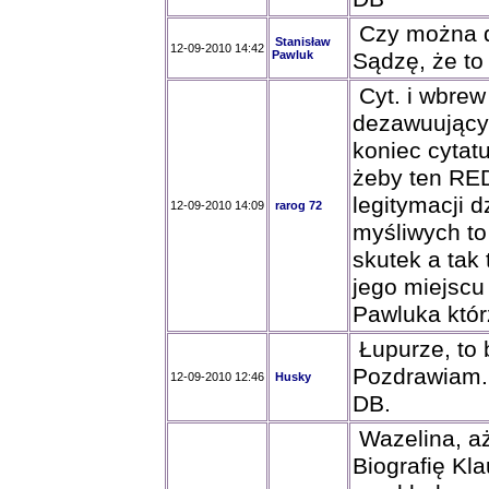
Czy można d
Stanisław
12-09-2010 14:42
Pawluk
Sądzę, że to
Cyt. i wbre
dezawuujący
koniec cytatu
żeby ten RE
legitymacji d
12-09-2010 14:09
rarog 72
myśliwych to
skutek a tak
jego miejscu
Pawluka któr
Łupurze, to 
Pozdrawiam.
12-09-2010 12:46
Husky
DB.
Wazelina, aż
Biografię Kl