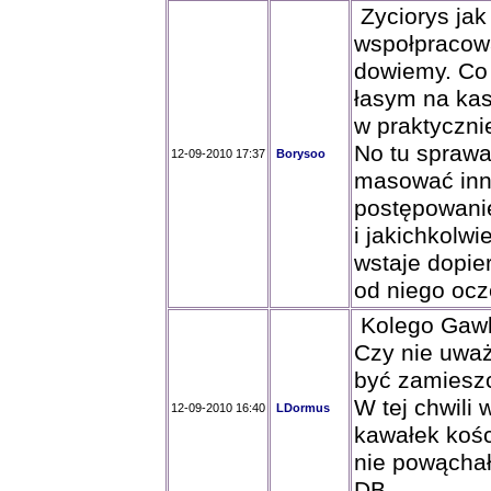
Zyciorys jak
wspołpracował
dowiemy. Co 
łasym na kasę
w praktyczni
No tu sprawa
12-09-2010 17:37
Borysoo
masować inny
postępowanie
i jakichkolwi
wstaje dopie
od niego ocz
Kolego Gawl
Czy nie uważ
być zamiesz
W tej chwili 
12-09-2010 16:40
LDormus
kawałek kośc
nie powąchał
DB