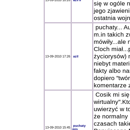
13-09-2010 18:26
azil II
się w ogóle n
jego zjawien
ostatnia woj
puchaty... A
m.in takich z
mówiły...ale
Cloch miał...
życiorysów) 
13-09-2010 17:26
azil
niebyt mater
fakty albo na
dopiero "twó
komentarze z
Cosik mi się 
wirtualny".K
uwierzyć w t
że normalny 
czasach taki
puchaty
13-09-2010 15:45
mis