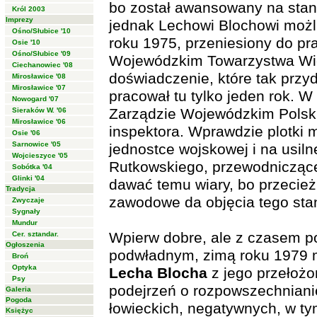
bo został awansowany na stan
Król 2003
Imprezy
jednak Lechowi Blochowi możli
Ośno/Słubice '10
roku 1975, przeniesiony do pra
Osie '10
Ośno/Słubice '09
Wojewódzkim Towarzystwa Wie
Ciechanowiec '08
doświadczenie, które tak przy
Mirosławice '08
Mirosławice '07
pracował tu tylko jeden rok. W
Nowogard '07
Zarządzie Wojewódzkim Polsk
Sieraków W. '06
Mirosławice '06
inspektora. Wprawdzie plotki m
Osie '06
Sarnowice '05
jednostce wojskowej i na usil
Wojcieszyce '05
Rutkowskiego, przewodnicząc
Sobótka '04
Glinki '04
dawać temu wiary, bo przecie
Tradycja
zawodowe da objęcia tego sta
Zwyczaje
Sygnały
Mundur
Wpierw dobre, ale z czasem p
Cer. sztandar.
Ogłoszenia
podwładnym, zimą roku 1979 mi
Broń
Optyka
Lecha Blocha
z jego przełożo
Psy
podejrzeń o rozpowszechniani
Galeria
Pogoda
łowieckich, negatywnych, w t
Księżyc