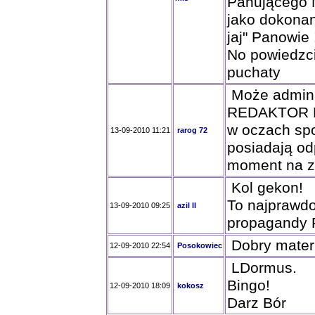
Panującego
jako dokonani
jaj" Panowie 
No powiedzc
puchaty
Może admin s
REDAKTOR Pa
w oczach spo
13-09-2010 11:21
rarog 72
posiadają od
moment na za
Kol gekon!
To najprawd
13-09-2010 09:25
azil II
propagandy 
Dobry materi
12-09-2010 22:54
Posokowiec
LDormus.
Bingo!
12-09-2010 18:09
kokosz
Darz Bór