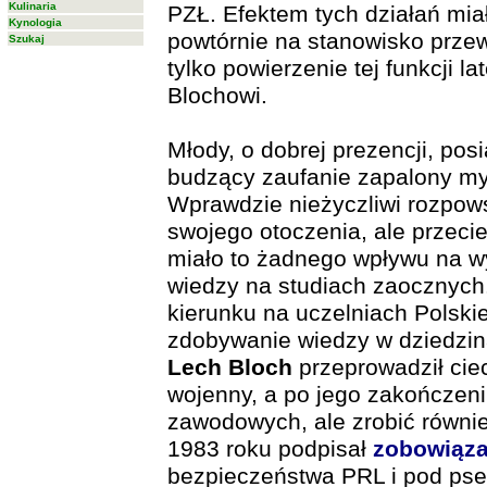
Kulinaria
PZŁ. Efektem tych działań mia
Kynologia
powtórnie na stanowisko prze
Szukaj
tylko powierzenie tej funkcji l
Blochowi.
Młody, o dobrej prezencji, po
budzący zaufanie zapalony myś
Wprawdzie nieżyczliwi rozpows
swojego otoczenia, ale przecie
miało to żadnego wpływu na 
wiedzy na studiach zaocznych
kierunku na uczelniach Polski
zdobywanie wiedzy w dziedzin
Lech Bloch
przeprowadził cie
wojenny, a po jego zakończeniu
zawodowych, ale zrobić równi
1983 roku podpisał
zobowiąza
bezpieczeństwa PRL i pod pse