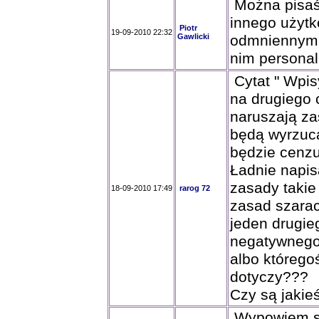
Można pisaś
innego użyt
Piotr
19-09-2010 22:32
Gawlicki
odmniennymi,
nim personal
Cytat " Wpis
na drugiego c
naruszają zas
będą wyrzuca
będzie cenzur
Ładnie napis
zasady takie 
18-09-2010 17:49
rarog 72
zasad szarac
jeden drugie
negatywnego 
albo którego
dotyczy???
Czy są jakie
Wypowiem się