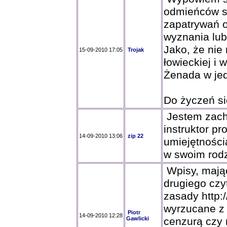
odmieńców se
zapatrywań o
wyznania lub
Jako, że nie
15-09-2010 17:05
Trojak
łowieckiej i
Żenada w jed
Do życzeń si
Jestem zachw
instruktor p
14-09-2010 13:06
zip 22
umiejętności
w swoim rodz
Wpisy, mają
drugiego czyt
zasady http:/
wyrzucane z 
Piotr
14-09-2010 12:28
Gawlicki
cenzurą czy 