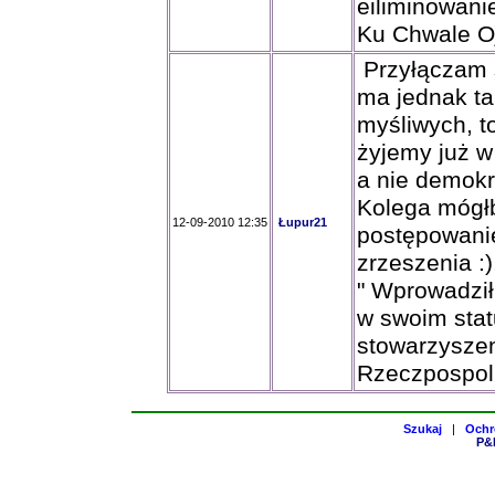
eiliminowani
Ku Chwale O
Przyłączam si
ma jednak ta
myśliwych, to
żyjemy już w
a nie demokr
Kolega mógłb
12-09-2010 12:35
Łupur21
postępowani
zrzeszenia :)
" Wprowadził
w swoim stat
stowarzyszen
Rzeczpospolit
Szukaj
|
Ochr
P&H