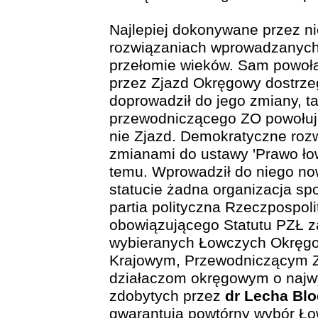
Najlepiej dokonywane przez 
rozwiązaniach wprowadzanych 
przełomie wieków. Sam powoł
przez Zjazd Okręgowy dostrze
doprowadził do jego zmiany, t
przewodniczącego ZO powołuj
nie Zjazd. Demokratyczne roz
zmianami do ustawy 'Prawo ło
temu. Wprowadził do niego no
statucie żadna organizacja sp
partia polityczna Rzeczpospoli
obowiązującego Statutu PZŁ z
wybieranych Łowczych Okręgo
Krajowym, Przewodniczącym 
działaczom okręgowym o najwy
zdobytych przez
dr Lecha Bl
gwarantują powtórny wybór Ło