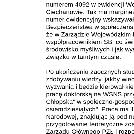
numerem 4092 w ewidencji W
Ciechanowie. Tak ma margines
numer ewidencyjny wskazywał,
Bezpieczeństwa w społeczeńst
że w Zarządzie Wojewódzkim 
współpracownikiem SB, co świ
środowisko myśliwych i jak wy
Związku w tamtym czasie.
Po ukończeniu zaocznych stu
zdobywaniu wiedzy, jakby wied
wyzwania i będzie kierował ki
pracę doktorską na WSNS prz
Chłopska" w społeczno-gospoda
osiemdziesiątych". Praca ma 1
Narodowej, znajdując ją pod 
przygotowanie teoretyczne zo
Zarządu Głównego PZŁ i rozpo