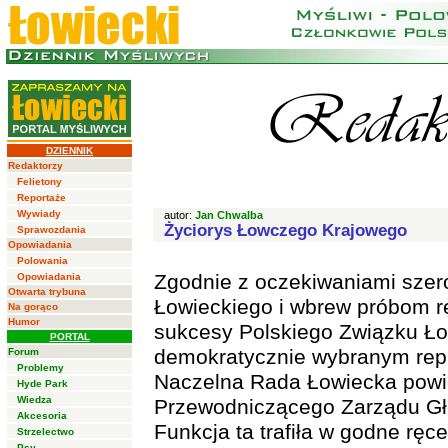
DZIENNIK
Redaktorzy
Felietony
Reportaże
Wywiady
autor:
Jan Chwalba
Życiorys Łowczego Krajowego
Sprawozdania
Opowiadania
Polowania
Zgodnie z oczekiwaniami szer
Opowiadania
Otwarta trybuna
Łowieckiego i wbrew próbom 
Na gorąco
Humor
sukcesy Polskiego Związku Ło
PORTAL
demokratycznie wybranym rep
Forum
Problemy
Naczelna Rada Łowiecka powi
Hyde Park
Wiedza
Przewodniczącego Zarządu 
Akcesoria
Funkcja ta trafiła w godne rę
Strzelectwo
Psy