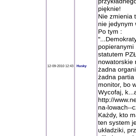
przykładnego
pięknie!
Nie zmienia 
nie jedynym 
Po tym :
"...Demokrat
popieranymi 
statutem PZŁ
nowatorskie 
12-09-2010 12:43
Husky
żadna organi
żadna partia 
monitor, bo w
Wycofaj, k...
http://www.n
na-lowach--c
Każdy, kto m
ten system j
układziki, p