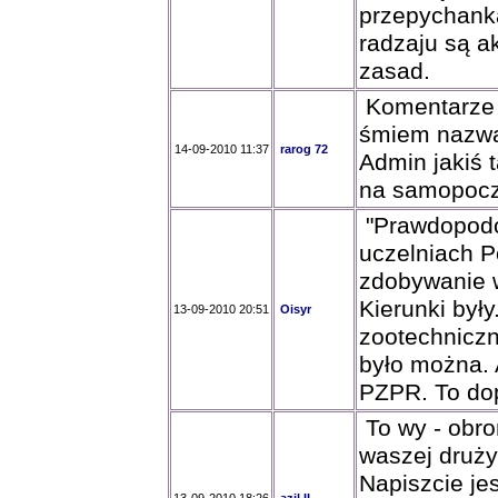
przepychanka
radzaju są a
zasad.
Komentarze g
śmiem nazwa
14-09-2010 11:37
rarog 72
Admin jakiś 
na samopocz
"Prawdopodo
uczelniach P
zdobywanie w
Kierunki był
13-09-2010 20:51
Oisyr
zootechniczn
było można. 
PZPR. To do
To wy - obro
waszej druż
Napiszcie je