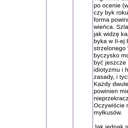
po ocenie (w
czy byk roku
forma powin
wieńca. Szl
jak widzę k
byka w II-ej 
strzelonego 
byczysko m
być jeszcze 
idiotyzmu i h
zasady, i ty
Każdy dwule
powinien mi
nieprzekracz
Oczywiście n
myłkusów.
Jak jednak s