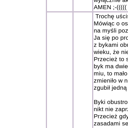
wyłącznie a
AMEN ;-(((((
Trochę uściś
Mówiąc o os
na myśli poz
Ja się po pr
z bykami obu
wieku, że ni
Przecież to 
byk ma dwie 
miu, to mał
zmieniło w n
zgubił jedną
Byki obustro
nikt nie zap
Przecież gdy
zasadami sel