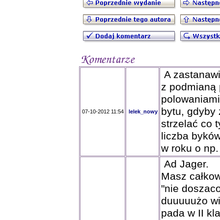
A zastanawia
z podmianą p
polowaniami 
bytu, gdyby 
07-10-2012 11:54
lelek_nowy
strzelać co 
liczba byków
w roku o np
Ad Jager.
Masz całkow
"nie doszac
duuuuużo wi
pada w II kl