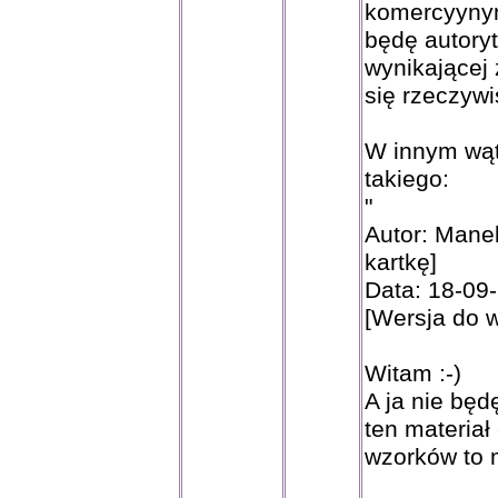
komercyynym
będę autoryt
wynikającej 
się rzeczywi
W innym wąt
takiego:
"
Autor: Mane
kartkę]
Data: 18-09
[Wersja do 
Witam :-)
A ja nie będ
ten materiał
wzorków to m