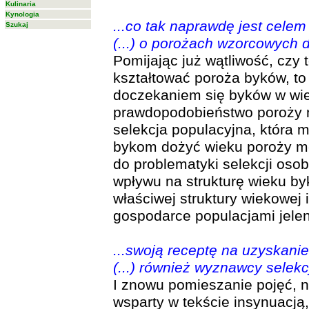
Kulinaria
Kynologia
...co tak naprawdę jest celem
Szukaj
(...) o porożach wzorcowych d
Pomijając już wątliwość, czy 
kształtować poroża byków, to
doczekaniem się byków w wi
prawdopodobieństwo poroży 
selekcja populacyjna, która 
bykom dożyć wieku poroży m
do problematyki selekcji oso
wpływu na strukturę wieku byk
właściwej struktury wiekowej 
gospodarce populacjami jelen
...swoją receptę na uzyskan
(...) również wyznawcy selekc
I znowu pomieszanie pojęć, n
wsparty w tekście insynuacją