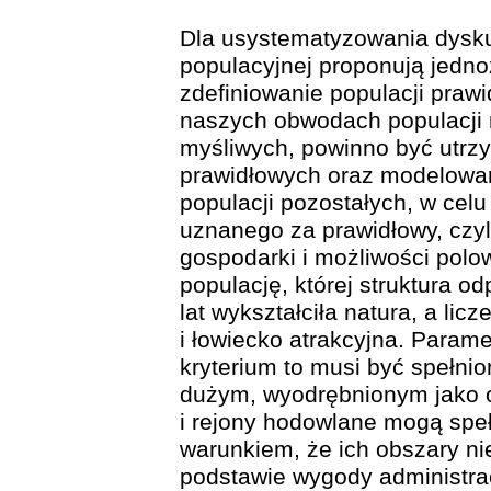
Dla usystematyzowania dyskus
populacyjnej proponują jedn
zdefiniowanie populacji praw
naszych obwodach populacji 
myśliwych, powinno być utrzym
prawidłowych oraz modelowan
populacji pozostałych, w cel
uznanego za prawidłowy, czyli
gospodarki i możliwości polo
populację, której struktura od
lat wykształciła natura, a li
i łowiecko atrakcyjna. Parame
kryterium to musi być spełni
dużym, wyodrębnionym jako o
i rejony hodowlane mogą spe
warunkiem, że ich obszary ni
podstawie wygody administrac