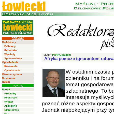
DZIENNIK
Redaktorzy
Felietony
Reportaże
Wywiady
autor:
Piotr Gawlicki
Afryka pomoże ignorantom ratować
Sprawozdania
Opowiadania
Polowania
W ostatnim czasie 
Opowiadania
Otwarta trybuna
dzienniku i na forum
Na gorąco
Humor
temat gospodarowan
PORTAL
szlachetnego. To ba
Forum
Problemy
interesuje myśliwyc
Hyde Park
Wiedza
poznać różne aspekty gospod
Akcesoria
Jednak niepokojącym przy tym
Strzelectwo
Psy