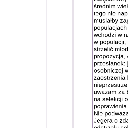
średnim wiek
tego nie nap
musiałby za
populacjach 
wchodzi w ra
w populacji,
strzelić mło
propozycja,
przesłanek: j
osobniczej w
zaostrzenia
nieprzestrze
uważam za b
na selekcji 
poprawienia 
Nie podważa
Jegera o zd
odstrzału s