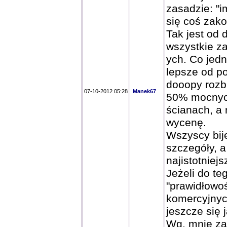
zasadzie: "i
się coś zako
Tak jest od
wszystkie zas
ych. Co jedn
lepsze od po
dooopy rozbi
07-10-2012 05:28
Manek67
50% mocnyc
ścianach, a 
wycenę.
Wszyscy bij
szczegóły, a
najistotniej
Jeżeli do te
"prawidłowo
komercyjnych
jeszcze się 
Wg. mnie za