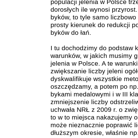
populacji jelenia w Polsce tr
dorosłych ile wynosi przyrost
byków, to tyle samo liczbowo t
prosty kierunek do redukcji p
byków do łań.
I tu dochodzimy do podstaw ko
warunków, w jakich musimy 
jelenia w Polsce. A te warunk
zwiększanie liczby jeleni ogó
dyskwalifikuje wszystkie meto
oszczędzamy, a potem po np
bykami medalowymi i w III kl
zmniejszenie liczby odstrzel
uchwała NRŁ z 2009 r. o zwięk
to w to miejsca nakazujemy od
może nieznacznie poprawić li
dłuższym okresie, właśnie np