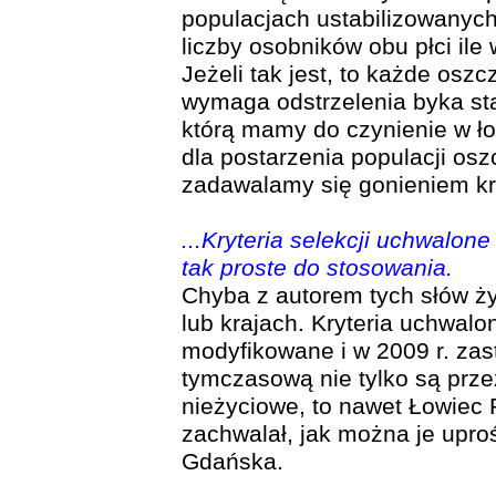
populacjach ustabilizowanych
liczby osobników obu płci ile
Jeżeli tak jest, to każde os
wymaga odstrzelenia byka sta
którą mamy do czynienie w łow
dla postarzenia populacji os
zadawalamy się gonieniem kró
...Kryteria selekcji uchwalon
tak proste do stosowania.
Chyba z autorem tych słów ż
lub krajach. Kryteria uchwalo
modyfikowane i w 2009 r. zas
tymczasową nie tylko są prz
nieżyciowe, to nawet Łowiec 
zachwalał, jak można je uproś
Gdańska.