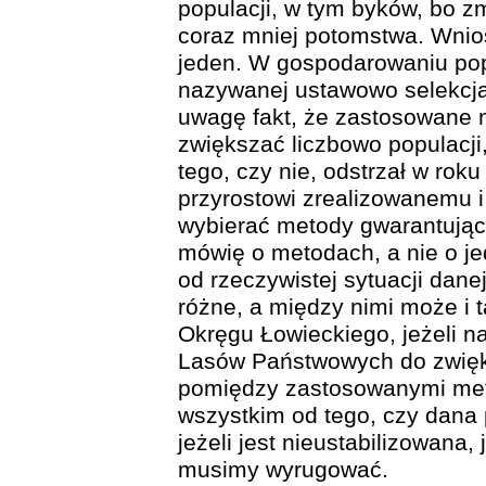
populacji, w tym byków, bo zm
coraz mniej potomstwa. Wnio
jeden. W gospodarowaniu pop
nazywanej ustawowo selekcją
uwagę fakt, że zastosowane 
zwiększać liczbowo populacj
tego, czy nie, odstrzał w rok
przyrostowi zrealizowanemu i
wybierać metody gwarantujące
mówię o metodach, a nie o je
od rzeczywistej sytuacji dane
różne, a między nimi może i t
Okręgu Łowieckiego, jeżeli n
Lasów Państwowych do zwięks
pomiędzy zastosowanymi met
wszystkim od tego, czy dana p
jeżeli jest nieustabilizowana, 
musimy wyrugować.