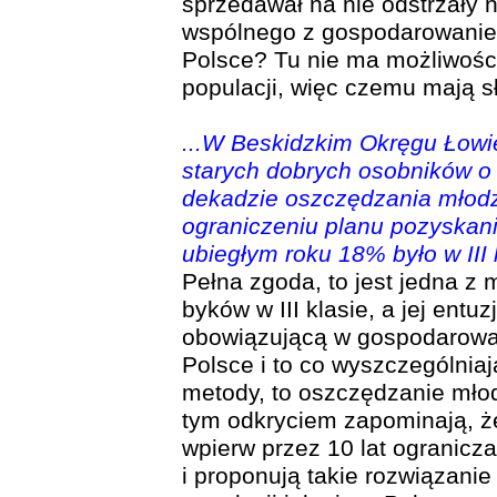
sprzedawał na nie odstrzały 
wspólnego z gospodarowaniem
Polsce? Tu nie ma możliwośc
populacji, więc czemu mają sł
...W Beskidzkim Okręgu Łowiec
starych dobrych osobników o 
dekadzie oszczędzania młodzi
ograniczeniu planu pozyskan
ubiegłym roku 18% było w III 
Pełna zgoda, to jest jedna z 
byków w III klasie, a jej entu
obowiązującą w gospodarowan
Polsce i to co wyszczególniaj
metody, to oszczędzanie młod
tym odkryciem zapominają, ż
wpierw przez 10 lat ogranicz
i proponują takie rozwiązani