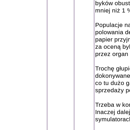
byków obustr
mniej niż 1 %
Populacje n
polowania de
papier przyj
za oceną b
przez organ 
Trochę głup
dokonywane 
co tu dużo g
sprzedaży po
Trzeba w ko
Inaczej dale
symulatorach 