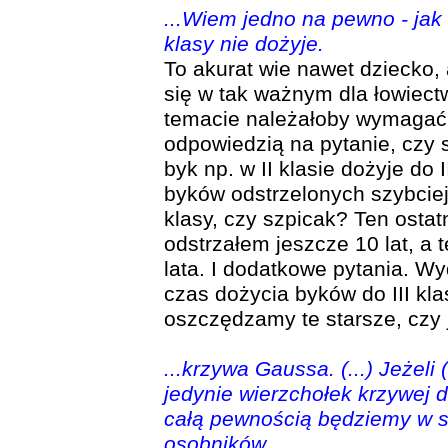
...Wiem jedno na pewno - jak s
klasy nie dożyje.
To akurat wie nawet dziecko,
się w tak ważnym dla łowiect
temacie należałoby wymagać,
odpowiedzią na pytanie, czy 
byk np. w II klasie dożyje do I
byków odstrzelonych szybciej d
klasy, czy szpicak? Ten osta
odstrzałem jeszcze 10 lat, a 
lata. I dodatkowe pytania. 
czas dożycia byków do III klas
oszczędzamy te starsze, cz
...krzywa Gaussa. (...) Jeżel
jedynie wierzchołek krzywej 
całą pewnością będziemy w st
osobników.