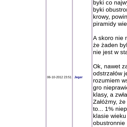
byki co najw
byki obustro
krowy, powin
piramidy wiek
A skoro nie 
że żaden by
nie jest w st
Ok, nawet z
odstrzałów j
06-10-2012 23:51
Jeger
rozumiem ws
gro nieprawi
klasy, a zwł
Załóżmy, że 
to... 1% nie
klasie wieku
obustronnie 