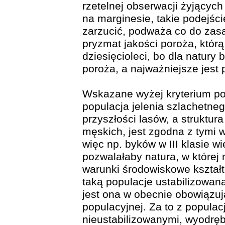
rzetelnej obserwacji żyjących
na marginesie, takie podejśc
zarzucić, podważa co do zas
pryzmat jakości poroża, którą
dziesięcioleci, bo dla natury
poroża, a najważniejsze jest 
Wskazane wyżej kryterium pop
populacja jelenia szlachetneg
przyszłości lasów, a struktura
męskich, jest zgodna z tymi 
więc np. byków w III klasie wi
pozwalałaby natura, w której n
warunki środowiskowe kształt
taką populacje ustabilizowan
jest ona w obecnie obowiązuj
populacyjnej. Za to z popula
nieustabilizowanymi, wyodrę