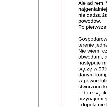
Ale ad rem.
najgenialnie
nie dadzą ż
powodów.
Po pierwsze
Gospodarowa
terenie jedn
Nie wiem, cz
obwodami, a
następuje mi
sądzę w 99%
danym kompl
zapewne kil
stworzono k
- które są fi
przynajmnie
I dopóki nie