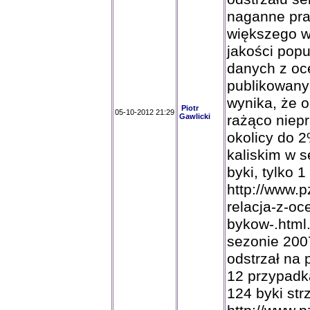
naganne pra
większego w
jakości pop
danych z oce
publikowany
wynika, że o
Piotr
05-10-2012 21:29
Gawlicki
rażąco niep
okolicy do 
kaliskim w s
byki, tylko 
http://www.p
relacja-z-oc
bykow-.html
sezonie 2007
odstrzał na
12 przypadk
124 byki str