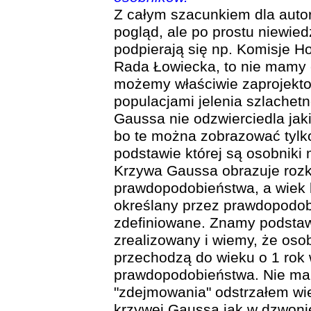
Z całym szacunkiem dla autora
pogląd, ale po prostu niewie
podpierają się np. Komisje H
Rada Łowiecka, to nie mamy co
możemy właściwie zaprojekt
populacjami jelenia szlachet
Gaussa nie odzwierciedla jaki
bo te można zobrazować tylko
podstawie której są osobniki 
Krzywa Gaussa obrazuje rozk
prawdopodobieństwa, a wiek b
określany przez prawdopodobi
zdefiniowane. Znamy podstaw
zrealizowany i wiemy, że osob
przechodzą do wieku o 1 rok
prawdopodobieństwa. Nie ma 
"zdejmowania" odstrzałem wie
krzywej Gaussa jak w dzwonie