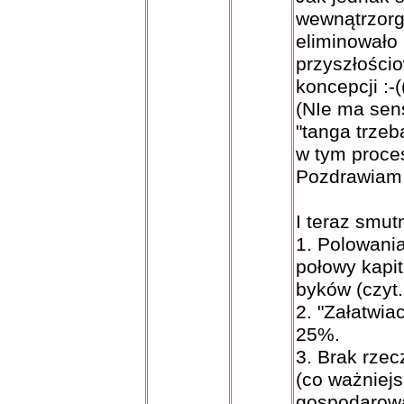
wewnątrzorg
eliminowało
przyszłości
koncepcji :-(
(NIe ma sens
"tanga trzeb
w tym proce
Pozdrawiam
I teraz smut
1. Polowani
połowy kapit
byków (czyt. 
2. "Załatwiac
25%.
3. Brak rzecz
(co ważnie
gospodarowa