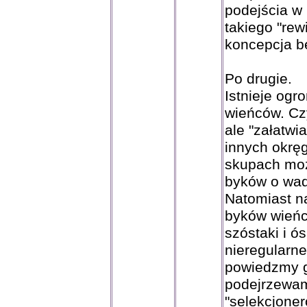
podejścia w
takiego "rew
koncepcja b
Po drugie.
Istnieje ogr
wieńców. Czy
ale "załatwi
innych okręg
skupach moż
byków o wad
Natomiast n
byków wień
szóstaki i ó
nieregularne
powiedzmy gł
podejrzewam
"selekcjoner