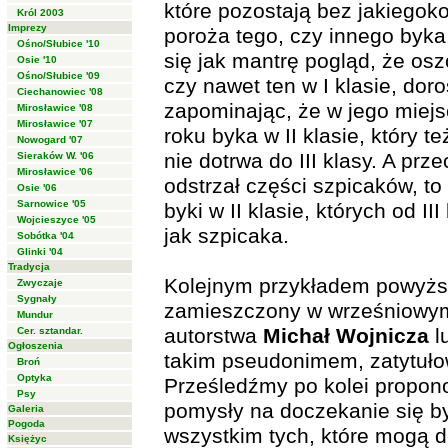
które pozostają bez jakiegok
Król 2003
Imprezy
poroża tego, czy innego byka
Ośno/Słubice '10
się jak mantrę pogląd, że os
Osie '10
Ośno/Słubice '09
czy nawet ten w I klasie, doro
Ciechanowiec '08
zapominając, że w jego miejs
Mirosławice '08
Mirosławice '07
roku byka w II klasie, który 
Nowogard '07
nie dotrwa do III klasy. A pr
Sieraków W. '06
Mirosławice '06
odstrzał części szpicaków, t
Osie '06
Sarnowice '05
byki w II klasie, których od III 
Wojcieszyce '05
jak szpicaka.
Sobótka '04
Glinki '04
Tradycja
Kolejnym przykładem powyższ
Zwyczaje
Sygnały
zamieszczony w wrześniowy
Mundur
autorstwa
Michał Wojnicza
l
Cer. sztandar.
Ogłoszenia
takim pseudonimem, zatytuło
Broń
Optyka
Prześledźmy po kolei propo
Psy
pomysły na doczekanie się b
Galeria
Pogoda
wszystkim tych, które mogą do
Księżyc