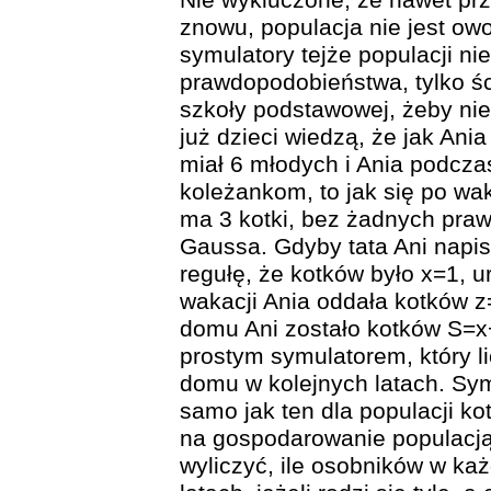
Nie wykluczone, że nawet prz
znowu, populacja nie jest o
symulatory tejże populacji ni
prawdopodobieństwa, tylko ś
szkoły podstawowej, żeby ni
już dzieci wiedzą, że jak Ani
miał 6 młodych i Ania podczas
koleżankom, to jak się po wak
ma 3 kotki, bez żadnych pra
Gaussa. Gdyby tata Ani napis
regułę, że kotków było x=1, u
wakacji Ania oddała kotków z=
domu Ani zostało kotków S=x+y-
prostym symulatorem, który l
domu w kolejnych latach. Symu
samo jak ten dla populacji k
na gospodarowanie populacją
wyliczyć, ile osobników w każ