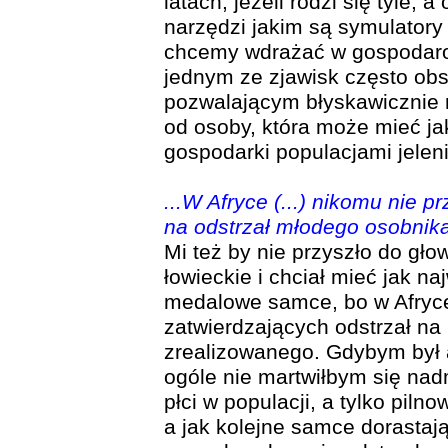
latach, jeżeli rodzi się tyle, a
narzędzi jakim są symulatory 
chcemy wdrażać w gospodarow
jednym ze zjawisk często ob
pozwalającym błyskawicznie r
od osoby, która może mieć ja
gospodarki populacjami jeleni
...W Afryce (...) nikomu nie 
na odstrzał młodego osobnik
Mi też by nie przyszło do gł
łowieckie i chciał mieć jak na
medalowe samce, bo w Afryc
zatwierdzających odstrzał na
zrealizowanego. Gdybym był 
ogóle nie martwiłbym się nadm
płci w populacji, a tylko piln
a jak kolejne samce dorastaj