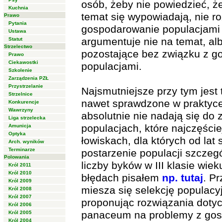
osób, żeby nie powiedzieć, że
Kuchnia
temat się wypowiadają, nie r
Prawo
Pytania
gospodarowanie populacjami j
Ustawa
argumentuje nie na temat, al
Statut
Strzelectwo
pozostające bez związku z 
Prawo
Ciekawostki
populacjami.
Szkolenie
Zarządzenia PZŁ
Przystrzelanie
Najsmutniejsze przy tym jest 
Strzelnice
nawet sprawdzone w praktyce 
Konkurencje
Wawrzyny
absolutnie nie nadają się do
Liga strzelecka
populacjach, które najczęści
Amunicja
Optyka
łowiskach, dla których od la
Arch. wyników
Terminarze
postarzenie populacji szczeg
Polowania
liczby byków w III klasie wie
Król 2011
Król 2010
błędach pisałem
np. tutaj
. P
Król 2009
miesza się selekcję populacyj
Król 2008
Król 2007
proponując rozwiązania dotyc
Król 2006
panaceum na problemy z gos
Król 2005
Król 2004