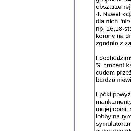
obszarze re
4. Nawet kap
dla nich "ni
np. 16,18-st
korony na dr
zgodnie z za
I dochodzimy
% procent ka
cudem przeży
bardzo niewi
I póki powy
mankamenty 
mojej opinii
lobby na tym
symulatoram