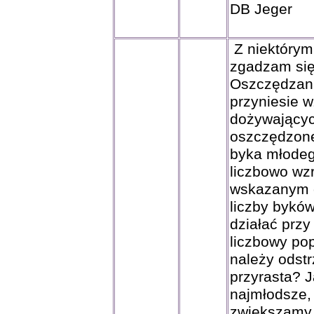
DB Jeger
Z niektórym
zgadzam się
Oszczędzani
przyniesie w
dożywających
oszczędzone 
byka młodeg
liczbowo wz
wskazanym o
liczby byków
działać przy
liczbowy pop
należy odstr
przyrasta? J
najmłodsze,
zwiększamy 