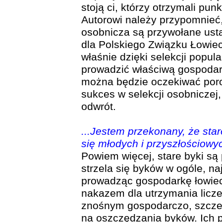
stoją ci, którzy otrzymali pu
Autorowi należy przypomnieć, 
osobnicza są przywołane ust
dla Polskiego Związku Łowiec
właśnie dzięki selekcji popul
prowadzić właściwą gospodar
można będzie oczekiwać poro
sukces w selekcji osobniczej, 
odwrót.
...Jestem przekonany, że star
się młodych i przyszłościowy
Powiem więcej, stare byki są
strzela się byków w ogóle, naj
prowadząc gospodarkę łowieck
nakazem dla utrzymania licze
znośnym gospodarczo, szczeg
na oszczędzania byków. Ich 