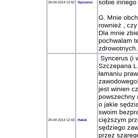
sobie innego
26-04-2014 13:42
Syncerus
G. Mnie obch
rownież , czy
Dla mnie zbie
pochwalam te
zdrowotnych.
Syncerus (i w
Szczepana L.
łamaniu praw
zawodowego! 
jest winien c
powszechny n
o jakie sędz
swoim bezpra
cięższym prz
26-04-2014 12:43
Haluk
sędziego zaw
przez szareg