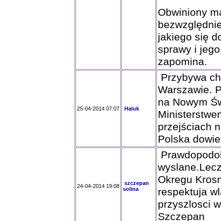
Obwiniony ma
bezwzględnie
jakiego się d
sprawy i jeg
zapomina.
Przybywa chę
Warszawie. P
na Nowym Świ
25-04-2014 07:07
Haluk
Ministerstwe
przejściach n
Polska dowie
Prawdopodob
wyslane.Lecz
Okregu Krosn
szczepan
24-04-2014 19:08
solina
respektuja wl
przyszlosci 
Szczepan