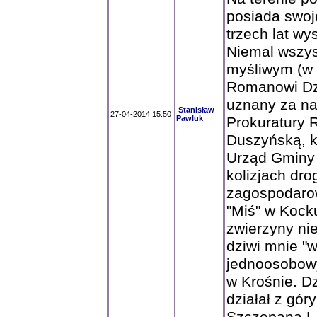
posiada swoj
trzech lat wy
Niemal wszys
myśliwym (w 
Romanowi Dzi
uznany za na
Stanisław
27-04-2014 15:50
Pawluk
Prokuratury 
Duszyńską, k
Urząd Gminy 
kolizjach dr
zagospodarow
"Miś" w Kock
zwierzyny nie
dziwi mnie "
jednoosobow
w Krośnie. D
działał z gó