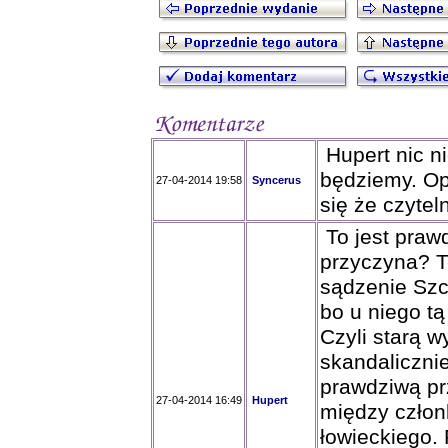
Hupert nic n
będziemy. Op
27-04-2014 19:58
Syncerus
się że czyteln
To jest praw
przyczyna? T
sądzenie Szc
bo u niego tą
Czyli starą 
skandaliczni
prawdziwą pr
27-04-2014 16:49
Hupert
między człon
łowieckiego.