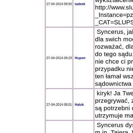
wykształceni
27-04-2014 09:50
tadeek
http://www.sl
_Instance=
_CAT=SLUP
Syncerus, ja
dla swich mo
rozważać, dla
do tego sądu.
27-04-2014 09:23
Hupert
nie chce ci p
przypadku ni
ten łamał ws
sądownictwa 
kiryk! Ja Twe
przegrywać, 
27-04-2014 08:01
Haluk
są potrzebni
utrzymuje ma
Syncerus dys
m.in. Tajera,