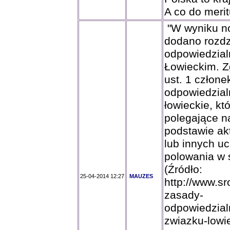
A co do meri
"W wyniku no
dodano rozdz
odpowiedzial
Łowieckim. Z
ust. 1 człon
odpowiedzial
łowieckie, k
polegające n
podstawie ak
lub innych u
polowania w 
(Źródło:
25-04-2014 12:27
MAUZES
http://www.sr
zasady-
odpowiedzial
zwiazku-lowi