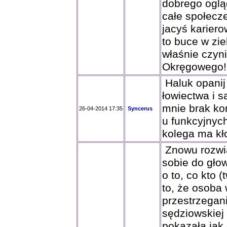
dobrego oglą
całe społecz
jacyś karier
to buce w zie
właśnie czyn
Okręgowego!
Haluk opanij
łowiectwa i 
mnie brak ko
26-04-2014 17:35
Syncerus
u funkcyjnych
kolega ma kł
Znowu rozwiąz
sobie do głow
o to, co kto 
to, że osoba
przestrzegan
sędziowskiej 
pokazała jak