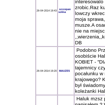
interesowalo 
zrobic.Raz ku
szczepan
26-04-2014 19:43
solina
lowczy wkrec
moja sprawa,l
musze.A osad
nie na miejs
,,wierzenia,
DB
Podobno Prz
osobiście 
KOBIET - "DI
tajemnicy czy
26-04-2014 19:20
MAUZES
pocałunku w 
krajowego? K
był świadomy 
koleżanki Ha
Haluk mzsz 
napisałem ? 