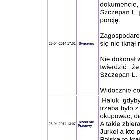
dokumencie, ż
Szczepan L. p
porcję.
Zagospodarow
się nie tknął
25-04-2014 17:01
Syncerus
Nie dokonał 
twierdzić , że
Szczepan L.
Widocznie co
Haluk, gdybys
trzeba bylo 
okupowac, daj
Rzecznik
A takie zbier
25-04-2014 13:07
Prasowy
Jurkel a kto 
Polska to kra