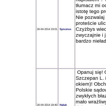
tłumacz mi o
istotę tego p
Nie pozwalaj 
proteście uli
Czyżbys wiedz
26-04-2014 19:01
Syncerus
zwyczajnie i 
bardzo nieład
Opanuj się! 
Szczepan L. 
okiem)! Obch
Polskie sądo
zwykłych bła
mało wrażliw
26-04-2014 18:40
Haluk