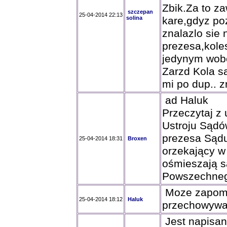
Zbik.Za to z
szczepan
25-04-2014 22:13
solina
kare,gdyz po
znalazlo sie 
prezesa,koles
jedynym wob
Zarzd Kola s
mi po dup.. z
ad Haluk
Przeczytaj z 
Ustroju Sądó
prezesa Sądu
25-04-2014 18:31
Broxen
orzekający w
ośmieszają s
Powszechne
Moze zapomni
25-04-2014 18:12
Haluk
przechowywan
Jest napisan