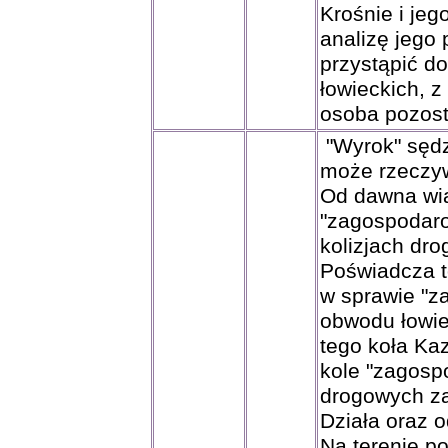
Krośnie i jeg
analizę jego
przystąpić d
łowieckich, 
osoba pozost
"Wyrok" sęd
może rzeczyw
Od dawna wia
"zagospodaro
kolizjach dr
Poświadcza t
w sprawie "z
obwodu łowie
tego koła Ka
kole "zagosp
drogowych za
Działa oraz 
Na terenie p