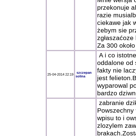
Mnie wersja 
przekonuje a
razie musialb
ciekawe jak w
żebym sie pr
zgłaszaćoze 
Za 300 około
A i co istotn
oddalone od 
fakty nie lac
szczepan
25-04-2014 22:19
solina
jest felieton.
wyparowal po
bardzo dziwn
zabranie dz
Powszechny w
wpisu to i ow
zlozylem zaw
brakach.Zost