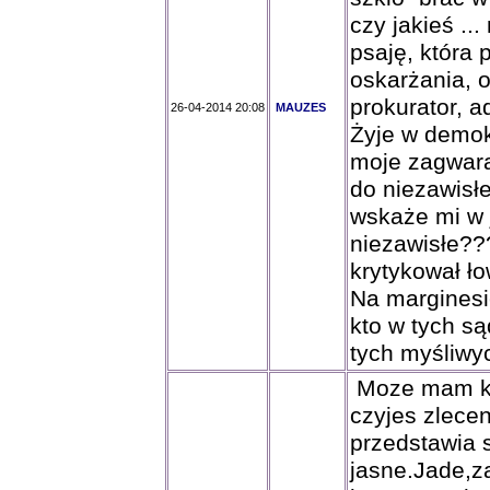
czy jakieś ..
psaję, która
oskarżania, o
prokurator, 
26-04-2014 20:08
MAUZES
Żyje w demok
moje zagwara
do niezawisł
wskaże mi w 
niezawisłe??
krytykował ło
Na marginesi
kto w tych są
tych myśliwyc
Moze mam kl
czyjes zlecen
przedstawia 
jasne.Jade,za