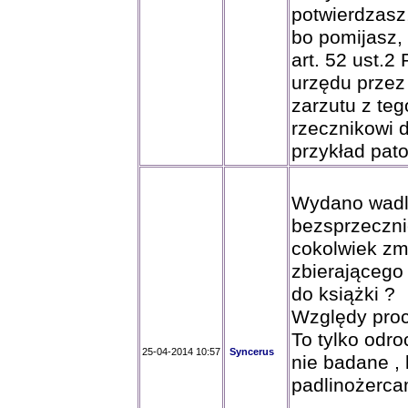
potwierdzasz
bo pomijasz,
art. 52 ust.2
urzędu przez 
zarzutu z teg
rzecznikowi 
przykład pato
Wydano wadli
bezsprzeczni
cokolwiek zm
zbierającego
do książki ?
Względy proc
To tylko odro
25-04-2014 10:57
Syncerus
nie badane , 
padlinożercam