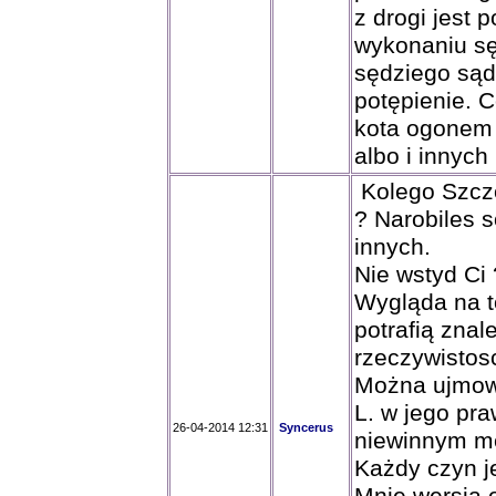
z drogi jest
wykonaniu s
sędziego sąd
potępienie. C
kota ogonem 
albo i innyc
Kolego Szcze
? Narobiles s
innych.
Nie wstyd Ci 
Wygląda na to
potrafią znal
rzeczywistosc
Można ujmow
L. w jego pra
26-04-2014 12:31
Syncerus
niewinnym me
Każdy czyn je