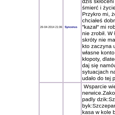
dziś skłócen
śmierć i życie
Przykro mi, 
chciałeś dob
"kazał" mi ro
26-04-2014 21:06
Syncerus
nie zrobił. W 
skróty nie ma
kto zaczyna u
własne konto 
kłopoty, dlat
daj się namó
sytuacjach n
udało do tej p
Wsparcie wiel
nerwice.Zako
padly dzik:S
byk:Szczepan
kasa w kole 