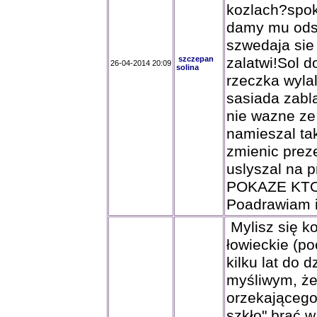
kozlach?spoko
damy mu odst
szwedaja sie
szczepan
zalatwi!Sol d
26-04-2014 20:09
solina
rzeczka wyla
sasiada zabl
nie wazne ze
namieszal tak
zmienic prez
uslyszal na 
POKAZE KTO
Poadrawiam i
Mylisz się ko
łowieckie (po
kilku lat do d
myśliwym, że 
orzekającego 
szkło" brać w