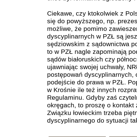
Ciekawe, czy ktokolwiek z Po
się do powyższego, np. prez
możliwe, że pomimo zawiesze
dyscyplinarnych w PZŁ są jesz
sędziowskim z sądownictwa pow
to w PZŁ nagle zapominają po
sądów białoruskich czy północ
ujawniając swojej uchwały, N
postępowań dyscyplinarnych, c
podejście do prawa w PZŁ. Pop
w Krośnie ile też innych rozp
Regulaminu. Gdyby zaś czyteln
okręgach, to proszę o kontakt
Związku łowieckim trzeba pięt
dyscyplinarnego do sytuacji ta