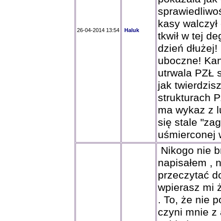
sprawiedliwoś
kasy walczył
26-04-2014 13:54
Haluk
tkwił w tej d
dzień dłużej! 
uboczne! Kan
utrwala PZŁ 
jak twierdzis
strukturach P
ma wykaz z lu
się stale "z
uśmierconej 
Nikogo nie br
napisałem , 
przeczytać d
wpierasz mi 
. To, że nie 
czyni mnie z