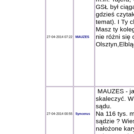
GSŁ był ciąg
gdzieś czyta
temat). I Ty
Masz ty kole
nie różni się
27-04-2014 07:22
MAUZES
Olsztyn,Elblą
MAUZES - jak
skaleczyć. W 
sądu.
Na 116 tys. 
27-04-2014 00:55
Syncerus
sądzie ? Wies
nałożone kar