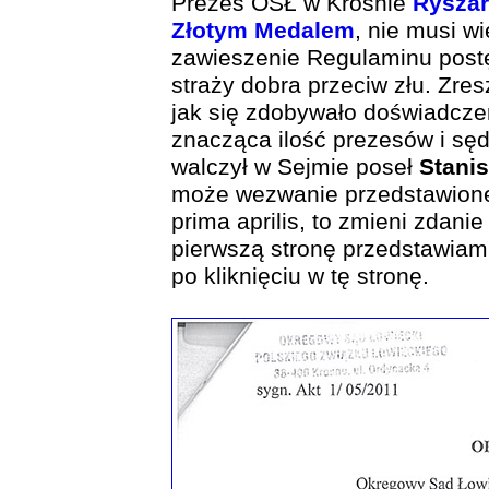
Prezes OSŁ w Krośnie
Rysza
Złotym Medalem
, nie musi wi
zawieszenie Regulaminu postę
straży dobra przeciw złu. Zres
jak się zdobywało doświadcz
znacząca ilość prezesów i sęd
walczył w Sejmie poseł
Stani
może wezwanie przedstawione
prima aprilis, to zmieni zdani
pierwszą stronę przedstawiam 
po kliknięciu w tę stronę.