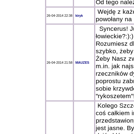
Od tego nale
Wejdę z każd
26-04-2014 22:38
kiryk
powołany na 
Syncerus! Ju
łowieckie?:):)
Rozumiesz dl
szybko, żeby 
Żeby Nasz zw
26-04-2014 21:58
MAUZES
m.in. jak naj
rzeczników d
poprostu zab
sobie krzywdę
"rykoszetem"
Kolego Szczep
coś całkiem i
przedstawion
jest jasne. B