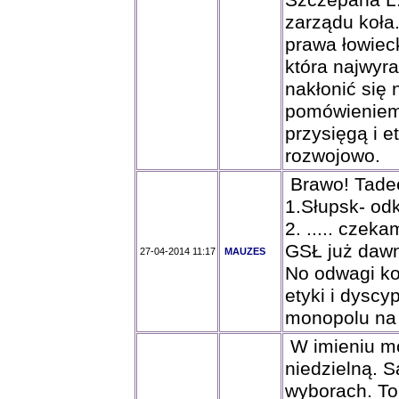
Szczepana L.
zarządu koła
prawa łowiec
która najwyra
nakłonić się 
pomówieniem
przysięgą i 
rozwojowo.
Brawo! Tadee
1.Słupsk- odk
2. ..... czek
GSŁ już dawn
27-04-2014 11:17
MAUZES
No odwagi ko
etyki i dysc
monopolu na 
W imieniu m
niedzielną. S
wyborach. To