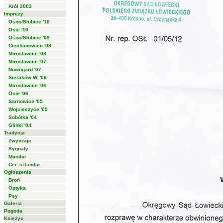
Król 2003
Imprezy
Ośno/Słubice '10
Osie '10
Ośno/Słubice '09
Ciechanowiec '08
Mirosławice '08
Mirosławice '07
Nowogard '07
Sieraków W. '06
Mirosławice '06
Osie '06
Sarnowice '05
Wojcieszyce '05
Sobótka '04
Glinki '04
Tradycja
Zwyczaje
Sygnały
Mundur
Cer. sztandar.
Ogłoszenia
Broń
Optyka
Psy
Galeria
Pogoda
Księżyc