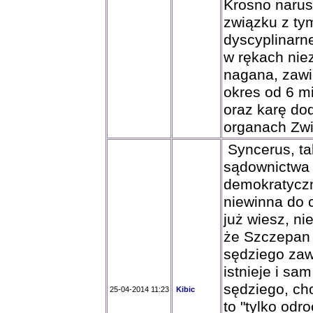
Krosno narus
związku z ty
dyscyplinarn
w rękach ni
nagana, zawi
okres od 6 mi
oraz karę dod
organach Zwią
Syncerus, ta
sądownictwa 
demokratyczn
niewinna do
już wiesz, n
że Szczepan L
sędziego zaw
istnieje i s
sędziego, cho
25-04-2014 11:23
Kibic
to "tylko od