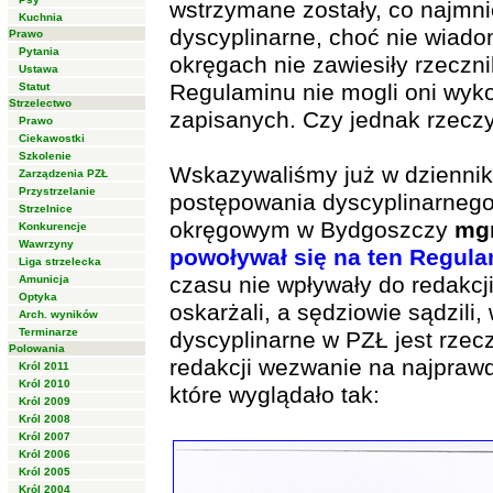
wstrzymane zostały, co najmni
Kuchnia
dyscyplinarne, choć nie wiad
Prawo
Pytania
okręgach nie zawiesiły rzeczn
Ustawa
Regulaminu nie mogli oni wyk
Statut
Strzelectwo
zapisanych. Czy jednak rzeczyw
Prawo
Ciekawostki
Szkolenie
Wskazywaliśmy już w dziennik
Zarządzenia PZŁ
Przystrzelanie
postępowania dyscyplinarnego
Strzelnice
okręgowym w Bydgoszczy
mgr
Konkurencje
Wawrzyny
powoływał się na ten Regul
Liga strzelecka
czasu nie wpływały do redakcji
Amunicja
Optyka
oskarżali, a sędziowie sądzili
Arch. wyników
Terminarze
dyscyplinarne w PZŁ jest rzecz
Polowania
redakcji wezwanie na najpraw
Król 2011
Król 2010
które wyglądało tak:
Król 2009
Król 2008
Król 2007
Król 2006
Król 2005
Król 2004