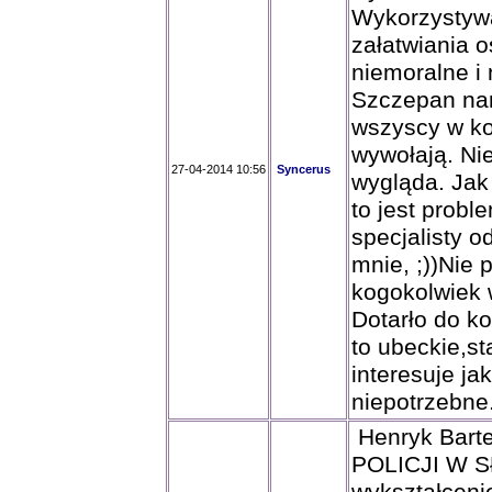
Wykorzystywa
załatwiania o
niemoralne i
Szczepan nara
wszyscy w kol
wywołają. Nie
27-04-2014 10:56
Syncerus
wygląda. Jak 
to jest probl
specjalisty
mnie, ;))Nie 
kogokolwiek 
Dotarło do k
to ubeckie,st
interesuje jak
niepotrzebne
Henryk Bart
POLICJI W SŁ