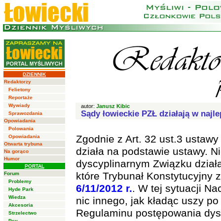
DZIENNIK
Redaktorzy
Felietony
Reportaże
Wywiady
autor:
Janusz Kibic
Sądy łowieckie PZŁ działają w najl
Sprawozdania
Opowiadania
Polowania
Zgodnie z Art. 32 ust.3 ustaw
Opowiadania
Otwarta trybuna
działa na podstawie ustawy. N
Na gorąco
Humor
dyscyplinarnym Związku działa
PORTAL
które Trybunał Konstytucyjny
Forum
Problemy
6/11/2012 r.
. W tej sytuacji N
Hyde Park
Wiedza
nic innego, jak kładąc uszy p
Akcesoria
Regulaminu postępowania dys
Strzelectwo
Psy