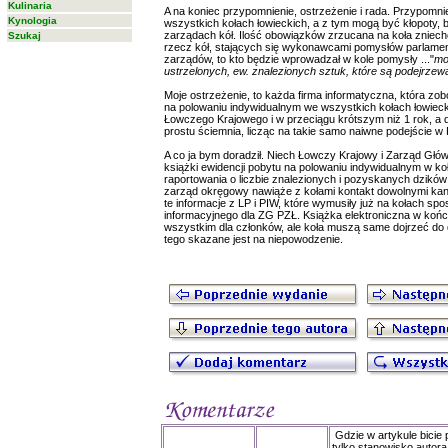
Kulinaria
A na koniec przypomnienie, ostrzeżenie i rada. Przypomn
Kynologia
wszystkich kołach łowieckich, a z tym mogą być kłopoty,
zarządach kół. Ilość obowiązków zrzucana na koła zniec
Szukaj
rzecz kół, stających się wykonawcami pomysłów parlament
zarządów, to kto będzie wprowadzał w kole pomysły ..."
mo
ustrzelonych, ew. znalezionych sztuk, które są podejrze
Moje ostrzeżenie, to każda firma informatyczna, która zob
na polowaniu indywidualnym we wszystkich kołach łowiec
Łowczego Krajowego i w przeciągu krótszym niż 1 rok, a do
prostu ściemnia, licząc na takie samo naiwne podejście w P
A co ja bym doradził. Niech Łowczy Krajowy i Zarząd Gł
książki ewidencji pobytu na polowaniu indywidualnym w ko
raportowania o liczbie znalezionych i pozyskanych dzików
zarząd okręgowy nawiąże z kołami kontakt dowolnymi kana
te informacje z LP i PIW, które wymusiły już na kołach sp
informacyjnego dla ZG PZŁ. Książka elektroniczna w końc
wszystkim dla członków, ale koła muszą same dojrzeć do d
tego skazane jest na niepowodzenie.
Gdzie w artykule bicie
tylko stanowisko autor