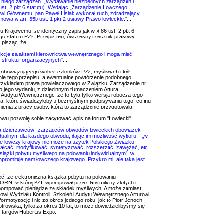
ez niego zarządzeń. „Wydawanie niezbędnych zarządzeń i
 ust. 2 pkt 6 statutu). Wydając „Zarządzenie Łowczego
owi Głównemu, pan Paweł Lisiak wykonał ruch, zdradzający
mowa w art. 35b ust. 1 pkt 2 ustawy Prawo łowieckie.
"...
Krajowemu, że identyczny zapis jak w § 86 ust. 2 pkt 6
iego statutu PZŁ. Przepis ten, ówczesny rzecznik prasowy
 pisząc, że:
kcje są aktami kierownictwa wewnętrznego i mogą mieć
struktur organizacyjnych
"...
 obowiązującego wobec członków PZŁ, myśliwych i kół
anie tego przepisu, a ewentualne powtórzenie podobnego
rzykładem prawa powielaczowego w Związku. Zarządzenie nr
po jego wydaniu, z dziecinnym tłumaczeniem Artura
i Audytu Wewnętrznego, że to była tylko wersja robocza tego
aka, które świadczyłoby o bezmyślnym podpisywaniu tego, co mu
ienia z pracy osoby, która to zarządzenie przygotowała.
nowu pozwolę sobie zacytować wpis na forum "Łowiecki":
a na dzierżawców i zarządców obwodów łowieckich obowiązek
idualnym dla każdego obwodu, dając im możliwość wyboru – „w
 że łowczy krajowy nie może na użytek Polskiego Związku
ztałcać, modyfikować, syntetyzować, rozszerzać, zawężać, etc.
książki pobytu myśliwego na polowaniu indywidualnym”, w
promituje nam łowczego krajowego. Przykro mi, ale taka jest
, że elektroniczna książka pobytu na polowaniu
ORN, w którą PZŁ wpompował przez lata miliony złotych i
 pompować pieniądze ze składek myśliwych. A może zamiast
owi Wydziału Kontroli, Szkoleń i Audytu Wewnętrznego Arturowi
matyzację i nie za okres jednego roku, jak to Piotr Jenoch
otrowską, tylko za okres 10 lat, to może dowiedzielibyśmy się
i targów Hubertus Expo.