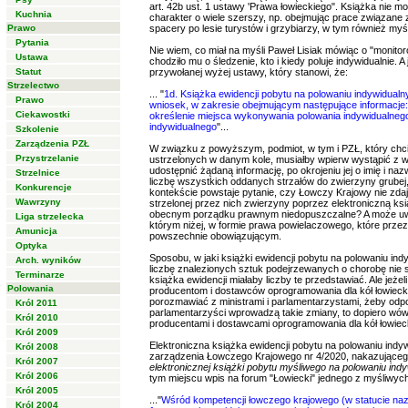
art. 42b ust. 1 ustawy 'Prawa łowieckiego". Książka nie m
Kuchnia
charakter o wiele szerszy, np. obejmując prace związane 
Prawo
spacery po lesie turystów i grzybiarzy, w tym również myś
Pytania
Nie wiem, co miał na myśli Paweł Lisiak mówiąc o "monito
Ustawa
chodziło mu o śledzenie, kto i kiedy poluje indywidualnie. A
Statut
przywołanej wyżej ustawy, który stanowi, że:
Strzelectwo
... "
1d. Książka ewidencji pobytu na polowaniu indywidua
Prawo
wniosek, w zakresie obejmującym następujące informacje:
Ciekawostki
określenie miejsca wykonywania polowania indywidualneg
indywidualnego
"...
Szkolenie
Zarządzenia PZŁ
W związku z powyższym, podmiot, w tym i PZŁ, który chcia
Przystrzelanie
ustrzelonych w danym kole, musiałby wpierw wystąpić z wn
udostępnić żądaną informację, po okrojeniu jej o imię i na
Strzelnice
liczbę wszystkich oddanych strzałów do zwierzyny grubej,
Konkurencje
kontekście powstaje pytanie, czy Łowczy Krajowy nie zdaj
Wawrzyny
strzelonej przez nich zwierzyny poprzez elektroniczną ksi
obecnym porządku prawnym niedopuszczalne? A może uwa
Liga strzelecka
którym niżej, w formie prawa powielaczowego, które prze
Amunicja
powszechnie obowiązującym.
Optyka
Sposobu, w jaki książki ewidencji pobytu na polowaniu in
Arch. wyników
liczbę znalezionych sztuk podejrzewanych o chorobę nie s
Terminarze
książka ewidencji miałaby liczby te przedstawiać. Ale jeże
Polowania
producentom i dostawców oprogramowania dla kół łowiecki
porozmawiać z ministrami i parlamentarzystami, żeby odpow
Król 2011
parlamentarzyści wprowadzą takie zmiany, to dopiero wó
Król 2010
producentami i dostawcami oprogramowania dla kół łowiec
Król 2009
Elektroniczna książka ewidencji pobytu na polowaniu indyw
Król 2008
zarządzenia Łowczego Krajowego nr 4/2020, nakazującego
Król 2007
elektronicznej książki pobytu myśliwego na polowaniu in
Król 2006
tym miejscu wpis na forum "Łowiecki" jednego z myśliwych
Król 2005
..."
Wśród kompetencji łowczego krajowego (w statucie nazy
Król 2004