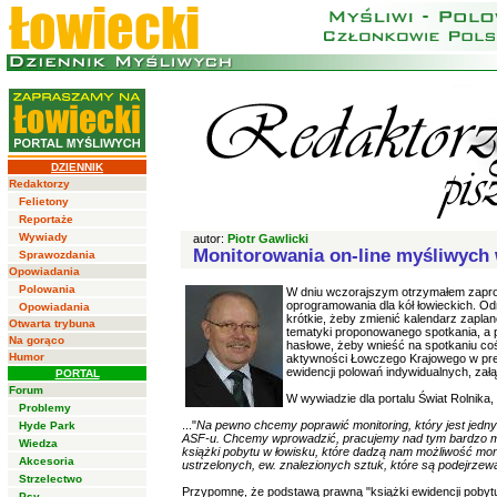
DZIENNIK
Redaktorzy
Felietony
Reportaże
Wywiady
autor:
Piotr Gawlicki
Monitorowania on-line myśliwych 
Sprawozdania
Opowiadania
Polowania
W dniu wczorajszym otrzymałem zapro
oprogramowania dla kół łowieckich. O
Opowiadania
krótkie, żeby zmienić kalendarz zapla
Otwarta trybuna
tematyki proponowanego spotkania, a p
Na gorąco
hasłowe, żeby wnieść na spotkaniu co
Humor
aktywności Łowczego Krajowego w pre
ewidencji polowań indywidualnych, za
PORTAL
Forum
W wywiadzie dla portalu Świat Rolnika
Problemy
..."
Na pewno chcemy poprawić monitoring, który jest jedny
Hyde Park
ASF-u. Chcemy wprowadzić, pracujemy nad tym bardzo moc
Wiedza
książki pobytu w łowisku, które dadzą nam możliwość monit
Akcesoria
ustrzelonych, ew. znalezionych sztuk, które są podejrze
Strzelectwo
Przypomnę, że podstawą prawną "książki ewidencji pobytu
Psy