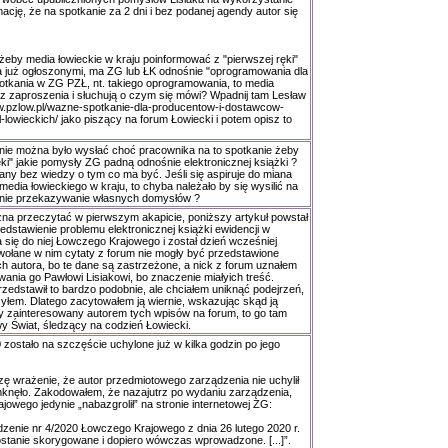
rmację, że na spotkanie za 2 dni i bez podanej agendy autor się
eby media łowieckie w kraju poinformować z "pierwszej ręki"
za już ogłoszonymi, ma ZG lub ŁK odnośnie "oprogramowania dla
potkania w ZG PZŁ, nt. takiego oprogramowania, to media
 zaproszenia i słuchują o czym się mówi? Wpadnij tam Lesław
www.pzlow.pl/wazne-spotkanie-dla-producentow-i-dostawcow-
lowieckich/ jako piszący na forum Łowiecki i potem opisz to
nie można było wysłać choć pracownika na to spotkanie żeby
ęki" jakie pomysły ZG padną odnośnie elektronicznej książki ?
piany bez wiedzy o tym co ma być. Jeśli się aspiruje do miana
media łowieckiego w kraju, to chyba należało by się wysilić na
 nie przekazywanie własnych domysłów ?
żna przeczytać w pierwszym akapicie, poniższy artykuł powstał
dstawienie problemu elektronicznej książki ewidencji w
się do niej Łowczego Krajowego i został dzień wcześniej
wołane w nim cytaty z forum nie mogły być przedstawione
ch autora, bo te dane są zastrzeżone, a nick z forum uznałem
ania go Pawłowi Lisiakowi, bo znaczenie miałyich treść.
edstawił to bardzo podobnie, ale chciałem uniknąć podejrzeń,
zyłem. Dlatego zacytowałem ją wiernie, wskazując skąd ją
y zainteresowany autorem tych wpisów na forum, to go tam
y Świat, śledzący na codzień Łowiecki.
zostało na szczęście uchylone już w kilka godzin po jego
zę wrażenie, że autor przedmiotowego zarządzenia nie uchylił
knęło. Zakodowałem, że nazajutrz po wydaniu zarządzenia,
owego jedynie „nabazgrolił” na stronie internetowej ZG:
dzenie nr 4/2020 Łowczego Krajowego z dnia 26 lutego 2020 r.
ostanie skorygowane i dopiero wówczas wprowadzone. [...]”.