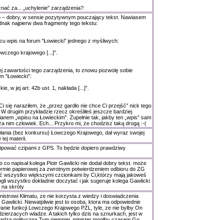
nać za... „uchylenie” zarządzenia?
o – dobry, w sensie pozytywnym pouczający tekst. Nawiasem
dnak najpierw dwa fragmenty tego tekstu:
cu wpis na forum "Łowiecki" jednego z myśliwych:
owczego krajowego [...]”.
ej zawartości tego zarządzenia, to znowu pozwolę sobie
m "Łowiecki":
e, w jej art. 42b ust. 1, nakłada [...]”.
i się naraziłem, że „przez gardło nie chce Ci przejść” nick tego
W drugim przykładzie rzecz określiłeś jeszcze bardziej
mianem „wpisu na Łowieckim”. Zupełnie tak, jakby ten „wpis” sam
oi za nim człowiek. Ech... Przykro mi, że chodzisz taką drogą :-(
ania (bez konkursu) Łowczego Krajowego, dał wyraz swojej
tej materii.
ipować czipami z GPS. To będzie dopiero prawdziwy
co napisał kolega Piotr Gawlicki nie dodał dobry tekst. może
ormie papierowej za zwrotnym potwierdzeniem odbioru do ZG
ać wszystko większymi czcionkami by Ci,którzy mają jakoweś
li wszystko dokładnie doczytać i jak sugeruje kolega Gawlicki
a na skróty
nistrowi Klimatu, ze nie korzysta z wiedzy i doswiadczenia
n Gawlicki. Niewatpliwie jest to osoba, ktora ma odpowiednie
anie funkcji Lowczego Krajowego PZL, tyle, ze nie bylby On
zierzacych wladze. A takich tylko dzis na sznurkach, jest w
adza polityczna.Tym niemniej, minister moglby czasem Go