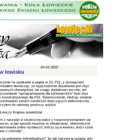
04-03-2020
w łowisku
szenie na spotkanie w piątek w ZG PZŁ, z dostawcami
dmówiłem tłumacząc, że wyprzedzenie dwudniowe jest zbyt
nowanych obowiązków, nie znając dodatkowo ani celu, ani
rzywołanie "oprogramowania dla kół łowieckich" było zbyt
ś konstruktywnego dla PZŁ. Równocześnie, śledząc ostatnie
zentowaniu swoich zamierzeń dotyczących elektronicznej
łączyłem do odmowy poniższy artykuł.
, Łowczy Krajowy powiedział:
m z narzędzi w skutecznej walce z rozprzestrzenianiem się
no, w jaki sposób możemy to sfinalizować, elektroniczne
orowania online myśliwych, którzy są w łowisku, ilości sztuk
wane o chorobę
"...
 na polowaniu indywidualnym", bo tak nazywa ją ustawa, jest