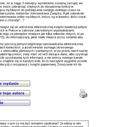
ienie, że w ciągu 3 miesięcy wymienione zostaną zarządy we
 bo może zabraknąć chętnych do obsadzenia funkcji w
hęca myśliwych do poświęcania swojego wolnego czasu na
arzystów, ministrów i kierownictwa Związku. A jak zabraknie
nitorowania online myśliwych, którzy są w łowisku, ilości sztuk
wane o chorobę
"...?
owiąże się do wdrożenia elektronicznej książki ewidencji pobytu
kich w Polsce w zakresie zakreślonym wypowiedziami
 tego za pieniądze mniejsze jak kilka milionów złotych, to po
ZŁ do informatyzacji, jakie miało miejsce przez ostatnie lata.
ówny porzucą pomysł odgórnego wprowadzania elektronicznej
łach łowieckich, a jeżeli minister wymaga okresowego
 z odstrzałów planowych i sanitarnych, to po prostu niech każdy
łami łączności, żeby mieć od nich bieżące dane, albo uzyskuje
osób uzyskiwania tych informacji, a nie tworzy nowego kanału
u znajdzie się w każdym kole, bo to narządzie wygodne przede
ecyzji o rezygnacji z książki papierowej. Zmuszanie ich do
 piany o tym co ma być tematem spotkania? Ja widzę w nim
a wobec upublicznionych pomysłów Lisiaka na wykorzystanie