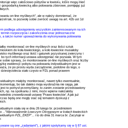
onitoruje więc całościowo pobytów w łowisku, które mogą mieć
z gospodarką łowiecką albo polowania zbiorowe, pomijając już
liwych.
rowaniu on-line myśliwych", ale w należy domniemać, że
 jeżeli tak, to pozwolę sobie zwrócić uwagę na art. 42b ust 1d
lnym podlega udostępnieniu wszystkim zainteresowanym na ich
 termin rozpoczęcia i zakończenia oraz jednoznaczne
o, a także numer upoważnienia do wykonywania polowania
łby monitorować on-line myśliwych oraz ilości sztuk
ioskiem do koła łowieckiego, a koło łowieckie musiałoby
zwisko myśliwego oraz ilość i gatunek pozyskanej zwierzyny i
 bo tych informacji ustawa udostępniać nie pozwala. W tym
e sobie sprawy, że monitorowanie on-line myśliwych oraz liczby
ążkę ewidencji i pobytu na polowaniu indywidualnym jest w
ża, że po prostu wyda zarządzenie, podobne do tego, o
z dziesięciolecia stało często w PZŁ ponad prawem
dywidualnym miałyby monitorować, nawet tylko ewentualnie,
komentuję, bo tak daleko moja wyobraźnia nie sięga, jak
li jest to pomysł przemyślany, to zanim zostanie przedstawiony
ch, np. na spotkaniu z nimi, może wpierw należałoby
iednio znowelizowali ustawę 'Prawo łowieckie'. A jak już
wczas będą one mogły stać się tematem dyskusji z
kich.
idualnym stała się w dniu 26 lutego br. przedmiotem
 ..."
Wprowadzenie Łowczym Okręgowym w kołach łowieckich
dywidualnym PZŁ_EKEP"...
i to do dnia 31 marca br. Zacytuje w
:
wane są one „zadaniami”), z jakimi spotykamy się w § 87 ust.