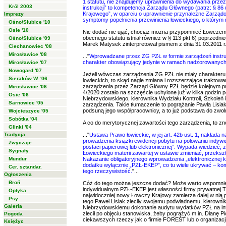
1 statutu, nie znajdujemy uprawnienia do wydawania prz
Król 2003
instrukcji” to kompetencja Zarządu Głównego (patrz: § 86
Krajowego”, w oparciu o uprawnienie przynależne Zarząd
Imprezy
symptomy popełnienia przewinienia łowieckiego, o którym 
Ośno/Słubice '10
Osie '10
Nic dodać nic ująć, chociaż można przypomnieć Łowczemu 
obecnego statutu istniał również w § 113 pkt 6) poprzedn
Ośno/Słubice '09
Marek Matysek zinterpretował pismem z dnia 31.03.2011 r.
Ciechanowiec '08
Mirosławice '08
..."
Wprowadzane przez ZG PZŁ w formie zarządzeń instru
charakter obowiązujący jedynie w ramach nadzorowanych 
Mirosławice '07
Nowogard '07
Jeżeli wówczas zarządzenia ZG PZŁ nie miały charakteru
Sieraków W. '06
łowieckich, to skąd nagle zmiana i rozszerzające traktow
zarządzenia przez Zarząd Główny PZŁ będzie kolejnym p
Mirosławice '06
4/2020 zostało na szczęście uchylone już w kilka godzin 
Osie '06
Niebrzydowskiego, kierownika Wydziału Kontroli, Szkoleń 
Sarnowice '05
zarządzenia. Takie tłumaczenie to pogrążanie Pawła Lisi
podsuną jego współpracownicy, a to już podstawa do zwoln
Wojcieszyce '05
Sobótka '04
A co do merytorycznej zawartości tego zarządzenia, to z
Glinki '04
Tradycja
..."
Ustawa Prawo łowieckie, w jej art. 42b ust. 1, nakład
prowadzenia książki ewidencji pobytu na polowaniu indyw
Zwyczaje
postaci papierowej lub elektronicznej”. Wypada wiedzieć,
Sygnały
Łowieckiego materii zawartej w ustawie zmieniać, przeks
Mundur
Nakazanie obligatoryjnego wprowadzenia „elektronicznej 
dodatku wyłącznie „PZŁ-EKEP”, co tu wiele ukrywać – kom
Cer. sztandar.
tego rzeczywistość.
"...
Ogłoszenia
Broń
Cóż do tego można jeszcze dodać? Może warto wspomnieć
indywidualnym PZŁ-EKEP jest własności firmy prywatnej T
Optyka
najwidoczniej nowy Łowczy Krajowy zamierza dalej w nią
Psy
tego Paweł Lisiak zleciły swojemu podwładnemu, kierownik
Galeria
Niebrzydowskiemu dokonanie audytu wydatków PZŁ na infor
zlecił po objęciu stanowiska, żeby pogrążyć m.in. Dianę Pi
Pogoda
ciekawszych rzeczy jak o firmie FOREST lub o organizacj
Księżyc