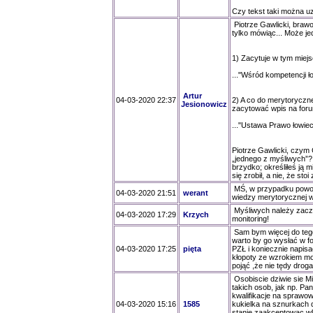
Czy tekst taki można uz
Piotrze Gawlicki, braw
tylko mówiąc... Może je
1) Zacytuje w tym miejs
..."Wśród kompetencji ł
Artur
04-03-2020 22:37
2) A co do merytoryczn
Jesionowicz
zacytować wpis na foru
..."Ustawa Prawo łowiecki
Piotrze Gawlicki, czym C
„jednego z myśliwych”? 
brzydko; określiłeś ją 
się zrobił, a nie, że st
MŚ, w przypadku powoł
04-03-2020 21:51
werant
wiedzy merytorycznej w 
Myśliwych należy zacz
04-03-2020 17:29
Krzych
monitoring!
Sam bym więcej do tego 
warto by go wysłać w f
04-03-2020 17:25
pięta
PZŁ i koniecznie napis
kłopoty ze wzrokiem mog
pojąć ,że nie tędy drog
Osobiscie dziwie sie Mi
takich osob, jak np. Pa
kwalifikacje na sprawow
04-03-2020 15:16
1585
kukielka na sznurkach d
stanie zaakceptowac wl