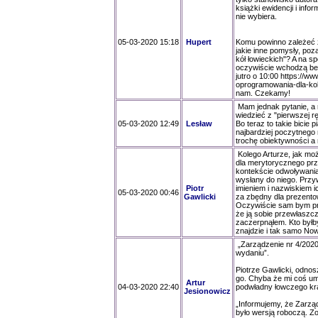
książki ewidencji i info
nie wybiera.
05-03-2020 15:18
Hupert
Komu powinno zależeć ż
jakie inne pomysły, po
kół łowieckich"? A na s
oczywiście wchodzą bez
jutro o 10:00 https://
oprogramowania-dla-kol-
nam. Czekamy!
Mam jednak pytanie, a 
wiedzieć z "pierwszej r
05-03-2020 12:49
Lesław
Bo teraz to takie bicie 
najbardziej poczytnego 
trochę obiektywności a
Kolego Arturze, jak mo
dla merytorycznego prze
kontekście odwoływania 
wysłany do niego. Przy
Piotr
imieniem i nazwiskiem i
05-03-2020 00:46
Gawlicki
za zbędny dla prezentow
Oczywiście sam bym prz
że ją sobie przewłaszc
zaczerpnąłem. Kto byłb
znajdzie i tak samo Now
„Zarządzenie nr 4/2020 
wydaniu”.
Piotrze Gawlicki, odnos
go. Chyba że mi coś um
Artur
04-03-2020 22:40
podwładny łowczego kraj
Jesionowicz
„Informujemy, że Zarzą
było wersją roboczą. Z