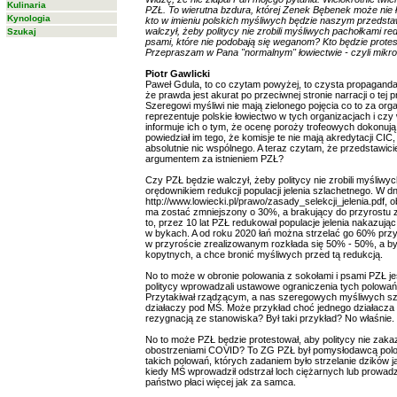
Kulinaria
PZŁ. To wierutna bzdura, której Zenek Bębenek może nie ł
Kynologia
kto w imieniu polskich myśliwych będzie naszym przedstaw
walczył, żeby politycy nie zrobili myśliwych pachołkami re
Szukaj
psami, które nie podobają się weganom? Kto będzie protes
Przepraszam w Pana "normalnym" łowiectwie - czyli mikros
Piotr Gawlicki
Paweł Gdula, to co czytam powyżej, to czysta propaganda
że prawda jest akurat po przeciwnej stronie narracji o tej 
Szeregowi myśliwi nie mają zielonego pojęcia co to za orga
reprezentuje polskie łowiectwo w tych organizacjach i czy 
informuje ich o tym, że ocenę poroży trofeowych dokonują
powiedział im tego, że komisje te nie mają akredytacji CI
absolutnie nic wspólnego. A teraz czytam, że przedstawi
argumentem za istnieniem PZŁ?
Czy PZŁ będzie walczył, żeby politycy nie zrobili myśliw
orędownikiem redukcji populacji jelenia szlachetnego. W 
http://www.lowiecki.pl/prawo/zasady_selekcji_jelenia.pdf, 
ma zostać zmniejszony o 30%, a brakujący do przyrostu 
to, przez 10 lat PZŁ redukował populacje jelenia nakazują
w bykach. A od roku 2020 łań można strzelać go 60% przyr
w przyroście zrealizowanym rozkłada się 50% - 50%, a by
kopytnych, a chce bronić myśliwych przed tą redukcją.
No to może w obronie polowania z sokołami i psami PZŁ j
politycy wprowadzali ustawowe ograniczenia tych polowań,
Przytakiwał rządzącym, a nas szeregowych myśliwych szkli
działaczy pod MŚ. Może przykład choć jednego działacza P
rezygnacją ze stanowiska? Był taki przykład? No właśnie.
No to może PZŁ będzie protestował, aby politycy nie zaka
obostrzeniami COVID? To ZG PZŁ był pomysłodawcą polow
takich polowań, których zadaniem było strzelanie dzików jak
kiedy MŚ wprowadził odstrzał loch ciężarnych lub prowadzą
państwo płaci więcej jak za samca.