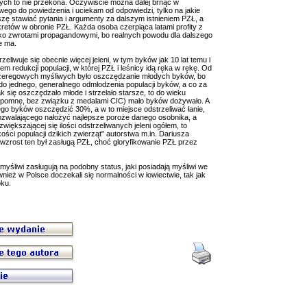
h to nie przekona. Oczywiście można dalej brnąć w
wego do powiedzenia i uciekam od odpowiedzi, tylko na jakie
zę stawiać pytania i argumenty za dalszym istnieniem PZŁ, a
etów w obronie PZŁ. Każda osoba czerpiąca latami profity z
tylko zwrotami propagandowymi, bo realnych powodu dla dalszego
e ma.
eliwuje się obecnie więcej jeleni, w tym byków jak 10 lat temu i
m redukcji populacji, w której PZŁ i leśnicy idą ręka w rękę. Od
zeregowych myśliwych było oszczędzanie młodych byków, bo
 do jednego, generalnego odmłodzenia populacji byków, a co za
k się oszczędzało młode i strzelało starsze, to do wieku
ypomnę, bez związku z medalami CIC) mało byków dożywało. A
go byków oszczędzić 30%, a w to miejsce odstrzeliwać łanie,
ozwalającego nałożyć najlepsze poroże danego osobnika, a
 zwiększającej się ilości odstrzeliwanych jeleni ogółem, to
kości populacji dzikich zwierząt" autorstwa m.in. Dariusza
wzrost ten był zasługą PZŁ, choć gloryfikowanie PZŁ przez
myśliwi zasługują na podobny status, jaki posiadają myśliwi we
ież w Polsce doczekali się normalności w łowiectwie, tak jak
oku.