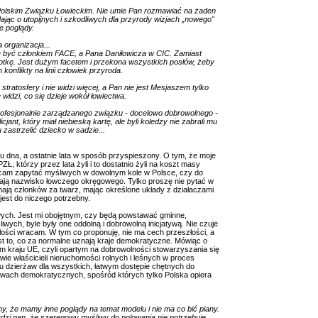
 Polskim Związku Łowieckim. Nie umie Pan rozmawiać na żaden
ając o utopijnych i szkodliwych dla przyrody wizjach „nowego"
e poglądy.
 organizacja...
 być członkiem FACE, a Pana Daniłowicza w CIC. Zamiast
tkę. Jest dużym facetem i przekona wszystkich posłów, żeby
onflikty na linii człowiek przyroda.
 stratosfery i nie widzi więcej, a Pan nie jest Mesjaszem tylko
widzi, co się dzieje wokół łowiectwa.
ofesjonalnie zarządzanego związku - docelowo dobrowolnego -
ant, który miał niebieską kartę, ale byli koledzy nie zabrali mu
 zastrzelić dziecko w sadzie...
u dna, a ostatnie lata w sposób przyspieszony. O tym, że moje
, którzy przez lata żyli i to dostatnio żyli na koszt masy
lecam zapytać myśliwych w dowolnym kole w Polsce, czy do
y znają nazwisko łowczego okręgowego. Tylko proszę nie pytać w
ają członków za twarz, mając określone układy z działaczami
est do niczego potrzebny.
ych. Jest mi obojętnym, czy będą powstawać gminne,
ych, byle były one oddolną i dobrowolną inicjatywą. Nie czuje
złości wracam. W tym co proponuję, nie ma cech przeszłości, a
jest to, co za normalne uznają kraje demokratyczne. Mówiąc o
dym kraju UE, czyli opartym na dobrowolności stowarzyszania się
wie właścicieli nieruchomości rolnych i leśnych w proces
u dzierżaw dla wszystkich, łatwym dostępie chętnych do
stwach demokratycznych, spośród których tylko Polska opiera
my, że mamy inne poglądy na temat modelu i nie ma co bić piany.
erdzi pan, że szeregowy myśliwy do polowania nie potrzebuje