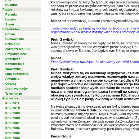
kontrowersyjność tej tezy dla tych 5% myśliwych zaintere
Kuchnia
sączona im przez lata do głów alternatywa, albo PZŁ albo
Prawo
rolników na kształt łowiectwa w gminie stanie się natura
własności skarbu państwa i żaden właściciel nieruchomości
Pytania
Ustawa
Miłosz
mi odpowiedział, a potem jeszcze wymieniliśmy się
Statut
Twoje uwagi dotyczą bardziej modelu niż tego o czym ws
Strzelectwo
organizowali w celu walki o własny wizerunek i promocje ło
Prawo
Ciekawostki
Piotr Gawlicki
Miłosz, myśliwi w swojej masie nigdy nie będą się organiz
Szkolenie
walkę przegraliśmy, przede wszystkim przez politykę PZ
Zarządzenia PZŁ
społeczeństwie w Europie. Jak będzie nas 5-krotnie więce
Przystrzelanie
Miłosz
Strzelnice
Piotr Gawlicki więc uważasz, że nie należy nic robić i bie
Konkurencje
Wawrzyny
Piotr Gawlicki
Miłosz, wszystko to, co oceniamy negatywnie, działan
Liga strzelecka
wpływ władzy, zmiany ustawowe, marnowanie naszych
Amunicja
negatywów wymienić ma swoje korzenie i źródła w PZ
Optyka
jest doprowadzenie do likwidacji tego komuszego two
mediach społecznościowych. Nie wiem ile czasu to zajm
Arch. wyników
nazwane, jest marnowaniem czasu i energii na rzecz
Terminarze
obecnej rzeczywistości. Tylko po zaoraniu PZŁ stworz
Polowania
w jakiej żyją ludzie z pasją łowiecką w całym demokr
Król 2011
Na tym zakończyliśmy dyskusje, ale nie był to koniec te
Król 2010
musiała dotknąć
Pawła Gdule
, bo niespodziewanie wypo
Król 2009
dłuższą dyskusje między nami. Moje i Pawła Gduli wypowie
powinny zainteresować skrajnie przeciwne stanowiska. Z j
Król 2008
od wpływu na ten Związek, ale widzącego dla Związku świe
Król 2007
łowiectwa widzi bez monopolu PZŁ na wykonywanie polowa
Król 2006
Bolesław Bierut, sekretarz generalny partii komunistycz
Król 2005
Paweł Gdula
Król 2004