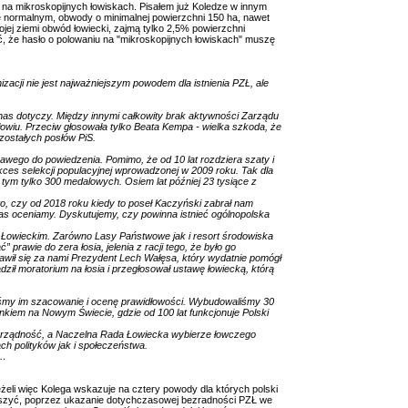
na mikroskopijnych łowiskach. Pisałem już Koledze w innym
e normalnym, obwody o minimalnej powierzchni 150 ha, nawet
jej ziemi obwód łowiecki, zajmą tylko 2,5% powierzchni
, że hasło o polowaniu na "mikroskopijnych łowiskach" muszę
acji nie jest najważniejszym powodem dla istnienia PZŁ, ale
nas dotyczy. Między innymi całkowity brak aktywności Zarządu
iu. Przeciw głosowała tylko Beata Kempa - wielka szkoda, że
ozostałych posłów PiS.
kawego do powiedzenia. Pomimo, że od 10 lat rozdziera szaty i
ukces selekcji populacyjnej wprowadzonej w 2009 roku. Tak dla
 tym tylko 300 medalowych. Osiem lat później 23 tysiące z
to, czy od 2018 roku kiedy to poseł Kaczyński zabrał nam
as oceniamy. Dyskutujemy, czy powinna istnieć ogólnopolska
u Łowieckim. Zarówno Lasy Państwowe jak i resort środowiska
 prawie do zera łosia, jelenia z racji tego, że było go
awił się za nami Prezydent Lech Wałęsa, który wydatnie pomógł
ził moratorium na łosia i przegłosował ustawę łowiecką, którą
śmy im szacowanie i ocenę prawidłowości. Wybudowaliśmy 30
ynkiem na Nowym Świecie, gdzie od 100 lat funkcjonuje Polski
orządność, a Naczelna Rada Łowiecka wybierze łowczego
h polityków jak i społeczeństwa.
e…
żeli więc Kolega wskazuje na cztery powody dla których polski
ieszyć, poprzez ukazanie dotychczasowej bezradności PZŁ we