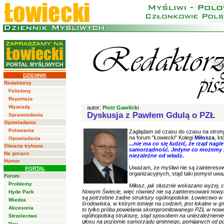
DZIENNIK
Redaktorzy
Felietony
Reportaże
Wywiady
autor:
Piotr Gawlicki
Dyskusja z Pawłem Gdulą o PZŁ
Sprawozdania
Opowiadania
Polowania
Zaglądam od czasu do czasu na stron
na forum "Łowiecki" Kolegi
Miłosza
, k
Opowiadania
...nie ma co się łudzić, że rząd na
Otwarta trybuna
samorządność. Jedyne co możemy zr
Na gorąco
niezależne od władz.
Humor
Uważam, że myśliwi nie są zainteresow
PORTAL
organizacyjnych, stąd taki pomysł uwa
Forum
Problemy
Miłosz, jak słusznie wskazano wyżej, c
Nowym Świecie, więc również nie są zainteresowani nowymi
Hyde Park
są potrzebne żadne struktury ogólnopolskie. Łowiectwo w
Wiedza
środowiska, w którym istnieje na codzień, jest lokalne w g
Akcesoria
to tylko próba powielania skompromitowanego PZŁ w nowej
ogólnopolską strukturę, stąd sposobem na uniezależnienie s
Strzelectwo
głosu na poziomie samorządu gminnego, pomijanych od pon
Psy