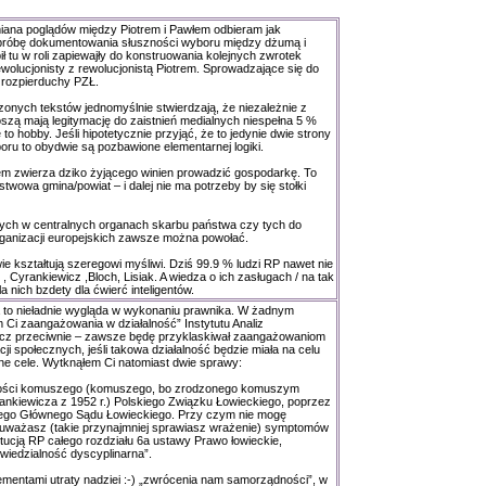
iana poglądów między Piotrem i Pawłem odbieram jak
 próbę dokumentowania słuszności wyboru między dżumą i
ił tu w roli zapiewajły do konstruowania kolejnych zwrotek
ewolucjonisty z rewolucjonistą Piotrem. Sprowadzające się do
 rozpierduchy PZŁ.
onych tekstów jednomyślnie stwierdzają, że niezależnie z
głoszą mają legitymację do zaistnień medialnych niespełna 5 %
to hobby. Jeśli hipotetycznie przyjąć, że to jedynie dwie strony
ru to obydwie są pozbawione elementarnej logiki.
elem zwierza dziko żyjącego winien prowadzić gospodarkę. To
stwowa gmina/powiat – i dalej nie ma potrzeby by się stołki
ących w centralnych organach skarbu państwa czy tych do
ganizacji europejskich zawsze można powołać.
e kształtują szeregowi myśliwi. Dziś 99.9 % ludzi RP nawet nie
 , Cyrankiewicz ,Bloch, Lisiak. A wiedza o ich zasługach / na tak
la nich bzdety dla ćwierć inteligentów.
a to nieładnie wygląda w wykonaniu prawnika. W żadnym
 Ci zaangażowania w działalność” Instytutu Analiz
z przeciwnie – zawsze będę przyklaskiwał zaangażowaniom
cji społecznych, jeśli takowa działalność będzie miała na celu
ne cele. Wytknąłem Ci natomiast dwie sprawy:
lności komuszego (komuszego, bo zrodzonego komuszym
rankiewicza z 1952 r.) Polskiego Związku Łowieckiego, poprzez
ziego Głównego Sądu Łowieckiego. Przy czym nie mogę
zauważasz (takie przynajmniej sprawiasz wrażenie) symptomów
tucją RP całego rozdziału 6a ustawy Prawo łowieckie,
iedzialność dyscyplinarna”.
ementami utraty nadziei :-) „zwrócenia nam samorządności”, w