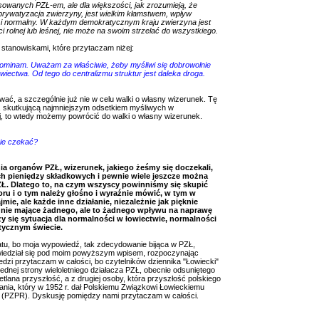
sowanych PZŁ-em, ale dla większości, jak zrozumieją, że
 prywatyzacja zwierzyny, jest wielkim kłamstwem, wpływ
lny i normalny. W każdym demokratycznym kraju zwierzyna jest
 rolnej lub leśnej, nie może na swoim strzelać do wszystkiego.
 stanowiskami, które przytaczam niżej:
pominam. Uważam za właściwie, żeby myśliwi się dobrowolnie
wiectwa. Od tego do centralizmu struktur jest daleka droga.
ować, a szczególnie już nie w celu walki o własny wizerunek. Tę
Ł, skutkującą najmniejszym odsetkiem myśliwych w
j, to wtedy możemy powrócić do walki o własny wizerunek.
rnie czekać?
ia organów PZŁ, wizerunek, jakiego żeśmy się doczekali,
 pieniędzy składkowych i pewnie wiele jeszcze można
Ł. Dlatego to, na czym wszyscy powinniśmy się skupić
ru i o tym należy głośno i wyraźnie mówić, w tym w
ie, ale każde inne działanie, niezależnie jak pięknie
y nie mające żadnego, ale to żadnego wpływu na naprawę
y się sytuacja dla normalności w łowiectwie, normalności
atycznym świecie.
matu, bo moja wypowiedź, tak zdecydowanie bijąca w PZŁ,
wiedział się pod moim powyższym wpisem, rozpoczynając
dzi przytaczam w całości, bo czytelników dziennika "Łowiecki"
ednej strony wieloletniego działacza PZŁ, obecnie odsuniętego
tlana przyszłość, a z drugiej osoby, która przyszłość polskiego
nia, który w 1952 r. dał Polskiemu Związkowi Łowieckiemu
nej (PZPR). Dyskusję pomiędzy nami przytaczam w całości.