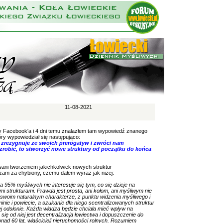
11-08-2021
y Facebook'a i 4 dni temu znalazłem tam wypowiedź znanego
tóry wypowiedział się następująco:
gle zrezygnuje ze swoich prerogatyw i zwróci nam
obić, to stworzyć nowe struktury od początku do końca
ani tworzeniem jakichkolwiek nowych struktur
żam za chybiony, czemu dałem wyraz jak niżej:
a 95% myśliwych nie interesuje się tym, co się dzieje na
 strukturami. Prawda jest prosta, ani kołom, ani myśliwym nie
 swoim naturalnym charakterze, z punktu widzenia myśliwego i
minie i powiecie, a szukanie dla niego scentralizowanych struktur
 odsłonie. Każda władza będzie chciała mieć wpływ na
ię od niej jest decentralizacja łowiectwa i dopuszczenie do
ad 60 lat, właścicieli nieruchomości rolnych. Rozumiem