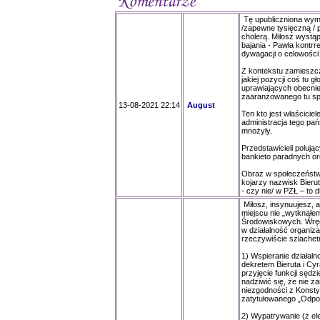
Tę upubliczniona wym
/zapewne tysięczną /
cholerą. Miłosz wystąp
bajania - Pawła kontrr
dywagacji o celowości
Z kontekstu zamieszcz
jakiej pozycji coś tu 
uprawiających obecnie 
zaaranżowanego tu spo
13-08-2021 22:14
August
Ten kto jest właścici
administracja tego pań
mnożyły.
Przedstawicieli poluj
bankieto paradnych or
Obraz w społeczeństwi
kojarzy nazwisk Bierut
- czy nie/ w PZŁ – to d
Miłosz, insynuujesz, 
miejscu nie „wytknąłem
Środowiskowych. Wręc
w działalność organiza
rzeczywiście szlachet
1) Wspieranie działa
dekretem Bieruta i Cy
przyjęcie funkcji sęd
nadziwić się, że nie 
niezgodności z Konsty
zatytułowanego „Odpow
2) Wypatrywanie (z el