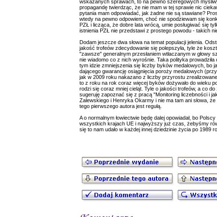
wskazanych sprawach, to na pewno szeregowych myśliwyc
propagandę twierdząc, że nie mam w tej sprawie nic cieka
pytania mam odpowiadać, jak żadne nie są stawiane? Pros
wtedy na pewno odpowiem, choć nie spodziewam się konkr
PZŁ i licząca, że dobre lata wrócą, umie posługiwać się 
istnienia PZŁ nie przedstawi z prostego powodu - takich ni
Dodam jeszcze dwa słowa na temat populacji jelenia. Odstrz
jakość trofeów zdecydowanie się polepszyła, tyle że koszte
"zawsze" generalnym przesłaniem wtłaczanym w głowy s
nie wiadomo co z nich wyrośnie. Taka polityka prowadziła
tym idzie zmniejszenia się liczby byków medalowych, bo ja
dającego gwarancję osiągnięcia poroży medalowych (prz
jak w 2009 roku nakazano z liczby przyrostu zrealizowane
to z roku na rok coraz więcej byków dożywało do wieku p
rodzi się coraz mniej cieląt. Tyle o jakości trofeów, a co do
sugeruję zapoznać się z pracą "Monitoring liczebności i ja
Zalewskiego i Henryka Okarmy i nie ma tam ani słowa, że 
tego pierwszego autora jest regułą.
A o normalnym łowiectwie będę dalej opowiadał, bo Polscy 
wszystkich krajach UE i najwyższy już czas, żebyśmy równ
się to nam udało w każdej innej dziedzinie życia po 1989 r