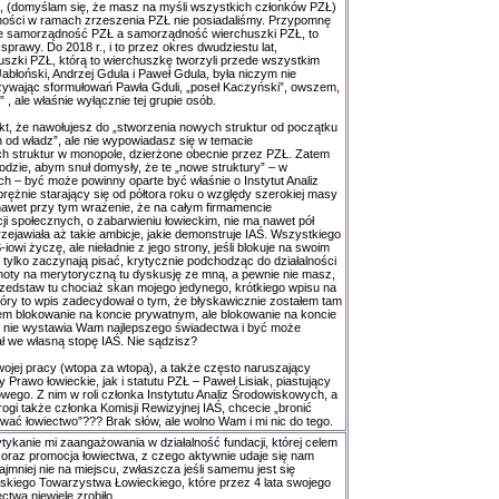
, (domyślam się, że masz na myśli wszystkich członków PZŁ)
ności w ramach zrzeszenia PZŁ nie posiadaliśmy. Przypomnę
, że samorządność PZŁ a samorządność wierchuszki PZŁ, to
 sprawy. Do 2018 r., i to przez okres dwudziestu lat,
zki PZŁ, którą to wierchuszkę tworzyli przede wszystkim
abłoński, Andrzej Gdula i Paweł Gdula, była niczym nie
żywając sformułowań Pawła Gduli, „poseł Kaczyński”, owszem,
, ale właśnie wyłącznie tej grupie osób.
kt, że nawołujesz do „stworzenia nowych struktur od początku
 od władz”, ale nie wypowiadasz się w temacie
ch struktur w monopole, dzierżone obecnie przez PZŁ. Zatem
kodzie, abym snuł domysły, że te „nowe struktury” – w
ch – być może powinny oparte być właśnie o Instytut Analiz
rężnie starający się od półtora roku o względy szerokiej masy
awet przy tym wrażenie, że na całym firmamencie
ji społecznych, o zabarwieniu łowieckim, nie ma nawet pół
przejawiała aż takie ambicje, jakie demonstruje IAŚ. Wszystkiego
owi życzę, ale nieładnie z jego strony, jeśli blokuje na swoim
 tylko zaczynają pisać, krytycznie podchodząc do działalności
choty na merytoryczną tu dyskusję ze mną, a pewnie nie masz,
przedstaw tu chociaż skan mojego jedynego, krótkiego wpisu na
ry to wpis zadecydował o tym, że błyskawicznie zostałem tam
m blokowanie na koncie prywatnym, ale blokowanie na koncie
j, nie wystawia Wam najlepszego świadectwa i być może
ał we własną stopę IAŚ. Nie sądzisz?
wojej pracy (wtopa za wtopą), a także często naruszający
Prawo łowieckie, jak i statutu PZŁ – Paweł Lisiak, piastujący
wego. Z nim w roli członka Instytutu Analiz Środowiskowych, a
gi także członka Komisji Rewizyjnej IAŚ, chcecie „bronić
ać łowiectwo”??? Brak słów, ale wolno Wam i mi nic do tego.
ykanie mi zaangażowania w działalność fundacji, której celem
 oraz promocja łowiectwa, z czego aktywnie udaje się nam
jmniej nie na miejscu, zwłaszcza jeśli samemu jest się
skiego Towarzystwa Łowieckiego, które przez 4 lata swojego
ectwa niewiele zrobiło.