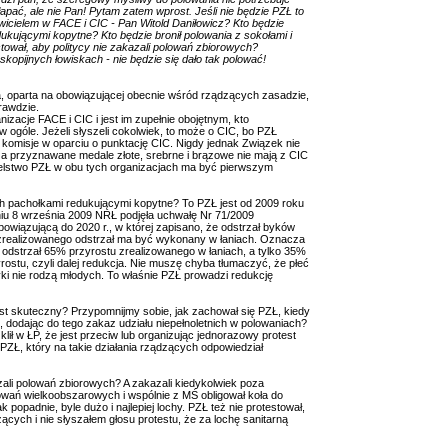
apać, ale nie Pan! Pytam zatem wprost. Jeśli nie będzie PZŁ to
icielem w FACE i CIC - Pan Witold Daniłowicz? Kto będzie
dukującymi kopytne? Kto będzie bronił polowania z sokołami i
tował, aby politycy nie zakazali polowań zbiorowych?
kopijnych łowiskach - nie będzie się dało tak polować!
, oparta na obowiązującej obecnie wśród rządzących zasadzie,
prawdzie.
nizacje FACE i CIC i jest im zupełnie obojętnym, kto
w ogóle. Jeżeli słyszeli cokolwiek, to może o CIC, bo PZŁ
 komisje w oparciu o punktację CIC. Nigdy jednak Związek nie
C, a przyznawane medale złote, srebrne i brązowe nie mają z CIC
cielstwo PZŁ w obu tych organizacjach ma być pierwszym
ych pachołkami redukującymi kopytne? To PZŁ jest od 2009 roku
dniu 8 września 2009 NRŁ podjęła uchwałę Nr 71/2009
obowiązującą do 2020 r., w której zapisano, że odstrzał byków
zrealizowanego odstrzał ma być wykonany w łaniach. Oznacza
c odstrzał 65% przyrostu zrealizowanego w łaniach, a tylko 35%
ostu, czyli dalej redukcja. Nie muszę chyba tłumaczyć, że płeć
ki nie rodzą młodych. To właśnie PZŁ prowadzi redukcję
est skuteczny? Przypomnijmy sobie, jak zachował się PZŁ, kiedy
 dodając do tego zakaz udziału niepełnoletnich w polowaniach?
ł w ŁP, że jest przeciw lub organizując jednorazowy protest
ZŁ, który na takie działania rządzących odpowiedział
zali polowań zbiorowych? A zakazali kiedykolwiek poza
ań wielkoobszarowych i wspólnie z MŚ obligował koła do
 popadnie, byle dużo i najlepiej lochy. PZŁ też nie protestował,
cych i nie słyszałem głosu protestu, że za lochę sanitarną