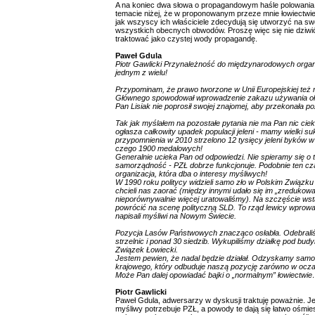
A na koniec dwa słowa o propagandowym haśle polowania 
temacie niżej, że w proponowanym przeze mnie łowiectwi
jak wszyscy ich właściciele zdecydują się utworzyć na swo
wszystkich obecnych obwodów. Proszę więc się nie dziwić
traktować jako czystej wody propagandę.
Paweł Gdula
Piotr Gawlicki Przynależność do międzynarodowych organiz
jednym z wielu!
Przypominam, że prawo tworzone w Unii Europejskiej też 
Głównego spowodował wprowadzenie zakazu używania ołow
Pan Lisiak nie poprosił swojej znajomej, aby przekonała p
Tak jak myślałem na pozostałe pytania nie ma Pan nic cie
ogłasza całkowity upadek populacji jeleni - mamy wielki s
przypomnienia w 2010 strzelono 12 tysięcy jeleni byków w
czego 1900 medalowych!
Generalnie ucieka Pan od odpowiedzi. Nie spieramy się o 
samorządność - PZŁ dobrze funkcjonuje. Podobnie ten cz
organizacja, która dba o interesy myśliwych!
W 1990 roku politycy widzieli samo zło w Polskim Związk
chcieli nas zaorać (między innymi udało się im „zredukować”
nieporównywalnie więcej uratowaliśmy). Na szczęście wst
powrócić na scenę polityczną SLD. To rząd lewicy wprowad
napisali myśliwi na Nowym Świecie.
Pozycja Lasów Państwowych znacząco osłabła. Odebrali
strzelnic i ponad 30 siedzib. Wykupiliśmy działkę pod bud
Związek Łowiecki.
Jestem pewien, że nadal będzie działał. Odzyskamy sam
krajowego, który odbuduje naszą pozycję zarówno w oczac
Może Pan dalej opowiadać bajki o „normalnym” łowiectwi
Piotr Gawlicki
Paweł Gdula, adwersarzy w dyskusji traktuję poważnie. Je
myśliwy potrzebuje PZŁ, a powody te dają się łatwo ośm