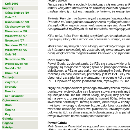
Panie Piotrze!
Król 2003
Na szczęście Pana poglądy to nieliczący się margines w
temat i wszystko sprowadza do likwidacji związku opowiad
Imprezy
modelu, ale o tym już rozmawialiśmy i wiemy, że mamy inn
Ośno/Słubice '10
Osie '10
Twierdzi Pan, że myśliwym nie potrzebna jest ogólnopolska
Przecież to Pana gminne stowarzyszenie myśliwych może
Ośno/Słubice '09
Zarządu Głównego do parlamentu można wysyłać Arka Pło
Ciechanowiec '08
nie sprowadzili myśliwych do roli parobków rozwiązujących k
Mirosławice '08
Kilka osób, które Wam dzisiaj przyklaskuje nie odleciało do
Mirosławice '07
myśliwym, który chce wrócić do przeszłości udając, że nie 
Nowogard '07
Sieraków W. '06
Większość myśliwych chce silnego, demokratycznego i pr
do którego z pewnością nie zapisałby się emerytowany policj
Mirosławice '06
broni, dzięki czemu mógł bezkarnie kłusować i po pijanemu
Osie '06
Sarnowice '05
Piotr Gawlicki
Paweł Gdula, życie pokazuje, że PZŁ się stacza w kierunk
Wojcieszyce '05
poglądy są marginesem słyszę tylko od propagandzistów PZŁ
Sobótka '04
składkowej, a PZŁ to wszystko, co osiągnęli w życiu. Po
Glinki '04
realizacji ich pasji łowieckiej potrzebny jest im PZŁ i cz
Tradycja
obecności zarządu, bo te w znacznym procencie kół trzym
PZŁ. Odpowiedź będzie jednoznaczna, myśliwym PZŁ nie j
Zwyczaje
Sygnały
Nigdy nie proponowałem gminnego stowarzyszenia myśliw
Mundur
powiatowe, wojewódzkie czy krajowe stowarzyszenia myśliw
się Mesjaszem i nie rozumiem Kolegi, do jakiej niby przes
Cer. sztandar.
już na pewno z przeszłości ostatnich ponad 60 lat, tylko 
Ogłoszenia
łowiectwie normalnym, mówię o takim, jaki istnieje w każ
Broń
myśliwych w grupy o dowolnej liczbie członków, uczestnict
tworzenia obwodów, dzierżaw i planowania, otwartym rynk
Optyka
polowania, itd., czyli na zasadach obowiązujących w pań
Psy
swoje łowiectwo na wzorach postsowieckich.
Galeria
Paweł Gdula
Pogoda
Piotr Gawlicki Panie Piotrze poprzednim razem uzgodniliś
Księżyc
Widzę, że nie złapał Pan mojego pytania. Wielokrotnie twi