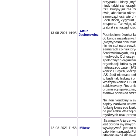
przypadku, kiedy „my”
nigdy takiej samorząd
Ci tu kolejny już raz
dwie, absolutnie różne
samorządność wierchus
Lech Bloch, Zygmunt J
zmącona. Tak więc, u
„zabrał samorządność” 
Artur
13-08-2021 14:05
Jesionowicz
Podniosłem również fa
do końca niezależnych
(nie)wyposażenia taki
nic nie stoi na przesz
zamiarach co niektóry
Środowiskowych, tak p
myśliwych. Odnoszę n
społecznych organizac
organizacji, która by 
najlepszego zatem IAS-i
koncie FB tych, którzy
IAŚ. Jeśli nie masz o
to bądź tak łaskaw i 
Waszym koncie FB, któ
zablokowany. Rozumie
organizacji społeczne
stanowi poniekąd strz
No i ten nieudolny w s
zapisy zarówno ustawy 
funkcję łowczego krajo
na początku Waszej dro
myśliwych oraz promow
Szanowny Arturze, wyt
jest obrona myśliwych
13-08-2021 11:58
Miłosz
wywiązywać, jest co na
członkiem zarządu Pol
istnienia jakoś dla łowi