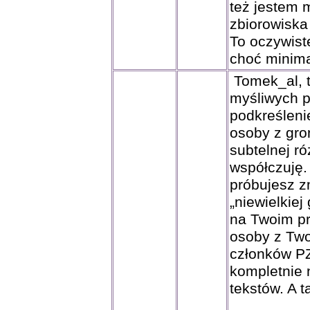
też jestem 
zbiorowiska
To oczywist
choć minima
Tomek_al, t
myśliwych p
podkreśleni
osoby z gron
subtelnej ró
współczuję.
próbujesz z
„niewielkiej
na Twoim prz
osoby z Two
członków PZ
kompletnie 
tekstów. A t