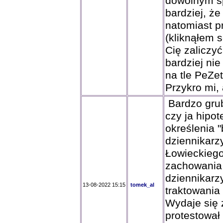
dowolnym s
bardziej, że
natomiast 
(kliknąłem 
Cię zaliczy
bardziej ni
na tle PeZet
Przykro mi, 
Bardzo grub
czy ja hipo
określenia 
dziennikarz
Łowieckiego
zachowania
dziennikarz
13-08-2022 15:15
tomek_al
traktowania
Wydaje się 
protestował