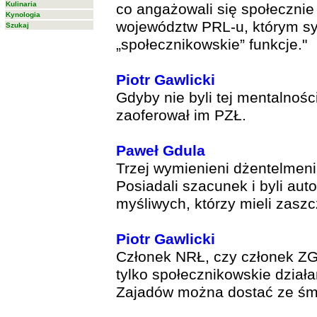
Kulinaria
co angażowali się społeczni
Kynologia
województw PRL-u, którym sy
Szukaj
„społecznikowskie” funkcje."
Piotr Gawlicki
Gdyby nie byli tej mentalności
zaoferował im PZŁ.
Paweł Gdula
Trzej wymienieni dżentelmeni
Posiadali szacunek i byli aut
myśliwych, którzy mieli zaszc
Piotr Gawlicki
Członek NRŁ, czy członek ZG
tylko społecznikowskie dzia
Zajadów można dostać ze śm