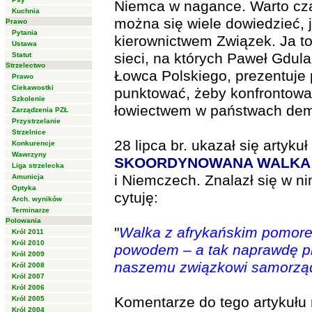
Niemca w nagance. Warto cza
Kuchnia
można się wiele dowiedzieć, ja
Prawo
Pytania
kierownictwem Związek. Ja to
Ustawa
sieci, na których Paweł Gdula
Statut
Strzelectwo
Łowca Polskiego, prezentuje 
Prawo
Ciekawostki
punktować, żeby konfrontow
Szkolenie
łowiectwem w państwach dem
Zarządzenia PZŁ
Przystrzelanie
Strzelnice
28 lipca br. ukazał się artyku
Konkurencje
Wawrzyny
SKOORDYNOWANA WALKA
Liga strzelecka
i Niemczech. Znalazł się w n
Amunicja
Optyka
cytuję:
Arch. wyników
Terminarze
Polowania
"
Walka z afrykańskim pomor
Król 2011
Król 2010
powodem – a tak naprawdę p
Król 2009
naszemu związkowi samorząd
Król 2008
Król 2007
Król 2006
Komentarze do tego artykułu
Król 2005
Król 2004