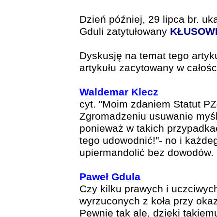
Dzień później, 29 lipca br. uk
Gduli zatytułowany
KŁUSOW
Dyskusję na temat tego artyk
artykułu zacytowany w całośc
Waldemar Klecz
cyt. "Moim zdaniem Statut P
Zgromadzeniu usuwanie myśl
ponieważ w takich przypadkac
tego udowodnić!"- no i każd
upiermandolić bez dowodów.
Paweł Gdula
Czy kilku prawych i uczciwyc
wyrzuconych z koła przy okaz
Pewnie tak ale, dzięki takie