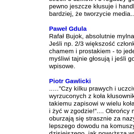
pewno jeszcze kłusuje i handl
bardziej, że tworzycie media..
Paweł Gdula
Rafał Bujok, absolutnie mylna 
Jeśli np. 2/3 większość członk
chamem i prostakiem - to je
myśliwi tajnie głosują i jeśli
wpisowe.
Piotr Gawlicki
..…”Czy kilku prawych i uczc
wyrzuconych z koła kłusownik
takiemu zapisowi w wielu ko
i żyć w zgodzie!”.... Obrońcy
oburzają się strasznie za n
lepszego dowodu na komuszy
dzisiejszego, jak powyższa 