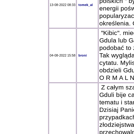
polskich " 
13-08-2022 08:33
tomek_al
energii poś
popularyzac
określenia. 
"Kibic". mied
Gdula lub Ga
podobać to 
Tak wygląd
04-08-2022 15:58
broni
cytatu. Myli
obdzieli Gd
O R M A L N
Z całym sza
Gduli bije c
tematu i st
Dzisiaj Pani
przypadkach
złodziejstw
przechowaln