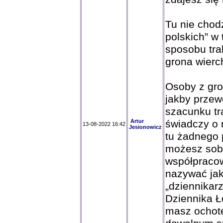
Tu nie chod
polskich” w
sposobu tra
grona wierc
Osoby z gro
jakby przew
szacunku tra
Artur
świadczy o 
13-08-2022 16:42
Jesionowicz
tu żadnego 
możesz sobi
współpraco
nazywać jak
„dziennikar
Dziennika Ło
masz ochotę