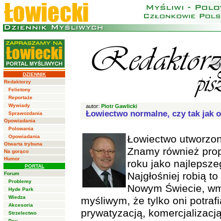
DZIENNIK
Redaktorzy
Felietony
Reportaże
Wywiady
autor:
Piotr Gawlicki
Łowiectwo normalne, czy tak jak o
Sprawozdania
Opowiadania
Polowania
Łowiectwo utworzon
Opowiadania
Otwarta trybuna
Znamy również pro
Na gorąco
Humor
roku jako najlepsze
PORTAL
Najgłośniej robią to
Forum
Problemy
Nowym Świecie, w
Hyde Park
Wiedza
myśliwym, że tylko oni potraf
Akcesoria
prywatyzacją, komercjalizacj
Strzelectwo
Psy