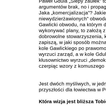
Paweł Gdula „Ślepy zaułek” t
argumentów brak, no i propa
Jaka „komercjalizacja”? Jakie
niewydzierżawionych” obwoda
Gawlicki obwodu, na którym 
wykonywać plany, to założą z
dobrowolne stowarzyszenia, ko
zapiszą, w jaki sposób można
kole Gawlickiego po prawom
wyrzuci zarząd, a w kole Gdu
kłusownictwo wyrzuci „demok
czerpiąc wzory z komuszego
Jest dwóch myśliwych, w jedn
przyszłości dla łowiectwa w P
Która wizja jest bliższa Tob