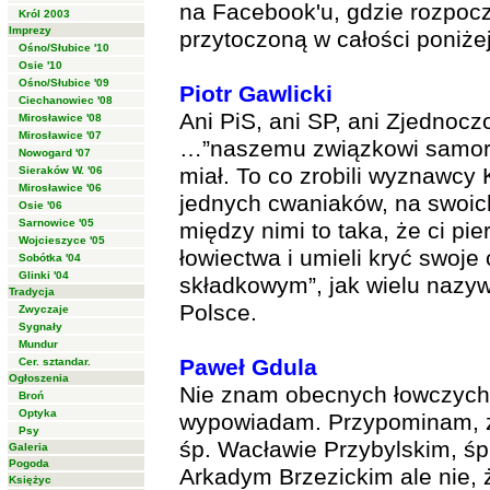
na Facebook'u, gdzie rozpoc
Król 2003
Imprezy
przytoczoną w całości poniżej
Ośno/Słubice '10
Osie '10
Ośno/Słubice '09
Piotr Gawlicki
Ciechanowiec '08
Ani PiS, ani SP, ani Zjednocz
Mirosławice '08
Mirosławice '07
…”naszemu związkowi samorząd
Nowogard '07
miał. To co zrobili wyznawcy 
Sieraków W. '06
Mirosławice '06
jednych cwaniaków, na swoic
Osie '06
Sarnowice '05
między nimi to taka, że ci pi
Wojcieszyce '05
łowiectwa i umieli kryć swoj
Sobótka '04
Glinki '04
składkowym”, jak wielu nazy
Tradycja
Polsce.
Zwyczaje
Sygnały
Mundur
Paweł Gdula
Cer. sztandar.
Ogłoszenia
Nie znam obecnych łowczych 
Broń
Optyka
wypowiadam. Przypominam, ż
Psy
śp. Wacławie Przybylskim, śp
Galeria
Pogoda
Arkadym Brzezickim ale nie, ż
Księżyc