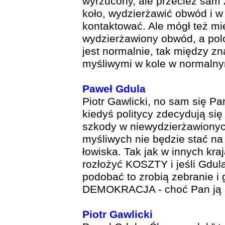
wyrzucony, ale przecież sam 
koło, wydzierżawić obwód i w
kontaktować. Ale mógł też mie
wydzierżawiony obwód, a polo
jest normalnie, tak między zn
myśliwymi w kole w normalny
Paweł Gdula
Piotr Gawlicki, no sam się Pa
kiedyś politycy zdecydują się
szkody w niewydzierżawionyc
myśliwych nie będzie stać n
łowiska. Tak jak w innych kra
rozłożyć KOSZTY i jeśli Gdula
podobać to zrobią zebranie i
DEMOKRACJA - choć Pan ją
Piotr Gawlicki