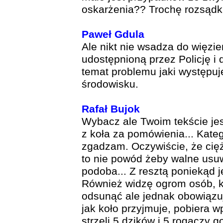
oskarżenia?? Trochę rozsądk
Paweł Gdula
Ale nikt nie wsadza do więzie
udostępnioną przez Policję i 
temat problemu jaki występuj
środowisku.
Rafał Bujok
Wybacz ale Twoim tekście je
z koła za pomówienia... Kateg
zgadzam. Oczywiście, że cię
to nie powód żeby walne usuw
podoba... Z resztą poniekąd j
Również widzę ogrom osób, k
odsunąć ale jednak obowiązują
jak koło przyjmuje, pobiera w
strzeli 5 dzików i 5 rogaczy g