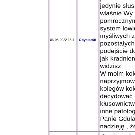
jedynie słus
właśnie Wy 
pomrocznymi
system łowi
myśliwych z
03-08-2022 13:41
Odyniec60
pozostałych 
podejście d
jak kradnie
widzisz.
W moim kole
naprzyjmowa
kolegów kol
decydować c
kłusownictw
inne patolo
Panie Gdula
nadzieję , ż