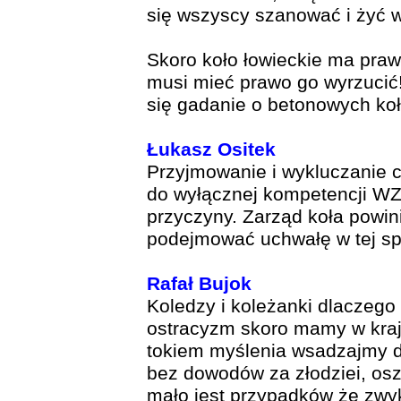
się wszyscy szanować i żyć w
Skoro koło łowieckie ma praw
musi mieć prawo go wyrzucić
się gadanie o betonowych ko
Łukasz Ositek
Przyjmowanie i wykluczanie 
do wyłącznej kompetencji WZ
przyczyny. Zarząd koła powi
podejmować uchwałę w tej spra
Rafał Bujok
Koledzy i koleżanki dlaczeg
ostracyzm skoro mamy w kraju
tokiem myślenia wsadzajmy d
bez dowodów za złodziei, osz
mało jest przypadków że zwy