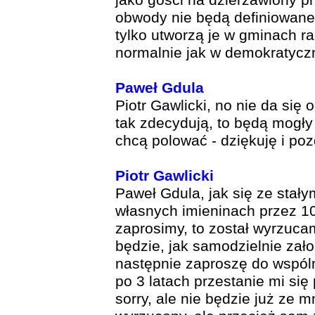
jako gości na dzierżawiony p
obwody nie będą definiowane
tylko utworzą je w gminach ra
normalnie jak w demokratyczn
Paweł Gdula
Piotr Gawlicki, no nie da się o
tak zdecydują, to będą mogły
chcą polować - dziękuję i po
Piotr Gawlicki
Paweł Gdula, jak się ze sta
własnych imieninach przez 10
zaprosimy, to został wyrzuca
będzie, jak samodzielnie zał
następnie zaproszę do wspól
po 3 latach przestanie mi si
sorry, ale nie będzie już ze