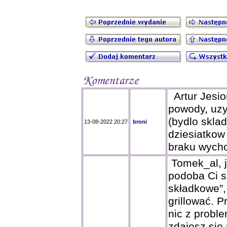
Artur Jesio
powody, uzy
(bydlo skla
13-08-2022 20:27
broni
dziesiatkow
braku wych
Tomek_al, 
podoba Ci si
składkowe”,
grillować. 
nic z probl
zdajesz się