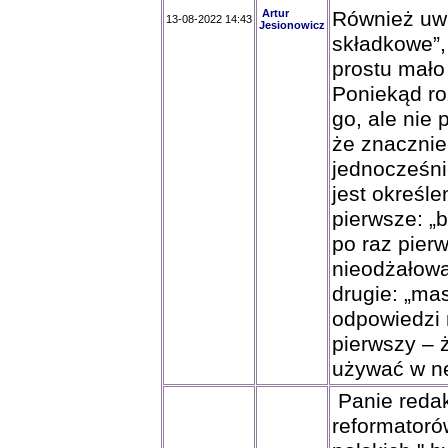
Artur
Również uwa
13-08-2022 14:43
Jesionowicz
składkowe”, 
prostu mało
Poniekąd r
go, ale nie
że znacznie 
jednocześni
jest określ
pierwsze: „
po raz pierw
nieodżałowa
drugie: „ma
odpowiedzi 
pierwszy – 
używać w ne
Panie redak
reformatoró