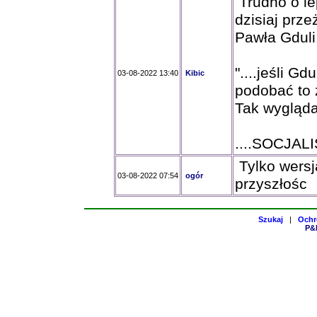
Trudno o le
dzisiaj prze
Pawła Gduli
"....jeśli G
03-08-2022 13:40
Kibic
podobać to 
Tak wygląd
....SOCJAL
Tylko wersj
03-08-2022 07:54
ogór
przyszłośc
Szukaj
|
Ochr
P&H