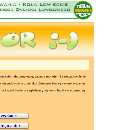
na automatyczną wagę, wrzuca monetę... i z niezadowoleniem
w niezadowolona z wyniku. Zdejmuje bluzkę - wynik ważenia
na to podchodzi przyglądający się temu facet i wręczając jej