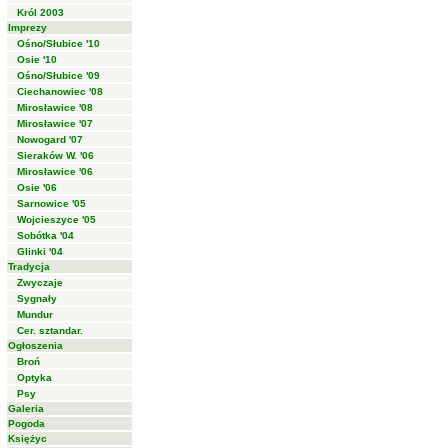
Król 2003
Imprezy
Ośno/Słubice '10
Osie '10
Ośno/Słubice '09
Ciechanowiec '08
Mirosławice '08
Mirosławice '07
Nowogard '07
Sieraków W. '06
Mirosławice '06
Osie '06
Sarnowice '05
Wojcieszyce '05
Sobótka '04
Glinki '04
Tradycja
Zwyczaje
Sygnały
Mundur
Cer. sztandar.
Ogłoszenia
Broń
Optyka
Psy
Galeria
Pogoda
Księżyc