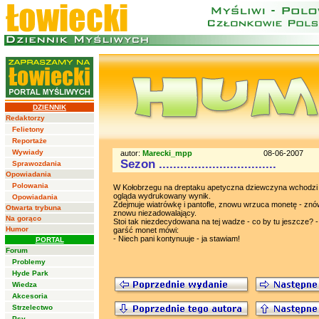
DZIENNIK
Redaktorzy
Felietony
Reportaże
Wywiady
autor:
Marecki_mpp
08-06-2007
Sezon .................................
Sprawozdania
Opowiadania
Polowania
W Kołobrzegu na dreptaku apetyczna dziewczyna wchodzi 
ogląda wydrukowany wynik.
Opowiadania
Zdejmuje wiatrówkę i pantofle, znowu wrzuca monetę - znó
Otwarta trybuna
znowu niezadowalający.
Na gorąco
Stoi tak niezdecydowana na tej wadze - co by tu jeszcze? - 
Humor
garść monet mówi:
- Niech pani kontynuuje - ja stawiam!
PORTAL
Forum
Problemy
Hyde Park
Wiedza
Akcesoria
Strzelectwo
Psy