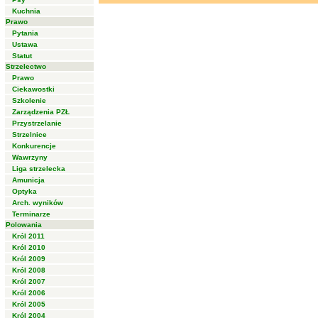
Kuchnia
Prawo
Pytania
Ustawa
Statut
Strzelectwo
Prawo
Ciekawostki
Szkolenie
Zarządzenia PZŁ
Przystrzelanie
Strzelnice
Konkurencje
Wawrzyny
Liga strzelecka
Amunicja
Optyka
Arch. wyników
Terminarze
Polowania
Król 2011
Król 2010
Król 2009
Król 2008
Król 2007
Król 2006
Król 2005
Król 2004