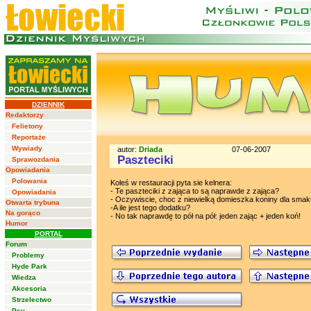
DZIENNIK
Redaktorzy
Felietony
Reportaże
Wywiady
autor:
Driada
07-06-2007
Paszteciki
Sprawozdania
Opowiadania
Polowania
Koleś w restauracji pyta sie kelnera:
- Te paszteciki z zająca to są naprawde z zająca?
Opowiadania
- Oczywiscie, choc z niewielką domieszka koniny dla smak
Otwarta trybuna
-A ile jest tego dodatku?
Na gorąco
- No tak naprawdę to pół na pół: jeden zając + jeden koń!
Humor
PORTAL
Forum
Problemy
Hyde Park
Wiedza
Akcesoria
Strzelectwo
Psy