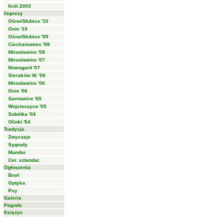
Król 2003
Imprezy
Ośno/Słubice '10
Osie '10
Ośno/Słubice '09
Ciechanowiec '08
Mirosławice '08
Mirosławice '07
Nowogard '07
Sieraków W. '06
Mirosławice '06
Osie '06
Sarnowice '05
Wojcieszyce '05
Sobótka '04
Glinki '04
Tradycja
Zwyczaje
Sygnały
Mundur
Cer. sztandar.
Ogłoszenia
Broń
Optyka
Psy
Galeria
Pogoda
Księżyc