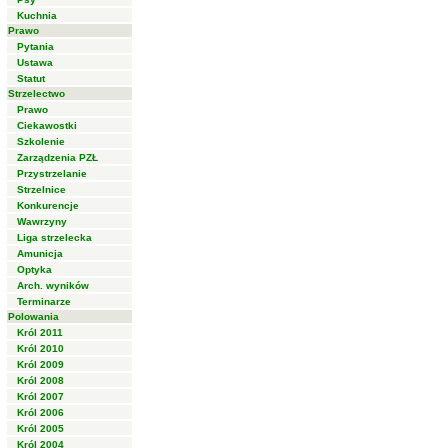
Kuchnia
Prawo
Pytania
Ustawa
Statut
Strzelectwo
Prawo
Ciekawostki
Szkolenie
Zarządzenia PZŁ
Przystrzelanie
Strzelnice
Konkurencje
Wawrzyny
Liga strzelecka
Amunicja
Optyka
Arch. wyników
Terminarze
Polowania
Król 2011
Król 2010
Król 2009
Król 2008
Król 2007
Król 2006
Król 2005
Król 2004