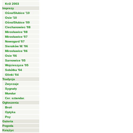
Król 2003
Imprezy
Ośno/Słubice '10
Osie '10
Ośno/Słubice '09
Ciechanowiec '08
Mirosławice '08
Mirosławice '07
Nowogard '07
Sieraków W. '06
Mirosławice '06
Osie '06
Sarnowice '05
Wojcieszyce '05
Sobótka '04
Glinki '04
Tradycja
Zwyczaje
Sygnały
Mundur
Cer. sztandar.
Ogłoszenia
Broń
Optyka
Psy
Galeria
Pogoda
Księżyc