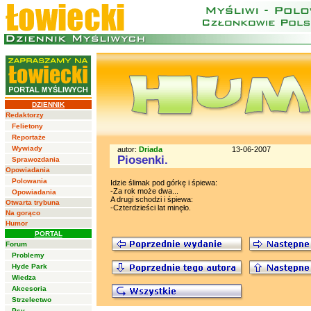
DZIENNIK
Redaktorzy
Felietony
Reportaże
Wywiady
autor:
Driada
13-06-2007
Piosenki.
Sprawozdania
Opowiadania
Polowania
Idzie ślimak pod górkę i śpiewa:
-Za rok może dwa...
Opowiadania
A drugi schodzi i śpiewa:
Otwarta trybuna
-Czterdzieści lat minęło.
Na gorąco
Humor
PORTAL
Forum
Problemy
Hyde Park
Wiedza
Akcesoria
Strzelectwo
Psy