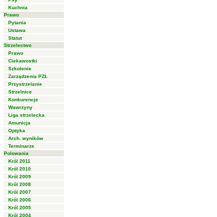
Kuchnia
Prawo
Pytania
Ustawa
Statut
Strzelectwo
Prawo
Ciekawostki
Szkolenie
Zarządzenia PZŁ
Przystrzelanie
Strzelnice
Konkurencje
Wawrzyny
Liga strzelecka
Amunicja
Optyka
Arch. wyników
Terminarze
Polowania
Król 2011
Król 2010
Król 2009
Król 2008
Król 2007
Król 2006
Król 2005
Król 2004