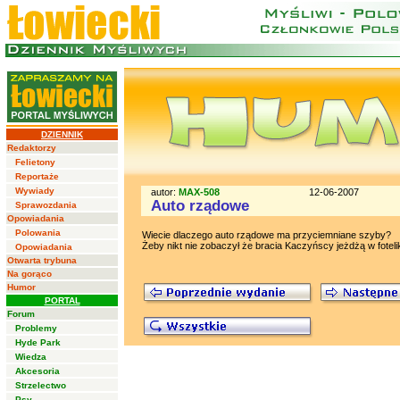
DZIENNIK
Redaktorzy
Felietony
Reportaże
Wywiady
autor:
MAX-508
12-06-2007
Auto rządowe
Sprawozdania
Opowiadania
Polowania
Wiecie dlaczego auto rządowe ma przyciemniane szyby?
Żeby nikt nie zobaczył że bracia Kaczyńscy jeżdżą w fotelik
Opowiadania
Otwarta trybuna
Na gorąco
Humor
PORTAL
Forum
Problemy
Hyde Park
Wiedza
Akcesoria
Strzelectwo
Psy