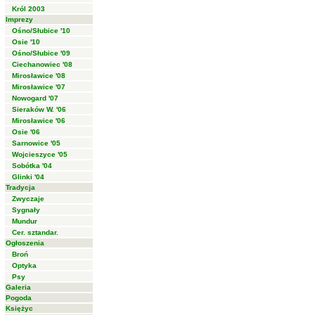
Król 2003
Imprezy
Ośno/Słubice '10
Osie '10
Ośno/Słubice '09
Ciechanowiec '08
Mirosławice '08
Mirosławice '07
Nowogard '07
Sieraków W. '06
Mirosławice '06
Osie '06
Sarnowice '05
Wojcieszyce '05
Sobótka '04
Glinki '04
Tradycja
Zwyczaje
Sygnały
Mundur
Cer. sztandar.
Ogłoszenia
Broń
Optyka
Psy
Galeria
Pogoda
Księżyc