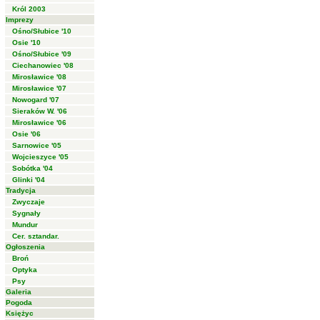
Król 2003
Imprezy
Ośno/Słubice '10
Osie '10
Ośno/Słubice '09
Ciechanowiec '08
Mirosławice '08
Mirosławice '07
Nowogard '07
Sieraków W. '06
Mirosławice '06
Osie '06
Sarnowice '05
Wojcieszyce '05
Sobótka '04
Glinki '04
Tradycja
Zwyczaje
Sygnały
Mundur
Cer. sztandar.
Ogłoszenia
Broń
Optyka
Psy
Galeria
Pogoda
Księżyc