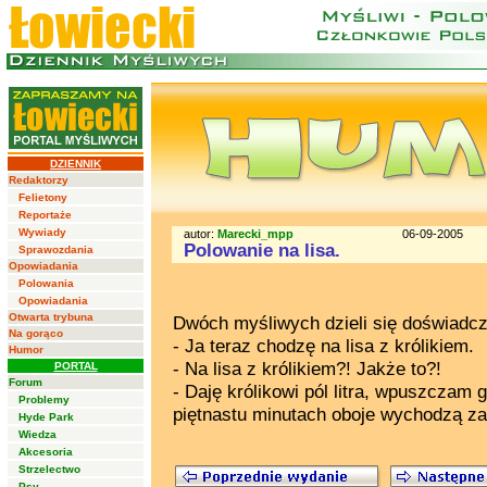
DZIENNIK
Redaktorzy
Felietony
Reportaże
Wywiady
autor:
Marecki_mpp
06-09-2005
Polowanie na lisa.
Sprawozdania
Opowiadania
Polowania
Opowiadania
Otwarta trybuna
Dwóch myśliwych dzieli się doświadcz
Na gorąco
- Ja teraz chodzę na lisa z królikiem.
Humor
- Na lisa z królikiem?! Jakże to?!
PORTAL
Forum
- Daję królikowi pól litra, wpuszczam go
Problemy
piętnastu minutach oboje wychodzą za
Hyde Park
Wiedza
Akcesoria
Strzelectwo
Psy