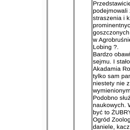
Przedstawicie
podejmowali 
straszenia i 
prominentnyc
goszczonych
w Agrobruśni
Lobing ?.
Bardzo obawi
sejmu. I stało 
Akadamia Rol
tylko sam pa
niestety nie
wymienionym 
Podobno służ
naukowych. W
być to ŻUBRY
Ogród Zoolog
daniele, kacz