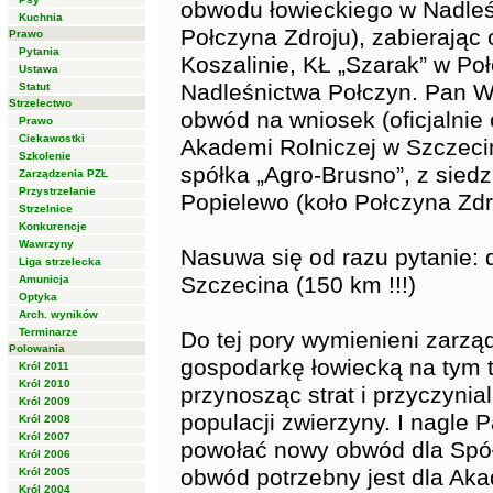
obwodu łowieckiego w Nadleśn
Kuchnia
Połczyna Zdroju), zabierając
Prawo
Pytania
Koszalinie, KŁ „Szarak” w Po
Ustawa
Nadleśnictwa Połczyn. Pan W
Statut
Strzelectwo
obwód na wniosek (oficjalnie
Prawo
Ciekawostki
Akademi Rolniczej w Szczecin
Szkolenie
spółka „Agro-Brusno”, z sied
Zarządzenia PZŁ
Przystrzelanie
Popielewo (koło Połczyna Zdr
Strzelnice
Konkurencje
Wawrzyny
Nasuwa się od razu pytanie: 
Liga strzelecka
Szczecina (150 km !!!)
Amunicja
Optyka
Arch. wyników
Terminarze
Do tej pory wymienieni zarząd
Polowania
gospodarkę łowiecką na tym t
Król 2011
Król 2010
przynosząc strat i przyczynia
Król 2009
populacji zwierzyny. I nagle
Król 2008
Król 2007
powołać nowy obwód dla Spółk
Król 2006
obwód potrzebny jest dla Akad
Król 2005
Król 2004