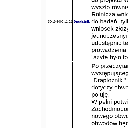
do projektu 
wyszło równi
Rolnicza wni
do badań, ty
15-11-2005 12:02
Drapieżnik
wniosek złoż
jednoczesny
udostępnić t
prowadzenia 
"szyte było to
Po przeczytan
występujące
„Drapieżnik 
dotyczy obwo
poluję.
W pełni pot
Zachodniopom
nowego obwod
obwodów będą