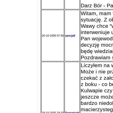
Darz Bór - P
Witam, mam 
sytuację. Z 
Wawy chce "w
interweniuje
20-10-2005 07:36
specjall
Pan wojewoda
decyzję mocn
będę wiedzia
Pozdrawiam s
Liczyłem na w
Może i nie pr
czekać z zał
z boku - co 
Kulwapie czy 
jeszcze może 
bardzo niedo
macierzysteg
19-10-2005 18:43
Drapieżnik