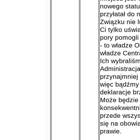
nowego statut
przyłatał do
Związku nie l
Ci tylko uświ
pory pomogli 
- to władze O
władze Centr
Ich wybraliśm
Administracj
przynajmniej 
więc bądźmy 
deklaracje br
Może będzie 
konsekwentnie
przede wszys
się na obowi
prawie.