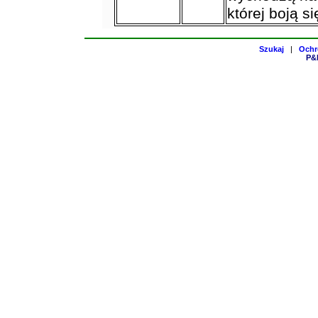
której boją s
Szukaj
|
Ochr
P&H