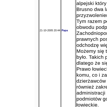
alpejski któr
Brusno dwa l
przyzwolenie
Tym razem po
obwodu podpi
21-10-2005 20:44
Papa
Zachodniopo
prawnych pos
odchodzę wię
Możemy się t
było. Takich 
dlatego że się
Prawo łowiec
komu, co i za
dzierżawców
również zakr
administracj
podmiotów go
łowieckie.