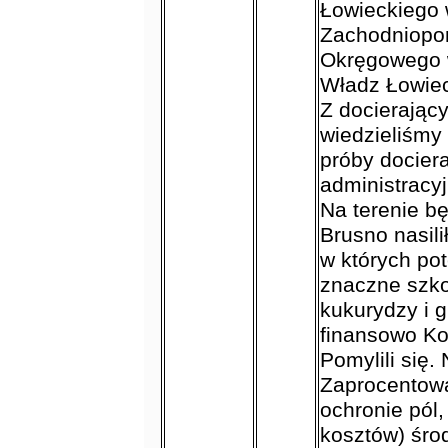
Łowieckiego
Zachodniopo
Okręgowego w
Władz Łowiec
Z docierający
wiedzieliśmy 
próby docier
administracy
Na terenie b
Brusno nasili
w których po
znaczne szko
kukurydzy i g
finansowo Ko
Pomylili się.
Zaprocentowa
ochronie pól
kosztów) środ