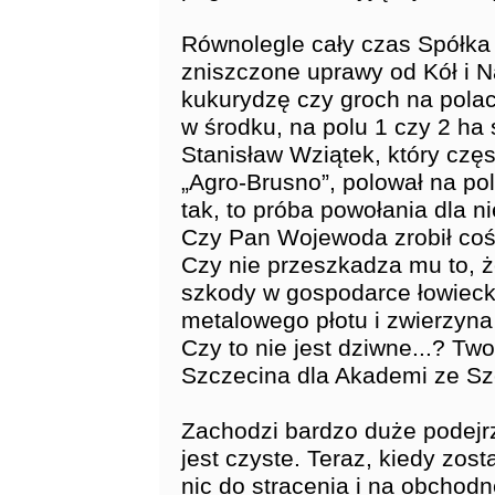
Równolegle cały czas Spółk
zniszczone uprawy od Kół i Na
kukurydzę czy groch na polach
w środku, na polu 1 czy 2 ha 
Stanisław Wziątek, który czę
„Agro-Brusno”, polował na pol
tak, to próba powołania dla n
Czy Pan Wojewoda zrobił coś
Czy nie przeszkadza mu to, ż
szkody w gospodarce łowiecki
metalowego płotu i zwierzyna n
Czy to nie jest dziwne...? T
Szczecina dla Akademi ze Sz
Zachodzi bardzo duże podejrz
jest czyste. Teraz, kiedy zos
nic do stracenia i na obchod