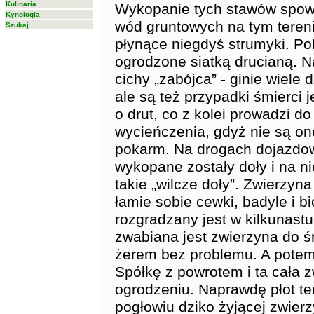
Kulinaria
Wykopanie tych stawów spow
Kynologia
wód gruntowych na tym tereni
Szukaj
płynące niegdyś strumyki. P
ogrodzone siatką drucianą. Na 
cichy „zabójca” - ginie wiele 
ale są też przypadki śmierci j
o drut, co z kolei prowadzi do
wycieńczenia, gdyż nie są on
pokarm. Na drogach dojazdow
wykopane zostały doły i na n
takie „wilcze doły”. Zwierzyn
łamie sobie cewki, badyle i bi
rozgradzany jest w kilkunastu
zwabiana jest zwierzyna do 
żerem bez problemu. A potem
Spółkę z powrotem i ta cała 
ogrodzeniu. Naprawdę płot te
pogłowiu dziko żyjącej zwierz