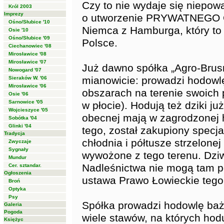
Czy to nie wydaje się niepow
Król 2003
Imprezy
o utworzenie PRYWATNEGO
Ośno/Słubice '10
Niemca z Hamburga, który to
Osie '10
Ośno/Słubice '09
Polsce.
Ciechanowiec '08
Mirosławice '08
Mirosławice '07
Już dawno spółka „Agro-Brusn
Nowogard '07
mianowicie: prowadzi hodowlę
Sieraków W. '06
Mirosławice '06
obszarach na terenie swoich p
Osie '06
Sarnowice '05
w płocie). Hodują też dziki ju
Wojcieszyce '05
obecnej mają w zagrodzonej 
Sobótka '04
Glinki '04
tego, został zakupiony spec
Tradycja
chłodnia i półtusze strzelone
Zwyczaje
Sygnały
wywożone z tego terenu. Dziwn
Mundur
Nadleśnictwa nie mogą tam po
Cer. sztandar.
Ogłoszenia
ustawa Prawo Łowieckie tego
Broń
Optyka
Psy
Spółka prowadzi hodowlę baż
Galeria
Pogoda
wiele stawów, na których hod
Księżyc