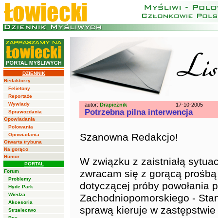
DZIENNIK
Redaktorzy
Felietony
Reportaże
Wywiady
autor:
Drapieżnik
17-10-2005
Potrzebna pilna interwencja
Sprawozdania
Opowiadania
Polowania
Szanowna Redakcjo!
Opowiadania
Otwarta trybuna
Na gorąco
Humor
W związku z zaistniałą sytuac
PORTAL
zwracam się z gorącą prośbą 
Forum
Problemy
dotyczącej próby powołania
Hyde Park
Wiedza
Zachodniopomorskiego - Stani
Akcesoria
sprawą kieruje w zastępstw
Strzelectwo
Psy