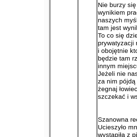
Nie burzy się
wynikiem prac
naszych myśl
tam jest wyni
To co się dz
prywatyzacji
i obojętnie k
będzie tam rz
innym miejsc
Jeżeli nie na
za nim pójdą 
żegnaj łowiec
szczekać i w
Szanowna red
Ucieszyło m
wystąpiła z 