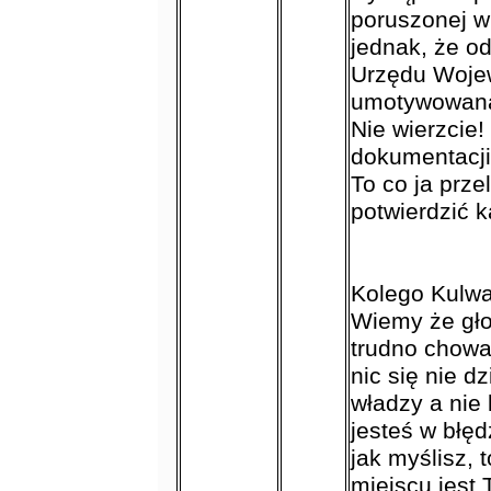
poruszonej w 
jednak, że o
Urzędu Wojew
umotywowan
Nie wierzcie!
dokumentacji
To co ja prz
potwierdzić 
Kolego Kulwap
Wiemy że gło
trudno chowa
nic się nie d
władzy a nie
jesteś w błędz
jak myślisz, 
miejscu jest