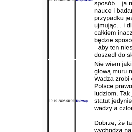
sposób... ja 
nauce i badan
przypadku jes
ujmując... i 
całkiem inacz
będzie sposó
- aby ten nie
doszedł do sk
Nie wiem jaki
głową muru ni
Wadza zrobi 
Polsce prawo
ludziom. Tak
statut jedyni
19-10-2005 08:04
Kulwap
wadzy a czł
Dobrze, że ta
wychodzą na 