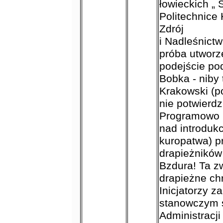
łowieckich „ 
Politechnice 
Zdrój
i Nadleśnictw
próba utworz
podejście po
Bobka - niby
Krakowski (p
nie potwierdz
Programowo 
nad introdukc
kuropatwa) p
drapieżników
Bzdura! Ta zw
drapieżne ch
Inicjatorzy z
stanowczym s
Administracj