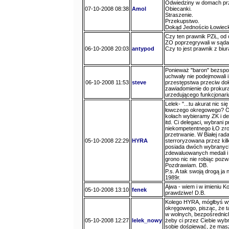
Odwiedziny w domach pr
07-10-2008 08:38
Amol
Obiecanki.
Straszenie.
Przekupstwo.
Dokąd Jednościo Łowiec
Czy ten prawnik PZŁ, od op
ZO poprzegrywali w sądac
06-10-2008 20:03
antypod
Czy to jest prawnik z biu
Ponieważ "baron" bezspor
uchwały nie podejmowali i 
06-10-2008 11:53
steve
przestępstwa przeciw dok
zawiadomienie do prokura
urzedującego funkcjonari
Lelek- "...tu akurat nic si
łowczego okregowego? Oc
kołach wybieramy ZK i de
itd. Ci delegaci, wybrani
niekompetentnego ŁO zrobić
przetrwanie. W Białej rada
05-10-2008 22:29
HYRA
sterroryzowana przez kilk
posiada dwóch wybranych 
zdewaluowanych medali i d
grono nic nie robiąc poz
Pozdrawiam. DB.
P.s. A tak swoją drogą j
1989r.
Ajwa - wiem i w imieniu K
05-10-2008 13:10
fenek
prawdziwe! D.B.
Kolego HYRA, mógłbyś wy
okręgowego, pisząc, że ta
w wolnych, bezpośrednic
05-10-2008 12:27
lelek_nowy
żeby ci przez Ciebie wybr
sobie dośpiewać, że masz