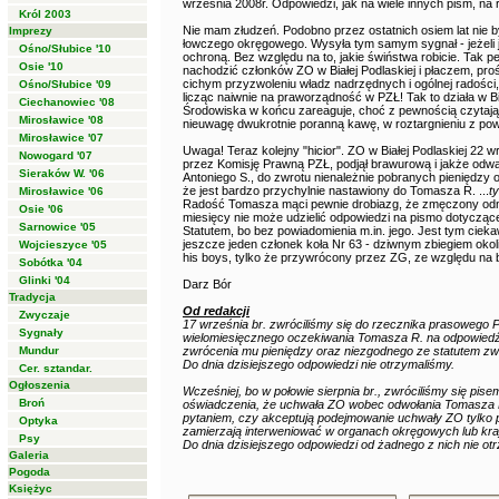
września 2008r. Odpowiedzi, jak na wiele innych pism, na 
Król 2003
Nie mam złudzeń. Podobno przez ostatnich osiem lat nie 
Imprezy
łowczego okręgowego. Wysyła tym samym sygnał - jeżeli je
Ośno/Słubice '10
ochroną. Bez względu na to, jakie świństwa robicie. Tak
Osie '10
nachodzić członków ZO w Białej Podlaskiej i płaczem, proś
cichym przyzwoleniu władz nadrzędnych i ogólnej radości, 
Ośno/Słubice '09
licząc naiwnie na praworządność w PZŁ! Tak to działa w Bi
Ciechanowiec '08
Środowiska w końcu zareaguje, choć z pewnością czytają
Mirosławice '08
nieuwagę dwukrotnie poranną kawę, w roztargnieniu z p
Mirosławice '07
Uwaga! Teraz kolejny "hicior". ZO w Białej Podlaskiej 22 
Nowogard '07
przez Komisję Prawną PZŁ, podjął brawurową i jakże odw
Sieraków W. '06
Antoniego S., do zwrotu nienależnie pobranych pieniędz
że jest bardzo przychylnie nastawiony do Tomasza R. ...
t
Mirosławice '06
Radość Tomasza mąci pewnie drobiazg, że zmęczony od
Osie '06
miesięcy nie może udzielić odpowiedzi na pismo dotyczą
Sarnowice '05
Statutem, bo bez powiadomienia m.in. jego. Jest tym ciek
jeszcze jeden członek koła Nr 63 - dziwnym zbiegiem okoli
Wojcieszyce '05
his boys, tylko że przywrócony przez ZG, ze względu na
Sobótka '04
Glinki '04
Darz Bór
Tradycja
Od redakcji
Zwyczaje
17 września br. zwróciliśmy się do rzecznika prasowego
Sygnały
wielomiesięcznego oczekiwania Tomasza R. na odpowiedź 
Mundur
zwrócenia mu pieniędzy oraz niezgodnego ze statutem zw
Do dnia dzisiejszego odpowiedzi nie otrzymaliśmy.
Cer. sztandar.
Ogłoszenia
Wcześniej, bo w połowie sierpnia br., zwróciliśmy się pise
Broń
oświadczenia, że uchwała ZO wobec odwołania Tomasza R. n
pytaniem, czy akceptują podejmowanie uchwały ZO tylko 
Optyka
zamierzają interweniować w organach okręgowych lub kra
Psy
Do dnia dzisiejszego odpowiedzi od żadnego z nich nie ot
Galeria
Pogoda
Księżyc