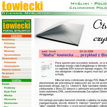
DZIENNIK
Redaktorzy
Felietony
Reportaże
Wywiady
autor:
fenek
03-10-2008
"Mafia" łowiecka ..., przykład z Bi
Sprawozdania
Opowiadania
Polowania
Poza sporem jest oczywisty wniosek, że w d
każdego innego ciała kolegialnego w demok
Opowiadania
co najmniej 50% kworum danego organu. Po
Otwarta trybuna
ma odstępstw i działanie organu musi być p
Na gorąco
schody.
Humor
Kilka lat temu członkowie okręgu PZŁ Biała 
PORTAL
obserwowali, jak potrzebną im większość już na rok prze
Forum
baronowie okręgu Jan Cz. i Antoni S. Były nachalne odwie
Problemy
zdobywanie z biura ZO danych z adresami wszystkich dele
nowo wyłoniona ORŁ zarekomendowała Zarządowi Główn
Hyde Park
okręgowego.
Wiedza
Akcesoria
Od samego początku baronom chodziło o władzę na wyłą
zaangażowania, wyszło. Antoni S. miał być "pewnym" prez
Strzelectwo
"głos" zawiódł. Wszystko, o czym wyżej napisałem, odbyło
Psy