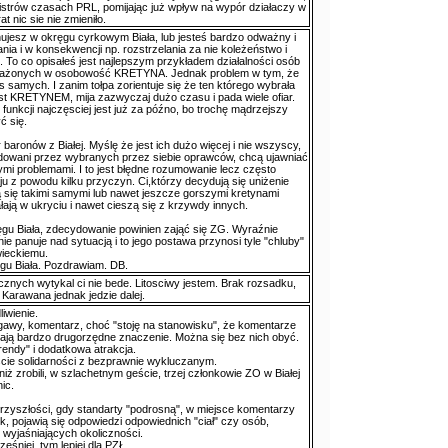
nistrów czasach PRL, pomijając już wpływ na wypór działaczy w
 nic sie nie zmieniło.
nujesz w okręgu cyrkowym Biała, lub jesteś bardzo odważny i
ia i w konsekwencji np. rozstrzelania za nie koleżeństwo i
 To co opisałeś jest najlepszym przykładem działalności osób
ażonych w osobowość KRETYNA. Jednak problem w tym, że
s samych. I zanim tołpa zorientuje się że ten którego wybrała
t KRETYNEM, mija zazwyczaj dużo czasu i pada wiele ofiar.
unkcji najczęsciej jest już za późno, bo trochę mądrzejszy
ć się.
r baronów z Białej. Myślę że jest ich dużo więcej i nie wszyscy,
odowani przez wybranych przez siebie oprawców, chcą ujawniać
ymi problemami. I to jest błędne rozumowanie lecz często
 z powodu kilku przyczyn. Ci,którzy decydują się uniżenie
się takimi samymi lub nawet jeszcze gorszymi kretynami
łają w ukryciu i nawet cieszą się z krzywdy innych.
gu Biała, zdecydowanie powinien zająć się ZG. Wyraźnie
ie panuje nad sytuacją i to jego postawa przynosi tyle "chluby"
ieckiemu.
gu Biała. Pozdrawiam. DB.
cznych wytykal ci nie bede. Litosciwy jestem. Brak rozsadku,
. Karawana jednak jedzie dalej.
iwienie.
gawy, komentarz, choć "stoję na stanowisku", że komentarze
mają bardzo drugorzędne znaczenie. Można się bez nich obyć.
trendy" i dodatkowa atrakcja.
cie solidarności z bezprawnie wykluczanym.
niż zrobili, w szlachetnym geście, trzej członkowie ZO w Białej
nic.
przyszłości, gdy standarty "podrosną", w miejsce komentarzy
ok, pojawią się odpowiedzi odpowiednich "ciał" czy osób,
 wyjaśniających okoliczności.
eśniej, tym lepiej dla PZŁ.