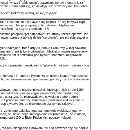
e widzimy, czyli "takie sobie", ujawnianie spraw z pogranicza
bronią i mam nadzieję, że działają, też prewencyjnie. Dla dobra
hociaż niektórzy mówią, że nie, to jasne.
rki ! Czasem nie ten klawisz się klepnie. To się nazywa błąd.
nsowność Twojego wpisu, a Ty o ile wiem błędów nie
 literówki " w całych zdaniach. D.B.
licznie potępiać "przestępstwo", ze strony "przestępców" i ich
ewać, /zresztą tak się dzieje "co chwila"/, nie przebierającej w
h reakcjach, treść artykułu fenka i konkrety w niej zawarte
a manewru, nie tylko środowiskom bliskim umownie nazwanej w
t zwolennikom "zamiatania pod dywan", kosztem, bezprawnie
PZŁ.
rzyło naprawdę, nawet, jeśli w "głowach myśliwych sie nie chce
 Tomasza R. dobrze i wiem, że po trzech latach "mataczenia"
ch, nie powinien się już spodziewać pomocy i próby obiektywnej
kowe, często niezbyt poważnie brzmiące, /jak te, że 1999
na polowaniu coś do kogoś powiedział, albo zrobił minę/,
i, poza tym, że nieprawdziwe, powielone z poprzednio
i ZO procesu, zarzuty, stanowiące podstawę wykluczenia, z
orującą wszystko, co niewygodne dla wykluczających.
jące, że innego członka, tego samego koła wykluczonego, w
iach, ba, nawet tego samego dnia co Tomasz R., po 2 latach,
mimo opinii ZO w Białej Podlaskiej, podtrzymującej
k, rażąco, niezgodne z prawem, że sąd powszechny nie będzie