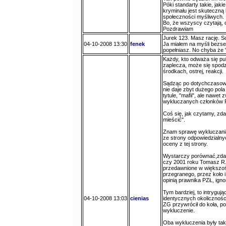
Póki standarty takie, jaki
kryminału jest skuteczną 
społeczności myśliwych.
Bo, że wszyscy czytają, c
Pozdrawiam
Jurek 123. Masz rację. So
04-10-2008 13:30
fenek
Ja miałem na myśli bezse
popełniasz. No chyba że "
Każdy, kto odważa się pub
zaplecza, może się spodzi
środkach, ostrej, reakcji.
Sądząc po dotychczasowyc
nie daje zbyt dużego pol
tytule, "mafii", ale nawe
wykluczanych członków 
Coś się, jak czytamy, zda
mieścić".
Znam sprawę wykluczania
ze strony odpowiedzialny
oceny z tej strony.
Wystarczy porównać,zdaw
czy 2001 roku Tomasz R. 
przedawnione w większośc
przegranego, przez koło 
opinią prawnika PZŁ, ign
Tym bardziej, to intrygu
04-10-2008 13:03
cienias
identycznych okolicznośc
ZG przywrócił do koła, po
wykluczenie.
Oba wykluczenia były ta