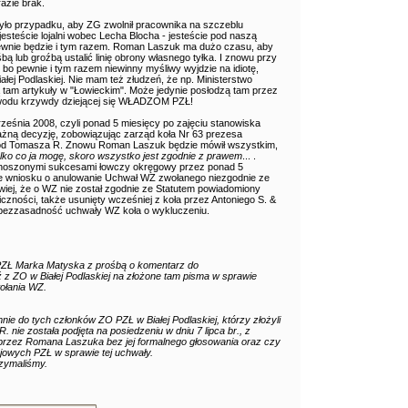
razie brak.
było przypadku, aby ZG zwolnił pracownika na szczeblu
steście lojalni wobec Lecha Blocha - jesteście pod naszą
 pewnie będzie i tym razem. Roman Laszuk ma dużo czasu, aby
bą lub groźbą ustalić linię obrony własnego tyłka. I znowu przy
bo pewnie i tym razem niewinny myśliwy wyjdzie na idiotę,
ałej Podlaskiej. Nie mam też złudzeń, że np. Ministerstwo
 tam artykuły w "Łowieckim". Może jedynie posłodzą tam przez
owodu krzywdy dziejącej się WŁADZOM PZŁ!
września 2008, czyli ponad 5 miesięcy po zajęciu stanowiska
ażną decyzję, zobowiązując zarząd koła Nr 63 prezesa
y od Tomasza R. Znowu Roman Laszuk będzie mówił wszystkim,
ylko co ja mogę, skoro wszystko jest zgodnie z prawem
... .
noszonymi sukcesami łowczy okręgowy przez ponad 5
ce wniosku o anulowanie Uchwał WZ zwołanego niezgodnie ze
awiej, że o WZ nie został zgodnie ze Statutem powiadomiony
czności, także usunięty wcześniej z koła przez Antoniego S. &
 bezzasadność uchwały WZ koła o wykluczeniu.
 PZŁ Marka Matyska z prośbą o komentarz do
z ZO w Białej Podlaskiej na złożone tam pisma w sprawie
ołania WZ.
mnie do tych członków ZO PZŁ w Białej Podlaskiej, którzy złożyli
ie została podjęta na posiedzeniu w dniu 7 lipca br., z
przez Romana Laszuka bez jej formalnego głosowania oraz czy
jowych PZŁ w sprawie tej uchwały.
rzymaliśmy.