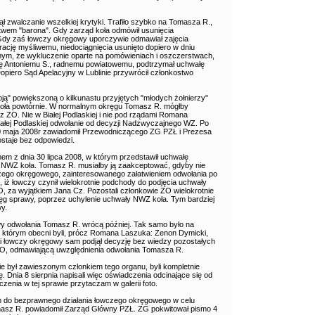
ął zwalczanie wszelkiej krytyki. Trafiło szybko na Tomasza R.,
wem "barona". Gdy zarząd koła odmówił usunięcia
Gdy zaś łowczy okręgowy uporczywie odmawiał zajęcia
ację myśliwemu, niedociągnięcia usunięto dopiero w dniu
ym, że wykluczenie oparte na pomówieniach i oszczerstwach,
ię Antoniemu S., radnemu powiatowemu, podtrzymał uchwałę
iero Sąd Apelacyjny w Lublinie przywrócił członkostwo
oją" powiększoną o kilkunastu przyjętych "młodych żołnierzy"
koła powtórnie. W normalnym okręgu Tomasz R. mógłby
 ZO. Nie w Białej Podlaskiej i nie pod rządami Romana
ałej Podlaskiej odwołanie od decyzji Nadzwyczajnego WZ. Po
0 maja 2008r zawiadomił Przewodniczącego ZG PZŁ i Prezesa
ostaje bez odpowiedzi.
m z dnia 30 lipca 2008, w którym przedstawił uchwałę
NWZ koła. Tomasz R. musiałby ją zaakceptować, gdyby nie
zego okręgowego, zainteresowanego załatwieniem odwołania po
u, iż łowczy czynił wielokrotnie podchody do podjęcia uchwały
 za wyjątkiem Jana Cz. Pozostali członkowie ZO wielokrotnie
ręg sprawy, poprzez uchylenie uchwały NWZ koła. Tym bardziej
y.
y odwołania Tomasz R. wrócą później. Tak samo było na
a którym obecni byli, prócz Romana Laszuka: Zenon Dymicki,
li i łowczy okręgowy sam podjął decyzję bez wiedzy pozostałych
 ZO, odmawiającą uwzględnienia odwołania Tomasza R.
e był zawieszonym członkiem tego organu, byli kompletnie
. Dnia 8 sierpnia napisali więc oświadczenia odcinające się od
czenia w tej sprawie przytaczam w galerii foto.
m do bezprawnego działania łowczego okręgowego w celu
asz R. powiadomił Zarząd Główny PZŁ. ZG pokwitował pismo 4