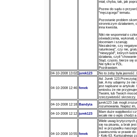
miał, chyba, tak, jak popr
Pozew do sądu o przywróc
"męczącego" tematu.
Pozostanie problem skom
stronniczym działaniem, 
inna kwestia.
Nikt nie wspomniał o czł
oświadczenia, wykonali, 
doceniam i szanuję.
Niezależnie, czy negatywn
ratunkową", czy nie, gratu
"niewygód", których ludzi
działania, czyli "chowanie
Stąd, często, bierze się s
Nie tylko w PZŁ.
Pozdrawiam.
04-10-2008 13:02
jurek123
No to żeby była jasność .
Ad. Jurek 123.Przeczytaj
tak. A my udajemy że nie 
jest napisane w artykule
04-10-2008 12:46
fenek
wniosku że nie przyjmujes
Twoimi, lub Twoich mocoda
rzeczywistość skrzeczy.
jurek123 Jak mogli zrozu
04-10-2008 12:18
Bandyta
rozumowania. Napisz im, 
Mam duże wątpliwości czy 
04-10-2008 12:12
jurek123
wcale nie o wpis chodzi a
Wiele uwag krytycznych 
się na pisaniu, a brak je
też w przypadku naszego 
zawieszeniu w prawie do
04-10-2008 10:55
fenek
- Koło 63. Kuriozalnego z