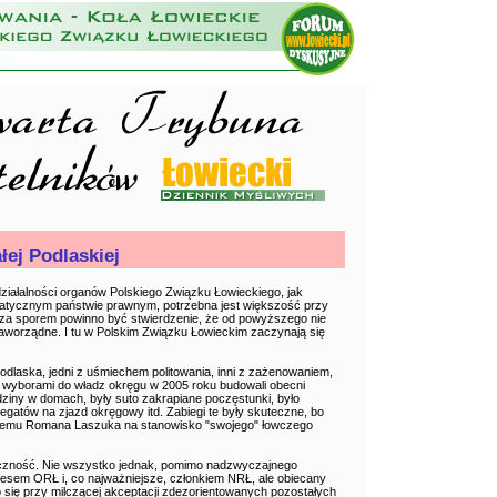
ałej Podlaskiej
ziałalności organów Polskiego Związku Łowieckiego, jak
ratycznym państwie prawnym, potrzebna jest większość przy
za sporem powinno być stwierdzenie, że od powyższego nie
raworządne. I tu w Polskim Związku Łowieckim zaczynają się
Podlaska, jedni z uśmiechem politowania, inni z zażenowaniem,
d wyborami do władz okręgu w 2005 roku budowali obecni
dziny w domach, były suto zakrapiane poczęstunki, było
gatów na zjazd okręgowy itd. Zabiegi te były skuteczne, bo
emu Romana Laszuka na stanowisko "swojego" łowczego
czność. Nie wszystko jednak, pomimo nadzwyczajnego
esem ORŁ i, co najważniejsze, członkiem NRŁ, ale obiecany
 się przy milczącej akceptacji zdezorientowanych pozostałych