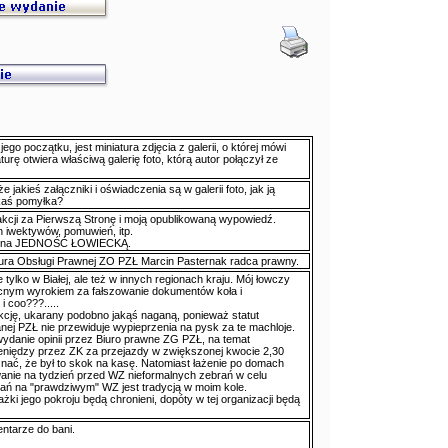
go początku, jest miniatura zdjęcia z galerii, o której mówi
iaturę otwiera właściwą galerię foto, którą autor połączył ze
e jakieś załączniki i oświadczenia są w galerii foto, jak ją
kaś pomyłka?
cji za Pierwszą Stronę i moją opublikowaną wypowiedź.
h iwektywów, pomuwień, itp.
m - na JEDNOŚĆ ŁOWIECKĄ.
iura Obsługi Prawnej ZO PZŁ Marcin Pasternak radca prawny.
e tylko w Białej, ale też w innych regionach kraju. Mój łowczy
nym wyrokiem za fałszowanie dokumentów koła i
 coo???.....
nkcję, ukarany podobno jakąś naganą, ponieważ statut
anej PZŁ nie przewiduje wypieprzenia na pysk za te machloje.
ydanie opinii przez Biuro prawne ZG PZŁ, na temat
eniędzy przez ZK za przejazdy w zwiększonej kwocie 2,30
yznać, że był to skok na kasę. Natomiast łażenie po domach
anie na tydzień przed WZ nieformalnych zebrań w celu
ań na "prawdziwym" WZ jest tradycją w moim kole.
tażki jego pokroju będą chronieni, dopóty w tej organizacji będą
entarze do bani.