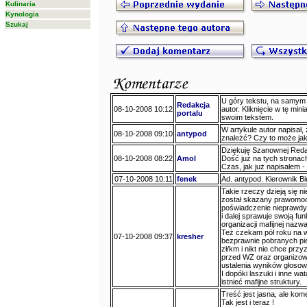
Kulinaria
Kynologia
Szukaj
U góry tekstu, na samym je
Redakcja
08-10-2008 10:12
autor. Kliknięcie w tę min
portalu
swoim tekstem.
W artykule autor napisał, ż
08-10-2008 09:10
antypod
znależć? Czy to może ja
Dziękuję Szanownej Redak
08-10-2008 08:22
Amol
Dość już na tych stronac
Czas, jak już napisałe
07-10-2008 10:11
fenek
Ad. antypod. Kierownik B
Takie rzeczy dzieją się ni
został skazany prawomoc
poświadczenie nieprawdy i
i dalej sprawuje swoją fu
organizacji mafijnej nazw
Też czekam pół roku na w
07-10-2008 09:37
kresher
bezprawnie pobranych pi
zł/km i nikt nie chce prz
przed WZ oraz organizow
ustalenia wyników głosow
I dopóki laszuki i inne wa
istnieć mafijne struktury.
Treść jest jasna, ale kom
Tak jest i teraz !