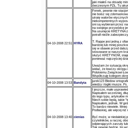
jaki miałeś na obsadę mi
ówczesnym PZŁ. Tu akurat
Fenek, pewnie nie stacjo
nie boisz się zdemaskowan
utratę walorów etycznych.
niekompetentnych wypos
oni są wybierani przez na
na swojego przywódcę jes
Na usunięcie KRETYNA z f
potrafi nieźle zabezpieczy
T. Rappe jest jedną z ofia
04-10-2008 22:51
HYRA
bardziej lub mniej poszk
się w obawie przed dalsz
stosowane w naszym kraju
służyć KRETYNOM, stają 
ponieważ najczęściej dzia
Uważam że sytuacją okrę
widać, że łowczy okręgu n
Polskiemu Związkowi Łow
Współczuję kolegom okrę
jurek123 Bledow ortografi
04-10-2008 13:53
Bandyta
wiedzy i logiki musze. Ps
I jeszcze, małe usprawiedl
Napisałem wcześniej, dłu
do tego typu, artykułów 
Niech sobie będą, takie "
Napisałem, jednak. W geś
To bardzo niewiele. Mniej 
Podlaskiej, ale więcej niż 
04-10-2008 13:40
cienias
Być może, w niedalekiej 
czytelników, a raczej, ob
odpierających zarzuty lub
Tak pewnie będzie. Im wcz