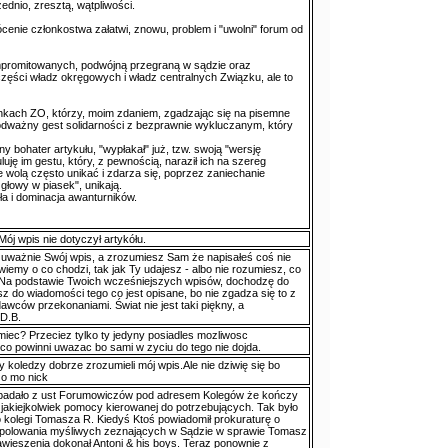
zednio, zresztą, wątpliwości.
enie członkostwa załatwi, znowu, problem i "uwolni" forum od
promitowanych, podwójną przegraną w sądzie oraz
części władz okręgowych i władz centralnych Związku, ale to
onkach ZO, którzy, moim zdaniem, zgadzając się na pisemne
odważny gest solidarności z bezprawnie wykluczanym, który
y bohater artykułu, "wypłakał" już, tzw. swoją "wersję
luję im gestu, który, z pewnością, naraził ich na szereg
e wolą często unikać i zdarza się, poprzez zaniechanie
 głowy w piasek", unikają.
iła i dominacja awanturników.
Mój wpis nie dotyczył artykółu.
 uważnie Swój wpis, a zrozumiesz Sam że napisałeś coś nie
wiemy o co chodzi, tak jak Ty udajesz - albo nie rozumiesz, co
. Na podstawie Twoich wcześniejszych wpisów, dochodzę do
z do wiadomości tego co jest opisane, bo nie zgadza się to z
wców przekonaniami. Świat nie jest taki piękny, a
 D.B.
miec? Przeciez tylko ty jedyny posiadles mozliwosc
co powinni uwazac bo sami w zyciu do tego nie dojda.
koledzy dobrze zrozumieli mój wpis.Ale nie dziwię się bo
 o mo nick
padało z ust Forumowiczów pod adresem Kolegów że kończy
st jakiejkolwiek pomocy kierowanej do potrzebujących. Tak było
kolegi Tomasza R. Kiedyś Ktoś powiadomił prokuraturę o
 polowania myśliwych zeznających w Sądzie w sprawie Tomasz
awieszenia dokonał Antoni & his boys. Teraz ponownie z