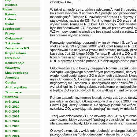
członków ORŁ.
Kuchnia
Prawo
W takiej atmosferze i z takim zapleczem Antoni S. rozpocz
bo zakwestionował 3 uchwały WZ podjęte pod przewodnict
Pytania
niedociągnięć, Tomasz R. zawiadomił Zarząd Okręgowy. 
Ustawa
stanowiska, napisał do ZG. Pomimo tego, że ZG przyznał r
Statut
wykluczania Tomasza R. z koła. Od początku było wiadom
było bezpodstawne. ZO rutynowo, bo jak przeciwstawić s
Strzelectwo
WZ w mocy, pomimo wiedzy o bezzasadności zarzutów. Dop
Prawo
bezprawnie wykluczonemu.
Ciekawostki
Ponownie, powielając poprzedni wniosek, Antoni S. ze "sw
Szkolenie
większością, 29 stycznia 2008r wykluczył Tomasza R. z 
Zarządzenia PZŁ
spodziewać się uchylenia jawnie bezprawnej uchwały przez
Przystrzelanie
Laszuka. Już 12 lutego 2008r Tomasz R. złożył w ZO w Bi
trzech miesiącach uporczywego milczenia ZO, myśliwy 1
Strzelnice
NRŁ o sprawie i prosił o pomoc. Do dzisiaj jego pismo poz
Konkurencje
Wawrzyny
Odpowiedział za to łowczy okręgowy Roman Laszuk, pisme
Zarządu Okręgowego o powtórnym podtrzymaniu, decyzji 
Liga strzelecka
wiadomości docierające z ZO o dziwnych zabiegach łowc
Amunicja
myśli Antoniego S. Okazuje się, że zwłoka brała się z fakt
Optyka
negatywnej dla Tomasza R. napotykając opór członków ZO,
wyrażali opinię, że chcą zakończenia kompromitującej ok
Arch. wyników
o błędzie ZO sprzed dwóch lat, co wytknął im sąd okręgow
Terminarze
Polowania
Roman Laszuk niezmiennie jednak powtarzał, że do spraw
posiedzeniu Zarządu Okręgowego w dniu 7 lipca 2008r, n
Król 2011
Paweł Ligaj i Jerzy Jakubiuk. Do sprawy jednak nie wróci
Król 2010
członków ZO, wysyłając tak „podjętą” uchwałę w imieniu
Król 2009
Trzej w/w członkowie ZO, bo czwarty Jan Cz. w tym czasi
Król 2008
zaskoczeni, kiedy zobaczyli "podjętą przez siebie" uchwałę
Król 2007
sfałszowanej uchwały, której nie podejmowali, a ich oświad
Król 2006
O powyższym, jak zwykle gdy dochodzi w okręgu bialski
Król 2005
przypodobania się "chlebodawcom" - dwóm baronom, Tom
Król 2004