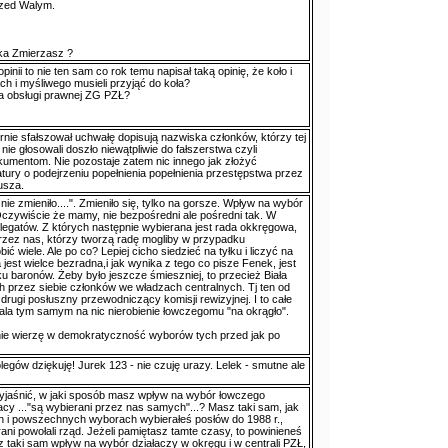
zed Walym.
ka Zmierzasz ?
inii to nie ten sam co rok temu napisał taką opinię, że koło i
h i myśliwego musieli przyjąć do koła?
ra obsługi prawnej ZG PZŁ?
nie sfałszował uchwałę dopisują nazwiska członków, którzy tej
nie głosowali doszło niewątpliwie do fałszerstwa czyli
umentom. Nie pozostaje zatem nic innego jak złożyć
tury o podejrzeniu popełnienia popełnienia przestępstwa przez
usza.
ę nie zmieniło....". Zmieniło się, tylko na gorsze. Wpływ na wybór
zywiście że mamy, nie bezpośredni ale pośredni tak. W
legatów. Z których następnie wybierana jest rada okkręgowa,
 przez nas, którzy tworzą radę mogliby w przypadku
 wiele. Ale po co? Lepiej cicho siedzieć na tyłku i liczyć na
 jest wielce bezradna,i jak wynika z tego co pisze Fenek, jest
u baronów. Żeby było jeszcze śmieszniej, to przecież Biała
przez siebie członków we władzach centralnych. Tj ten od
rugi posłuszny przewodniczący komisji rewizyjnej. I to całe
wala tym samym na nic nierobienie łowczegomu "na okrągło".
a nie wierzę w demokratyczność wyborów tych przed jak po
olegów dziękuję! Jurek 123 - nie czuję urazy. Lelek - smutne ale
jaśnić, w jaki sposób masz wpływ na wybór łowczego
cy ..."są wybierani przez nas samych"...? Masz taki sam, jak
h i powszechnych wyborach wybierałeś posłów do 1988 r.,
ani powołali rząd. Jeżeli pamiętasz tamte czasy, to powinieneś
 taki sam wpływ na wybór działaczy w okręgu i w centrali PZŁ,