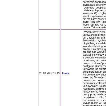
nareszcie zapraszać
zwłaszcza że znowu 
"Dąbrowy" podporząd
udzielanych przez są
kolaborant?) rozgł
w celu organizowani
nie ma kasy żzeby 
zwrot kosztów. Fajn
jeden- sprawa karn
prawa. Tak to spędza
Wystarczyły 2 lata,
uprawianego przez 
tak zaciekłym i ch
środowisko myśliwy
długie lata, a w wi
koła dwóch kolegów,
zrobić ? jak zjeść t
przejść nad wszystk
patrzeć im w oczy,
z powodu wyrzutów s
oczekiwał, ba, nawe
prorocze słowa "praw
postępuje skuteczni
ukrywane lub przei
wielu porządnym cho
20-03-2007 17:19
fenek
Forumowiczów oburz
watażką. To nie jest
prawem lub prawem ł
ochraniani. Żałosne
kłusowników!, to ob
należałoby pozbyć si
funkcyjnymi z okręgu
pracy przez wiele la
przyjaźnie... . Kilk
Forumowicze! czy ta
wynaturzenie w Okr
zawłaszczenia zwią