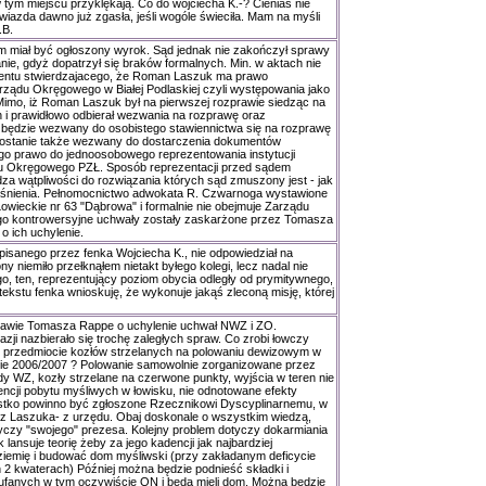
w tym miejscu przyklękają. Co do wojciecha K.-? Cienias nie
gwiazda dawno już zgasła, jeśli wogóle świeciła. Mam na myśli
.B.
 miał być ogłoszony wyrok. Sąd jednak nie zakończył sprawy
nie, gdyż dopatrzył się braków formalnych. Min. w aktach nie
ntu stwierdzajacego, że Roman Laszuk ma prawo
ządu Okręgowego w Białej Podlaskiej czyli występowania jako
Mimo, iż Roman Laszuk był na pierwszej rozprawie siedząc na
 i prawidłowo odbierał wezwania na rozprawę oraz
 będzie wezwany do osobistego stawiennictwa się na rozprawę
 Zostanie także wezwany do dostarczenia dokumentów
go prawo do jednoosobowego reprezentowania instytucji
du Okręgowego PZŁ. Sposób reprezentacji przed sądem
a wątpliwości do rozwiązania których sąd zmuszony jest - jak
yjaśnienia. Pełnomocnictwo adwokata R. Czwarnoga wystawione
Łowieckie nr 63 "Dąbrowa" i formalnie nie obejmuje Zarządu
o kontrowersyjne uchwały zostały zaskarżone przez Tomasza
 ich uchylenie.
opisanego przez fenka Wojciecha K., nie odpowiedział na
y niemiło przełknąłem nietakt byłego kolegi, lecz nadal nie
o, ten, reprezentujący poziom obycia odległy od prymitywnego,
tekstu fenka wnioskuję, że wykonuje jakąś zleconą misję, której
rawie Tomasza Rappe o uchylenie uchwał NWZ i ZO.
ji nazbierało się trochę zaległych spraw. Co zrobi łowczy
przedmiocie kozłów strzelanych na polowaniu dewizowym w
ie 2006/2007 ? Polowanie samowolnie zorganizowane przez
 WZ, kozły strzelane na czerwone punkty, wyjścia w teren nie
ncji pobytu myśliwych w łowisku, nie odnotowane efekty
stko powinno być zgłoszone Rzecznikowi Dyscyplinarnemu, w
z Laszuka- z urzędu. Obaj doskonale o wszystkim wiedzą,
yczy "swojego" prezesa. Kolejny problem dotyczy dokarmiania
lansuje teorię żeby za jego kadencji jak najbardziej
ziemię i budować dom myśliwski (przy zakładanym deficycie
 2 kwaterach) Później można będzie podnieść składki i
aufanych w tym oczywiście ON i będą mieli dom. Można będzie