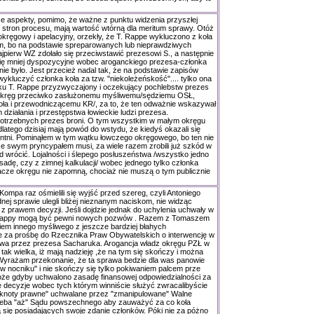
e aspekty, pomimo, że ważne z punktu widzenia przyszłej
ze stron procesu, mają wartość wtórną dla meritum sprawy. Otóż
 okręgowy i apelacyjny, orzekły, że T. Rappe wykluczono z koła
m, bo na podstawie spreparowanych lub nieprawdziwych
pierw WZ zdołało się przeciwstawić prezesowi S., a następnie
ię mniej dyspozycyjne wobec aroganckiego prezesa-członka
nie było. Jest przecież nadal tak, że na podstawie zapisów
ykluczyć członka koła za tzw. "niekoleżeńskość".... tylko ona
u T. Rappe przyzwyczajony i oczekujący pochlebstw prezes
i okręg przeciwko zasłużonemu myśliwemu/sędziemu OSŁ,
ła i przewodniczącemu KR/, za to, że ten odważnie wskazywał
działania i przestępstwa łowieckie ludzi prezesa.
 potrzebnych prezes broni. O tym wszystkim w małym okręgu
dlatego dzisiaj mają powód do wstydu, że kiedyś okazali się
entni. Pominąłem w tym wątku łowczego okręgowego, bo ten nie
ze swym pryncypałem musi, za wiele razem zrobili już szkód w
 wrócić. Lojalności i ślepego posłuszeństwa /wszystko jedno
sadę, czy z zimnej kalkulacji/ wobec jednego tylko członka
acze okręgu nie zapomną, chociaż nie muszą o tym publicznie
Kompa raz ośmielili się wyjść przed szereg, czyli Antoniego
nej sprawie ulegli bliżej nieznanym naciskom, nie widząc
z prawem decyzji. Jeśli dojdzie jednak do uchylenia uchwały w
appy mogą być pewni nowych pozwów . Razem z Tomaszem
em innego myśliwego z jeszcze bardziej błahych
 za prośbę do Rzecznika Praw Obywatelskich o interwencję w
awa przez prezesa Sacharuka. Arogancja władz okręgu PZŁ w
st tak wielka, iż mają nadzieję ,że na tym się skończy i można
 Wyrażam przekonanie, że ta sprawa bedzie dla was panowie
w nocniku" i nie skończy się tylko pokiwaniem palcem prze
że gdyby uchwalono zasadę finansowej odpowiedzialności za
 decyzje wobec tych którym winniście służyć zwracalibyście
knoty prawne" uchwalane przez "zmanipulowane" Walne
zeba "aż" Sądu powszechnego aby zauważyć za co koła
 się posiadających swoje zdanie członków. Póki nie za póżno