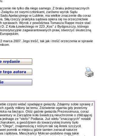
u.
czenie nie tylko dla niego samego. Z braku jednoznacznych
 Związku ze swymi członkami, zarówno wyrok Sądu
Sadu Apelacyjnego w Lublinie, ma wielkie znaczenie dla coraz
. Siłą rzeczy praktyka sądowa opiera się na orzecznictwie
ych sprawach. Wyrok z powództwa Tomasza Rappe może stać
 D. Z Koła Łowieckiego nr 223 „Kos” z Bydgoszczy, którego
go konstytucyjnie zagwarantowanych praw, stworzyć skuteczną
Europejskim.
 marca 2007. Jego treść, tak jak i treść orzeczenia w sprawie
nikom.
ebie często widać spadające gwiazdy. Zdajemy sobie sprawę z
ich zgasły miliony lat temu. Zdziwienie ogarnia gdy jesteśmy
wiska na bieżąco. Otóż gaśnie gwiazda Prezessimusa, coraz
 awantury w Zarządzie koła świadczą nieuchronnie o zbliżającej
a jednago ze "słońc" Podlasia. Już wielu "znaczących" notabli
acharukiem, a gwoździem do towarzyskiej trumny było
 "Olego", znajomością z którym tak się Antek szczycił.
awet pomnik w miejscu gdzie tamten zwracał naturze
wa i opilstwa. Mieszkańcy Mokran-podobno mają takie