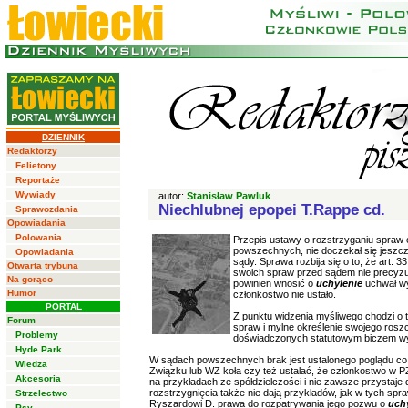
DZIENNIK
Redaktorzy
Felietony
Reportaże
Wywiady
autor:
Stanisław Pawluk
Niechlubnej epopei T.Rappe cd.
Sprawozdania
Opowiadania
Polowania
Przepis ustawy o rozstrzyganiu spraw 
powszechnych, nie doczekał się jeszc
Opowiadania
sądy. Sprawa rozbija się o to, że art.
Otwarta trybuna
swoich spraw przed sądem nie precyzuj
Na gorąco
powinien wnosić o
uchylenie
uchwał wy
Humor
członkostwo nie ustało.
PORTAL
Z punktu widzenia myśliwego chodzi o 
Forum
spraw i mylne określenie swojego rosz
Problemy
doświadczonych statutowym biczem wyk
Hyde Park
W sądach powszechnych brak jest ustalonego poglądu co
Wiedza
Związku lub WZ koła czy też ustalać, że członkostwo w PZ
Akcesoria
na przykładach ze spółdzielczości i nie zawsze przystaj
rozstrzygnięcia także nie dają przykładów, jak w tych s
Strzelectwo
Ryszardowi D. prawa do rozpatrywania jego pozwu o
uch
Psy