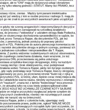
żające, ale to "ONI" mają do dyspozycji usługi i doradztwo
a my tylko własną godność i STATUT. Mamy też PRAWO, lecz
D.B.
stawy różne, cienias . Między tymi panami intelektualna
j też już wiedzą z kim w osobie prezesa i radnego S. mają do
edyś go nie znali to po wszystkich awanturach jakie urządził już
e gdyby nie szereg aroganckich i nieprzemyślanych decyzji w
y w porę działacze zareagowali na szkodliwą działalnośc
a, do procesu i "widowiska" z udziałem okręgu Biała Podlaska,
uki ze skutecznego dochodzenia sprawiedliwości w sądzie, bo
ówił, przez Tomasza Rappe, dla decydentów PZŁ, jak też
ów, z pewnością, jednak posłużą do poprawy jakości
ych w PZŁ. Polemicznie do autora pierwszego komentarza nie
k nazwisk decydentów okręgu w jednym szeregu, ponieważ ich
 jednakowo szkodliwe i niesprawiedliwe dla T. Rappe,
enia. Z punktu widzenia i subiektywnych odczuć obserwatora,
 do zupełnego zaniechania działania, mam wrażenie, że też
 prezesa ORŁ przeciwstawia się,pełna usłużnego
postawa urzędnika-łowczego okręgowego, który na każdym
 swoją niechęc i brak obiektywizmu, oraz podejmował
działania wobec Tomasza Rappe, jakby ten był jego osobistym
, gdy sądy podzialają racje Tomasza Rappe, łowczy okręgowy,
ngażowany po uszy, po przeciwnej stronie "budzi się z ręką w
 przyszłości PZŁ, w której, ufam, będzie coraz mniej miejsca dla
ów i układzików ważna nauka, niestety wymuszona z zewnątrz.
ych "naukach", znana też z łamów "łowieckiego" teza prezesa
, że aktualna tylko na czas kiedy podporządkował sobie
LI W JEGO KOLE WZ UCHWALI,ŻE CZARNE KOTY SĄ BURE
dzie on mógł w przyszłości wygłaszać jedynie szeptem do
krytycznych zwolenników, również nie rozumiejących zasad
 aby nie narazić się na śmieszność.
asza Rappe, jeden z członków koła, ujawniając swój
 do poszanowania prawa, publicznie, ogłosił "WALNE MOŻE
zystkich zachowujących rozsądek było i jest oczywiste, że
 ponad prawo, szkoda, że trzeba sądów powszechnych, aby to