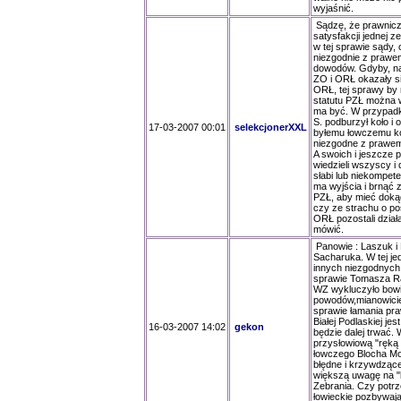
wyjaśnić.
Sądzę, że prawnicz
satysfakcji jednej 
w tej sprawie sądy,
niezgodnie z prawe
dowodów. Gdyby, naj
ZO i ORŁ okazały s
ORŁ, tej sprawy by 
statutu PZŁ można w
ma być. W przypadk
S. podburzył koło 
17-03-2007 00:01
selekcjonerXXL
byłemu łowczemu ko
niezgodne z prawem 
A swoich i jeszcze
wiedzieli wszyscy i 
słabi lub niekompet
ma wyjścia i brnąć 
PZŁ, aby mieć dokąd
czy ze strachu o po
ORŁ pozostali dział
mówić.
Panowie : Laszuk i 
Sacharuka. W tej jed
innych niezgodnych 
sprawie Tomasza R
WZ wykluczyło bowi
powodów,mianowicie
sprawie łamania pr
Białej Podlaskiej je
16-03-2007 14:02
gekon
będzie dalej trwać.
przysłowiową "ręką 
łowczego Blocha Mo
błędne i krzywdzące
większą uwagę na "
Zebrania. Czy potr
łowieckie pozbywają