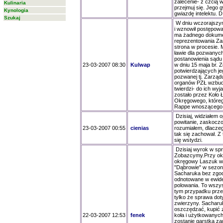
zalecenie- z czcią 
Kulinaria
przejmuj się. Jego 
Kynologia
gwiazdę intelektu. D
Szukaj
W dniu wczorajszym
i wznowił postępowa
ma żadnego dokume
reprezentowania Zar
strona w procesie. 
ławie dla pozwanych
postanowienia sądu
23-03-2007 08:30
Kulwap
w dniu 15 maja br.
potwierdzających je
pozwanej tj. Zarzą
organów PZŁ wzbudz
twierdzi- do ich w
zostało przez Koło 
Okręgowego, któreg
Rappe wnoszącego o
Dzisiaj, widziałem 
powitanie, zaskoczon
23-03-2007 00:55
cienias
rozumiałem, dlaczeg
tak się zachował. Z 
się wstydzi.
Dzisiaj wyrok w sp
Zobazcymy.Przy okaz
okręgowy Laszuk w 
"Dąbrowie" w sezon
Sacharuka bez zgody
odnotowane w ewide
polowania. To wszy
tym przypadku prze
tylko że sprawa dot
zwierzyny. Sacharuk 
oszczędzać, kupić 
22-03-2007 12:53
fenek
koła i użytkowanych
zostanie garstka z