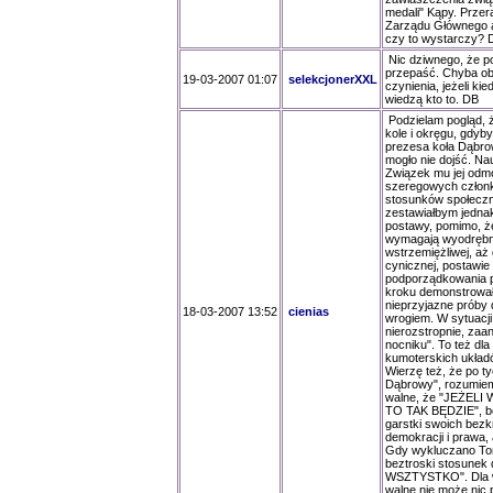
medali" Kąpy. Przera
Zarządu Głównego 
czy to wystarczy? 
Nic dziwnego, że po
przepaść. Chyba oba
19-03-2007 01:07
selekcjonerXXL
czynienia, jeżeli ki
wiedzą kto to. DB
Podzielam pogląd, ż
kole i okręgu, gdyb
prezesa koła Dąbrow
mogło nie dojść. Na
Związek mu jej odm
szeregowych członk
stosunków społeczn
zestawiałbym jedna
postawy, pomimo, że
wymagają wyodrębni
wstrzemiężliwej, aż
cynicznej, postawie
podporządkowania 
kroku demonstrował
nieprzyjazne próby 
18-03-2007 13:52
cienias
wrogiem. W sytuacji
nierozstropnie, zaa
nocniku". To też dla
kumoterskich układ
Wierzę też, że po t
Dąbrowy", rozumiem
walne, że "JEŻE
TO TAK BĘDZIE", bę
garstki swoich bez
demokracji i prawa,
Gdy wykluczano Tom
beztroski stosunek
WSZTYSTKO". Dla ws
walne nie może nic