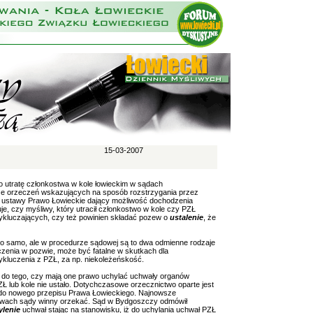
15-03-2007
o utratę członkostwa w kole łowieckim w sądach
ze orzeczeń wskazujących na sposób rozstrzygania przez
 33 ustawy Prawo Łowieckie dający możliwość dochodzenia
e, czy myśliwy, który utracił członkostwo w kole czy PZŁ
kluczających, czy też powinien składać pozew o
ustalenie
, że
to samo, ale w procedurze sądowej są to dwa odmienne rodzaje
czenia w pozwie, może być fatalne w skutkach dla
luczenia z PZŁ, za np. niekoleżeńskość.
 do tego, czy mają one prawo uchylać uchwały organów
Ł lub kole nie ustało. Dotychczasowe orzecznictwo oparte jest
e do nowego przepisu Prawa Łowieckiego. Najnowsze
prawach sądy winny orzekać. Sąd w Bydgoszczy odmówił
ylenie
uchwał stając na stanowisku, iż do uchylania uchwał PZŁ