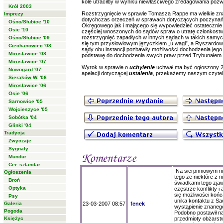
kole utraciłby w wyniku niewłaściwego zredagowania pozw
Król 2003
Rozstrzygnięcie w sprawie Tomasza Rappe ma wielkie zna
Imprezy
dotychczas orzeczeń w sprawach dotyczących poczynań
Ośno/Słubice '10
Okręgowego jak i mającego się wypowiedzieć ostatecznie 
Osie '10
częściej wnoszonych do sądów spraw o utratę członkostwa
rozstrzygnięć zapadłych w innych sądach w takich sam
Ośno/Słubice '09
się tym przysłowiowym języczkiem „u wagi”, a Ryszardowi
Ciechanowiec '08
sądy obu instancji pozbawiły możliwości dochodzenia je
Mirosławice '08
podstawę do dochodzenia swych praw przed Trybunałem 
Mirosławice '07
Wyrok w sprawie o
uchylenie
uchwał ma być ogłoszony 22
Nowogard '07
apelacji dotyczącej
ustalenia
, przekażemy naszym czytel
Sieraków W. '06
Mirosławice '06
Osie '06
Sarnowice '05
Wojcieszyce '05
Sobótka '04
Glinki '04
Tradycja
Zwyczaje
Sygnały
Mundur
Cer. sztandar.
Na sierpnniowym ni
Ogłoszenia
tego że niektóre z n
Broń
świadkami tego zja
Optyka
częstrze konflikty i
się możliwości końc
Psy
unika kontaktu z S
Galeria
23-03-2007 08:57
fenek
wystąpienie znanego
Pogoda
Podobno postawił n
Księżyc
przedmioty obżarst