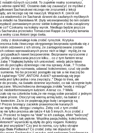
 notabli różnych szczebli. To zupełnie realny scenariusz,
wbrew opinii WZ. Ostatnio dało się zauważyć że myśliwi z
kowani Sacharukowi niczego nie zrozumieli z lekcji
dy, ani niczego się nie nauczyli. Wojciech K. (skrót od
asza wiadomości że Sacharuk dzwoni do zaufanych myśliwych
a składki na Stanisława M. (były wicewojewoda) bo ten ostatni
wypłacić pomawianym przez siebie kolegom z koła zasądzony
ie co? Czekamy na kolejny wyrok. Niedługo będzie jeszcze
a Sacharuka przeciwko Tomaszowi Rappe za krytykę łamania
 wolny czas Antoni i jego świta.
 żeby z doskonałego koła zrobić rynsztok. Krytyka
prezesa koła i łowczego okręgowego bezprawia spotkała się z
amskim odzewem z ich strony, że zantagonizowane zostało
ch celowo wprowadzanych przez nich w błąd - myślę,że na
elu przypadkach nawet bezpowrotnie. Bezprawne wyrzucenie z
 próby zawieszania jeszcze kilku... co z tym fantem teraz
ą żabę ? Najlepiej byłoby ich unicestwić. wtedy jakże łatwo
im do porządku dziennego i nie ma sprawy. A tak..? Trzeba
 udawać że się rozmawia, udawać koleżenstwo, czuć się podle
umienia. No bo przecież postąpiło się tak a nie inaczej bo
t żądał tego "ON", ANTONI. A dziś? sprawdzają się jego
da jest tylko jedna i ona zwycięży.." Długo to trwa, ale
e do przodu, na światło dzienne wychodzi, co tak skrzętnie było
naczane. Wszechobecna demagogia zrobiła "wodę z mózgu"
ć niedoinformowanym ludziom. A teraz co..? Wielu
ało się na członków koła,że nie mogą sobie poradzić z jednym
 takie proste. Otoczył się wierną armią ludzi, na bakier z
owieckim. Za to że popierają jego butę i arogancję są
!! Prezes broniący zaciekle prawomocnie karanych
raz tego koła, okręgu i związku. Żeby coś z tym zrobić
ę nie tylko prezesa ale także 4 lub 5 innych. A co zrobić z
. Przecież to bagno na "dole" to ich zasługa, efekt "twórczej"
t. A miało być tak pięknie. Wspólna pasja,hobby, koleżeństwo,
u "Antonich" wywróciło tą idyllę do góry nogami. Koledzy
k jest wszędzie? Czy jest to norma, czy tylko skrajne
ęgu Biała Podlaska? Co zrobić żeby nie dopuścić do
zku przez Sacharuka i Laszuka, pod nadzorem "rozdawacza