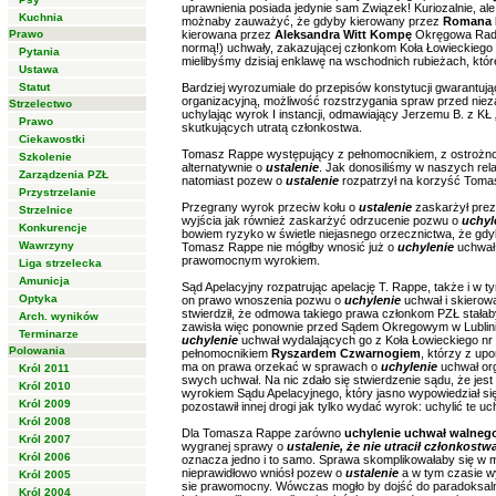
uprawnienia posiada jedynie sam Związek! Kuriozalnie, al
Kuchnia
możnaby zauważyć, że gdyby kierowany przez
Romana 
Prawo
kierowana przez
Aleksandra Witt Kompę
Okręgowa Rada 
normą!) uchwały, zakazującej członkom Koła Łowieckieg
Pytania
mielibyśmy dzisiaj enklawę na wschodnich rubieżach, które
Ustawa
Statut
Bardziej wyrozumiale do przepisów konstytucji gwarantu
organizacyjną, możliwość rozstrzygania spraw przed niez
Strzelectwo
uchylając wyrok I instancji, odmawiający Jerzemu B. z KŁ
Prawo
skutkujących utratą członkostwa.
Ciekawostki
Tomasz Rappe występujący z pełnomocnikiem, z ostrożno
Szkolenie
alternatywnie o
ustalenie
. Jak donosiliśmy w naszych rela
Zarządzenia PZŁ
natomiast pozew o
ustalenie
rozpatrzył na korzyść Toma
Przystrzelanie
Przegrany wyrok przeciw kołu o
ustalenie
zaskarżył prez
Strzelnice
wyjścia jak również zaskarżyć odrzucenie pozwu o
uchyl
Konkurencje
bowiem ryzyko w świetle niejasnego orzecznictwa, że gdy
Wawrzyny
Tomasz Rappe nie mógłby wnosić już o
uchylenie
uchwał,
prawomocnym wyrokiem.
Liga strzelecka
Amunicja
Sąd Apelacyjny rozpatrując apelację T. Rappe, także i w 
Optyka
on prawo wnoszenia pozwu o
uchylenie
uchwał i skierow
stwierdził, że odmowa takiego prawa członkom PZŁ stałab
Arch. wyników
zawisła więc ponownie przed Sądem Okregowym w Lublinie
Terminarze
uchylenie
uchwał wydalających go z Koła Łowieckiego nr 
Polowania
pełnomocnikiem
Ryszardem Czwarnogiem
, którzy z up
ma on prawa orzekać w sprawach o
uchylenie
uchwał org
Król 2011
swych uchwał. Na nic zdało się stwierdzenie sądu, że je
Król 2010
wyrokiem Sądu Apelacyjnego, który jasno wypowiedział si
Król 2009
pozostawił innej drogi jak tylko wydać wyrok: uchylić te u
Król 2008
Dla Tomasza Rappe zarówno
uchylenie uchwał walneg
Król 2007
wygranej sprawy o
ustalenie, że nie utracił członkostw
Król 2006
oznacza jedno i to samo. Sprawa skomplikowałaby się w
nieprawidłowo wniósł pozew o
ustalenie
a w tym czasie w
Król 2005
sie prawomocny. Wówczas mogło by dojść do paradoksalne
Król 2004