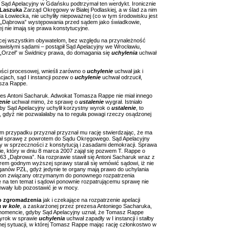
e Sąd Apelacyjny w Gdańsku podtrzymał ten werdykt. Ironicznie
Laszuka
Zarząd Okręgowy w Białej Podlaskiej, a w ślad za nim
Łowiecka, nie uchyliły niepoważnej (co w tym środowisku jest
o „Dąbrowa” występowania przed sądem jako świadkowie,
j nie imają się prawa konstytucyjne.
jącej wszystkim obywatelom, bez względu na przynależność
awisłymi sadami – postąpił Sąd Apelacyjny we Wrocławiu,
 „Orzeł” w Świdnicy prawa, do domagania się
uchylenia
uchwał
ści procesowej, wnieśli zarówno o
uchylenie
uchwał jak i
cjach, sąd I instancji pozew o
uchylenie
uchwał odrzucił,
sza Rappe.
es Antoni Sacharuk. Adwokat Tomasza Rappe nie miał innego
enie
uchwał mimo, że sprawę o
ustalenie
wygrał. Istniało
by Sąd Apelacyjny uchylił korzystny wyrok o
ustalenie
, to
 gdyż nie pozwalałaby na to reguła powagi rzeczy osądzonej
tym przypadku przyznał przyznał mu rację stwierdzając, że ma
ał sprawę z powrotem do Sądu Okręgowego. Sąd Apelacyjny
y w sprzeczności z konstytucją i zasadami demokracji. Sprawa
, który w dniu 8 marca 2007 zajął się pozwem T. Rappe o
63 „Dąbrowa”. Na rozprawie stawił się Antoni Sacharuk wraz z
orem godnym wyższej sprawy starali się wmówić sądowi, iż nie
anów PZŁ, gdyż jedynie te organy mają prawo do uchylania
st on związany otrzymanym do ponownego rozpatrzenia
ę na ten temat i sądowi ponownie rozpatrującemu sprawę nie
chwały lub pozostawić je w mocy.
o zgromadzenia
jak i czekające na rozpatrzenie apelacji
a w kole
, a zaskarżonej przez prezesa Antoniego Sacharuka,
 momencie, gdyby Sąd Apelacyjny uznał, że Tomasz Rappe
yrok w sprawie
uchylenia
uchwał zapadły w I instancji i stałby
j sytuacji, w której Tomasz Rappe mając rację członkostwo w