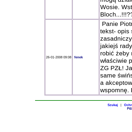
Wosie. Wst
Bloch...!!
Panie Piot
tekst- opis
zasadniczy
jakiejś rad
robić żeby 
26-01-2008 09:08
fenek
właściwie 
ZG PZŁ! Jak
same świńs
a akceptow
wspomnę. 
Szukaj
|
Ochr
P&H