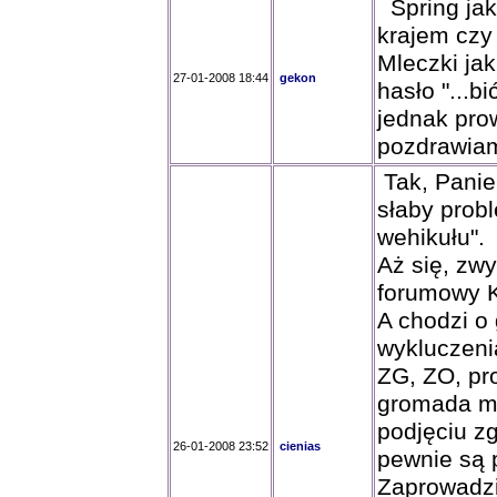
Spring jaki
krajem czy 
Mleczki jak
27-01-2008 18:44
gekon
hasło "...b
jednak pro
pozdrawia
Tak, Panie 
słaby prob
wehikułu".
Aż się, zwy
forumowy K
A chodzi o
wykluczeni
ZG, ZO, pro
gromada m
podjęciu z
26-01-2008 23:52
cienias
pewnie są p
Zaprowadzi