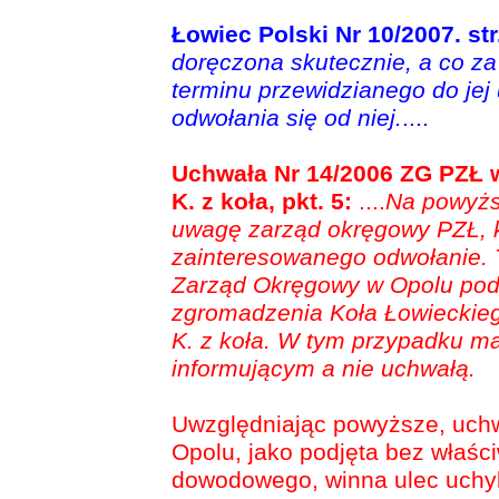
Łowiec Polski Nr 10/2007. str
doręczona skutecznie, a co za 
terminu przewidzianego do jej
odwołania się od niej.
....
Uchwała Nr 14/2006 ZG PZŁ 
K. z koła, pkt. 5:
....
Na powyżs
uwagę zarząd okręgowy PZŁ, k
zainteresowanego odwołanie. T
Zarząd Okręgowy w Opolu podt
zgromadzenia Koła Łowieckie
K. z koła. W tym przypadku m
informującym a nie uchwałą.
Uwzględniając powyższe, uch
Opolu, jako podjęta bez właści
dowodowego, winna ulec uchyl