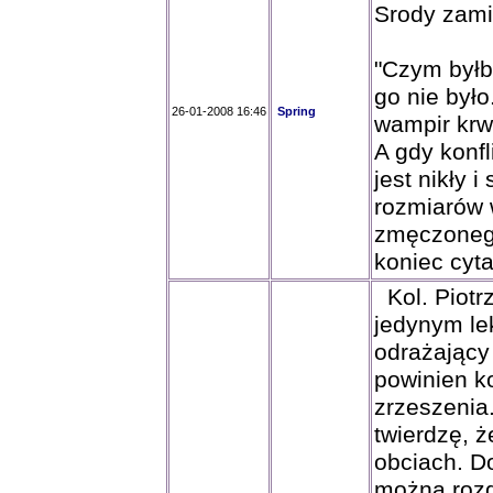
Srody zami
"Czym byłb
go nie był
26-01-2008 16:46
Spring
wampir krwi
A gdy konfl
jest nikły 
rozmiarów 
zmęczoneg
koniec cyta
Kol. Piotrz
jedynym le
odrażający 
powinien 
zrzeszenia
twierdzę, 
obciach. D
można rozg