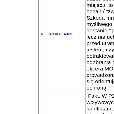
miejscu, t
ocean ( tzw
Szkoda mni
myśliwego, 
dostanie " 
26-01-2008 18:17
wilk21
lecz nie u
przed utra
jestem, cz
potraktowa
odebrania 
oficera MO
prowadzoną
się orientu
ochroną.
Fakt. W PZ
wpływowych
konfliktami