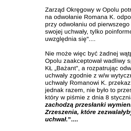
Zarząd Okręgowy w Opolu potr
na odwołanie Romana K. odpowi
przy odwołaniu od pierwszego 
swojej uchwały, tylko poinformo
uwzględnia się"....
Nie może więc być żadnej wątp
Opolu zaakceptował wadliwy 
KŁ „Bażant”, a rozpatrując od
uchwały zgodnie z w/w wytyczn
uchwały Romanowi K. przekaza
jednak razem, nie było to prz
który w piśmie z dnia 8 styczni
zachodzą przesłanki wymieni
Zrzeszenia, które zezwalały
uchwał.
”....