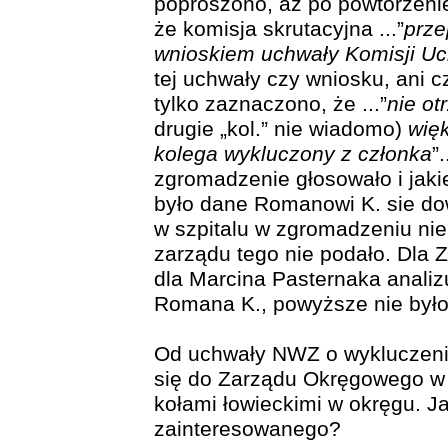
poproszono, aż po powtórzeni
że komisja skrutacyjna ...”
prze
wnioskiem uchwały Komisji U
tej uchwały czy wniosku, ani c
tylko zaznaczono, że ...”
nie ot
drugie „kol.” nie wiadomo)
wię
kolega wykluczony z członka
”
zgromadzenie głosowało i jakie
było dane Romanowi K. sie do
w szpitalu w zgromadzeniu nie
zarządu tego nie podało. Dla 
dla Marcina Pasternaka anali
Romana K., powyższe nie był
Od uchwały NWZ o wykluczeni
się do Zarządu Okręgowego w 
kołami łowieckimi w okręgu. Ja
zainteresowanego?