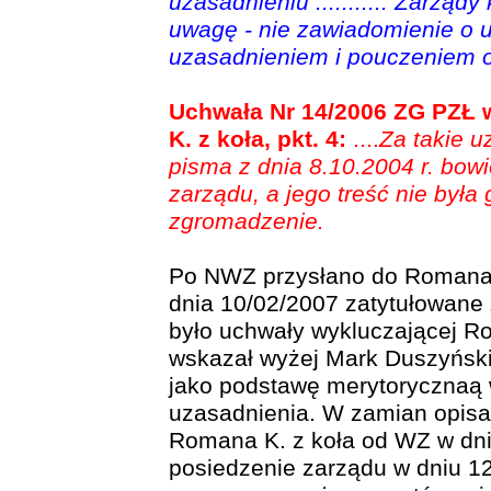
uzasadnieniu ........... Zarząd
uwagę - nie zawiadomienie o u
uzasadnieniem i pouczeniem o
Uchwała Nr 14/2006 ZG PZŁ 
K. z koła, pkt. 4:
....
Za takie u
pisma z dnia 8.10.2004 r. bowi
zarządu, a jego treść nie był
zgromadzenie.
Po NWZ przysłano do Romana 
dnia 10/02/2007 zatytułowane 
było uchwały wykluczającej R
wskazał wyżej Mark Duszyński)
jako podstawę merytorycznaą 
uzasadnienia. W zamian opisał
Romana K. z koła od WZ w dni
posiedzenie zarządu w dniu 1