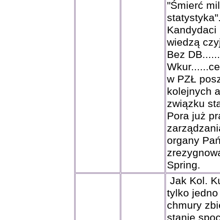
"Śmierć mi
statystyka"....
Kandydaci
wiedzą czyj
Bez DB.........
Wkur......ce
w PZŁ posz
kolejnych 
związku sta
Pora już p
zarządzani
organy Państwa
zrezygnowa
Spring.
Jak Kol. Ku
tylko jedn
chmury zbi
stanie spo