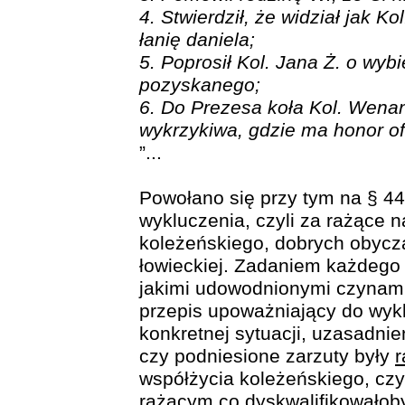
4. Stwierdził, że widział jak K
łanię daniela;
5. Poprosił Kol. Jana Ż. o wyb
pozyskanego;
6. Do Prezesa koła Kol. Wena
wykrzykiwa, gdzie ma honor of
”...
Powołano się przy tym na § 44
wykluczenia, czyli za rażące 
koleżeńskiego, dobrych obyczaj
łowieckiej. Zadaniem każdego 
jakimi udowodnionymi czynami
przepis upoważniający do wykl
konkretnej sytuacji, uzasadni
czy podniesione zarzuty były
współżycia koleżeńskiego, czy
rażącym co dyskwalifikowałob