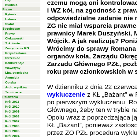
czemu mogą oni kontrolowa
Kuchnia
i WZ kół, na zgodność z pra
Prawo
Pytania
odpowiedzialne zadanie nie
Ustawa
ZG nie miał wsparcia prawneg
Statut
Strzelectwo
prawnicy Marek Duszyński, M
Prawo
Ciekawostki
Wójcik. A jak realizują? Pon
Szkolenie
Wrócimy do sprawy Romana K
Zarządzenia PZŁ
Przystrzelanie
organów koła, Zarządu Okręg
Strzelnice
Zarządu Głównego PZŁ, pozba
Konkurencje
Wawrzyny
roku praw członkowskich w 
Liga strzelecka
Amunicja
Optyka
W dzienniku z dnia 22 czerwca
Arch. wyników
Terminarze
wykluczenie
z KŁ „Bażant” w 
Polowania
po pierwszym wykluczeniu, Ro
Król 2011
Król 2010
Głównego, żeby ten w trybie n
Król 2009
Opolu wraz z poprzedzająca j
Król 2008
Król 2007
KŁ „Bażant”, ponieważ zastos
Król 2006
przez ZO PZŁ procedura wyklu
Król 2005
Król 2004