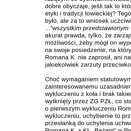
dobre obyczaje, jeśli tak to k
etyki i tradycji łowieckiej? T
było, ale za to wniosek uczci
...”
wszystkim przedstawionym
akurat prawda, tylko, że zarzą
możliwości, żeby mógł on wyp
na swoje posiedzenie, na któr
Romana K. nie zaprosił, ani n
jakiekolwiek zarzuty przeciwk
Choć wymaganiem statutowym j
zainteresowanemu uzasadnien
wykluczeniu z koła i brak taki
wytknięty przez ZG PZŁ, co st
o pierwszym wykluczeniu Roma
wykluczeniu, uchybienie to pr
przesłanką do uchylenia uchwa
Romana K. z KŁ „Bażant” w Pr