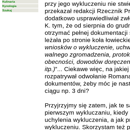
Kulinaria
przy jego wykluczeniu nie stwi
Kynologia
przekazał redakcji Rzecznik 
Szukaj
dodatkowo usprawiedliwiał zw
K. tym, że od sierpnia do gru
otrzymać pełnej dokumentacji 
leżała po stronie koła łowiecki
wniosków o wykluczenie, uchw
walnego zgromadzenia, protok
obecności, dowodów doręczen
itp.)
”... Ciekawe więc, na jaki
rozpatrywał odwołanie Romana 
dokumentów, żeby móc je nas
ciągu np. 3 dni?
Przyjrzyjmy się zatem, jak te
pierwszym wykluczaniu, kiedy 
uchylenia wykluczenia, a jak p
wykluczeniu. Skorzystam też 