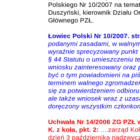
Polskiego Nr 10/2007 na temat
Duszyński, kierownik Działu 
Głównego PZŁ.
Łowiec Polski Nr 10/2007. str
podanymi zasadami, w walnym
wyraźnie sprecyzowany punkt o
§ 44 Statutu o umieszczeniu t
wniosku zainteresowany oraz p
być o tym powiadomieni na piś
terminem walnego zgromadzen
się za potwierdzeniem odbioru
ale także wniosek wraz z uza
doręczony wszystkim członkom
Uchwała Nr 14/2006 ZG PZŁ 
K. z koła, pkt. 2:
....zarząd Ko
dzień 3 października nadzwycza