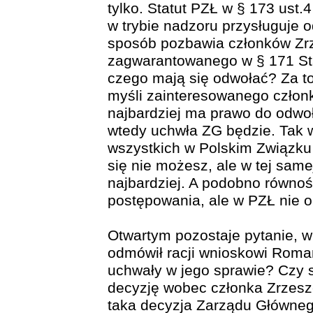
tylko. Statut PZŁ w § 173 ust
w trybie nadzoru przysługuje o
sposób pozbawia członków Zr
zagwarantowanego w § 171 Stat
czego mają się odwołać? Za t
myśli zainteresowanego członk
najbardziej ma prawo do odwoł
wtedy uchwła ZG będzie. Tak w
wszystkich w Polskim Związku
się nie możesz, ale w tej sam
najbardziej. A podobno równo
postępowania, ale w PZŁ nie o
Otwartym pozostaje pytanie, w
odmówił racji wnioskowi Romana
uchwały w jego sprawie? Czy 
decyzję wobec członka Zrzesz
taka decyzja Zarządu Główneg