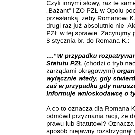
Czyli innymi słowy, raz te sam
„Bażant” i ZO PZŁ w Opolu poc
przesłanką, żeby Romanowi K.
drugi raz już absolutnie nie. A
PZŁ w tej sprawie. Zacytujmy 
8 stycznia br. do Romana K.:
....”
W przypadku rozpatrywan
Statutu PZŁ
(chodzi o tryb na
zarządami okręgowymi)
organ
wyłącznie wtedy, gdy stwierd
zaś w przypadku gdy narusze
informuje wnioskodawcę o t
A co to oznacza dla Romana K.
odmówił przyznania racji, że 
prawu lub Statutowi? Oznacza
sposób niejawny rozstrzygnął 