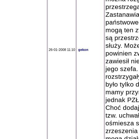
przestrzega
Zastanawia
państwowe,
mogą ten z
są przestr
służy. Moż
26-01-2008 11:10
gekon
powinien z
zawiesił n
jego szefa
rozstrzygał
było tylko
mamy przyn
jednak PZŁ
Choć doda
tzw. uchwa
ośmiesza s
zrzeszenia
mogą działa