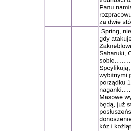
trudności t
Panu namia
rozpracowu
za dwie st
Spring, nie
gdy atakuj
Zakneblowa
Saharuki, 
sobie...........
Spcyfikują,
wybitnymi 
porządku 10
naganki.........
Masowe wyk
będą, już 
posłuszeńs
donoszenie
kóz i kożląt