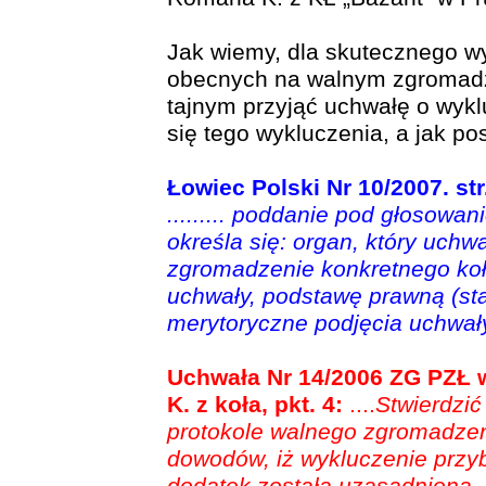
Jak wiemy, dla skutecznego wy
obecnych na walnym zgromadz
tajnym przyjąć uchwałę o wykl
się tego wykluczenia, a jak 
Łowiec Polski Nr 10/2007. str
......... poddanie pod głosowan
określa się: organ, który uchw
zgromadzenie konkretnego koła
uchwały, podstawę prawną (st
merytoryczne podjęcia uchwały
Uchwała Nr 14/2006 ZG PZŁ 
K. z koła, pkt. 4:
....
Stwierdzić
protokole walnego zgromadzeni
dowodów, iż wykluczenie przyb