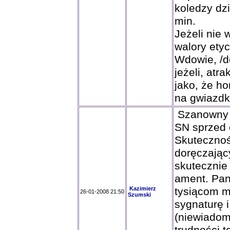
koledzy dz
min.
Jeżeli nie 
walory ety
Wdowie, /do
jeżeli, atr
jako, że ho
na gwiazdk
Szanowny P
SN sprzed o
Skutecznoś
doręczający
skutecznie 
ament. Pan
Kazimierz
tysiącom m
26-01-2008 21:50
Szumski
sygnaturę 
(niewiadom