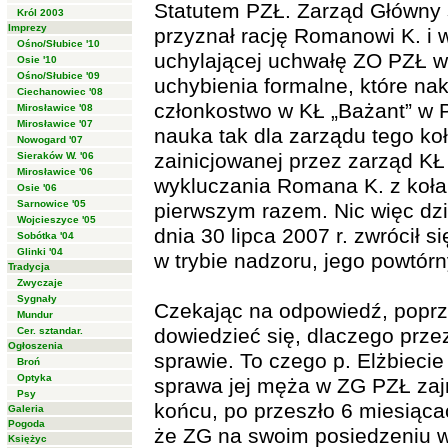
Statutem PZŁ. Zarząd Główny 
Król 2003
Imprezy
przyznał rację Romanowi K. i 
Ośno/Słubice '10
uchylającej uchwałę ZO PZŁ w
Osie '10
Ośno/Słubice '09
uchybienia formalne, które n
Ciechanowiec '08
członkostwo w KŁ „Bażant” w P
Mirosławice '08
Mirosławice '07
nauka tak dla zarządu tego koł
Nowogard '07
zainicjowanej przez zarząd KŁ
Sieraków W. '06
Mirosławice '06
wykluczania Romana K. z koła
Osie '06
Sarnowice '05
pierwszym razem. Nic więc dz
Wojcieszyce '05
dnia 30 lipca 2007 r. zwrócił s
Sobótka '04
Glinki '04
w trybie nadzoru, jego powtór
Tradycja
Zwyczaje
Sygnały
Czekając na odpowiedź, poprz
Mundur
dowiedzieć się, dlaczego prze
Cer. sztandar.
Ogłoszenia
sprawie. To czego p. Elżbiecie
Broń
Optyka
sprawa jej męża w ZG PZŁ zaj
Psy
końcu, po przeszło 6 miesiąc
Galeria
Pogoda
że ZG na swoim posiedzeniu w
Księżyc