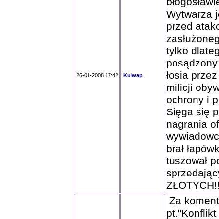
błogosławi
Wytwarza j
przed atak
zasłużoneg
tylko dlate
posądzony 
łosia przez
26-01-2008 17:42
Kulwap
milicji oby
ochrony i pr
Sięga się 
nagrania o
wywiadowca
brał łapów
tuszował po
sprzedającyc
ZŁOTYCH!!
Za komenta
pt."Konfli