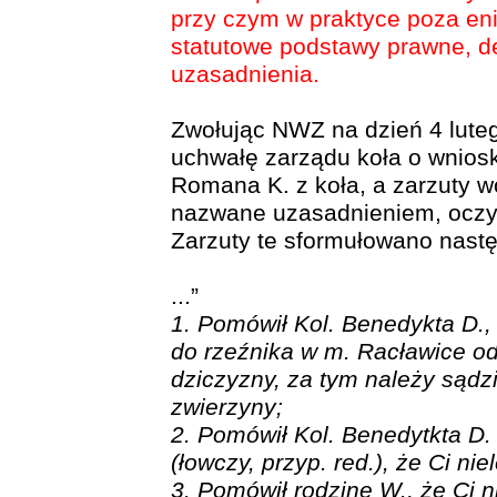
przy czym w praktyce poza e
statutowe podstawy prawne, de
uzasadnienia.
Zwołując NWZ na dzień 4 luteg
uchwałę zarządu koła o wnios
Romana K. z koła, a zarzuty w
nazwane uzasadnieniem, oczyw
Zarzuty te sformułowano nast
...”
1. Pomówił Kol. Benedykta D.,
do rzeźnika w m. Racławice o
dziczyzny, za tym należy sądzi
zwierzyny;
2. Pomówił Kol. Benedytkta D. 
(łowczy, przyp. red.), że Ci nie
3. Pomówił rodzinę W., że Ci nie