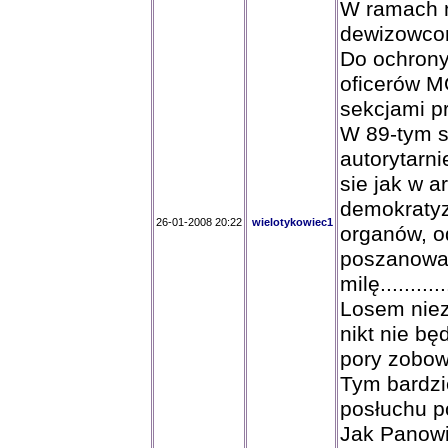
W ramach n
dewizowco
Do ochrony
oficerów MO
sekcjami pra
W 89-tym st
autorytarn
sie jak w 
demokratyz
26-01-2008 20:22
wielotykowiec1
organów, od
poszanowan
milę.............
Losem nie
nikt nie bę
pory zobow
Tym bardzi
posłuchu poło
Jak Panowie u