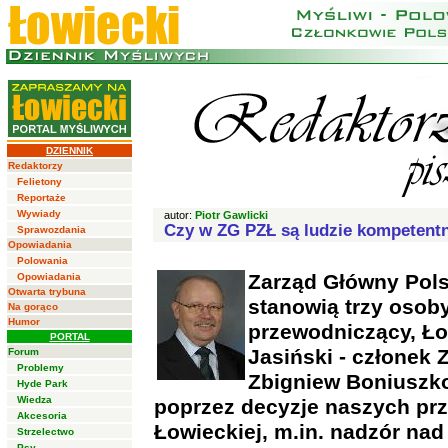
DZIENNIK
Redaktorzy
Felietony
Reportaże
Wywiady
autor:
Piotr Gawlicki
Czy w ZG PZŁ są ludzie kompetent
Sprawozdania
Opowiadania
Polowania
Zarząd Główny Pols
Opowiadania
Otwarta trybuna
stanowią trzy osoby
Na gorąco
Humor
przewodniczący, Ło
PORTAL
Jasiński - członek 
Forum
Problemy
Zbigniew Boniuszk
Hyde Park
Wiedza
poprzez decyzje naszych prz
Akcesoria
Łowieckiej, m.in. nadzór na
Strzelectwo
Psy