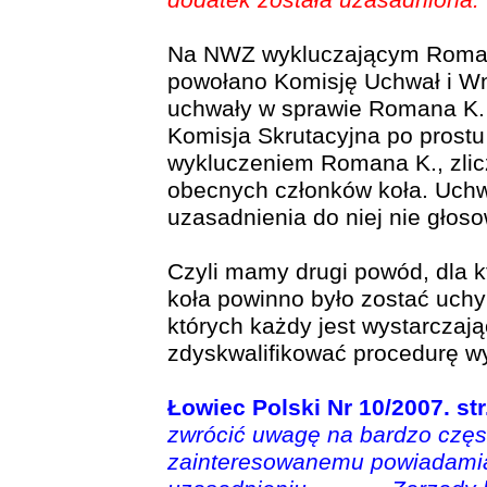
dodatek została uzasadniona.
Na NWZ wykluczającym Romana
powołano Komisję Uchwał i Wn
uchwały w sprawie Romana K. 
Komisja Skrutacyjna po prostu 
wykluczeniem Romana K., zlic
obecnych członków koła. Uchw
uzasadnienia do niej nie głos
Czyli mamy drugi powód, dla 
koła powinno było zostać uch
których każdy jest wystarczaj
zdyskwalifikować procedurę wy
Łowiec Polski Nr 10/2007. str
zwrócić uwagę na bardzo częst
zainteresowanemu powiadamia s