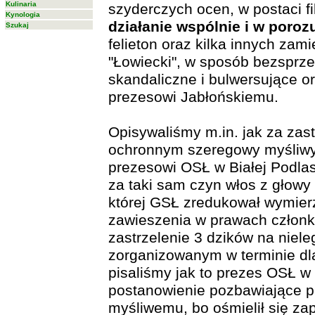
Kulinaria
szyderczych ocen, w postaci fi
Kynologia
działanie wspólnie i w poro
Szukaj
felieton oraz kilka innych za
"Łowiecki", w sposób bezsprz
skandaliczne i bulwersujące 
prezesowi Jabłońskiemu.
Opisywaliśmy m.in. jak za zast
ochronnym szeregowy myśliwy w
prezesowi OSŁ w Białej Podlas
za taki sam czyn włos z głowy 
której GSŁ zredukował wymier
zawieszenia w prawach członk
zastrzelenie 3 dzików na niel
zorganizowanym w terminie dl
pisaliśmy jak to prezes OSŁ w 
postanowienie pozbawiające p
myśliwemu, bo ośmielił się za