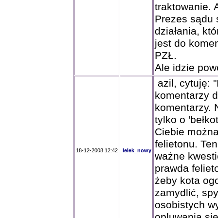
traktowanie. 
Prezes sądu 
działania, kt
jest do kome
PZŁ.
Ale idzie pow
azil, cytuję:
komentarzy do
komentarzy. N
tylko o 'bełko
Ciebie można
felietonu. Te
18-12-2008 12:42
lelek_nowy
ważne kwesti
prawda felieto
żeby kota og
zamydlić, sp
osobistych w
opluwania się