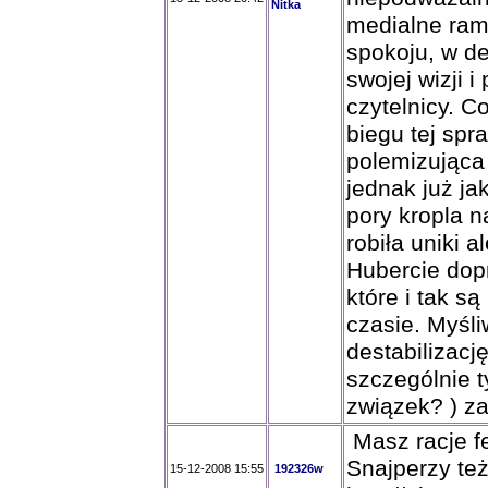
Nitka
medialne ram
spokoju, w d
swojej wizji 
czytelnicy. C
biegu tej spr
polemizująca
jednak już ja
pory kropla n
robiła uniki a
Hubercie dop
które i tak s
czasie. Myśli
destabilizacj
szczególnie t
związek? ) z
Masz racje f
Snajperzy też 
15-12-2008 15:55
192326w