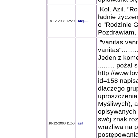
Kol. Azil. "R
ładnie życzen
18-12-2008 12:20
Alej.....
o "Rodzinie G
Pozdrawiam, 
"vanitas vani
vanitas"
Jeden z kome
......... pożal
http://www.low
id=158 napisa
dlaczego grup
uproszczenia
Myśliwych), a
opisywanych 
swój znak ro
18-12-2008 11:56
azil
wrażliwa na p
postępowania