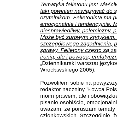
Tematyka felietonu jest właści
taki powinien nawiązywać do sp
czytelnikom. Felietonista ma 
emocjonalnie i tendencyjnie.
niesprawiedliwy, polemiczny, p
Może być surowym krytykiem,
szczegółowego zagadnienia, p
sprawy. Felietony często są z
ironią, ale i powagą; emfatycz
„Dziennikarski warsztat język
Wrocławskiego 2005).
Pozwoliłem sobie na powyższy 
redaktor naczelny "Łowca Polsk
moim prawem, ale i obowiązkie
pisanie osobiście, emocjonalni
uważam, że poruszam tematy 
członkowskich. Szczególnie, 