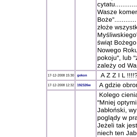
cytatu...........
Wasze komenta
Boże”...........
złoże wszyst
Myśliwskiego
świąt Bożego
Nowego Roku”.
pokoju", lub 
zależy od Was
A Z Z I L !!!
17-12-2008 15:30
gekon
A gdzie obro
17-12-2008 12:32
192326w
Kolego cieni
"Mniej optymi
Jabłoński, wy
poglądy w pra
Jeżeli tak jes
niech ten Jab