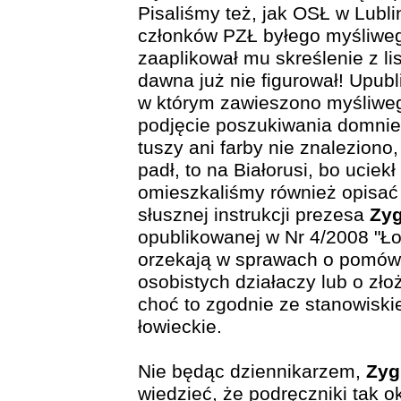
Pisaliśmy też, jak OSŁ w Lublin
członków PZŁ byłego myśliweg
zaaplikował mu skreślenie z li
dawna już nie figurował! Upub
w którym zawieszono myśliweg
podjęcie poszukiwania domnie
tuszy ani farby nie znaleziono,
padł, to na Białorusi, bo uciek
omieszkaliśmy również opisać
słusznej instrukcji prezesa
Zyg
opublikowanej w Nr 4/2008 "Ło
orzekają w sprawach o pomówi
osobistych działaczy lub o zło
choć to zgodnie ze stanowiski
łowieckie.
Nie będąc dziennikarzem,
Zyg
wiedzieć, że podręczniki tak ok