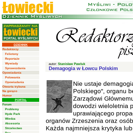
DZIENNIK
Redaktorzy
Felietony
Reportaże
Wywiady
autor:
Stanisław Pawluk
Demagogia w Łowcu Polskim
Sprawozdania
Opowiadania
Polowania
Nie ustaje demagogi
Opowiadania
Otwarta trybuna
Polskiego", organu 
Na gorąco
Humor
Zarządowi Głównemu 
PORTAL
dowodzi wieloletnia 
Forum
Problemy
uprawiającego propa
Hyde Park
Wiedza
organów Zrzeszenia oraz osób
Akcesoria
Każda najmniejsza krytyka lub
Strzelectwo
Psy