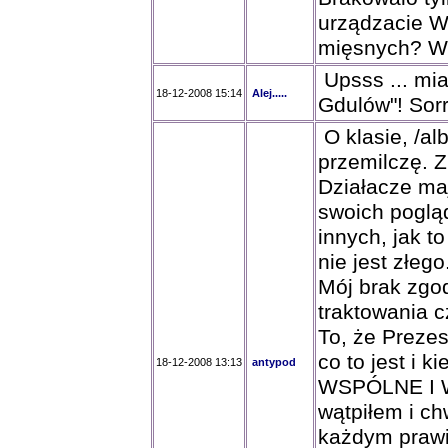
urządzacie Wi
mięsnych? We
Upsss ... mia
18-12-2008 15:14
Alej.....
Gdulów"! Sorr
O klasie, /alb
przemilczę. 
Działacze ma
swoich poglą
innych, jak to
nie jest złego
Mój brak zgo
traktowania 
To, że Preze
co to jest i 
18-12-2008 13:13
antypod
WSPÓLNE I 
wątpiłem i ch
każdym prawi