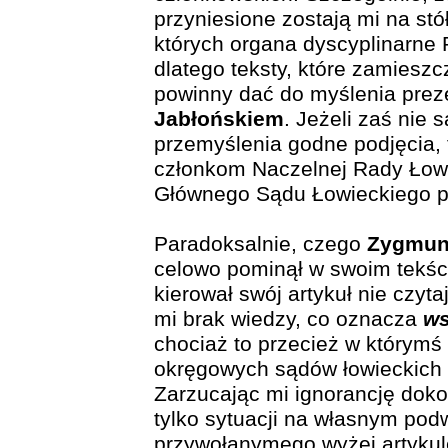
przyniesione zostają mi na stó
których organa dyscyplinarne 
dlatego teksty, które zamiesz
powinny dać do myślenia pre
Jabłońskiem
. Jeżeli zaś nie s
przemyślenia godne podjęcia,
członkom Naczelnej Rady Łowi
Głównego Sądu Łowieckiego po
Paradoksalnie, czego
Zygmunt
celowo pominął w swoim tekście
kierował swój artykuł nie czyta
mi brak wiedzy, co oznacza
ws
chociaż to przecież w którymś
okręgowych sądów łowieckich w
Zarzucając mi ignorancję doko
tylko sytuacji na własnym pod
przywołanymego wyżej artykule