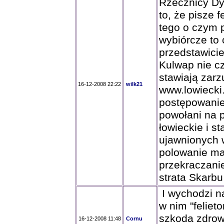
Rzecznicy Dy
to, że pisze f
tego o czym p
wybiórcze to 
przedstawicie
Kulwap nie cz
stawiają zarz
16-12-2008 22:22
wilk21
www.lowiecki
postępowanie 
powołani na 
łowieckie i s
ujawnionych w
polowanie mar
przekraczanie
strata Skarbu
I wychodzi n
w nim "felieto
szkoda zdrowi
16-12-2008 11:48
Cornu