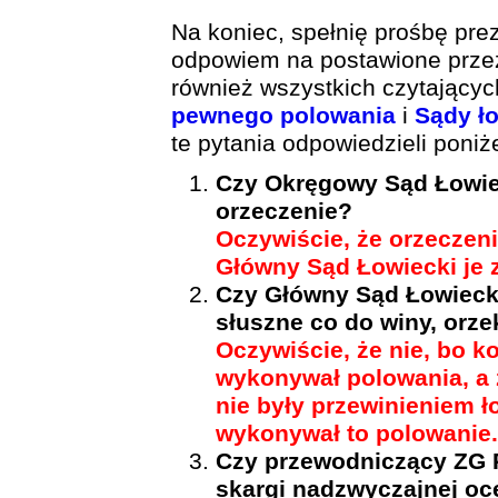
Na koniec, spełnię prośbę pr
odpowiem na postawione przez
również wszystkich czytającyc
pewnego polowania
i
Sądy ło
te pytania odpowiedzieli poni
Czy Okręgowy Sąd Łowie
orzeczenie?
Oczywiście, że orzeczen
Główny Sąd Łowiecki je z
Czy Główny Sąd Łowiecki
słuszne co do winy, orze
Oczywiście, że nie, bo 
wykonywał polowania, a 
nie były przewinieniem ł
wykonywał to polowanie.
Czy przewodniczący ZG 
skargi nadzwyczajnej oc