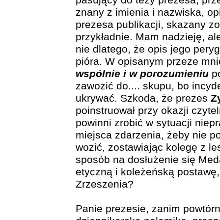
pasujący do tezy prezesa, prze
znany z imienia i nazwiska, op
prezesa publikacji, skazany zo
przykładnie. Mam nadzieję, al
nie dlatego, że opis jego per
pióra. W opisanym przeze mni
wspólnie i w porozumieniu
po
zawozić do.... skupu, bo incyd
ukrywać. Szkoda, że prezes
Z
poinstruował przy okazji czyte
powinni zrobić w sytuacji niep
miejsca zdarzenia, żeby nie p
wozić, zostawiając kolegę z l
sposób na dosłużenie się Med
etyczną i koleżeńską postawę
Zrzeszenia?
Panie prezesie, zanim powtór