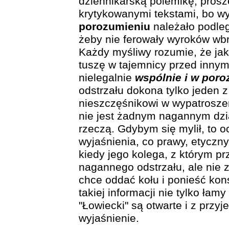
dziennikarską polemikę, prosz
krytykowanymi tekstami, bo w
porozumieniu
należało podle
żeby nie ferowały wyroków wb
Każdy myśliwy rozumie, że jak 
tuszę w tajemnicy przed innymi
nielegalnie
wspólnie i w por
odstrzału dokona tylko jeden 
nieszczęśnikowi w wypatroszen
nie jest żadnym nagannym dzi
rzeczą. Gdybym się mylił, to 
wyjaśnienia, co prawy, etyczny
kiedy jego kolega, z którym pr
nagannego odstrzału, ale nie 
chce oddać kołu i ponieść kon
takiej informacji nie tylko łam
"Łowiecki" są otwarte i z przy
wyjaśnienie.