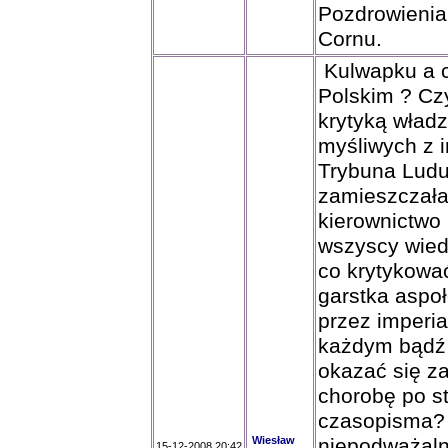
Pozdrowienia 
Cornu.
Kulwapku a 
Polskim ? Cz
krytyką wład
myśliwych z 
Trybuna Ludu
zamieszczała 
kierownictwo
wszyscy wied
co krytykować
garstka aspo
przez imperial
każdym bądź r
okazać się z
chorobę po s
czasopisma? 
Wiesław
niepodważalna
15-12-2008 20:42