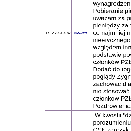
wynagrodzeni
Pobieranie p
uważam za pr
pieniędzy za
co najmniej ni
17-12-2008 09:02
192326w
nieetycznego
względem inny
podstawie pow
członków PZŁ
Dodać do teg
poglądy Zygm
zachować dla
nie stosować
członków PZŁ
Pozdrowienia
W kwestii "dz
porozumieniu"
GSŁ zdarzyło