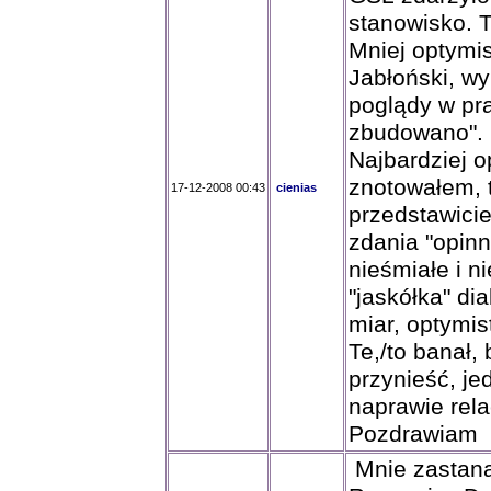
stanowisko. 
Mniej optymis
Jabłoński, wy
poglądy w pra
zbudowano".
Najbardziej o
znotowałem, 
17-12-2008 00:43
cienias
przedstawicie
zdania "opinn
nieśmiałe i n
"jaskółka" d
miar, optymis
Te,/to banał,
przynieść, je
naprawie rela
Pozdrawiam
Mnie zastana