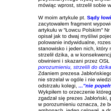
mówiąc wprost, strzelił sobie w
W moim artykule pt.
Sądy łowi
zacytowałem fragment wypow
artykułu w "Łowcu Polskim" N
opisał jak to dwaj myśliwi po
polowanie indywidualne, rozesz
stanowisko i jeden nich, który
strzelił dzika, a w konsekwencj
obwinieni i skazani przez OSŁ
porozumieniu, strzelili do dzi
Zdaniem prezesa Jabłońskiego,
nie strzelał w ogóle i nie wied
odstrzału kolegi,
..."nie popeł
Wykpiłem to orzeczenie któreg
zgadzał się prezes Jabłoński, 
w porozumieniu oznacza, że 
ambonach, jeden celował, a dru