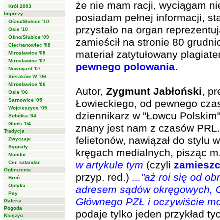
że nie mam racji, wyciągam ni
Król 2003
Imprezy
posiadam pełnej informacji, s
Ośno/Słubice '10
przystało na organ reprezentuj
Osie '10
Ośno/Słubice '09
zamieścił na stronie 80 grudn
Ciechanowiec '08
materiał zatytułowany plagiate
Mirosławice '08
Mirosławice '07
pewnego polowania
.
Nowogard '07
Sieraków W. '06
Mirosławice '06
Autor,
Zygmunt Jabłoński
, p
Osie '06
Sarnowice '05
Łowieckiego, od pewnego czas
Wojcieszyce '05
dziennikarz w "Łowcu Polskim".
Sobótka '04
Glinki '04
znany jest nam z czasów PRL.
Tradycja
felietonów, nawiązał do stylu
Zwyczaje
Sygnały
kręgach medialnych, pisząc m.
Mundur
w artykule tym
(czyli
zamiesz
Cer. sztandar.
Ogłoszenia
przyp. red.)
..."aż roi się od 
Broń
Optyka
adresem sądów okręgowych, 
Psy
Głównego PZŁ i oczywiście mo
Galeria
Pogoda
podaje tylko jeden przykład t
Księżyc