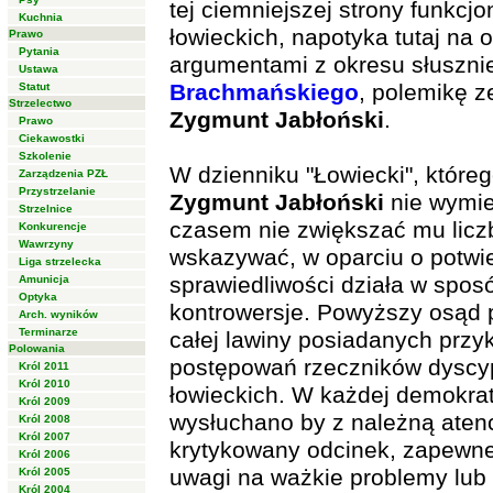
tej ciemniejszej strony funkcj
Kuchnia
łowieckich, napotyka tutaj na 
Prawo
Pytania
argumentami z okresu słuszni
Ustawa
Brachmańskiego
, polemikę 
Statut
Strzelectwo
Zygmunt Jabłoński
.
Prawo
Ciekawostki
Szkolenie
W dzienniku "Łowiecki", które
Zarządzenia PZŁ
Przystrzelanie
Zygmunt Jabłoński
nie wymie
Strzelnice
czasem nie zwiększać mu liczb
Konkurencje
Wawrzyny
wskazywać, w oparciu o potwie
Liga strzelecka
sprawiedliwości działa w spos
Amunicja
Optyka
kontrowersje. Powyższy osąd 
Arch. wyników
Terminarze
całej lawiny posiadanych przy
Polowania
postępowań rzeczników dyscyp
Król 2011
Król 2010
łowieckich. W każdej demokrat
Król 2009
wysłuchano by z należną aten
Król 2008
Król 2007
krytykowany odcinek, zapewn
Król 2006
uwagi na ważkie problemy lub 
Król 2005
Król 2004