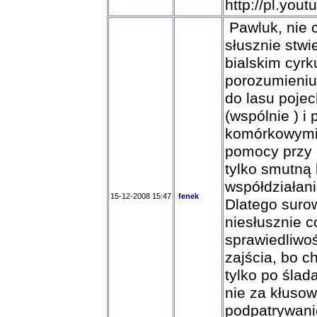
http://pl.yo
Pawluk, nie c
słusznie stwie
bialskim cyrku
porozumieniu
do lasu poje
(wspólnie ) i
komórkowymi 
pomocy przy p
tylko smutną
współdziałan
15-12-2008 15:47
fenek
Dlatego suro
niesłusznie c
sprawiedliwo
zajścia, bo c
tylko po ślad
nie za kłuso
podpatrywani