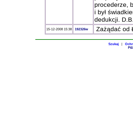
procederze, b
i był świadki
dedukcji. D.B
Zażądać od ŁP
15-12-2008 15:38
192326w
Szukaj
|
Ochr
P&H