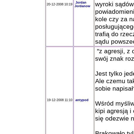
Jordan
wyroki sądów
20-12-2008 10:19
Jordanow
powiadomienie
kole czy za n
posługująceg
trafią do rze
sądu powsze
"z agresji, 
swój znak ro
Jest tylko je
Ale czemu ta
sobie napisał
19-12-2008 11:10
antypod
Wśród myśliwy
kipi agresją 
się odezwie n
Brakowało ty