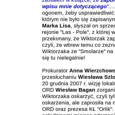
zastałem w książce, że
zapo
wpisu mnie dotyczącego
"...
ogonem, żeby usprawiedliwić,
którym nie było się zapisany
Marka Lisa
, słyszał on sprz
rejonie "Las - Pole", z której 
przekonany, że Wiktorzak zap
czyli, że wbrew temu co zezna
Wiktorzaka ze "Smolarze" na "
się tu nielegalnie!
Prokurator
Anna Wierzchow
przesłuchaniu
Wiesława Szl
20 grudnia 2007 r. wizję lokal
ORD
Wiesław Bagan
zorganiz
Wiktorzaka oskarżyć, czyli ty
oskarżenia, ale zaprosiła na
ORD oraz prezesa KŁ "Orlik".