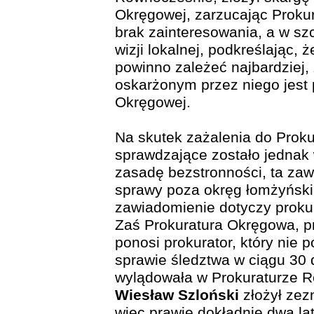
Okręgowej, zarzucając Prokur
brak zainteresowania, a w s
wizji lokalnej, podkreślając, 
powinno zależeć najbardziej, 
oskarżonym przez niego jest 
Okręgowej.
Na skutek zażalenia do Prok
sprawdzające zostało jednak
zasadę bezstronności, ta za
sprawy poza okręg łomżyński 
zawiadomienie dotyczy proku
Zaś Prokuratura Okręgowa, p
ponosi prokurator, który nie 
sprawie śledztwa w ciągu 30 
wylądowała w Prokuraturze R
Wiesław Szloński
złożył zezn
wiec prawie dokładnie dwa lat