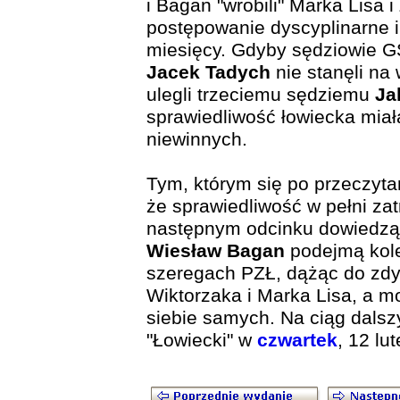
i Bagan "wrobili" Marka Lisa
postępowanie dyscyplinarne 
miesięcy. Gdyby sędziowie 
Jacek Tadych
nie stanęli na 
ulegli trzeciemu sędziemu
Ja
sprawiedliwość łowiecka miał
niewinnych.
Tym, którym się po przeczytan
że sprawiedliwość w pełni za
następnym odcinku dowiedzą 
Wiesław Bagan
podejmą kole
szeregach PZŁ, dążąc do zd
Wiktorzaka i Marka Lisa, a m
siebie samych. Na ciąg dals
"Łowiecki" w
czwartek
, 12 lut