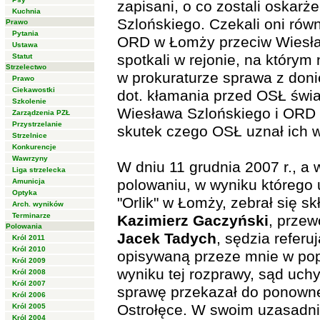
zapisani, o co zostali oskarż
Kuchnia
Szlońskiego. Czekali oni równ
Prawo
Pytania
ORD w Łomży przeciw Wiesła
Ustawa
spotkali w rejonie, na którym
Statut
Strzelectwo
w prokuraturze sprawa z don
Prawo
Ciekawostki
dot. kłamania przed OSŁ świ
Szkolenie
Wiesława Szlońskiego i ORD
Zarządzenia PZŁ
Przystrzelanie
skutek czego OSŁ uznał ich w
Strzelnice
Konkurencje
Wawrzyny
W dniu 11 grudnia 2007 r., a 
Liga strzelecka
polowaniu, w wyniku którego
Amunicja
Optyka
"Orlik" w Łomży, zebrał się 
Arch. wyników
Terminarze
Kazimierz Gaczyński
, prze
Polowania
Jacek Tadych
, sędzia refer
Król 2011
Król 2010
opisywaną przeze mnie w pop
Król 2009
wyniku tej rozprawy, sąd uchy
Król 2008
Król 2007
sprawę przekazał do ponown
Król 2006
Ostrołęce. W swoim uzasadni
Król 2005
Król 2004