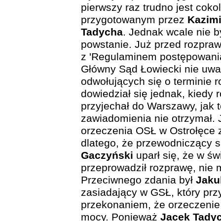
pierwszy raz trudno jest coko
przygotowanym przez
Kazim
Tadycha
. Jednak wcale nie b
powstanie. Już przed rozpraw
z 'Regulaminem postępowania
Główny Sąd Łowiecki nie uw
odwołujących się o terminie 
dowiedział się jednak, kiedy 
przyjechał do Warszawy, jak t
zawiadomienia nie otrzymał. J
orzeczenia OSŁ w Ostrołęce 
dlatego, że przewodniczący 
Gaczyński
uparł się, że w św
przeprowadził rozprawę, nie 
Przeciwnego zdania był
Jaku
zasiadający w GSŁ, który prz
przekonaniem, że orzeczenie 
mocy. Ponieważ
Jacek Tady