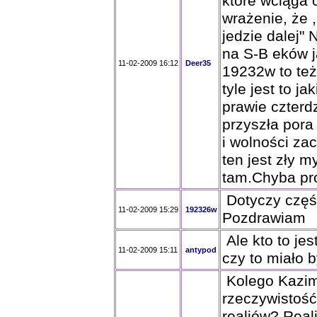
które wciąga c
wrażenie, że 
jedzie dalej" 
na S-B eków j
11-02-2009 16:12
Deer35
19232w to też
tyle jest to 
prawie czterd
przyszła pora
i wolności za
ten jest zły m
tam.Chyba pro
Dotyczy części
11-02-2009 15:29
192326w
Pozdrawiam
Ale kto to jes
11-02-2009 15:11
antypod
czy to miało 
Kolego Kazimi
rzeczywistość
realiów? Rea