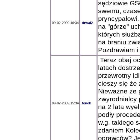
sędziowie GS
swemu, czase
pryncypałowi.
09-02-2009 16:34
drwal2
na "górze" uch
których służb
na braniu zwi
Pozdrawiam i
Teraz obaj oc
latach dostrz
przewrotny id
cieszy się że
Nieważne że p
zwyrodnialcy 
09-02-2009 15:34
fenek
na 2 lata wye
podły procede
w.g. takiego 
zdaniem Kole
oprawców? Je