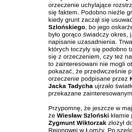
orzeczenie uchylające rozstr
się faktem. Podobno nieźle gr
kiedy grunt zaczął się usuwa
Szlońskiego
, bo jego oskarż
było gorąco świadczy okres, 
napisanie uzasadnienia. Trwa
których toczyły się podobno t
się z orzeczeniem, czy też n
to zainteresowani nie mogli 
pokazać, że przedwcześnie p
orzeczenie podpisane przez
Jacka Tadycha
ujrzało świat
przekazane zainteresowanym
Przypomnę, że jeszcze w maj
że
Wiesław Szloński
kłamie 
Zygmunt Wiktorzak
złożył d
Rejonowej w Łomży. Po sześc