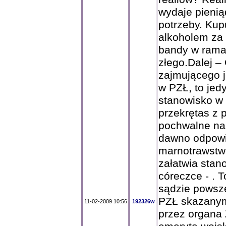
wydaje pienią
potrzeby. Kup
alkoholem za 
bandy w ramac
złego.Dalej –
zajmującego 
w PZŁ, to jed
stanowisko w
przekrętas z 
pochwalne na 
dawno odpowi
marnotrawstwo
załatwia stan
córeczce - . T
sądzie powsz
PZŁ skazanym
11-02-2009 10:56
192326w
przez organa