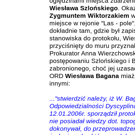
oględzinami miejsca zdarzeni
Wiesława Szlońskiego
. Okaz
Zygmuntem Wiktorzakiem
w
miejsce w rejonie "Las - pole"
dokładnie tam, gdzie był zapi
stanowiska do protokołu, Wie
przyciśnięty do muru przyznał
Prokurator Anna Wierzchowsk
postępowaniu Szlońskiego i
zabronionego, choć jej uzasa
ORD
Wiesława Bagana
miaż
innymi:
..."stwierdzić należy, iż W. B
Odpowiedzialności Dyscyplina
12.01.2006r. sporządził proto
nie posiadał wiedzy dot. topog
dokonywał, do przeprowadzeni