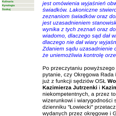
Kulinaria
jest omówienia wyjaśnień ob
Kynologia
świadków. Lakoniczne stwierd
Szukaj
zeznaniom świadków oraz doku
jest uzasadnieniem stanowisk
wynika z tych zeznań oraz dok
wiadomo, dlaczego sąd dał w
dlaczego nie dał wiary wyjaśn
Zdaniem sądu uzasadnienie or
że uniemożliwia kontrolę orze
Po przeczytaniu powyższego c
pytanie, czy Okręgowa Rada 
już z funkcji sędziów OSŁ
Wo
Kazimierza Jutrzenki
i
Kazi
niekompetentnych, a przez t
wizerunkowi i wiarygodności
dzienniku "Łowiecki" przetac
wydanych przez okręgowe i G