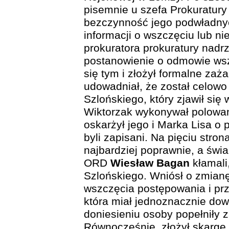
pisemnie u szefa Prokuratury
bezczynność jego podwładnyc
informacji o wszczęciu lub n
prokuratora prokuratury nadr
postanowienie o odmowie wsz
się tym i złożył formalne zaż
udowadniał, że został celow
Szlońskiego, który zjawił się w
Wiktorzak wykonywał polowanie
oskarżył jego i Marka Lisa o 
byli zapisani. Na pięciu stro
najbardziej poprawnie, a świ
ORD
Wiesław Bagan
kłamali
Szlońskiego. Wniósł o zmian
wszczęcia postępowania i prz
która miał jednoznacznie dow
doniesieniu osoby popełniły 
Równocześnie, złożył skargę 