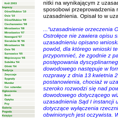
nitki na wynikającym z uzasa
Król 2003
Imprezy
sposobowi przeprowadzenia r
Ośno/Słubice '10
uzasadnienia. Opisał to w uz
Osie '10
Ośno/Słubice '09
Ciechanowiec '08
..."uzasadnienie orzeczenia
Mirosławice '08
Mirosławice '07
Ostrołęce nie zawiera opisu st
Nowogard '07
uzasadnieniu opisano wniosk
Sieraków W. '06
Mirosławice '06
powód, dla którego wnioski t
Osie '06
Sarnowice '05
przypomnieć, że zgodnie z p
Wojcieszyce '05
postępowania dyscyplinarneg
Sobótka '04
Glinki '04
dowodowego następuje w form
Tradycja
rozprawy z dnia 13 kwietnia 20
Zwyczaje
Sygnały
postanowienia, chociaż w uz
Mundur
szeroko rozwodzi się nad po
Cer. sztandar.
Ogłoszenia
dowodowego dotyczącego wizji
Broń
Optyka
uzasadnienia Sąd I instancji
Psy
dotyczące wyłączenia rzeczni
Galeria
Pogoda
obwinionych jest oczywista. 
Księżyc