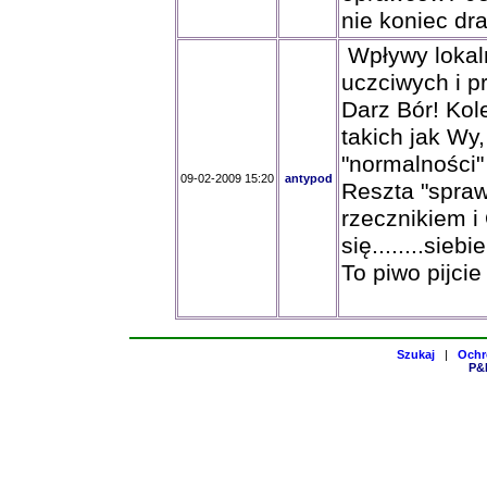
nie koniec dr
Wpływy lokal
uczciwych i p
Darz Bór! Kol
takich jak Wy
"normalności"
09-02-2009 15:20
antypod
Reszta "spraw
rzecznikiem i
się........siebi
To piwo pijci
Szukaj
|
Ochr
P&H