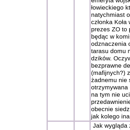
emeryta wojsk
łowieckiego k
natychmiast 
członka Koła 
prezes ZO to 
będąc w komis
odznaczenia o
tarasu domu m
dzików. Oczyw
bezprawne de
(mafijnych?) 
żadnemu nie s
otrzymywana 
na tym nie uc
przedawnieni
obecnie siedzi
jak kolego in
Jak wygląda z