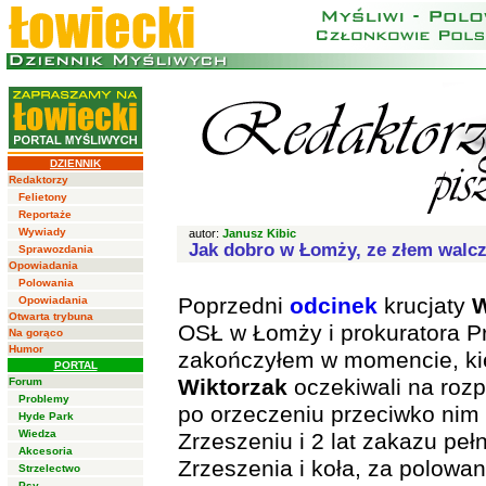
DZIENNIK
Redaktorzy
Felietony
Reportaże
Wywiady
autor:
Janusz Kibic
Jak dobro w Łomży, ze złem walczy
Sprawozdania
Opowiadania
Polowania
Poprzedni
odcinek
krucjaty
W
Opowiadania
Otwarta trybuna
OSŁ w Łomży i prokuratora P
Na gorąco
Humor
zakończyłem w momencie, k
PORTAL
Wiktorzak
oczekiwali na roz
Forum
Problemy
po orzeczeniu przeciwko nim
Hyde Park
Wiedza
Zrzeszeniu i 2 lat zakazu peł
Akcesoria
Zrzeszenia i koła, za polowani
Strzelectwo
Psy