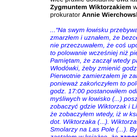
Zygmuntem Wiktorzakiem
w
prokurator
Annie Wierchowsk
..."Na swym łowisku przebyw
zmarzłem i uznałem, że bezce
nie przeczuwałem, że coś up
to polowanie wcześniej niż p
Pamiętam, że zaczął wtedy pa
Włodówki, żeby zmienić godz
Pierwotnie zamierzałem je za
ponieważ zakończyłem to pol
godz. 17:00 postanowiłem od
myśliwych w łowisko (...) pos
zobaczyć gdzie Wiktorzak i Lis
że zobaczyłem wtedy, iż w ks
dot. Wiktorzaka (...). Wiktorz
Smolarzy na Las Pole (...). By