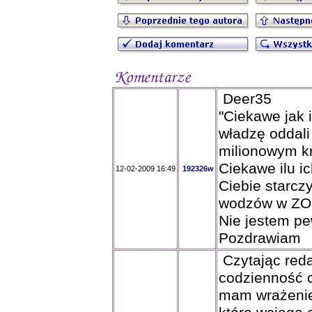
Deer35
"Ciekawe jak i
władzę oddali
milionowym kr
Ciekawe ilu ic
12-02-2009 16:49
192326w
Ciebie starczy
wodzów w ZO,
Nie jestem pe
Pozdrawiam
Czytając red
codzienność c
mam wrażenie