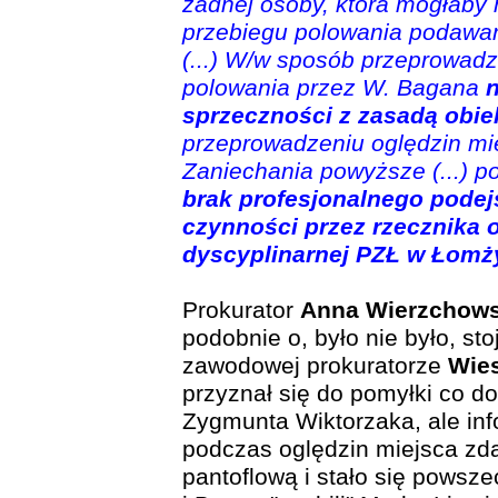
żadnej osoby, która mogłaby 
przebiegu polowania podawaną
(...) W/w sposób przeprowadz
polowania przez W. Bagana
n
sprzeczności z zasadą obie
przeprowadzeniu oględzin mie
Zaniechania powyższe (...) p
brak profesjonalnego podej
czynności przez rzecznika 
dyscyplinarnej PZŁ w Łomż
Prokurator
Anna Wierzchow
podobnie o, było nie było, st
zawodowej prokuratorze
Wie
przyznał się do pomyłki co d
Zygmunta Wiktorzaka, ale inf
podczas oględzin miejsca zda
pantoflową i stało się powsz