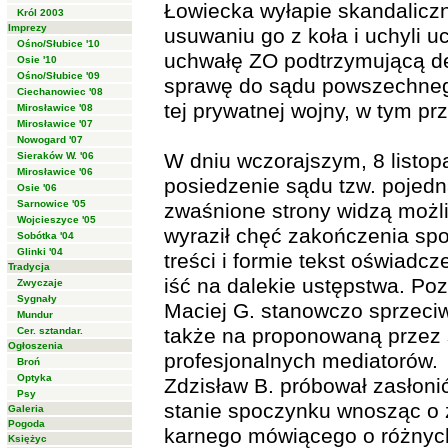
Łowiecka wyłapie skandalicz
Król 2003
Imprezy
usuwaniu go z koła i uchyli u
Ośno/Słubice '10
uchwałę ZO podtrzymującą d
Osie '10
Ośno/Słubice '09
sprawę do sądu powszechnego
Ciechanowiec '08
tej prywatnej wojny, w tym pr
Mirosławice '08
Mirosławice '07
Nowogard '07
W dniu wczorajszym, 8 listop
Sieraków W. '06
Mirosławice '06
posiedzenie sądu tzw. pojedn
Osie '06
Sarnowice '05
zwaśnione strony widzą możl
Wojcieszyce '05
wyraził chęć zakończenia spo
Sobótka '04
Glinki '04
treści i formie tekst oświadc
Tradycja
iść na dalekie ustępstwa. Poz
Zwyczaje
Sygnały
Maciej G. stanowczo sprzeciwi
Mundur
także na proponowaną przez
Cer. sztandar.
Ogłoszenia
profesjonalnych mediatorów.
Broń
Optyka
Zdzisław B. próbował zasłoni
Psy
stanie spoczynku wnosząc o 
Galeria
Pogoda
karnego mówiącego o różnyc
Księżyc