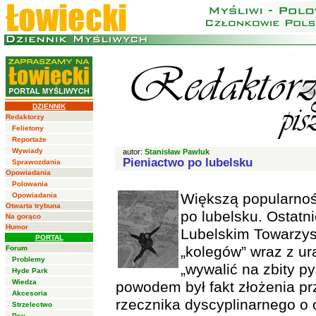
DZIENNIK
Redaktorzy
Felietony
Reportaże
Wywiady
autor:
Stanisław Pawluk
Pieniactwo po lubelsku
Sprawozdania
Opowiadania
Polowania
Większą popularność
Opowiadania
Otwarta trybuna
po lubelsku. Ostatn
Na gorąco
Humor
Lubelskim Towarzyst
PORTAL
„kolegów” wraz z u
Forum
Problemy
„wywalić na zbity p
Hyde Park
Wiedza
powodem był fakt złożenia pr
Akcesoria
rzecznika dyscyplinarnego o
Strzelectwo
Psy