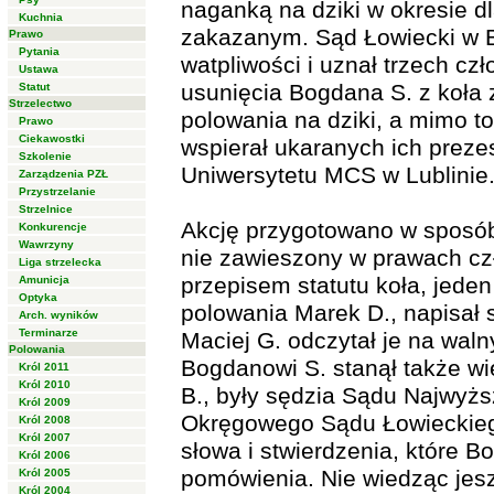
naganką na dziki w okresie d
Kuchnia
zakazanym. Sąd Łowiecki w Bi
Prawo
Pytania
watpliwości i uznał trzech c
Ustawa
usunięcia Bogdana S. z koła 
Statut
Strzelectwo
polowania na dziki, a mimo t
Prawo
Ciekawostki
wspierał ukaranych ich preze
Szkolenie
Uniwersytetu MCS w Lublinie
Zarządzenia PZŁ
Przystrzelanie
Strzelnice
Akcję przygotowano w sposób 
Konkurencje
Wawrzyny
nie zawieszony w prawach cz
Liga strzelecka
przepisem statutu koła, jeden
Amunicja
Optyka
polowania Marek D., napisał 
Arch. wyników
Terminarze
Maciej G. odczytał je na wal
Polowania
Bogdanowi S. stanął także wie
Król 2011
Król 2010
B., były sędzia Sądu Najwyżs
Król 2009
Okręgowego Sądu Łowieckieg
Król 2008
Król 2007
słowa i stwierdzenia, które B
Król 2006
pomówienia. Nie wiedząc je
Król 2005
Król 2004