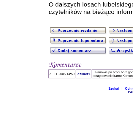
O dalszych losach lubelskie
czytelników na bieżąco infor
I Panowie po broni bo z godn
21-11-2005 14:50
dzikarz1
postępowanie karne.Komend
Szukaj
|
Ochr
P&H