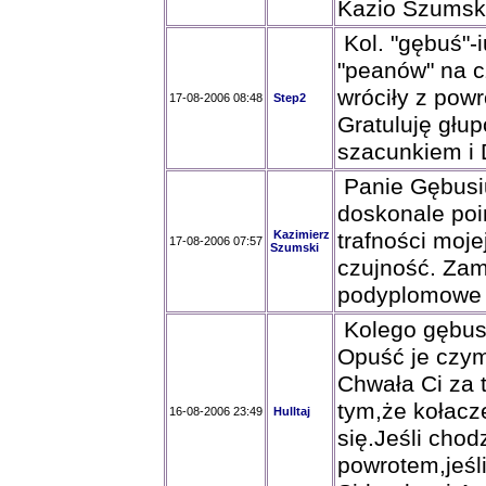
Kazio Szumsk
Kol. "gębuś"-
"peanów" na c
wróciły z powr
17-08-2006 08:48
Step2
Gratuluję głu
szacunkiem i 
Panie Gębusiu
doskonale poi
Kazimierz
trafności moj
17-08-2006 07:57
Szumski
czujność. Zam
podyplomowe -
Kolego gębusi
Opuść je czym 
Chwała Ci za 
tym,że kołacz
16-08-2006 23:49
Hulltaj
się.Jeśli cho
powrotem,jeśl