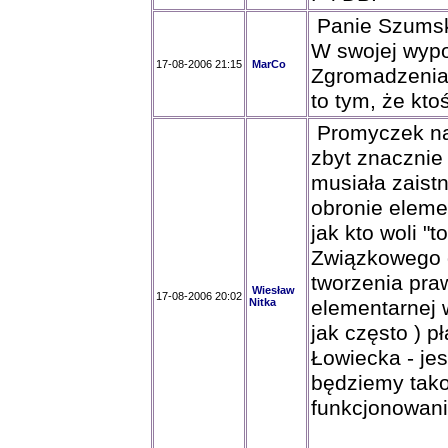
Panie Szums
W swojej wypo
17-08-2006 21:15
MarCo
Zgromadzenia.
to tym, że kto
Promyczek nad
zbyt znacznie 
musiała zaist
obronie eleme
jak kto woli "
Związkowego d
tworzenia pr
Wiesław
17-08-2006 20:02
Nitka
elementarnej 
jak często ) p
Łowiecka - jes
będziemy tako
funkcjonowani