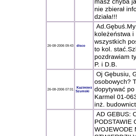
masz chyba ja
nie zbierał i
działa!!!
Ad.Gębuś.Myśl
koleżeństwa i
wszystkich po
26-08-2006 09:43
disco
to kol. stać.
pozdrawiam ty
P. i D.B.
Oj Gębusiu, G
osobowych? To
Kazimierz
dopytywać po 
26-08-2006 07:01
Szumski
Karmel 01-063
inż. budownic
AD GEBUS: 
PODSTAWIE 
WOJEWODE M