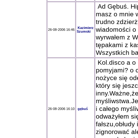
Ad Gębuś. Hip
masz o mnie w
trudno zdzierż
Kazimierz
wiadomości o 
26-08-2006 16:46
Szumski
wyrwałem z Wa
tępakami z ka
Wszystkich ba
Kol.disco a o
pomyjami? o c
nożyce się od
który się jesz
inny.Ważne,że
myśliwstwa.Je
i całego myśl
26-08-2006 16:10
gębuś
odważyłem się
fałszu,obłudy 
zignorować al