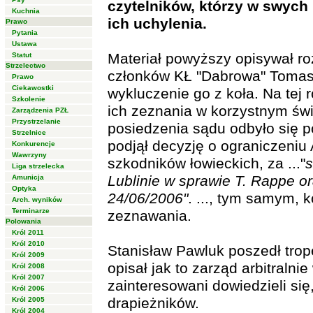
czytelników, którzy w swych
Kuchnia
ich uchylenia.
Prawo
Pytania
Ustawa
Materiał powyższy opisywał r
Statut
Strzelectwo
członków KŁ "Dabrowa" Tomasz
Prawo
Ciekawostki
wykluczenie go z koła. Na tej
Szkolenie
ich zeznania w korzystnym św
Zarządzenia PZŁ
Przystrzelanie
posiedzenia sądu odbyło się 
Strzelnice
podjął decyzję o ograniczeniu
Konkurencje
Wawrzyny
szkodników łowieckich, za ..."
s
Liga strzelecka
Lublinie w sprawie T. Rappe o
Amunicja
Optyka
24/06/2006"
. ..., tym samym, 
Arch. wyników
Terminarze
zeznawania.
Polowania
Król 2011
Król 2010
Stanisław Pawluk poszedł tro
Król 2009
opisał jak to zarząd arbitralni
Król 2008
Król 2007
zainteresowani dowiedzieli si
Król 2006
drapieżników.
Król 2005
Król 2004