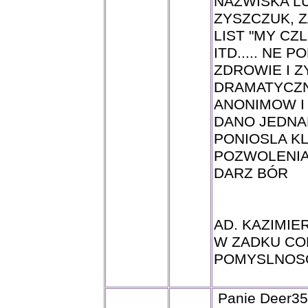
NAZWISKA LU
ZYSZCZUK, 
LIST "MY CZ
ITD..... NE
ZDROWIE I Z
DRAMATYCZN
ANONIMOW I 
DANO JEDNA
PONIOSLA K
POZWOLENIA 
DARZ BÓR
AD. KAZIMIE
W ZADKU COR
POMYSLNOS
Panie Deer35 