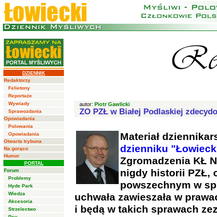
DZIENNIK
Redaktorzy
Felietony
Reportaże
Wywiady
autor:
Piotr Gawlicki
ZO PZŁ w Białej Podlaskiej zdecydow
Sprawozdania
Opowiadania
Polowania
Materiał dziennikar
Opowiadania
Otwarta trybuna
dzienniku "Łowieck
Na gorąco
Humor
Zgromadzenia KŁ Nr
PORTAL
nigdy historii PZŁ,
Forum
Problemy
powszechnym w spr
Hyde Park
Wiedza
uchwała zawieszała w prawac
Akcesoria
i będą w takich sprawach z
Strzelectwo
Psy