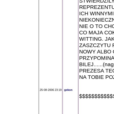
STWIERDZIL
REPREZENTU
ICH WINNYMI
NIEKONIECZN
NIE O TO CH
CO MAJA CO
WITTING. J
ZASZCZYTU 
NOWY ALBO O
PRZYPOMINA.
BILEJ......(
PREZESA TEG
NA TOBIE PO
25-08-2006 23:19
gekon
$$$$$$$$$$$