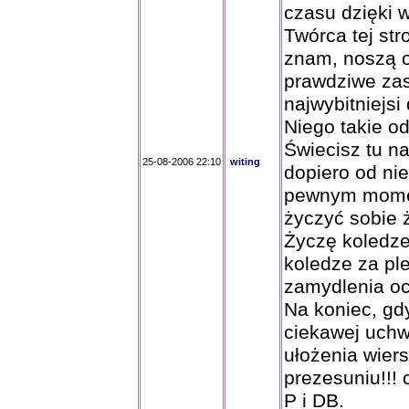
czasu dzięki 
Twórca tej str
znam, noszą o
prawdziwe zas
najwybitniejsi
Niego takie o
Świecisz tu n
25-08-2006 22:10
witing
dopiero od ni
pewnym momenci
życzyć sobie ż
Życzę koledze 
koledze za ple
zamydlenia o
Na koniec, gdy
ciekawej uchw
ułożenia wier
prezesuniu!!! 
P i DB.