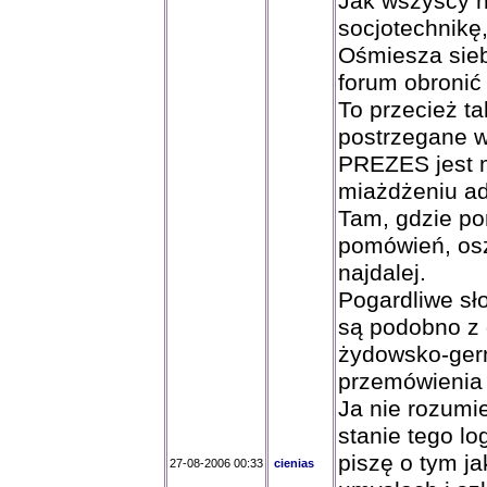
Jak wszyscy n
socjotechnikę
Ośmiesza siebi
forum obronić
To przecież ta
postrzegane w 
PREZES jest m
miażdżeniu ad
Tam, gdzie po
pomówień, oszc
najdalej.
Pogardliwe sł
są podobno z 
żydowsko-germ
przemówienia
Ja nie rozumi
stanie tego l
piszę o tym j
27-08-2006 00:33
cienias