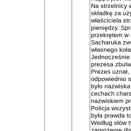
Na strzelnicy
składkę za uż
właściciela s
pieniędzy. Spr
przekrętem w 
Sacharuka zwo
własnego koła
Jednocześnie 
prezesa zbulw
Prezes uznał,
odpowiednio s
było nazwiska
cechach chara
nazwiskiem pr
Policja wszyst
była prawda t
Według słów t
zagrożenie dla