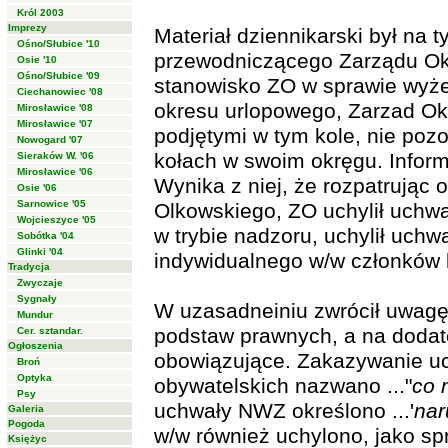
Król 2003
Imprezy
Materiał dziennikarski był na t
Ośno/Słubice '10
przewodniczącego Zarządu Ok
Osie '10
Ośno/Słubice '09
stanowisko ZO w sprawie wyże
Ciechanowiec '08
okresu urlopowego, Zarzad Okrę
Mirosławice '08
Mirosławice '07
podjętymi w tym kole, nie poz
Nowogard '07
kołach w swoim okręgu. Inform
Sieraków W. '06
Mirosławice '06
Wynika z niej, że rozpatrując
Osie '06
Sarnowice '05
Olkowskiego, ZO uchylił uchw
Wojcieszyce '05
w trybie nadzoru, uchylił uch
Sobótka '04
Glinki '04
indywidualnego w/w członków 
Tradycja
Zwyczaje
Sygnały
W uzasadneiniu zwrócił uwagę
Mundur
podstaw prawnych, a na dodate
Cer. sztandar.
Ogłoszenia
obowiązujące. Zakazywanie u
Broń
Optyka
obywatelskich nazwano ..."
co 
Psy
uchwały NWZ określono ...'
nar
Galeria
Pogoda
w/w również uchylono, jako sp
Księżyc