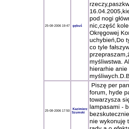
rzeczy,paszkw
16.04.2005,ki
pod nogi głów
nic,część kol
25-08-2006 19:47
gębuś
Okręgowej Kom
uchybień,Do t
co tyle fałsz
przepraszam,ż
myśliwstwa. A
hierarhie ani
myśliwych.D.
Piszę per pan
forum, hyde pa
towarzysza si
lampasami - b
Kazimierz
25-08-2006 17:50
Szumski
bezskutecznie
nie wykonuję 
rady a o efek