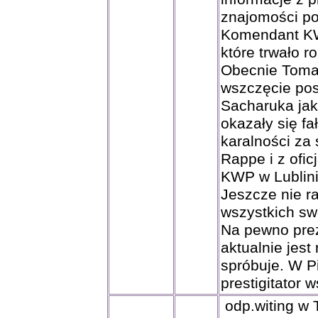
znajomości po
Komendant KW
które trwało r
Obecnie Tomas
wszczęcie pos
Sacharuka jak
okazały się fa
karalności za
Rappe i z ofi
KWP w Lublini
Jeszcze nie ra
wszystkich sw
Na pewno prez
aktualnie jes
spróbuje. W Pi
prestigitator w
odp.witing w 