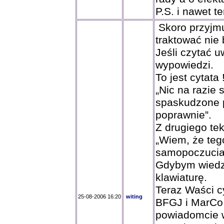
P.S. i nawet 
Skoro przyjmu
traktować nie
Jeśli czytać u
wypowiedzi.
To jest cytata !
„Nic na razie 
spaskudzone p
poprawnie”.
Z drugiego teks
„Wiem, że tego
samopoczucia
Gdybym wiedzia
klawiaturę.
Teraz Waści c
25-08-2006 16:20
witing
BFGJ i MarCo
powiadomcie w