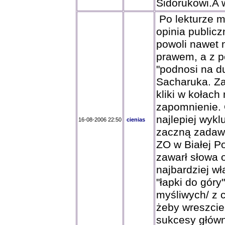
Sidorukowi.A 
Po lekturze m
opinia publi
powoli nawet 
prawem, a z p
"podnosi na d
Sacharuka. Za
kliki w kołach
zapomnienie. 
najlepiej wyk
16-08-2006 22:50
cienias
zaczną zadawa
ZO w Białej Po
zawarł słowa 
najbardziej w
"łapki do góry
myśliwych/ z c
żeby wreszcie 
sukcesy główni