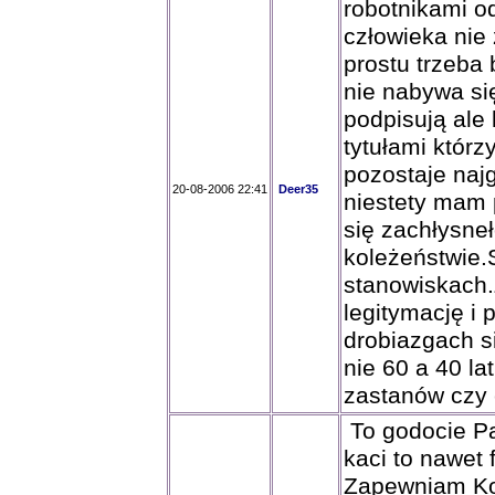
robotnikami od
człowieka nie
prostu trzeba
nie nabywa si
podpisują ale 
tytułami któr
pozostaje naj
20-08-2006 22:41
Deer35
niestety mam 
się zachłysne
koleżeństwie.
stanowiskach.
legitymację i 
drobiazgach s
nie 60 a 40 la
zastanów czy
To godocie Pan
kaci to nawet 
Zapewniam Kole