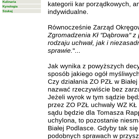
Kulinaria
kategorii kar porządkowych, 
Kynologia
indywidualne.
Szukaj
Równocześnie Zarząd Okręgowy 
Zgromadzenia Kł "Dąbrowa" z
rodzaju uchwał, jak i niezasa
sprawie.
"...
Jak wynika z powyższych decy
sposób jakiego ogół myśliwych
Czy działania ZO PZŁ w Białej
nazwać rzeczywiście bez zarz
Jeżeli wyrok w tym sądzie będ
przez ZO PZŁ uchwały WZ KŁ "D
sądu będzie dla Tomasza Rapp
uchylona, to pozostanie niesm
Białej Podlasce. Gdyby tak si
podobnych sprawach w przyszł