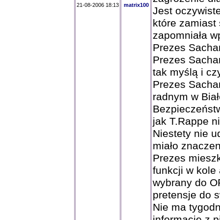
21-08-2006 18:13
matrix100
Jest oczywiste
które zamiast 
zapomniała wp
Prezes Sachar
Prezes Sachar
tak myślą i cz
Prezes Sachar
radnym w Biał
Bezpieczeństw
jak T.Rappe n
Niestety nie u
miało znaczen
Prezes mieszk
funkcji w kol
wybrany do OR
pretensje do 
Nie ma tygodn
informacje z p