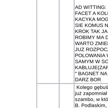
AD WITTING:
FACET A KOL
KACYKA MOG
SIE KOMUS N
KROK TAK JA
ROBIMY MA 
WARTO ZMIEN
JUZ ROZPOC
POLOWANIA 
SAMYM W SOB
KABLUJE(ZAR
" BAGNET NA
DARZ BOR
Kolego gębuś.
już zapomniał
szambo, w któr
B. Podlaskim,