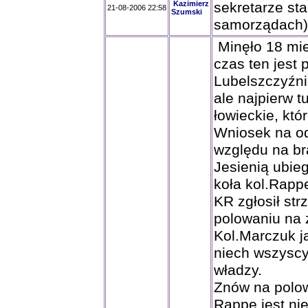
Kazimierz
sekretarze st
21-08-2006 22:58
Szumski
samorządach)
Minęło 18 mie
czas ten jest p
Lubelszczyźni
ale najpierw 
łowieckie, któ
Wniosek na odz
względu na bra
Jesienią ubieg
koła kol.Rapp
KR zgłosił st
polowaniu na 
Kol.Marczuk j
niech wszyscy
władzy.
Znów na polow
Rappe jest nie