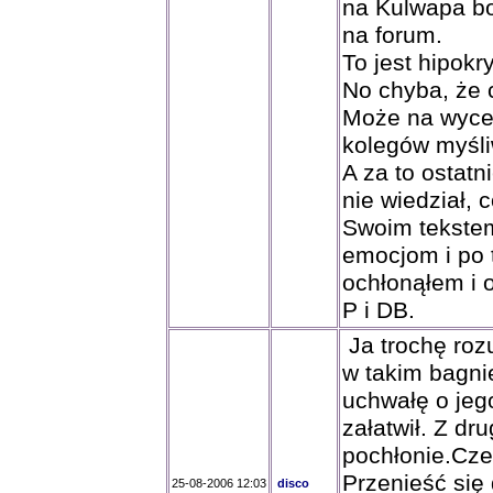
na Kulwapa bo
na forum.
To jest hipokry
No chyba, że 
Może na wycen
kolegów myśliw
A za to ostatn
nie wiedział, 
Swoim tekstem
emocjom i po 
ochłonąłem i 
P i DB.
Ja trochę roz
w takim bagni
uchwałę o jego
załatwił. Z dr
pochłonie.Cze
Przenieść się
25-08-2006 12:03
disco