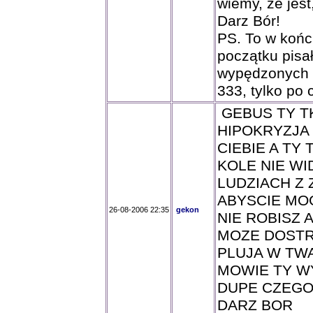
wiemy, że jest
Darz Bór!
PS. To w końcu
początku pisał
wypędzonych d
333, tylko po 
GEBUS TY TK
HIPOKRYZJA 
CIEBIE A TY
KOLE NIE WI
LUDZIACH Z
ABYSCIE MO
26-08-2006 22:35
gekon
NIE ROBISZ 
MOZE DOSTRZ
PLUJA W TWA
MOWIE TY W
DUPE CZEGO
DARZ BOR