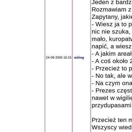
Jeden z bardz
Rozmawiam z k
Zapytany, jak
- Wiesz ja to p
nic nie szuka, 
mało, kuropatw
napić, a wiesz,
- A jakim are
24-08-2006 16:15
witing
- A coś około 
- Przecież to 
- No tak, ale 
- Na czym on
- Prezes częs
nawet w wigili
przydupasami 
Przecież ten 
Wszyscy wiedzą