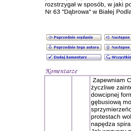
rozstrzygał w sposób, w jaki 
Nr 63 "Dąbrowa" w Białej Podla
Zapewniam Cię
życzliwe zain
dowcipnej form
gębusiową mor
sprzymierzeńc
protestach wo
napędza spira