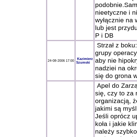
podobnie.Sam 
nieetyczne i 
wyłącznie na 
lub jest przyd
P i DB
Strzał z bok
grupy operacy
Kazimierz
aby nie hipokr
24-08-2006 17:00
Szumski
nadziei na ok
się do grona 
Apel do Zarzą
się, czy to za
organizacją, 
jakimi są myśl
Jeśli oprócz u
koła i jakie k
należy szybko