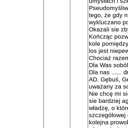
umysłach i sz
Pseudomyśliwi
tego, że gdy 
wykluczano po
Okazali sie zb
Kończąc pozwa
kole pomiędzy
los jest niep
Chociaż razem 
Dla Was soból
Dla nas ...... d
AD. Gębuś, Ge
uważany za so
Nie chcę mi si
sie bardziej a
władzę, o któr
szczegółowej 
kolejna prowo