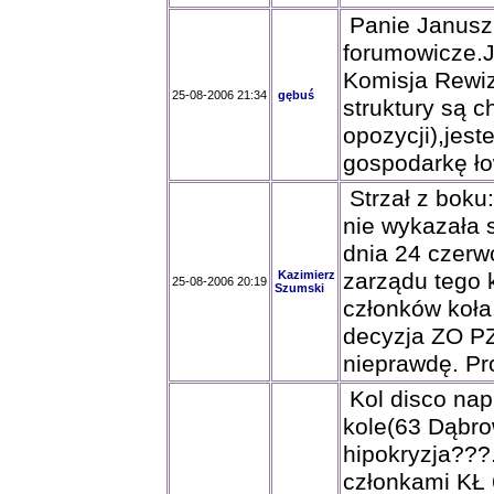
Panie Januszu
forumowicze.J
Komisja Rewiz
25-08-2006 21:34
gębuś
struktury są 
opozycji),jes
gospodarkę ł
Strzał z boku
nie wykazała 
dnia 24 czerw
Kazimierz
zarządu tego 
25-08-2006 20:19
Szumski
członków koła.
decyzja ZO PZ
nieprawdę. Pr
Kol disco nap
kole(63 Dąbro
hipokryzja???
członkami KŁ 