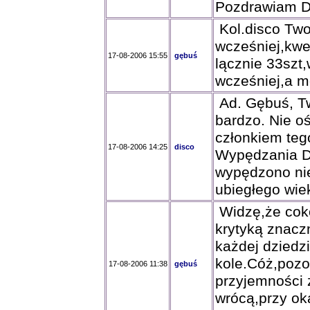
Pozdrawiam 
Kol.disco Two
wcześniej,kwe
17-08-2006 15:55
gębuś
lącznie 33szt,
wcześniej,a m
Ad. Gębuś, Twó
bardzo. Nie o
członkiem tego
17-08-2006 14:25
disco
Wypędzania Dz
wypędzono nie
ubiegłego wie
Widzę,że coko
krytyką znacz
każdej dziedzi
kole.Cóż,pozos
17-08-2006 11:38
gębuś
przyjemności 
wrócą,przy ok