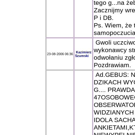
tego g...na że
Zacznijmy wres
P i DB.
Ps. Wiem, że t
samopoczucia
Gwoli uczciwoś
wykonawcy str
Kazimierz
23-08-2006 06:36
Szumski
odwołaniu zgł
Pozdrawiam.
Ad.GEBUS: N
DZIKACH WY
G.... PRAWDA
47OSOBOWEGO
OBSERWATOR
WIDZIANYCH
IDOLA SACH
ANKIETAMI,K