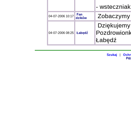
- wsteczniak
Fan
Zobaczymy j
04-07-2006 10:17
dzików
Dziękujemy z
Pozdrowionk
04-07-2006 08:25
Łabędź
Łabędź
Szukaj
|
Ochr
P&H