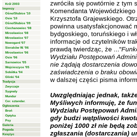
zwróciła się powtórnie z tym
Król 2003
Imprezy
Komendanta Wojewódzkiego Po
Ośno/Słubice '10
Krzysztofa Grajewskiego. Ot
Osie '10
Ośno/Słubice '09
powinna usatysfakcjonować 
Ciechanowiec '08
bydgoskiego, toruńskiego i w
Mirosławice '08
Mirosławice '07
informacje od czytelników tra
Nowogard '07
prawdą twierdząc, że ..."
Funkc
Sieraków W. '06
Mirosławice '06
Wydziału Postępowań Admini
Osie '06
Sarnowice '05
nie żądają dostarczenia dowo
Wojcieszyce '05
zaświadczenia o braku obowi
Sobótka '04
Glinki '04
w dalszej części pisma inform
Tradycja
Zwyczaje
Sygnały
Uwzględniając jednak, także
Mundur
Myśliwych informuję, że fu
Cer. sztandar.
Ogłoszenia
Wydziału Postępowań Admin
Broń
Optyka
gdy budzi wątpliwości kwota
Psy
poniżej 1000 zł nie będą 
Galeria
Pogoda
zgłaszania (dostarczania)
Księżyc