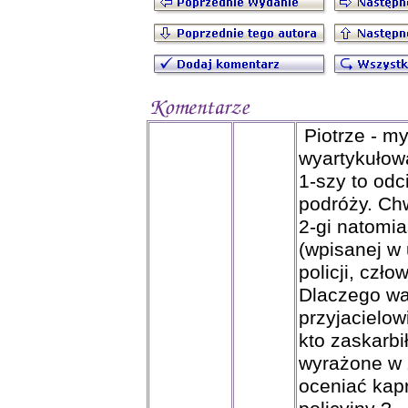
Piotrze - my
wyartykułow
1-szy to odc
podróży. Chw
2-gi natomia
(wpisanej w
policji, czł
Dlaczego wa
przyjacielo
kto zaskarbi
wyrażone w 
oceniać kapr