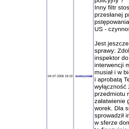
policyjny ?
Inny filtr s
przesłanej p
pstępowania
US - czynno
Jest jeszcze 
sprawy: Zdol
inspektor do
interwencji 
musiał i w b
04-07-2006 18:19
wsteczniak
i aprobatą T
wyłączność 
przedmiotu r
załatwienie 
worek. Dla 
sprowadził i
w sferze dom