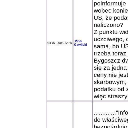
poinformuje
wobec konie
US, że podat
naliczono?
Z punktu wi
uczciwego, 
Piotr
04-07-2006 12:50
Gawlicki
sama, bo US
trzeba teraz 
Bygoszcz dwa
się za jedną
ceny nie jes
skarbowym, 
podatku od 
więc straszy
.............
do właściwe
bezpośrdnio