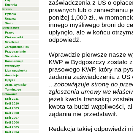
zaświadczenia z US o opłace
Kuchnia
prawnych lub o zaniechaniu j
Prawo
Pytania
poniżej 1,000 zł., w momencie
Ustawa
innego myśliwego broni do ce
Statut
Strzelectwo
upłynęło, ale w końcu otrzy
Prawo
Ciekawostki
odpowiedź.
Szkolenie
Zarządzenia PZŁ
Przystrzelanie
Wprawdzie pierwsze nasze w
Strzelnice
KWP w Bydgoszczy zostało zb
Konkurencje
Wawrzyny
prasowego KWP, który na pyt
Liga strzelecka
żadania zaświadczenia z US
Amunicja
Optyka
...
zobowiązuje stronę do prze
Arch. wyników
Terminarze
zgłoszenia umowy we właści
Polowania
jeżeli kwota transakcji został
Król 2011
Król 2010
kwota ta budzi wątpliwości, a
Król 2009
żądania nie przedstawił.
Król 2008
Król 2007
Król 2006
Redakcja takiej odpowiedzi n
Król 2005
Król 2004