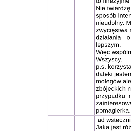
to finezyjnie
Nie twierdzę
sposób inter
nieudolny. M
zwycięstwa n
działania - 
lepszym.
Więc wspóln
Wszyscy.
p.s. korzyst
daleki jeste
molegów ale 
zbójeckich m
przypadku, 
zainteresow
pomagierka.
ad wsteczni
Jaka jest r