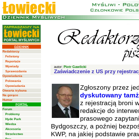
DZIENNIK
Redaktorzy
Felietony
Reportaże
Wywiady
autor:
Piotr Gawlicki
Zaświadczenie z US przy rejestracj
Sprawozdania
Opowiadania
Polowania
Zgłoszony przez je
Opowiadania
Otwarta trybuna
dyskutowany tamż
Na gorąco
Humor
z rejestracją bron
PORTAL
redakcje do interwen
Forum
Problemy
prasowego zapytan
Hyde Park
Wiedza
Bydgoszczy, a poźniej bezpo
Akcesoria
KWP, na jakiej podstawie pr
Strzelectwo
Psy