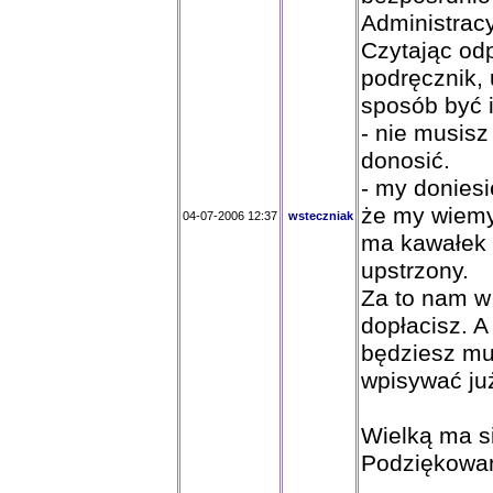
Administrac
Czytając od
podręcznik, 
sposób być 
- nie musisz
donosić.
- my doniesi
że my wiemy 
04-07-2006 12:37
wsteczniak
ma kawałek 
upstrzony.
Za to nam w 
dopłacisz. A
będziesz mu
wpisywać ju
Wielką ma si
Podziękowan