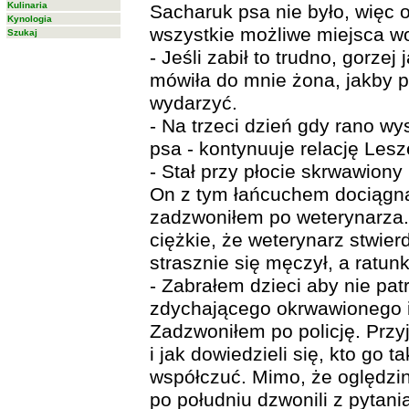
Kulinaria
Sacharuk psa nie było, więc 
Kynologia
wszystkie możliwe miejsca wo
Szukaj
- Jeśli zabił to trudno, gorzej 
mówiła do mnie żona, jakby 
wydarzyć.
- Na trzeci dzień gdy rano 
psa - kontynuuje relację Les
- Stał przy płocie skrwawiony
On z tym łańcuchem dociągną
zadzwoniłem po weterynarza. 
ciężkie, że weterynarz stwier
strasznie się męczył, a ratunk
- Zabrałem dzieci aby nie pat
zdychającego okrwawionego i
Zadzwoniłem po policję. Przyj
i jak dowiedzieli się, kto go ta
współczuć. Mimo, że oględzi
po południu dzwonili z pytania