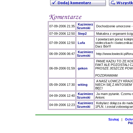
Kazimierz
07-09-2006 21:35
Dochodzenie umorzone - H
Szumski
07-09-2006 12:50
Step2
Makabra z organami ścigan
I powtarzam poraz kolejny -
07-09-2006 12:50
Lufa
stołeczkach i świecznikach
Darz Bór!!!
Kazimierz
06-09-2006 06:47
http://www.lowiecki.pl/f
Szumski
PANIE KAZIU TO ZE 
FAKT ALE POZOSTALI 
06-09-2006 01:59
gekon
PROSZE JESZCZE POWIE
POZDRAWIAM
A NASZ ŁOWCZY KRAJOW
05-09-2006 17:30
witing
NIECH SIĘ Z ANTOSIEM 
BĘC!
Kazimierz
Ja mam pytanie. Czemu n
04-09-2006 12:40
Szumski
Antoni.
Kazimierz
Kobylarz dołącza do nadw
04-09-2006 12:23
Szumski
1PLN. i został zobowiązan
Szukaj
|
Ochr
P&H