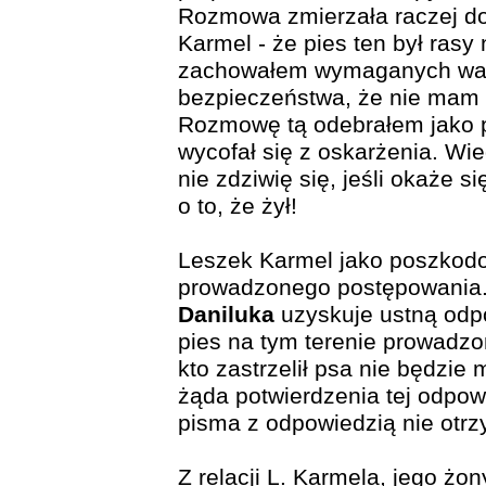
Rozmowa zmierzała raczej do
Karmel - że pies ten był rasy
zachowałem wymaganych war
bezpieczeństwa, że nie mam z
Rozmowę tą odebrałem jako 
wycofał się z oskarżenia. Wi
nie zdziwię się, jeśli okaże si
o to, że żył!
Leszek Karmel jako poszkodo
prowadzonego postępowania
Daniluka
uzyskuje ustną odp
pies na tym terenie prowadzo
kto zastrzelił psa nie będzie
żąda potwierdzenia tej odpow
pisma z odpowiedzią nie otrz
Z relacji L. Karmela, jego żony