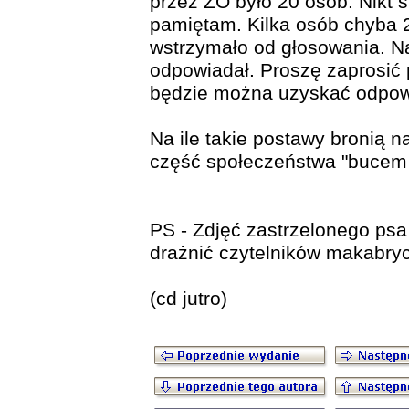
przez ZO było 20 osób. Nikt si
pamiętam. Kilka osób chyba 2
wstrzymało od głosowania. Na
odpowiadał. Proszę zaprosić
będzie można uzyskać odpow
Na ile takie postawy bronią 
część społeczeństwa "bucem 
PS - Zdjęć zastrzelonego psa
drażnić czytelników makabry
(cd jutro)