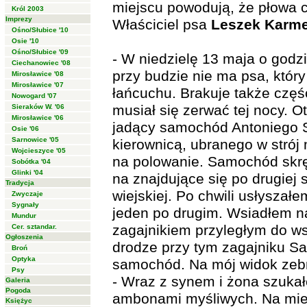
miejscu powodują, że płowa ch
Król 2003
Imprezy
Właściciel psa
Leszek Karm
Ośno/Słubice '10
Osie '10
Ośno/Słubice '09
- W niedzielę 13 maja o godz
Ciechanowiec '08
przy budzie nie ma psa, któr
Mirosławice '08
Mirosławice '07
łańcuchu. Brakuje także częś
Nowogard '07
musiał się zerwać tej nocy. 
Sieraków W. '06
Mirosławice '06
jadący samochód Antoniego 
Osie '06
Sarnowice '05
kierownicą, ubranego w strój 
Wojcieszyce '05
na polowanie. Samochód skrę
Sobótka '04
Glinki '04
na znajdujące się po drugiej 
Tradycja
wiejskiej. Po chwili usłyszał
Zwyczaje
Sygnały
jeden po drugim. Wsiadłem n
Mundur
zagajnikiem przyległym do ws
Cer. sztandar.
Ogłoszenia
drodze przy tym zagajniku Sa
Broń
Optyka
samochód. Na mój widok zebra
Psy
- Wraz z synem i żona szuka
Galeria
Pogoda
ambonami myśliwych. Na miejs
Księżyc