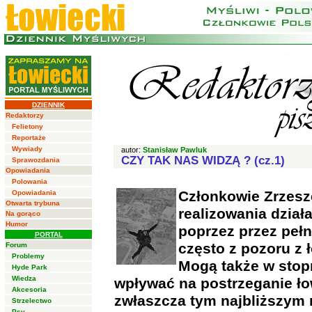
DZIENNIK
Redaktorzy
Felietony
Reportaże
Wywiady
autor:
Stanisław Pawluk
CZY TAK NAS WIDZĄ ? (cz.1)
Sprawozdania
Opowiadania
Polowania
Członkowie Zrzesz
Opowiadania
Otwarta trybuna
realizowania dział
Na gorąco
Humor
poprzez przez pełn
PORTAL
często z pozoru z 
Forum
Problemy
Mogą także w stop
Hyde Park
Wiedza
wpływać na postrzeganie ł
Akcesoria
zwłaszcza tym najbliższym 
Strzelectwo
Psy