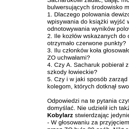
Sacharukowi zadać, dając mo
bulwersujących środowisko m
1. Dlaczego polowania dewiz
wpisywania do książki wyjść 
odnotowywania wyników pol
2. Ile kozłów wskazanych do 
otrzymało czerwone punkty?
3. Ilu członków koła głosowa
ZO uchwałami?
4. Czy A. Sacharuk pobierał 
szkody łowieckie?
5. Czy i w jaki sposób zarzą
kolegom, których dotknął sw
Odpowiedzi na te pytania czy
domyślać. Nie udzielił ich ta
Kobylarz
stwierdzając jedyni
- W głosowaniu za przyjęcie