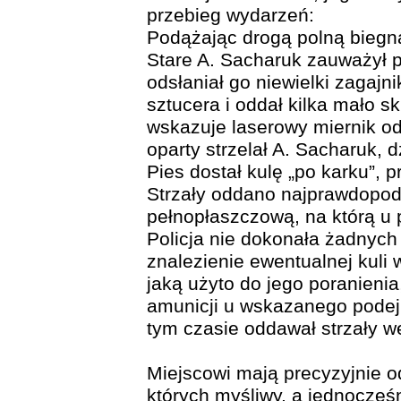
przebieg wydarzeń:
Podążając drogą polną bieg
Stare A. Sacharuk zauważył 
odsłaniał go niewielki zagajn
sztucera i oddał kilka mało s
wskazuje laserowy miernik od
oparty strzelał A. Sacharuk, 
Pies dostał kulę „po karku”, p
Strzały oddano najprawdopod
pełnopłaszczową, na którą u 
Policja nie dokonała żadnych
znalezienie ewentualnej kuli 
jaką użyto do jego poranieni
amunicji u wskazanego podejr
tym czasie oddawał strzały 
Miejscowi mają precyzyjnie o
których myśliwy, a jednocześ