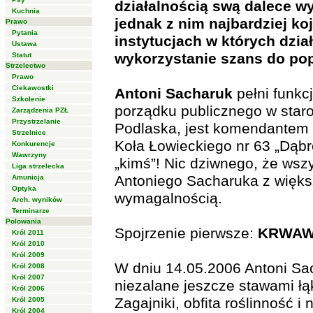
działalnością swą dalece w
Kuchnia
jednak z nim najbardziej koj
Prawo
Pytania
instytucjach w których dział
Ustawa
wykorzystanie szans do po
Statut
Strzelectwo
Prawo
Ciekawostki
Antoni Sacharuk
pełni funkc
Szkolenie
porządku publicznego w star
Zarządzenia PZŁ
Przystrzelanie
Podlaska, jest komendantem
Strzelnice
Koła Łowieckiego nr 63 „Dąbr
Konkurencje
Wawrzyny
„kimś”! Nic dziwnego, że wszy
Liga strzelecka
Antoniego Sacharuka z więks
Amunicja
Optyka
wymagalnością.
Arch. wyników
Terminarze
Polowania
Spojrzenie pierwsze:
KRWAW
Król 2011
Król 2010
Król 2009
W dniu 14.05.2006 Antoni Sac
Król 2008
Król 2007
niezalane jeszcze stawami łą
Król 2006
Zagajniki, obfita roślinność i
Król 2005
Król 2004