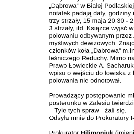
„Dąbrowa” w Białej Podlaskiej
notatek padają daty, godziny i
trzy strzały, 15 maja 20.30 - 
3 strzały, itd. Książce wyjść 
polowaniu odbywanym przez A
myśliwych dewizowych. Znajdu
członków koła „Dabrowa” m.i
leśniczego Reduchy. Mimo n
Prawo Łowieckie A. Sacharuk
wpisu o wejściu do łowiska z
polowania nie odnotował.
Prowadzący postępowanie mł
posterunku w Zalesiu twierdzi
– Tyle tych spraw - żali się.
Odsyła mnie do Prokuratury R
Prokurator
Hilimoniuk
(imien