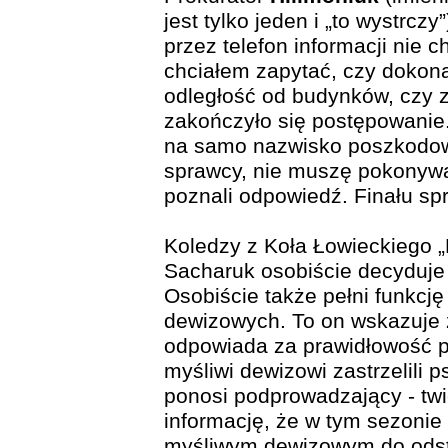
jest tylko jeden i „to wystrczy
przez telefon informacji nie c
chciałem zapytać, czy dokon
odległość od budynków, czy 
zakończyło się postępowanie
na samo nazwisko poszkodo
sprawcy, nie muszę pokonywa
poznali odpowiedź. Finału sp
Koledzy z Koła Łowieckiego „
Sacharuk osobiście decyduje
Osobiście także pełni funkc
dewizowych. To on wskazuje z
odpowiada za prawidłowość po
myśliwi dewizowi zastrzelili p
ponosi podprowadzający - twi
informację, że w tym sezonie
myśliwym dewizowym do odstr