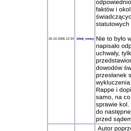
odpowiednio
faktów i oko
świadczącyc
statutowych 
Nie to było 
26-10-2006 12:34
lelek_nowy
napisało od
uchwały, tyl
przedstawion
dowodów świ
przesłanek 
wykluczenia
Rappe i dopi
samo, na co
sprawie kol.
do następne
przed sąde
Autor poprz