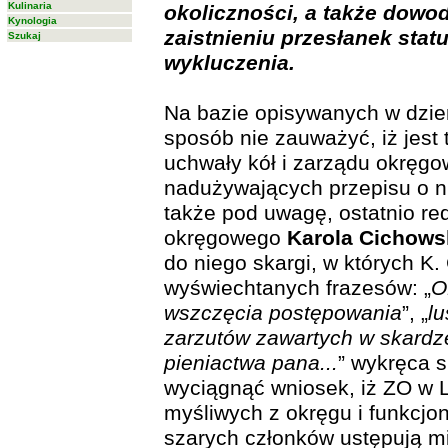
Kulinaria
okoliczności, a także dow
Kynologia
zaistnieniu przesłanek sta
Szukaj
wykluczenia.
Na bazie opisywanych w dzie
sposób nie zauważyć, iż jest
uchwały kół i zarządu okręgo
nadużywających przepisu o n
także pod uwagę, ostatnio r
okręgowego
Karola Cichows
do niego skargi, w których K
wyświechtanych frazesów: „
O
wszczęcia postępowania
”, „
lu
zarzutów zawartych w skardz
pieniactwa pana...
” wykręca s
wyciągnąć wniosek, iż ZO w L
myśliwych z okręgu i funkcjon
szarych członków ustępują m