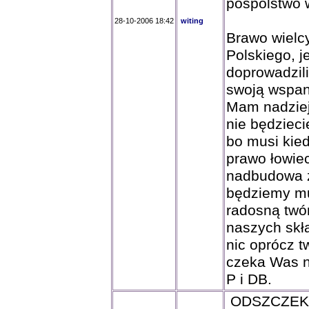
pospólstwo 
28-10-2006 18:42
witing
Brawo wielc
Polskiego, j
doprowadzili
swoją wspan
Mam nadziej
nie będzieci
bo musi kie
prawo łowiec
nadbudowa z
będziemy mu
radosną twó
naszych skł
nic oprócz t
czeka Was n
P i DB.
ODSZCZEKU