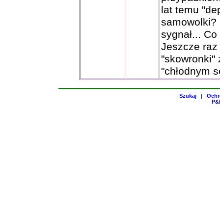
lat temu "de
samowolki? K
sygnał... C
Jeszcze raz 
"skowronki" 
"chłodnym s
Szukaj
|
Ochr
P&H