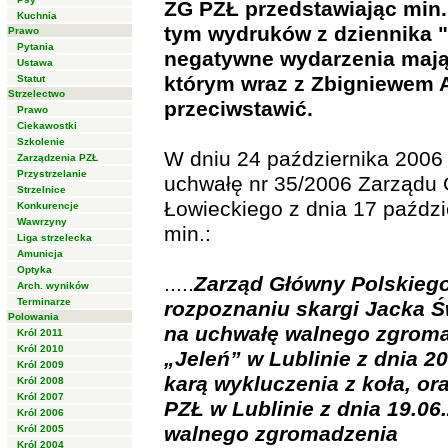
ZG PZŁ przedstawiając min.
Kuchnia
tym wydruków z dziennika "
Prawo
Pytania
negatywne wydarzenia mając
Ustawa
którym wraz z Zbigniewem 
Statut
Strzelectwo
przeciwstawić.
Prawo
Ciekawostki
Szkolenie
W dniu 24 października 200
Zarządzenia PZŁ
Przystrzelanie
uchwałę nr 35/2006 Zarządu
Strzelnice
Łowieckiego z dnia 17 paździ
Konkurencje
Wawrzyny
min.:
Liga strzelecka
Amunicja
Optyka
.....
Zarząd Główny Polskiego
Arch. wyników
Terminarze
rozpoznaniu skargi Jacka Św
Polowania
na uchwałę walnego zgroma
Król 2011
Król 2010
„Jeleń” w Lublinie z dnia 2
Król 2009
karą wykluczenia z koła, or
Król 2008
Król 2007
PZŁ w Lublinie z dnia 19.0
Król 2006
walnego zgromadzenia
Król 2005
Król 2004