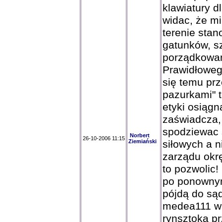
klawiatury d
widac, że mi
terenie sta
gatunków, s
porządkowan
Prawidłoweg
się temu prz
pazurkami" 
etyki osiągn
zaświadcza,
spodziewac
Norbert
26-10-2006 11:15
Ziemiański
siłowych a n
zarządu okr
to pozwolic
po ponownym
pójdą do są
medea111 wk
rynsztoka p