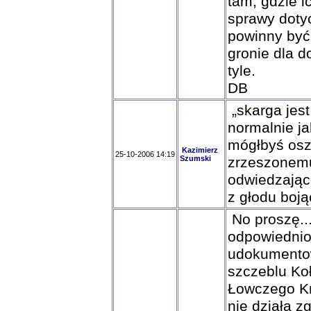
tam, gdzie i
sprawy doty
powinny być
gronie dla d
tyle.
DB
„skarga jest
normalnie ja
mógłbyś osz
Kazimierz
25-10-2006 14:19
Szumski
zrzeszonemu
odwiedzając
z głodu boją
No proszę...
odpowiednio
udokumento
szczeblu Ko
Łowczego Kr
nie działa 