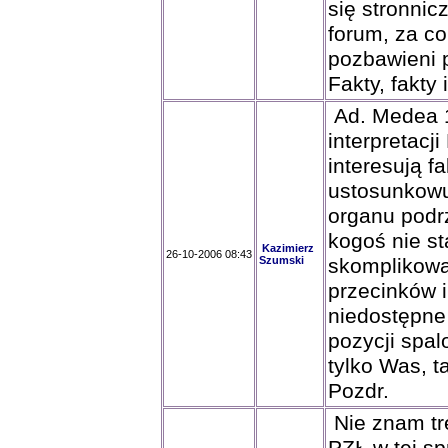
się stronnic
forum, za co
pozbawieni 
Fakty, fakty 
Ad. Medea 1
interpretacj
interesują f
ustosunkowuj
organu podr
kogoś nie st
Kazimierz
26-10-2006 08:43
Szumski
skomplikowa
przecinków i
niedostępne 
pozycji spal
tylko Was, t
Pozdr.
Nie znam tr