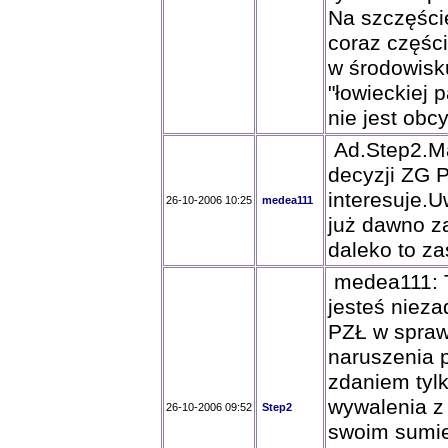
Na szczęści
coraz części
w środowisk
"łowieckiej 
nie jest obc
Ad.Step2.Ma
decyzji ZG 
interesuje.
26-10-2006 10:25
medea111
już dawno z
daleko to za
medea111: T
jesteś nieza
PZŁ w spraw
naruszenia 
zdaniem tylk
wywalenia z 
26-10-2006 09:52
Step2
swoim sumie