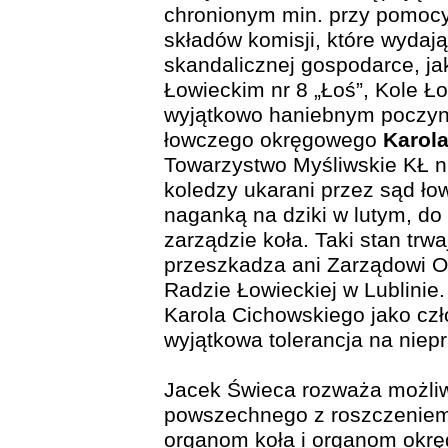
chronionym min. przy pomoc
składów komisji, które wydają
skandalicznej gospodarce, ja
Łowieckim nr 8 „Łoś”, Kole Ło
wyjątkowo haniebnym poczyn
łowczego okręgowego
Karol
Towarzystwo Myśliwskie KŁ nr
koledzy ukarani przez sąd ło
naganką na dziki w lutym, do 
zarządzie koła. Taki stan trw
przeszkadza ani Zarządowi 
Radzie Łowieckiej w Lublinie
Karola Cichowskiego jako czł
wyjątkowa tolerancja na niep
Jacek Świeca rozważa możli
powszechnego z roszczeniem
organom koła i organom okr