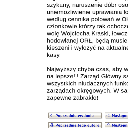
szykany, naruszenie dóbr os
uniemożliwienie uprawiania ło
według cennika polowań w OH
członkowie którzy tak ochocz
wolę Wojciecha Kraski, łowcze
hodowlanej ORŁ, będą musieli
kieszeni i wyłożyć na aktualn
kasy.
Najwyższy chyba czas, aby w Z
na lepsze!!! Zarząd Główny s
wszystkich niudacznych funkc
zarządach okręgowych. W sa
zapewne zabrakło!