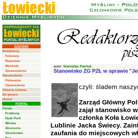
DZIENNIK
Redaktorzy
Felietony
Reportaże
Wywiady
autor:
Stanisław Pawluk
Stanowisko ZG PZŁ w sprawie "Je
Sprawozdania
Opowiadania
Polowania
czyli: śladem nasz
Opowiadania
Otwarta trybuna
Na gorąco
Humor
Zarząd Główny Pol
PORTAL
zajął stanowisko w 
Forum
Problemy
członka Koła Łowi
Hyde Park
Wiedza
Lublinie Jacka Świecy. Zai
Akcesoria
zaufania do miejscowych wła
Strzelectwo
Psy