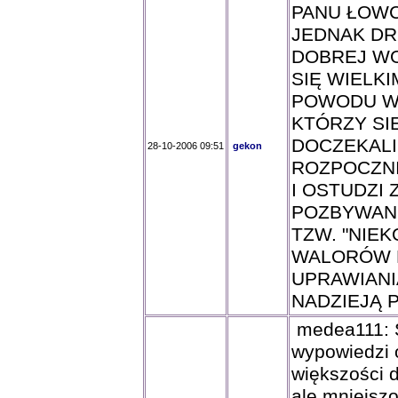
PANU ŁOW
JEDNAK DR
DOBREJ WO
SIĘ WIELKI
POWODU W
KTÓRZY SI
DOCZEKALI 
28-10-2006 09:51
gekon
ROZPOCZNI
I OSTUDZI 
POZBYWANI
TZW. "NIEK
WALORÓW 
UPRAWIANI
NADZIEJĄ 
medea111: S
wypowiedzi 
większości d
ale mniejszo