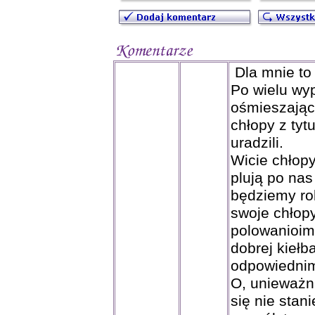
Dla mnie to
Po wielu wy
ośmieszając
chłopy z tyt
uradzili.
Wicie chłopy
plują po nas
będziemy ro
swoje chłopy
polowanioimp
dobrej kiełb
odpowiednim 
O, unieważn
się nie stani