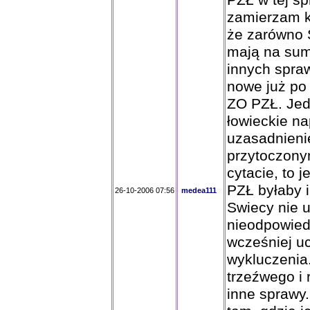
PZŁ w tej spr
zamierzam k
że zarówno 
mają na sumi
innych spraw
nowe już po 
ZO PZŁ. Jed
łowieckie n
uzasadnieni
przytoczony
cytacie, to 
PZŁ byłaby 
26-10-2006 07:56
medea111
Swiecy nie u
nieodpowied
wcześniej u
wykluczenia.
trzeźwego i 
inne sprawy.