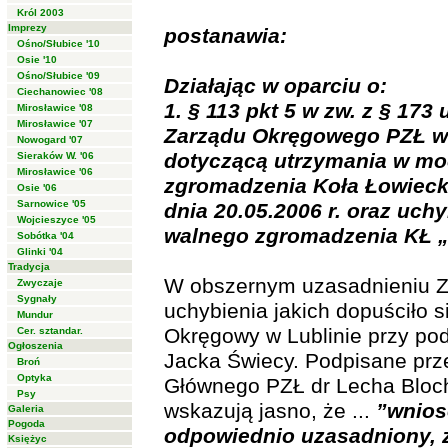
Król 2003
Imprezy
postanawia:
Ośno/Słubice '10
Osie '10
Ośno/Słubice '09
Działając w oparciu o:
Ciechanowiec '08
1. § 113 pkt 5 w zw. z § 173 
Mirosławice '08
Mirosławice '07
Zarządu Okręgowego PZŁ w L
Nowogard '07
dotyczącą utrzymania w mo
Sieraków W. '06
Mirosławice '06
zgromadzenia Koła Łowiecki
Osie '06
Sarnowice '05
dnia 20.05.2006 r. oraz uch
Wojcieszyce '05
walnego zgromadzenia KŁ „J
Sobótka '04
Glinki '04
Tradycja
W obszernym uzasadnieniu Z
Zwyczaje
Sygnały
uchybienia jakich dopuściło s
Mundur
Okręgowy w Lublinie przy po
Cer. sztandar.
Ogłoszenia
Jacka Świecy. Podpisane pr
Broń
Optyka
Głównego PZŁ dr Lecha Bloch
Psy
wskazują jasno, że ...
”wnios
Galeria
Pogoda
odpowiednio uzasadniony, z
Księżyc