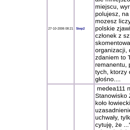
miejscu, wyr
polujesz, na
mozesz licz
polskie zjaw
27-10-2006 08:21
Step2
członek z s
skomentowa
organizacji,
zdaniem to 
remanentu, p
tych, ktorz
głośno....
medea111 n
Stanowisko 
koło łowieck
uzasadnienie
uchwały, tyl
cytuję, że .