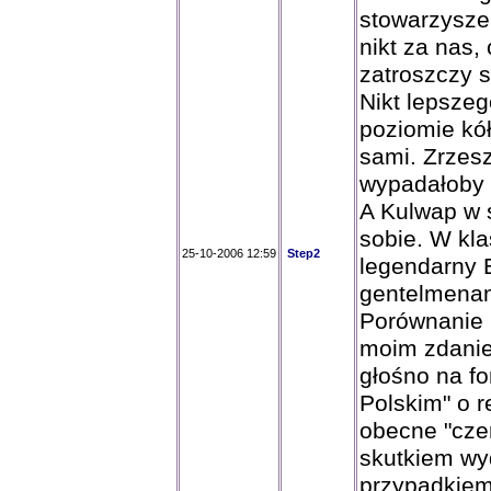
stowarzysze
nikt za nas,
zatroszczy s
Nikt lepszeg
poziomie kó
sami. Zrzes
wypadałoby i
A Kulwap w 
sobie. W klas
25-10-2006 12:59
Step2
legendarny E
gentelmenam
Porównanie 
moim zdanie
głośno na f
Polskim" o r
obecne "cze
skutkiem wyd
przypadkiem 